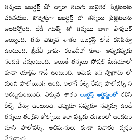
తన్మయి జబర్దస్త్ షో ద్వారా తెలుగు బుల్లితెర ప్రేక్షకులకు
పరిచయం. కొన్నేళ్లుగా జబర్దస్త్ లో తన్మయి ప్రేక్షకులను
అలరిస్తోంది. లేడీ గెటప్స్ తో తన్మయి బాగా పాపులర్
అయ్యింది. తను ఎక్కువ శాతం జబర్దస్త్ లోనే కనిపిస్తూ
ఉంటుంది. శ్రీదేవీ డ్రామా కంపెనీలో కూడా అప్పుడప్పుడు
సందడి చేస్తుంటుంది. అయితే తన్మయి సోషల్ మీడియాలో
కూడా యాక్టివ్ గానే ఉంటుంది. ఆమెకు ఇన్ స్టాగ్రామ్ లో
మంచి ఫాలోయింగ్ ఉంది. అలాగే రీల్స్ చేస్తూ ఫాలోవర్స్ ని
ఆకట్టుకుంటుంది. ఎక్కువ శాతం
కలిసి
జబర్దస్త్ ఆర్టిస్టులతో
రీల్స్ చేస్తూ ఉంటుంది. ఎప్పుడూ నవ్వుతూ నవ్విస్తూ ఉండే
తన్మయి తండ్రిని కోల్పోయి ఇలా పుట్టెడు దుఃఖంలో ఉండటం
చూసి ఫాలోవర్స్, అభిమానులు కూడా విచారం వ్యక్తం
చేస్తున్నారు.