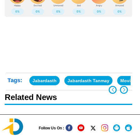
Tags:
Jabardasth
Jabardasth Tanmay
Movie N
Related News
Follow Us On :