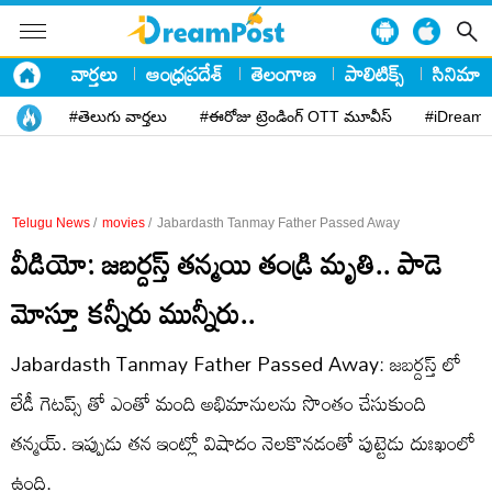
వార్తలు
ఆంధ్రప్రదేశ్
తెలంగాణ
పాలిటిక్స్
సినిమా
#తెలుగు వార్తలు
#ఈరోజు ట్రెండింగ్ OTT మూవీస్
#iDreamP
Telugu News
/
movies
/
Jabardasth Tanmay Father Passed Away
వీడియో: జబర్దస్త్ తన్మయి తండ్రి మృతి.. పాడె
మోస్తూ కన్నీరు మున్నీరు..
Jabardasth Tanmay Father Passed Away: జబర్దస్త్ లో
లేడీ గెటప్స్ తో ఎంతో మంది అభిమానులను సొంతం చేసుకుంది
తన్మయ్. ఇప్పుడు తన ఇంట్లో విషాదం నెలకొనడంతో పుట్టెడు దుఃఖంలో
ఉంది.