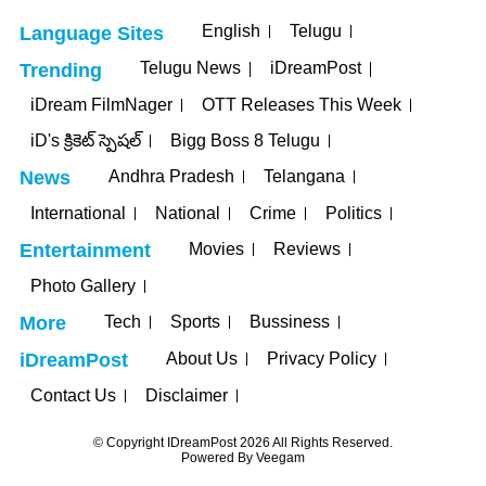
English
Telugu
Language Sites
Telugu News
iDreamPost
Trending
iDream FilmNager
OTT Releases This Week
iD's క్రికెట్ స్పెషల్
Bigg Boss 8 Telugu
Andhra Pradesh
Telangana
News
International
National
Crime
Politics
Movies
Reviews
Entertainment
Photo Gallery
Tech
Sports
Bussiness
More
About Us
Privacy Policy
iDreamPost
Contact Us
Disclaimer
© Copyright IDreamPost 2026 All Rights Reserved.
Powered By
Veegam