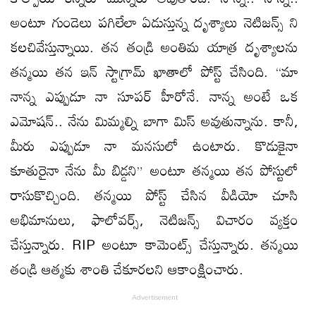
అంటూ గుండెలు పగిలేలా ఏడుస్తున్న దృశ్యాలు నెటిజన్స్ ని
కలచివేస్తున్నాయి. తన తండ్రి అంతిమ యాత్ర దృశ్యాలను
తన్మయి తన ఇన్ స్టాగ్రామ్ ఖాతాలో పోస్ట్ చేసింది. “మా
నాన్న ఎప్పుడూ నా సూపర్ హీరోనే. నాన్న అంటే ఒక
ఎమోషన్.. నేను మిమ్మల్ని బాగా మిస్ అవుతున్నాను. కానీ,
మీరు ఎప్పుడూ నా మనసులో ఉంటారు. కొడుకైనా
కూతురైనా నేను మీ బిడ్డని” అంటూ తన్మయి తన పోస్టులో
రాసుకొచ్చింది. తన్మయి పోస్ట్ చేసిన వీడియో చూసి
అభిమానులు, ఫాలోవర్స్, నెటిజన్స్ విచారం వ్యక్తం
చేస్తున్నారు. RIP అంటూ కామెంట్స్ చేస్తున్నారు. తన్మయి
తండ్రి ఆత్మకు శాంతి చేకూరలని ఆకాంక్షించారు.