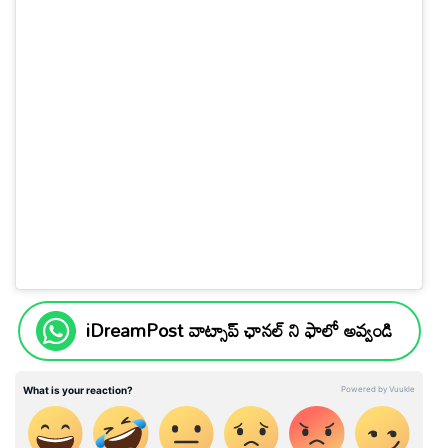
iDreamPost వాట్సాప్ ఛానల్ ని ఫాలో అవ్వండి