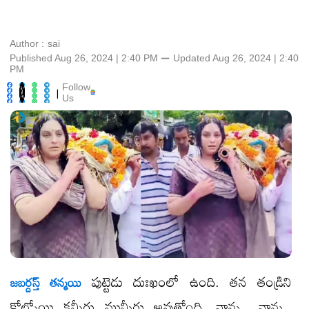
Author :
sai
Published Aug 26, 2024 | 2:40 PM
⚊
Updated
Aug 26, 2024 | 2:40
PM
Follow
|
Us
పుట్టెడు దుఃఖంలో ఉంది. తన తండ్రిని
జబర్దస్త్ తన్మయి
కోల్పోయి కన్నీరు మున్నీరు అవుతోంది. నాన్న.. నాన్న..