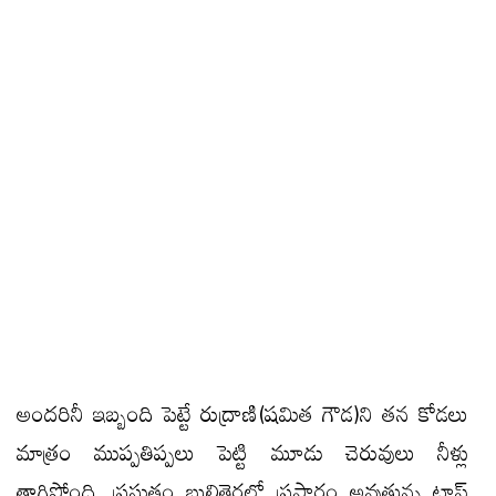
అందరినీ ఇబ్బంది పెట్టే రుద్రాణి(షమిత గౌడ)ని తన కోడలు
మాత్రం ముప్పతిప్పలు పెట్టి మూడు చెరువులు నీళ్లు
తాగిస్తోంది. ప్రస్తుతం బుల్లితెరలో ప్రసారం అవుతున్న టాప్