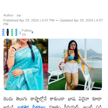
Author :
sai
Published Apr 29, 2024 | 4:07 PM
⚊
Updated
Apr 29, 2024 | 4:07
PM
Follow
|
Us
రెండు తెలుగు రాష్ట్రాల్లోనే కాకుండా భాష ఏదైనా కూడా
అక్కడి
మాత్రం సీరియల్స్ అంటే పడి
బుల్లితెర ప్రేక్షకులు