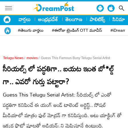
వార్తలు
ఆంధ్రప్రదేశ్
తెలంగాణ
పాలిటిక్స్
సినిమా
#తెలుగు వార్తలు
#ఈరోజు ట్రెండింగ్ OTT మూవీస్
#iDreamP
Telugu News
/
movies
/
Guess This Famous Busy Telugu Serial Artist
సీరియల్స్ లో పద్ధతిగా.. బయట ఇంత బో*ల్డ్
గా.. ఎవరో గుర్తు పట్టారా?
Guess This Telugu Serial Artist: సీరియల్స్ లో ఎంతో
పద్ధతిగా కనిపించే ఈ యంగ్ అండ్ టాలెంట్ ఆర్టిస్ట్.. సోషల్
మీడియాలో మాత్రం ఫుల్ మోడ్రన్ గా కనిపిస్తుంది. అటు యాక్టింగ్ తో
ఇక్కడ ఫొటో షూట్లతో ఆడియన్స్ ని మెప్పిస్తూనే ఉంటుంది.