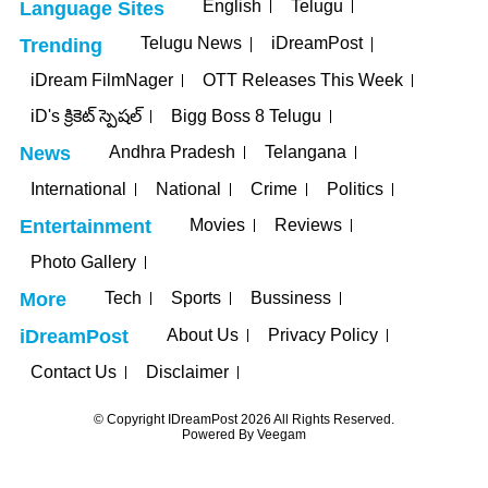
English
Telugu
Language Sites
Telugu News
iDreamPost
Trending
iDream FilmNager
OTT Releases This Week
iD's క్రికెట్ స్పెషల్
Bigg Boss 8 Telugu
Andhra Pradesh
Telangana
News
International
National
Crime
Politics
Movies
Reviews
Entertainment
Photo Gallery
Tech
Sports
Bussiness
More
About Us
Privacy Policy
iDreamPost
Contact Us
Disclaimer
© Copyright IDreamPost 2026 All Rights Reserved.
Powered By
Veegam
Holiganbet
Holiganbet
jojobet
nakitbahis
betpark
casibom
iptv satın a