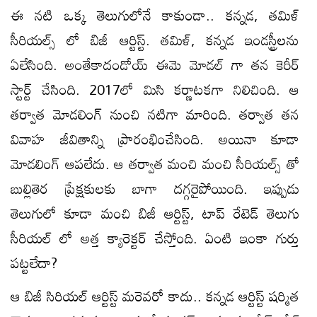
ఈ నటి ఒక్క తెలుగులోనే కాకుండా.. కన్నడ, తమిళ్
సీరియల్స్ లో బిజీ ఆర్టిస్ట్. తమిళ్, కన్నడ ఇండస్ట్రీలను
ఏలేసింది. అంతేకాదండోయ్ ఈమె మోడల్ గా తన కెరీర్
స్టార్ట్ చేసింది. 2017లో మిసి కర్ణాటకగా నిలిచింది. ఆ
తర్వాత మోడలింగ్ నుంచి నటిగా మారింది. తర్వాత తన
వివాహ జీవితాన్ని ప్రారంభించేసింది. అయినా కూడా
మోడలింగ్ ఆపలేదు. ఆ తర్వాత మంచి మంచి సీరియల్స్ తో
బుల్లితెర ప్రేక్షకులకు బాగా దగ్గరైపోయింది. ఇప్పుడు
తెలుగులో కూడా మంచి బిజీ ఆర్టిస్ట్, టాప్ రేటెడ్ తెలుగు
సీరియల్ లో అత్త క్యారెక్టర్ చేస్తోంది. ఏంటి ఇంకా గుర్తు
పట్టలేదా?
ఆ బిజీ సిరియల్ ఆర్టిస్ట్ మరెవరో కాదు.. కన్నడ ఆర్టిస్ట్ షర్మిత