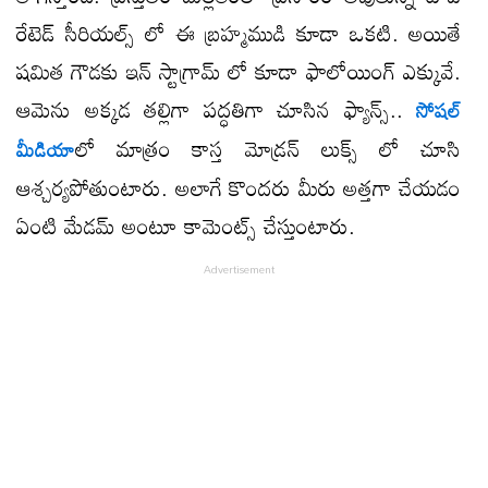
రేటెడ్ సీరియల్స్ లో ఈ బ్రహ్మముడి కూడా ఒకటి. అయితే
షమిత గౌడకు ఇన్ స్టాగ్రామ్ లో కూడా ఫాలోయింగ్ ఎక్కువే.
ఆమెను అక్కడ తల్లిగా పద్ధతిగా చూసిన ఫ్యాన్స్..
సోషల్
లో మాత్రం కాస్త మోడ్రన్ లుక్స్ లో చూసి
మీడియా
ఆశ్చర్యపోతుంటారు. అలాగే కొందరు మీరు అత్తగా చేయడం
ఏంటి మేడమ్ అంటూ కామెంట్స్ చేస్తుంటారు.