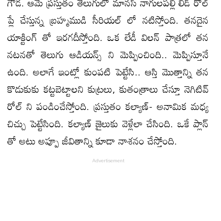
గౌడ. ఆమె ప్రస్తుతం తెలుగులో మానస్ నాగులపల్లి లీడ్ రోల్
ప్లే చేస్తున్న బ్రహ్మముడి సీరియల్ లో నటిస్తోంది. తనదైన
యాక్టింగ్ తో ఇరగదీస్తోంది. ఒక లేడీ విలన్ పాత్రలో తన
నటనతో తెలుగు ఆడియన్స్ ని మెప్పించింది.. మెప్పిస్తూనే
ఉంది. అలాగే ఇంట్లో కుంపటి పెట్టేసి.. ఆస్తి మొత్తాన్ని తన
కొడుకుకు కట్టబెట్టాలని కుట్రలు, కుతంత్రాలు చేస్తూ నెగిటివ్
రోల్ ని పండించేస్తోంది. ప్రస్తుతం కల్యాణ్- అనామిక మధ్య
చిచ్చు పెట్టేసింది. కల్యాణ్ జైలుకు వెళ్లేలా చేసింది. ఒకే ప్లాన్
తో అటు అప్పూ జీవితాన్ని కూడా నాశనం చేస్తోంది.