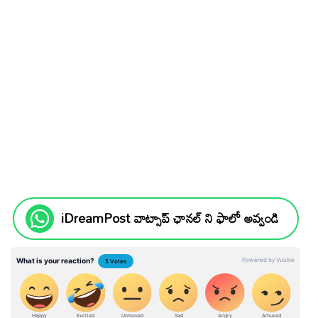
iDreamPost వాట్సాప్ ఛానల్ ని ఫాలో అవ్వండి