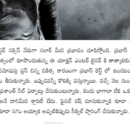
బస్టర్ సక్సెస్ నేరుగా సలార్ మీద ప్రభావం చూపిస్తోంది. ప్రభాస
శకత్వంలో రూపొందుతున్న ఈ యాక్షన్ ఎంటర్ టైనర్ కి తాత్కాలికంగ
్రమోషన్లు ప్లస్ చిన్న చికిత్స కారణంగా ప్రభాస్ రెస్ట్ లో ఉండ
సుకున్నారు. ఇప్పుడవన్నీ కొలిక్కి వస్తున్నాయి. వచ్చే నెల నుంచ
రశాంత్ నీల్ ఏర్పాట్లు చేసుకుంటున్నారు. రెండు భాగాలా లేక ఒక ప
నే దానిమీద క్లారిటీ లేదు. ఫైనల్ రష్ చూసుకున్నాక కూడా 
కూడా సగం అయ్యాక అప్పటికిప్పుడు సీక్వెల్ ప్లానింగ్ చేసుకున్నారు.