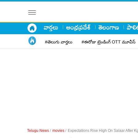
వార్తలు
ఆంధ్రప్రదేశ్
తెలంగాణ
పాలిట
#తెలుగు వార్తలు
#ఈరోజు ట్రెండింగ్ OTT మూవీస్
Telugu News
/
movies
/
Expectations Rise High On Salaar After Kg