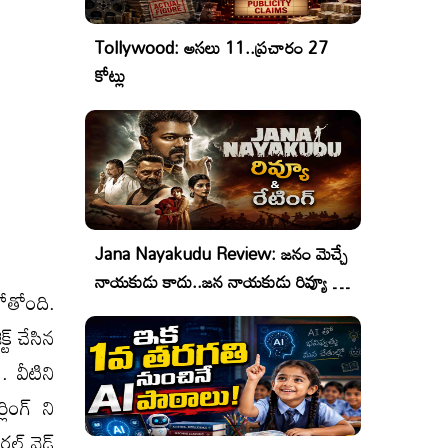
Tollywood: అసలు 11..ప్రచారం 27
కోట్లు
Jana Nayakudu Review: జనం మెచ్చే
నాయకుడు కాదు..జన నాయకుడు రివ్యూ &
ోతోంది.
రేటింగ్!
ట్ చేసిన
 వీటిని
ంగ్ ని
్డ్ వైడ్