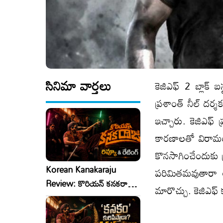
సినిమా వార్తలు
కెజిఎఫ్ 2 బ్లాక్ 
ప్రశాంత్ నీల్ దర్
ఇచ్చారు. కెజిఎఫ్ ప
కారణాలతో విరామం తీ
కొనసాగించేందుకు ప్
Korean Kanakaraju
పరిమితమవుతారా అ
Review: కొరియన్ కనకరాజు
మారొచ్చు. కెజిఎఫ్ 
రివ్యూ & రేటింగ్!