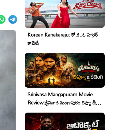
Korean Kanakaraju: కో.క..ఓ హర్రర్
కామెడీ
Srinivasa Mangapuram Movie
Review:శ్రీనివాస మంగాపురం రివ్యూ &
రేటింగ్