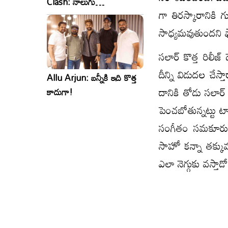
Clash: నాలుగు
గా తిరస్కారానికి
సినిమాలు..ఒకేసారి..ఎందుకో?
సాధ్యమవుతుందని ఫ్
సలార్ కొత్త రిలీజ
దీన్ని విడుదల చేస్
Allu Arjun: బన్నీకి ఇది కొత్త
దానికి తోడు సలార్
కాదుగా!
పెంచబోతున్నట్టు ట
సంగీతం సమకూరుస్తు
సాహో కన్నా తక్కువగ
ఎలా నెగ్గుకు వస్తా