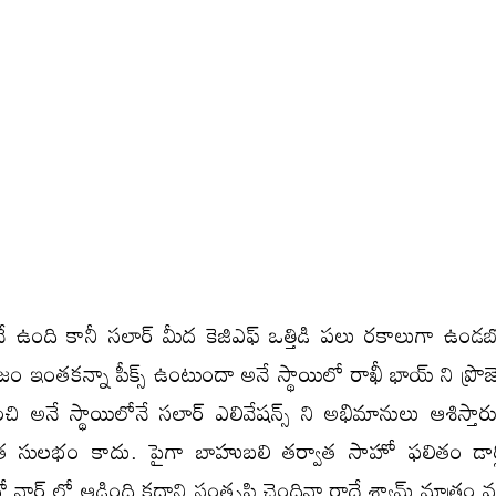
 ఉంది కానీ సలార్ మీద కెజిఎఫ్ ఒత్తిడి పలు రకాలుగా ఉండబ
 ఇంతకన్నా పీక్స్ ఉంటుందా అనే స్థాయిలో రాఖీ భాయ్ ని ప్రొజెక్
 అనే స్థాయిలోనే సలార్ ఎలివేషన్స్ ని అభిమానులు ఆశిస్తారు.
సులభం కాదు. పైగా బాహుబలి తర్వాత సాహో ఫలితం డార్లి
 నార్త్ లో ఆడింది కదాని సంతృప్తి చెందినా రాధే శ్యామ్ మాత్రం వరల