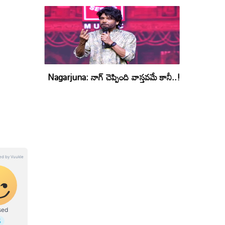
Nagarjuna: నాగ్ చెప్పింది వాస్తవమే కానీ..!