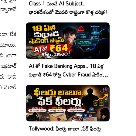
Class 1 నుంచే AI Subject..
్వారానే
భారతదేశంలో మొదటి రాష్ట్రంగా కొత్త చరిత్ర!
ుందా లేక
ిపోయాయి.
 ని బాగా
 బస్రూర్
AI తో Fake Banking Apps.. 18 ఏళ్ల
కుర్రాడి ₹64 కోట్ల Cyber Fraud షాకింగ్
దు కానీ
ఆపరేషన్!
ని సలార్
Tollywood: ఫీలర్లు బాబూ..ఫేక్ ఫీలర్లు