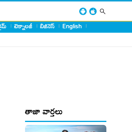
్రైమ్
టెక్నాలజీ
బిజినెస్
English
తాజా వార్తలు