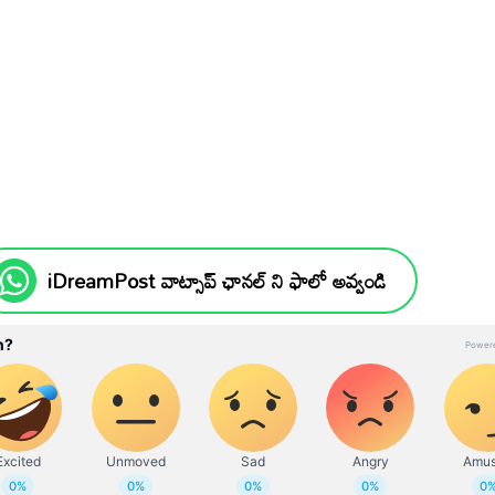
iDreamPost వాట్సాప్ ఛానల్ ని ఫాలో అవ్వండి