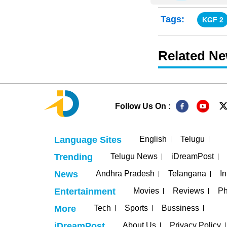
Tags:
KGF 2
Related N
Follow Us On :
English
Telugu
Language Sites
Telugu News
iDreamPost
Trending
Andhra Pradesh
Telangana
In
News
Movies
Reviews
Ph
Entertainment
Tech
Sports
Bussiness
More
About Us
Privacy Policy
iDreamPost