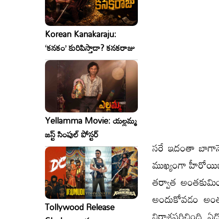
Korean Kanakaraju:
‘కనకం’ కురిపిస్తాడా? కనకరాజు
Yellamma Movie: యల్లమ్మ
జస్ట్ సింపుల్ పోస్టర్
సరే ఇదంతా బాగానే
ముఖ్యంగా హీరోయిజం
తర్వాత అంతకుమించి
అందుకోవడం అంత 
Tollywood Release
నిరాశపరిచింది. ఏదో