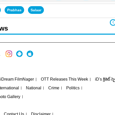
Prabhas
Salaar
ews
iDream FilmNager
OTT Releases This Week
iD's క్రికెట్ స్
ternational
National
Crime
Politics
oto Gallery
Contact Us
Disclaimer