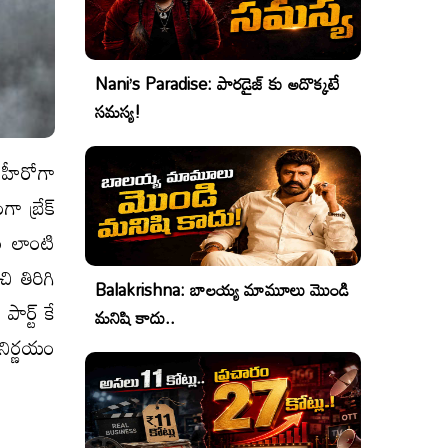
Nani’s Paradise: పారడైజ్ కు అదొక్కటే
సమస్య!
్ హీరోగా
ా బ్రేక్
టం లాంటి
ి తిరిగి
Balakrishna: బాలయ్య మామూలు మొండి
ార్ట్ కే
మనిషి కాదు..
నిర్ణయం