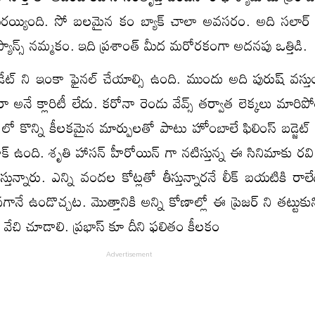
 గురయ్యింది. సో బలమైన కం బ్యాక్ చాలా అవసరం. అది సలార్ ద
యాన్స్ నమ్మకం. ఇది ప్రశాంత్ మీద మరోరకంగా అదనపు ఒత్తిడి.
్ డేట్ ని ఇంకా ఫైనల్ చేయాల్సి ఉంది. ముందు అది పురుష్ వస్త
తారా అనే క్లారిటీ లేదు. కరోనా రెండు వేవ్స్ తర్వాత లెక్కలు మార
 లో కొన్ని కీలకమైన మార్పులతో పాటు హోంబాలే ఫిలింస్ బడ్జెట్
ాక్ ఉంది. శృతి హాసన్ హీరోయిన్ గా నటిస్తున్న ఈ సినిమాకు రవి
న్నారు. ఎన్ని వందల కోట్లతో తీస్తున్నారనే లీక్ బయటికి రాలే
ానే ఉండొచ్చట. మొత్తానికి అన్ని కోణాల్లో ఈ ప్రెజర్ ని తట్టుకు
డో వేచి చూడాలి. ప్రభాస్ కూ దీని ఫలితం కీలకం