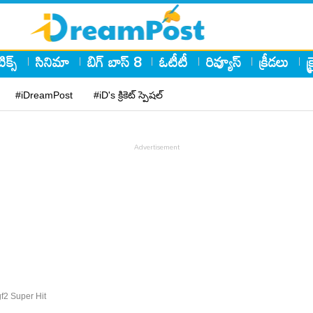
ిక్స్
సినిమా
బిగ్ బాస్ 8
ఓటీటీ
రివ్యూస్
క్రీడలు
క
#iDreamPost
#iD's క్రికెట్ స్పెషల్
f2 Super Hit