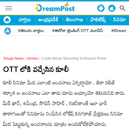
వార్తలు
ఆంధ్రప్రదేశ్
తెలంగాణ
పాలిటిక్స్
సినిమా
#తెలుగు వార్తలు
#ఈరోజు ట్రెండింగ్ OTT మూవీస్
#iDreamP
Telugu News
/
movies
/
Coolie Movie Streaming In Amazon Prime
OTT లోకి వచ్చేసిన కూలీ
కూలీ సినిమా మీద ఎలాంటి అంచనాలు ఏర్పడ్డాయో.. తీరా రిలీజ్
తర్వాత ఆ అంచనాలు ఎలా తారు మారు అయ్యాయో తెలియనిది కాదు.
మీర్ ఖాన్, ఉపేంద్ర, సౌబిన్ సాహిర్ , రజినీకాంత్ ఇలా భారీ
తారాగణంతో సినిమాను నింపేసిన లోకేష్ కనగరాజ్ ప్రేక్షకులు సినిమా
మీద పెట్టుకున్న అంచనాలను మాత్రం అందుకోలేకపోయాడు.