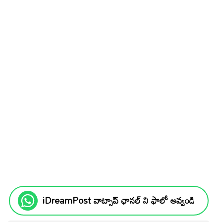
iDreamPost వాట్సాప్ ఛానల్ ని ఫాలో అవ్వండి