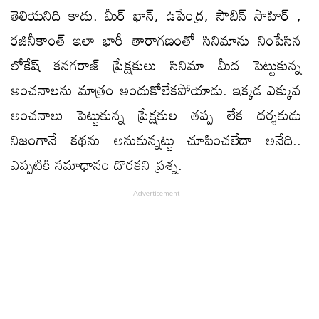
తెలియనిది కాదు. మీర్ ఖాన్, ఉపేంద్ర, సౌబిన్ సాహిర్ ,
రజినీకాంత్ ఇలా భారీ తారాగణంతో సినిమాను నింపేసిన
లోకేష్ కనగరాజ్ ప్రేక్షకులు సినిమా మీద పెట్టుకున్న
అంచనాలను మాత్రం అందుకోలేకపోయాడు. ఇక్కడ ఎక్కువ
అంచనాలు పెట్టుకున్న ప్రేక్షకుల తప్ప లేక దర్శకుడు
నిజంగానే కథను అనుకున్నట్టు చూపించలేదా అనేది..
ఎప్పటికి సమాధానం దొరకని ప్రశ్న.