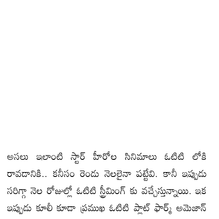
అసలు ఇలాంటి స్టార్ హీరోల సినిమాలు ఓటిటి లోకి
రావడానికి.. కనీసం రెండు నెలలైనా పట్టేవి. కానీ ఇప్పుడు
సరిగ్గా నెల రోజుల్లో ఓటిటి స్ట్రీమింగ్ కు వచ్చేస్తున్నాయి. ఇక
ఇప్పుడు కూలీ కూడా ప్రముఖ ఓటిటి ప్లాట్ ఫార్మ్ అమెజాన్