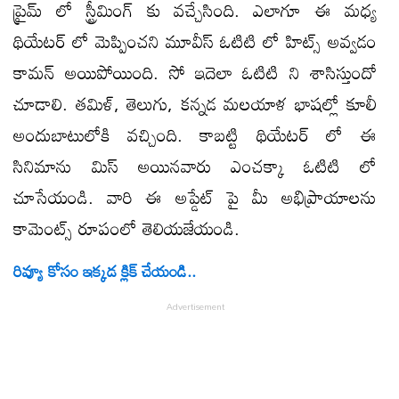
ప్రైమ్ లో స్ట్రీమింగ్ కు వచ్చేసింది. ఎలాగూ ఈ మధ్య
థియేటర్ లో మెప్పించని మూవీస్ ఓటిటి లో హిట్స్ అవ్వడం
కామన్ అయిపోయింది. సో ఇదెలా ఓటిటి ని శాసిస్తుందో
చూడాలి. తమిళ్, తెలుగు, కన్నడ మలయాళ భాషల్లో కూలీ
అందుబాటులోకి వచ్చింది. కాబట్టి థియేటర్ లో ఈ
సినిమాను మిస్ అయినవారు ఎంచక్కా ఓటిటి లో
చూసేయండి. వారి ఈ అప్డేట్ పై మీ అభిప్రాయాలను
కామెంట్స్ రూపంలో తెలియజేయండి.
రివ్యూ కోసం ఇక్కడ క్లిక్ చేయండి..