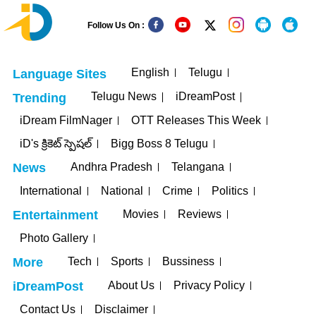
Follow Us On :
English
Telugu
Language Sites
Telugu News
iDreamPost
Trending
iDream FilmNager
OTT Releases This Week
iD's క్రికెట్ స్పెషల్
Bigg Boss 8 Telugu
Andhra Pradesh
Telangana
News
International
National
Crime
Politics
Movies
Reviews
Entertainment
Photo Gallery
Tech
Sports
Bussiness
More
About Us
Privacy Policy
iDreamPost
Contact Us
Disclaimer