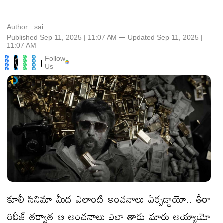
Author :
sai
Published Sep 11, 2025 | 11:07 AM
⚊
Updated
Sep 11, 2025 |
11:07 AM
Follow
|
Us
కూలీ సినిమా మీద ఎలాంటి అంచనాలు ఏర్పడ్డాయో.. తీరా
రిలీజ్ తర్వాత ఆ అంచనాలు ఎలా తారు మారు అయ్యాయో