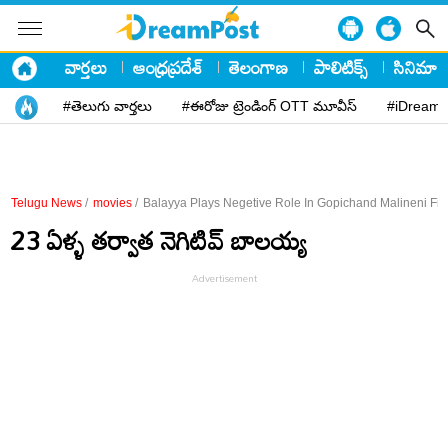
వార్తలు
ఆంధ్రప్రదేశ్
తెలంగాణ
పాలిటిక్స్
సినిమా
#తెలుగు వార్తలు
#ఈరోజు ట్రెండింగ్ OTT మూవీస్
#iDreamP
Telugu News
/
movies
/
Balayya Plays Negetive Role In Gopichand Malineni Fil
23 ఏళ్ళ తర్వాత నెగిటివ్ బాలయ్య