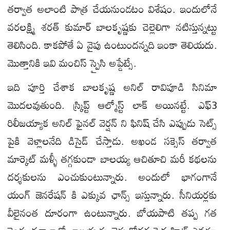
తర్వాత అలాంటి పాత్ర చేయనుండటం విశేషం. ఇందులోనే
వరలక్ష్మి శరత్ కుమార్ బాలకృష్ణకు చెల్లెలిగా నటిస్తున్నట్టు
తెలిసింది. కాకపోతే ఏ వైపు ఉంటుందన్నది ఇంకా తెలియదు.
మొత్తానికి ఇవి మంచిస్ స్పైసి అప్డేట్సే.
ఇది పూర్తి చేశాక బాలకృష్ణ అనిల్ రావిపూడి సినిమా
మొదలవుతుంది. స్క్రిప్ట్ ఆల్మోస్ట్ లాక్ అయినట్టే. ఎఫ్3
రిలీజయ్యాక అనిల్ ఫైనల్ వెర్షన్ ని ఫినిష్ చేసి ఎప్పుడు సెట్స్
పైకి వెళ్లాలనేది డిసైడ్ చేస్తాడు. అఖండ సక్సెస్ తర్వాత
మార్కెట్ మళ్ళీ తగ్గకుండా బాలయ్య ఆచితూచి మరీ కథలను
దర్శకులను ఎంచుకుంటున్నారు. అందులో భాగంగానే
యంగ్ జెనరేషన్ కి ఎక్కువ ఛాన్స్ ఇస్తున్నారు. సీనియర్లకు
వీలైనంత దూరంగా ఉంటున్నారు. బోయపాటి తప్ప గత