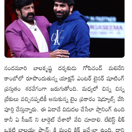
నందమూరి బాలకృష్ణ దర్శకుడు గోపిచంద్ మలినేని
కాంబోలో రూపొందుతున్న యాక్షన్ ఎంటర్ టైనర్ షూటింగ్
ప్రస్తుతం శరవేగంగా జరుగుతోంది. మధ్యలో చిన్న చిన్న
బ్రేకులు వచ్చినప్పటికీ అనుకున్న టైం ప్రకారం షెడ్యూల్స్ వేసి
పూర్తి చేస్తున్నారు. ఈ ఏడాదే విడుదల చేసేలా ప్లానింగ్ ఉంది
కానీ ఏ సీజన్ ని టార్గెట్ చేశారో వేచి చూడాలి. లేటెస్ట్ లీక్
ఒకటి బాలయ్య ఫ్యాన్స్ కి మంచి కిక్ ఇచ్చేలా ఉంది. దాని