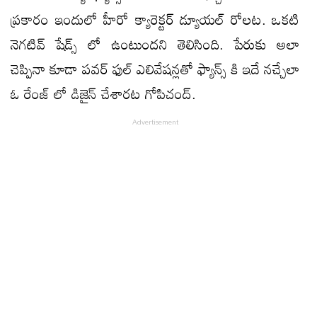
ప్రకారం ఇందులో హీరో క్యారెక్టర్ డ్యూయల్ రోలట. ఒకటి
నెగటివ్ షేడ్స్ లో ఉంటుందని తెలిసింది. పేరుకు అలా
చెప్పినా కూడా పవర్ ఫుల్ ఎలివేషన్లతో ఫ్యాన్స్ కి ఇదే నచ్చేలా
ఓ రేంజ్ లో డిజైన్ చేశారట గోపిచంద్.