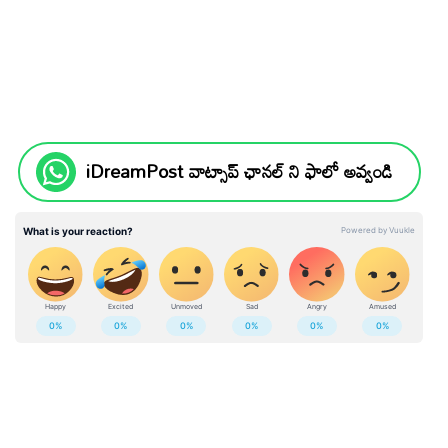
iDreamPost వాట్సాప్ ఛానల్ ని ఫాలో అవ్వండి