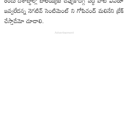
రెండు దశాబ్దాల్లో బాలయ్యకు చెప్పుకోదగ్గ పెద్ద హిట్ ఎవరూ
ఇవ్వలేదన్న నెగటివ్ సెంటిమెంట్ ని గోపిచంద్ మలినేని బ్రేక్
చేస్తాడేమో చూడాలి.