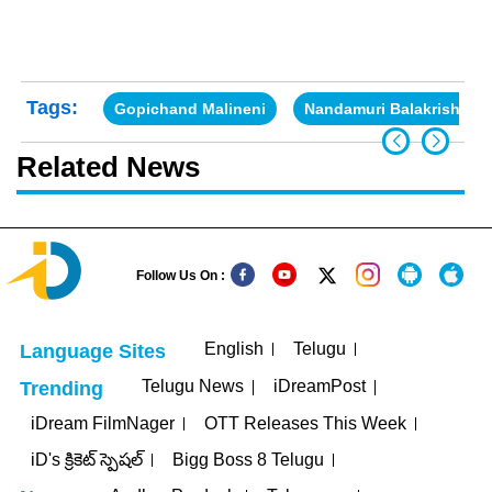
Tags:
Gopichand Malineni
Nandamuri Balakrishna
Related News
Follow Us On :
English
Telugu
Language Sites
Telugu News
iDreamPost
Trending
iDream FilmNager
OTT Releases This Week
iD's క్రికెట్ స్పెషల్
Bigg Boss 8 Telugu