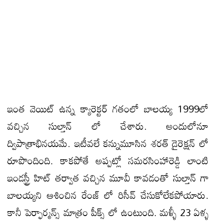
ఇంత వెయిట్ ఉన్న క్యారెక్టర్ గతంలో బాలయ్య 1999లో
వచ్చిన సుల్తాన్ లో చేశారు. అందులోనూ
ద్విపాత్రాభినయమే. ఇటీవలే కన్నుమూసిన శరత్ డైరెక్షన్ లో
రూపొందింది. కాకపోతే అప్పట్లో సమరసింహారెడ్డి లాంటి
ఇండస్ట్రీ హిట్ తర్వాత వచ్చిన మూవీ కావడంతో సుల్తాన్ గా
బాలయ్యని ఆశించిన రేంజ్ లో రిసీవ్ చేసుకోలేకపోయారు.
కానీ పెర్ఫార్మన్స్ మాత్రం పీక్స్ లో ఉంటుంది. మళ్ళీ 23 ఏళ్ళ