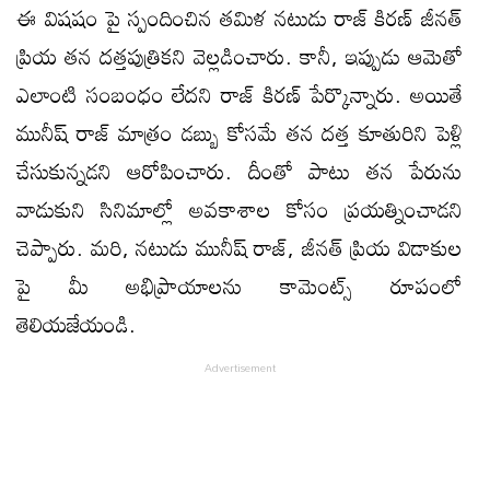
ఈ విషషం పై స్పందించిన తమిళ నటుడు రాజ్ కిరణ్ జీనత్
ప్రియ తన దత్తపుత్రికని వెల్లడించారు. కానీ, ఇప్పుడు ఆమెతో
ఎలాంటి సంబంధం లేదని రాజ్ కిరణ్ పేర్కొన్నారు. అయితే
మునీష్ రాజ్ మాత్రం డబ్బు కోసమే తన దత్త కూతురిని పెళ్లి
చేసుకున్నడని ఆరోపించారు. దీంతో పాటు తన పేరును
వాడుకుని సినిమాల్లో అవకాశాల కోసం ప్రయత్నించాడని
చెప్పారు. మరి, నటుడు మునీష్ రాజ్, జీనత్ ప్రియ విడాకుల
పై మీ అభిప్రాయాలను కామెంట్స్ రూపంలో
తెలియజేయండి.