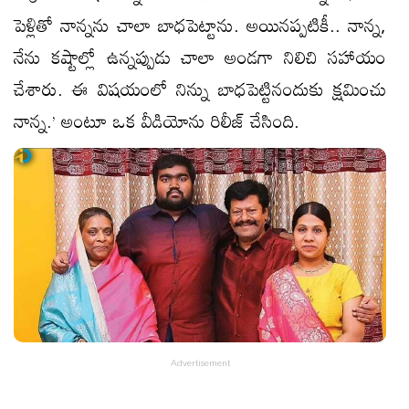
పెళ్లితో నాన్నను చాలా బాధపెట్టాను. అయినప్పటికీ.. నాన్న,
నేను కష్టాల్లో ఉన్నప్పుడు చాలా అండగా నిలిచి సహాయం
చేశారు. ఈ విషయంలో నిన్ను బాధపెట్టినందుకు క్షమించు
నాన్న.’ అంటూ ఒక వీడియోను రిలీజ్ చేసింది.