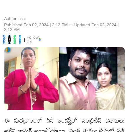
Author :
sai
Published Feb 02, 2024 | 2:12 PM
⚊
Updated
Feb 02, 2024 |
2:12 PM
Follow
|
Us
ఈ మధ్యకాలంలో సినీ ఇండస్ట్రీలో సెలబ్రిటీస్ విడాకులు
అనేవి కామన్ అయిపోయాయి. ఎంత త్వరగా ప్రేమలో పడి