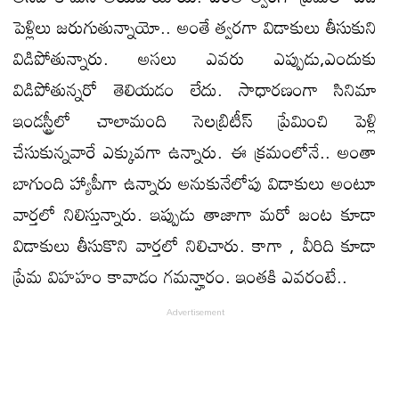
పెళ్లిలు జరుగుతున్నాయో.. అంతే త్వరగా విడాకులు తీసుకుని
విడిపోతున్నారు. అసలు ఎవరు ఎప్పుడు,ఎందుకు
విడిపోతున్నరో తెలియడం లేదు. సాధారణంగా సినిమా
ఇండస్ట్రీలో చాలామంది సెలబ్రిటీస్ ప్రేమించి పెళ్లి
చేసుకున్నవారే ఎక్కువగా ఉన్నారు. ఈ క్రమంలోనే.. అంతా
బాగుంది హ్యాపీగా ఉన్నారు అనుకునేలోపు విడాకులు అంటూ
వార్తలో నిలిస్తున్నారు. ఇప్పుడు తాజాగా మరో జంట కూడా
విడాకులు తీసుకొని వార్తలో నిలిచారు. కాగా , వీరిది కూడా
ప్రేమ విహహం కావాడం గమన్హారం. ఇంతకి ఎవరంటే..