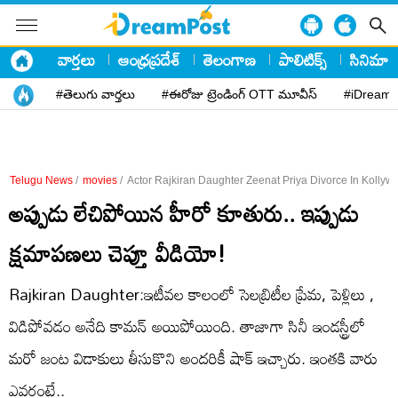
వార్తలు
ఆంధ్రప్రదేశ్
తెలంగాణ
పాలిటిక్స్
సినిమా
#తెలుగు వార్తలు
#ఈరోజు ట్రెండింగ్ OTT మూవీస్
#iDreamP
Telugu News
/
movies
/
Actor Rajkiran Daughter Zeenat Priya Divorce In Kolly
అప్పుడు లేచిపోయిన హీరో కూతురు.. ఇప్పుడు
క్షమాపణలు చెప్తూ వీడియో!
Rajkiran Daughter:ఇటీవల కాలంలో సెలబ్రిటీల ప్రేమ, పెళ్లిలు ,
విడిపోవడం అనేది కామన్ అయిపోయింది. తాజాగా సినీ ఇండస్ట్రీలో
మరో జంట విడాకులు తీసుకొని అందరికీ షాక్ ఇచ్చారు. ఇంతకి వారు
ఎవరంటే..