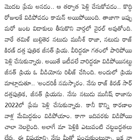
మొదట ప్రేమ అనడం.. ఆ తర్వాత పెళ్లి చేసుకోవడం.. కొద్ది
రోజులకే విడిపోవడం కామన్ అయిపోయింది. తాజాగా ఇప్పు
మరో జంట విడాకులు తీసుకొని వార్తలో వైరల్ అవుతోంది.
వారే తమిళ్ బుల్లితెర నటుడు మునీశ్ రాజా, నటుడు రాజ్
కిరణ్ దత్త పుత్రిక జీనత్ ప్రియ. వీరిద్దరూ గతంలో పారిపోయి
పెళ్లి చేసుకున్నారు. అయితే ఇటీవలే వారిద్దరూ విడిపోయినట్టు
జీనత్ ప్రియ ఓ వీడియోను రిలీజ్ చేసింది. అందులో ప్రియ
మాట్లాడుతూ.. ‘అందరికీ నమస్కారం. నేను రాజ్ కిరణ్ సార్
దత్తపుత్రిక, జీనత్ ప్రియను. నేను నటుడు మునీష్ రాజాను
2022లో ప్రేమ పెళ్లి చేసుకున్నారు. కానీ కొన్ని కారణాల
వాళ్ల మేమిద్దరుం విడిపోయాం. కాగా ఇదివరకు విడిపోయి
చాలా నెలలైంది. అలాగే మా పెళ్లికి ఎటువంటి చట్టబద్ధతలు
లేవు. ఈ విషయాన్ని నేను మీతో పంచుకుంటున్నా. ఇక నా