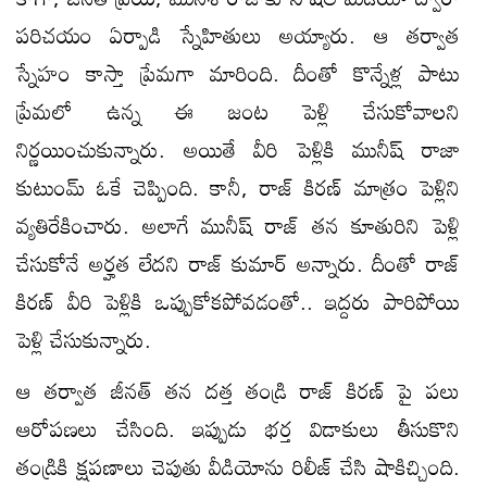
పరిచయం ఏర్పాడి స్నేహితులు అయ్యారు. ఆ తర్వాత
స్నేహం కాస్తా ప్రేమగా మారింది. దీంతో కొన్నేళ్ల పాటు
ప్రేమలో ఉన్న ఈ జంట పెళ్లి చేసుకోవాలని
నిర్ణయించుకున్నారు. అయితే వీరి పెళ్లికి మునీష్ రాజా
కుటుంమ్ ఓకే చెప్పింది. కానీ, రాజ్ కిరణ్ మాత్రం పెళ్లిని
వ్యతిరేకించారు. అలాగే మునీష్ రాజ్ తన కూతురిని పెళ్లి
చేసుకోనే అర్హత లేదని రాజ్ కుమార్ అన్నారు. దీంతో రాజ్
కిరణ్ వీరి పెళ్లికి ఒప్పుకోకపోవడంతో.. ఇద్దరు పారిపోయి
పెళ్లి చేసుకున్నారు.
ఆ తర్వాత జీనత్ తన దత్త తండ్రి రాజ్ కిరణ్ పై పలు
ఆరోపణలు చేసింది. ఇప్పుడు భర్త విడాకులు తీసుకొని
తండ్రికి క్షపణాలు చెపుతు వీడియోను రిలీజ్ చేసి షాకిచ్చింది.