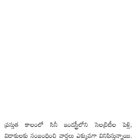
ప్రస్తుత కాలంలో సినీ ఇండస్ట్రీలోని సెలబ్రిటీల పెళ్లి,
విడాకులకు సంబంధించి వార్తలు ఎక్కువగా వినిపిస్తున్నాయి.