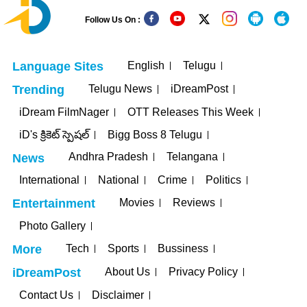
Follow Us On :
English
Telugu
Language Sites
Telugu News
iDreamPost
Trending
iDream FilmNager
OTT Releases This Week
iD's క్రికెట్ స్పెషల్
Bigg Boss 8 Telugu
Andhra Pradesh
Telangana
News
International
National
Crime
Politics
Movies
Reviews
Entertainment
Photo Gallery
Tech
Sports
Bussiness
More
About Us
Privacy Policy
iDreamPost
Contact Us
Disclaimer