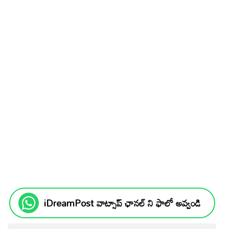
iDreamPost వాట్సాప్ ఛానల్ ని ఫాలో అవ్వండి