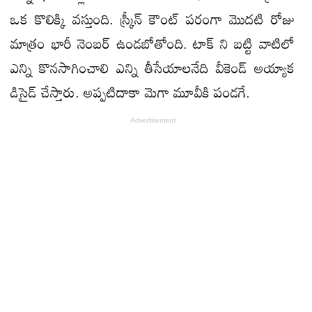
ఒక కొలిక్కి వస్తుంది. స్క్రీన్ కౌంట్ పరంగా మొదటి రోజు
మాత్రం భారీ నెంబర్ ఉండబోతోంది. టాక్ ని బట్టి వాటిలో
ఎన్ని కొనసాగించాలి ఎన్ని తీసేయాలనేది వీకెండ్ అయ్యాక
డిసైడ్ చేస్తారు. అప్పటిదాకా మెగా మూవీకి పండగే.