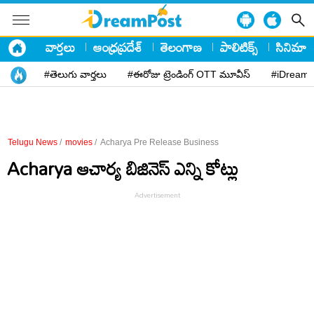
వార్తలు
ఆంధ్రప్రదేశ్
తెలంగాణ
పాలిటిక్స్
సినిమా
#తెలుగు వార్తలు
#ఈరోజు ట్రెండింగ్ OTT మూవీస్
#iDreamP
Telugu News
/
movies
/
Acharya Pre Release Business
Acharya ఆచార్య బిజినెస్ ఎన్ని కోట్లు