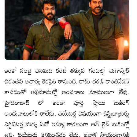
ఇంకో నలభై ఎనిమిది కంటే తక్కువ గంటల్లో మెగాస్టార్
చిరంజీవి ఆచార్య తెరపైకి రానుంది. రామ్ చరణ్ కాంబినేషన్
కావడంతో అభిమానుల్లో అంచనాలు మాములుగా లేవు.
హైదరాబాద్ లో ఇంకా పూర్తి స్థాయి బుకింగ్
అందుబాటులోకి రాలేదు. థియేటర్ల విషయంగా డిస్ట్రిబ్యూటర్లు
ఎగ్జిబిటర్ల మధ్య ఏదో ఇష్యూ కారణంగా ఆన్ లైన్ బుకింగ్లో
అన్ని థియేటర్లు కనిపించడం లేదు. ఇవాళ సాయంత్రానికి