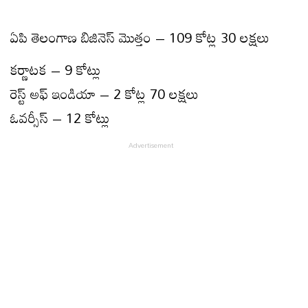
ఏపి తెలంగాణ బిజినెస్ మొత్తం – 109 కోట్ల 30 లక్షలు
కర్ణాటక – 9 కోట్లు
రెస్ట్ అఫ్ ఇండియా – 2 కోట్ల 70 లక్షలు
ఓవర్సీస్ – 12 కోట్లు