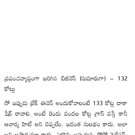
ప్రపంచవ్యాప్తంగా జరిగిన బిజినెస్ (సుమారుగా) – 132
కోట్లు
సో ఇప్పుడు బ్రేక్ ఈవెన్ అందుకోవాలంటే 133 కోట్ల దాకా
షేర్ రావాలి. అంటే రెండు వందల కోట్ల గ్రాస్ వస్తే కానీ
ఆచార్య హిట్ అని చెప్పలేం. ఇదంత సులభం కాదు. అలా
అని అసాధ్యమూ కాదు. ఎటొచ్చి ఇప్పుడున్న సోసో వైబ్రేషన్స్