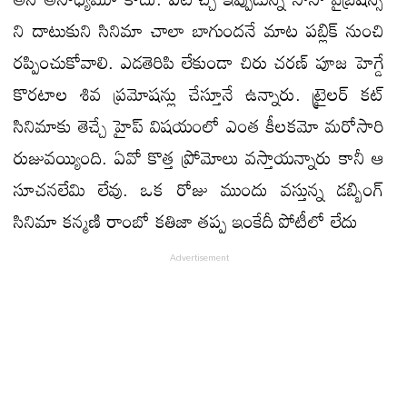
ని దాటుకుని సినిమా చాలా బాగుందనే మాట పబ్లిక్ నుంచి
రప్పించుకోవాలి. ఎడతెరిపి లేకుండా చిరు చరణ్ పూజ హెగ్డే
కొరటాల శివ ప్రమోషన్లు చేస్తూనే ఉన్నారు. ట్రైలర్ కట్
సినిమాకు తెచ్చే హైప్ విషయంలో ఎంత కీలకమో మరోసారి
రుజువయ్యింది. ఏవో కొత్త ప్రోమోలు వస్తాయన్నారు కానీ ఆ
సూచనలేమి లేవు. ఒక రోజు ముందు వస్తున్న డబ్బింగ్
సినిమా కన్మణి రాంబో కతిజా తప్ప ఇంకేదీ పోటీలో లేదు