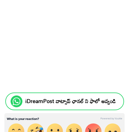
iDreamPost వాట్సాప్ ఛానల్ ని ఫాలో అవ్వండి