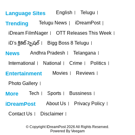
English
Telugu
Language Sites
Telugu News
iDreamPost
Trending
iDream FilmNager
OTT Releases This Week
iD's క్రికెట్ స్పెషల్
Bigg Boss 8 Telugu
Andhra Pradesh
Telangana
News
International
National
Crime
Politics
Movies
Reviews
Entertainment
Photo Gallery
Tech
Sports
Bussiness
More
About Us
Privacy Policy
iDreamPost
Contact Us
Disclaimer
© Copyright IDreamPost 2026 All Rights Reserved.
Powered By
Veegam