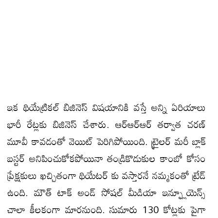
ఇక థియేట్రికల్ బిజినెస్ విషయానికి వస్తే అన్ని ఏరియాలు
భారీ రేట్లకు బిజినెస్ చేశారు. ఆర్ఆర్ఆర్ తర్వాత చరణ్
మూవీ కావడంతో వెయిట్ పెరిగిపోయింది. ట్రైలర్ మరీ బ్లాక్
బస్టర్ అనిపించుకోకపోయినా తండ్రికొడుకుల కాంబో కోసం
ప్రేక్షకులు ఖచ్చితంగా థియేటర్ కు వస్తారనే నమ్మకంతో ట్రేడ్
ఉంది. మౌత్ టాక్ అండ్ సోషల్ మీడియా ఇన్ఫ్లూయెన్స్
చాలా కీలకంగా మారనుంది. సుమారు 130 కోట్లకు పైగా