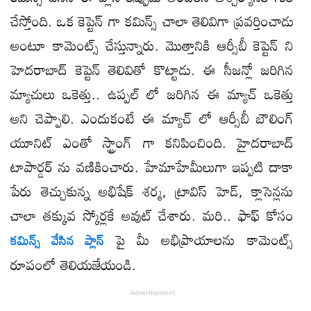
చేస్తోంది. ఒక కెప్టెన్ గా కమిన్స్ చాలా తెలివిగా ప్రవర్తించాడు
అంటూ కామెంట్స్ చేస్తున్నారు. మొత్తానికి ఆర్సీబీ కెప్టెన్ ని
హెదరాబాద్ కెప్టెన్ తెలివితో కొట్టాడు. ఈ సీజన్లో జరిగిన
మ్యాచులు ఒకెత్తు.. ఉప్పల్ లో జరిగిన ఈ మ్యాచ్ ఒకెత్తు
అని చెప్పాలి. ఎందుకంటే ఈ మ్యాచ్ లో ఆర్సీబీ బౌలింగ్
యూనిట్ ఎంతో స్ట్రాంగ్ గా కనిపించింది. హైదరాబాద్
టాపార్డర్ ను వణికించారు. హేమాహేమీలుగా ఇప్పటి దాకా
పేరు తెచ్చుకున్న అభిషేక్ శర్మ, ట్రావిస్ హెడ్, క్లాసెన్లను
చాలా తక్కువ స్కోర్లకే అవుట్ చేశారు. మరి.. ఫాఫ్ కోసం
పై మీ అభిప్రాయాలను కామెంట్స్
కమిన్స్ వేసిన ప్లాన్
రూపంలో తెలియజేయండి.