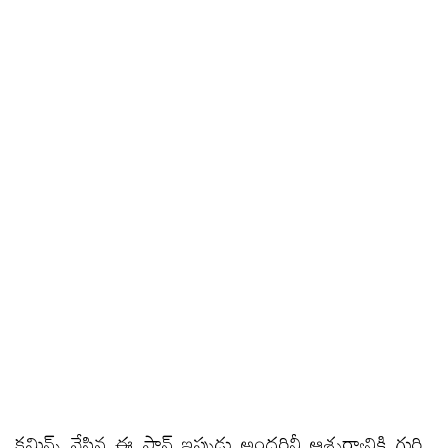
కమిన్స్ వేసిన ఈ ప్లాన్ ఇప్పుడు అందరినీ ఆశ్చర్యానికి గురి