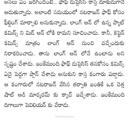
అసలు ఏం జరిగిందంటే.. ఫాఫ్ డుప్లెసిస్ కాస్త దూకుడుగానే
ఆడుతున్నాడు. అలాంటి సమయంలో నటరాజన్ ఫాఫ్ కోసం
ఫీల్డింగ్ మార్చాలి అనుకున్నాడు. లాంగ్ ఆన్ లో ఉన్న ప్యాట్
కమిన్స్ ని మిడ్ ఆన్ లోకి రామని సూచించాడు. కానీ, కెప్టెన్
కమిన్స్ మాత్రం లాంగ్ ఆన్ నుంచి వచ్చేందుకు
నిరాకరించాడు. తాను లాంగ్ ఆన్ లోనే ఉంటాను అని
స్పష్టం చేశాడు. ఇంకేముంది ఫాఫ్ డుప్లెసిస్ తనకోసం కమిన్స్
ఏదై పెద్దగా ప్లాన్ చేశాడు అనుకుని కాస్త కంగారు పడ్డాడు.
ఆ కంగారులో నటరాజన్ వేసిన తర్వాతి బంతికే ఒక చెత్త
షాట్ ఆడి మార్కరమ్ కు క్యాచ్ ఇచ్చేశాడు. ఇంకేముంది
దిగాలుగా పెవిలియన్ కు చేరాడు.