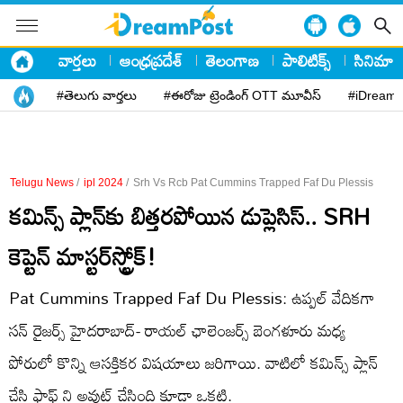
వార్తలు
ఆంధ్రప్రదేశ్
తెలంగాణ
పాలిటిక్స్
సినిమా
#తెలుగు వార్తలు
#ఈరోజు ట్రెండింగ్ OTT మూవీస్
#iDreamP
Telugu News
/
ipl 2024
/
Srh Vs Rcb Pat Cummins Trapped Faf Du Plessis
కమిన్స్​ ప్లాన్​కు బిత్తరపోయిన డుప్లెసిస్.. SRH
కెప్టెన్ మాస్టర్​స్ట్రోక్!
Pat Cummins Trapped Faf Du Plessis: ఉప్పల్ వేదికగా
సన్ రైజర్స్ హైదరాబాద్- రాయల్ ఛాలెంజర్స్ బెంగళూరు మధ్య
పోరులో కొన్ని ఆసక్తికర విషయాలు జరిగాయి. వాటిలో కమిన్స్ ప్లాన్
చేసి ఫాఫ్ ని అవుట్ చేసింది కూడా ఒకటి.