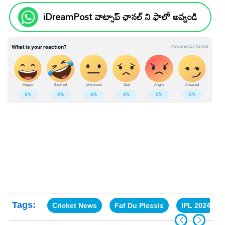
iDreamPost వాట్సాప్ ఛానల్ ని ఫాలో అవ్వండి
Tags:
Cricket News
Faf Du Plessis
IPL 2024