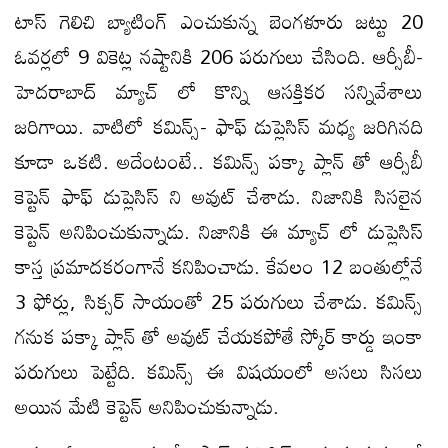
టాస్ గెలిచి బ్యాటింగ్ ఎంచుకున్న బెంగళూరు జట్టు 20
ఓవర్లలో 9 వికెట్ల నష్టానికి 206 పరుగులు చేసింది. ఆర్సీబీ-
హెదరాబాద్ మ్యాచ్ లో కొన్ని ఆసక్తికర సన్నివేశాలు
జరిగాయి. వాటిలో కమిన్స్- ఫాఫ్ డుప్లెసిస్ మధ్య జరిగినది
కూడా ఒకటి. అదేంటంటే.. కమిన్స్ పక్కా ప్లాన్ తో ఆర్సీబీ
కెప్టెన్ ఫాఫ్ డుప్లెసిస్ ని అవుట్ చేశాడు. నిజానికి సిసలైన
కెప్టెన్ అనిపించుకున్నాడు. నిజానికి ఈ మ్యాచ్ లో డుప్లెసిస్
కాస్త ప్రమాదకరంగానే కనిపించాడు. కేవలం 12 బంతుల్లోనే
3 ఫోర్లు, సిక్సర్ సాయంతో 25 పరుగులు చేశాడు. కమిన్స్
గనుక పక్కా ప్లాన్ తో అవుట్ చేయకపోతే స్కోర్ కార్డు ఇంకా
పరుగులు పెట్టేది. కమిన్స్ ఈ విషయంలో అసలు సిసలు
అయిన మేటి కెప్టెన్ అనిపించుకున్నాడు.