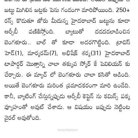
జట్టు మిగిలిన జట్లకు పెను గండంగా మారిపోయింది. 250+
రన్స్ కొడుతూ జోరు మీదున్న హైదరాబాద్ జట్టును కూడా
ఆర్సీబీ వణికిస్తోంది. బ్యాటుతో దడదడలాడించిన
బెంగళూరు.. బాల్ తో కూడా అదరగొట్టింది. ట్రావిస్
హెడ్(1), మార్కరమ్(7), అభిషేక్ శర్మ(31) హైదరాబాద్
టాపార్డర్ మొత్తాన్ని చాలా తక్కువ స్కోర్ కే పెవిలియన్ కు
చేర్చారు. ఈ మ్యాచ్ లో బెంగళూరు చాలా కసితో ఆడింది.
అయితే బెంగళూరు మరింత ప్రమాదకరంగా మారి ఉండేది.
కానీ, బ్యాటింగ్ చేస్తున్నప్పుడు ఆర్సీబీ కెప్టెన్ ను కమిన్స్ పక్క
వ్యూహంతో అవుట్ చేశాడు. ఆ విషయం ఇప్పుడు నెట్టింట
వైరల్ అవుతోంది.