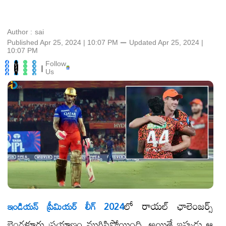
Author :
sai
Published Apr 25, 2024 | 10:07 PM
⚊
Updated
Apr 25, 2024 |
10:07 PM
Follow
|
Us
లో రాయల్ ఛాలెంజర్స్
ఇండియన్ ప్రీమియర్ లీగ్ 2024
బెంగళూరు ప్రయాణం ముగిసిపోయింది. అయితే ఇప్పుడు ఆ