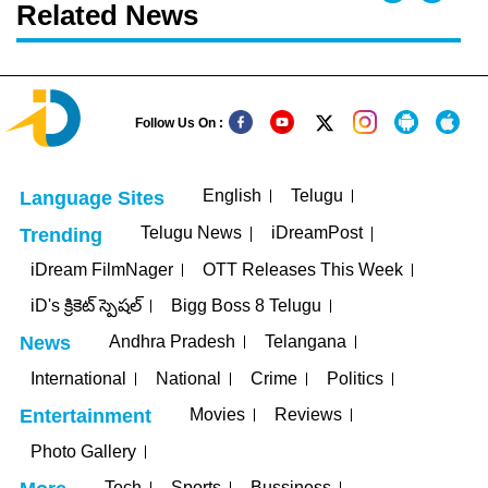
Related News
Follow Us On :
English
Telugu
Language Sites
Telugu News
iDreamPost
Trending
iDream FilmNager
OTT Releases This Week
iD's క్రికెట్ స్పెషల్
Bigg Boss 8 Telugu
Andhra Pradesh
Telangana
News
International
National
Crime
Politics
Movies
Reviews
Entertainment
Photo Gallery
Tech
Sports
Bussiness