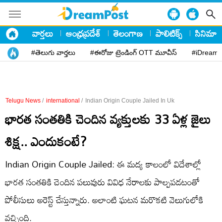
వార్తలు
ఆంధ్రప్రదేశ్
తెలంగాణ
పాలిటిక్స్
సినిమా
#తెలుగు వార్తలు
#ఈరోజు ట్రెండింగ్ OTT మూవీస్
#iDreamP
Telugu News
/
international
/
Indian Origin Couple Jailed In Uk
భారత సంతతికి చెందిన వ్యక్తులకు 33 ఏళ్ల జైలు
శిక్ష.. ఎందుకంటే?
Indian Origin Couple Jailed: ఈ మద్య కాలంలో విదేశాల్లో
భారత సంతతికి చెందిన పలువురు వివిధ నేరాలకు పాల్పపడటంతో
పోలీసులు అరెస్ట్ చేస్తున్నారు. అలాంటి ఘటన మరొకటి వెలుగులోకి
వచ్చింది.