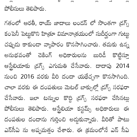
పోలీసులు తెలిపారు.
గతంలో ఆరతీ, రాయ్ జాదాలు లండన్ లో సొంతగా డ్రగ్స్
కంపెనీ పెట్టుకొని హిత్రూ విమానాశ్రయంలో సుదీర్ఘంగా గుట్టు
చప్పుడు కాకుండా వ్యాపారం కొనసాగించారు. తమకు ఉన్న
అనుభవంతో చెకింగ్ అధికారులను బురిడీ కొట్టిస్తూ
ఆస్ట్రేలియాకు డ్రగ్స్ ఎగుమతి చేసేవారు. దాదాపు 2014
నుంచి 2016 వరకు వీరి దందా యథేచ్చగా కొనసాగింది.
చాలా వరకు ఈ దంపతులు మెటల్ బాక్సుల్లో డ్రగ్స్ సరఫరా
చేసేవారు. ఇలా టన్నుల కొద్ది డ్రగ్స్ సరఫరా చేసినట్లు
పోలీసులు తెలిపారు. ఆస్ట్రేలియా కస్టమ్స్ అధికారులు ఈ
దంపతుల దందాను గుర్తించి అడ్డుకున్నారు. వీరితో పాటు
ఎన్‌సీఏ ను అప్పమత్తం చేశారు. ఈ క్రమంలోనే ఎన్ సీఏ