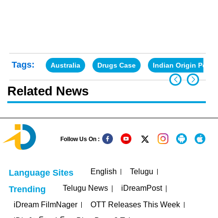
Tags:
Australia
Drugs Case
Indian Origin Peopl
Related News
Follow Us On :
English
Telugu
Language Sites
Telugu News
iDreamPost
Trending
iDream FilmNager
OTT Releases This Week