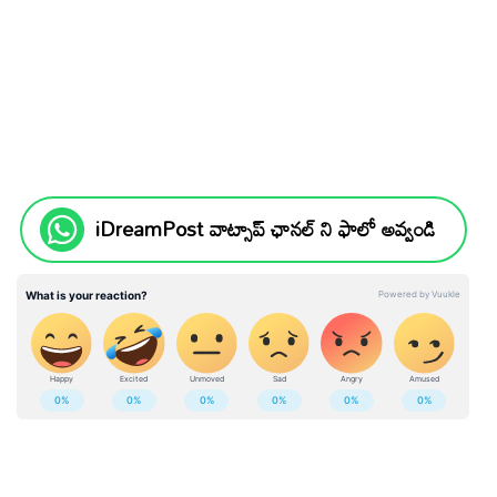
iDreamPost వాట్సాప్ ఛానల్ ని ఫాలో అవ్వండి