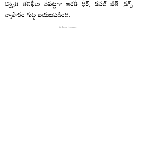
విస్తృత తనిఖీలు చేపట్టగా ఆరతీ ధీర్, కవల్ జీత్ డ్రగ్స్
వ్యాపారం గుట్ట బయటపడింది.