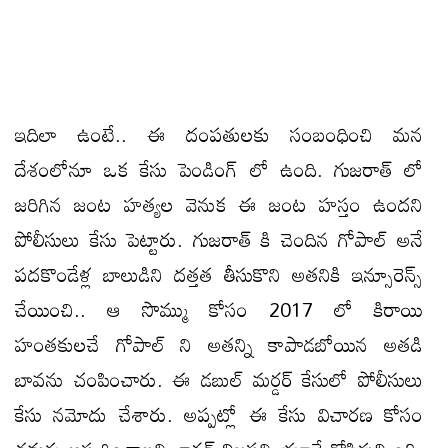
ఇదిలా ఉంటే.. ఈ దంపతులకు సంబంధించి మన
దేశంలోనూ ఒక కేసు పెండింగ్ లో ఉంది. గుజరాత్ లో
జరిగిన జంట హత్యల వెనుక ఈ జంట హస్తం ఉందని
పోలీసులు కేసు పెట్టారు. గుజరాత్ కి చెందిన గోపాల్ అనే
పదకొండేళ్ల బాలుడిని దత్తత తీసుకొని అతనికి ఇన్సూరెన్స్
చేయించి.. ఆ సొమ్ము కోసం 2017 లో కిరాయి
హంతకులచే గోపాల్ ని అతన్ని కాపాడబోయిన అతడి
బావను చంపించారు. ఈ డబుల్ మర్డర్ కేసులో పోలీసులు
కేసు నమోదు చేశారు. అప్పట్లో ఈ కేసు విచారణ కోసం