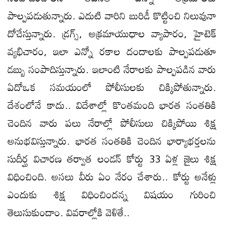
పాల్పపడుతున్నారు. ఎదుటి వారిని బురిడీ కొట్టించి నిలువునా
దోచేస్తున్నారు. డ్రగ్స్, అక్రమాయుధాల వ్యాపారం, హైటెక్
వ్యభిచారం, ఇలా ఎన్నో రకాల దందాలకు పాల్పపడుతూ
డబ్బు సంపాదిస్తున్నారు. ఇలాంటి నేరాలకు పాల్పపడిన వారు
ఏదోఒక సమయంలో పోలీసులకు చిక్కిపోతున్నారు.
దేశంలోనే కాదు.. విదేశాల్లో కొంతమంది భారత సంతతికి
చెందిన వారు పలు నేరాల్లో పోలీసులు చిక్కిపోయి శిక్ష
అనుభవిస్తున్నారు. భారత సంతతికి చెందిన భార్యాభర్తలను
సుదీర్ఘ విచారణ తర్వాత లండన్ కోర్టు 33 ఏళ్ల జైలు శిక్ష
విధించింది. అసలు వీరు ఏం నేరం చేశారు.. కోర్టు అనేళ్లు
ఎందుకు శిక్ష విధించిందన్న విషయం గురించి
తెలుసుకుందాం. వివరాల్లోకి వెళితే..