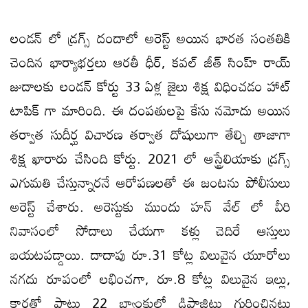
లండన్ లో డ్రగ్స్ దందాలో అరెస్ట్ అయిన భారత సంతతికి
చెందిన భార్యాభర్తలు ఆరతీ ధీర్, కవల్ జీత్ సింహ్ రాయ్
జుదాలకు లండన్ కోర్టు 33 ఏళ్ల జైలు శిక్ష విధించడం హాట్
టాపిక్ గా మారింది. ఈ దంపతులపై కేసు నమోదు అయిన
తర్వాత సుదీర్ఘ విచారణ తర్వాత దోషులుగా తేల్చి తాజాగా
శిక్ష ఖారారు చేసింది కోర్టు. 2021 లో ఆస్ట్రేలియాకు డ్రగ్స్
ఎగుమతి చేస్తున్నారనే ఆరోపణలతో ఈ జంటను పోలీసులు
అరెస్ట్ చేశారు. అరెస్టుకు ముందు హన్ వేల్ లో వీరి
నివాసంలో సోదాలు చేయగా కళ్లు చెదిరే ఆస్తులు
బయటపడ్డాయి. దాదాపు రూ.31 కోట్ల విలువైన యూరోలు
నగదు రూపంలో లభించగా, రూ.8 కోట్ల విలువైన ఇల్లు,
కార్లతో పాటు 22 బ్యాంకుల్లో డిపాజిట్లు గుర్తించినట్లు