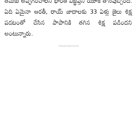
తమకు అప్పగించాలని భారత్ విజ్ఞప్తని యూకే తోసిపుచ్చింది.
ఏది ఏమైనా ఆరతీ, రాయ్ జాదాలకు 33 ఏళ్లు జైలు శిక్ష
పడటంతో చేసిన పాపానికి తగిన శిక్ష పడిందని
అంటున్నారు.