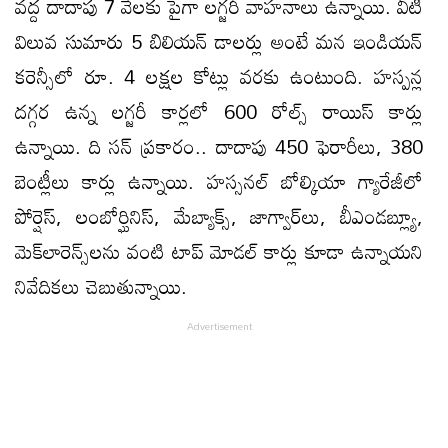
వద్ద దాదాపు 7 వేలకు పైగా లగ్జరీ వాహనాలు ఉన్నాయి. వీటి
విలువ సుమారు 5 బిలియన్ డాలర్లు అంటే మన ఇండియన్
కరెన్సీలో రూ. 4 లక్షల కోట్లు వరకు ఉంటుంది. హస్పన్ల
దగ్గర ఉన్న లగ్జరీ కార్లలో 600 రోల్స్ రాయిస్ కార్లు
ఉన్నాయి. ది సన్ ప్రకారం.. దాదాపు 450 ఫెరారీలు, 380
బెంట్లీలు కార్లు ఉన్నాయి. హస్సనల్ బోల్కియా గ్యారేజీలో
పోర్షెస్, లంబోర్ఘినిస్, మేబ్యాక్స్, జాగ్వార్‌లు, బీఎండబ్ల్యూ,
మెక్‌లారెన్స్‌లను వంటి టాప్ మోడల్ కార్లు కూడా ఉన్నాయని
నివేదికలు చెబుతున్నాయి.