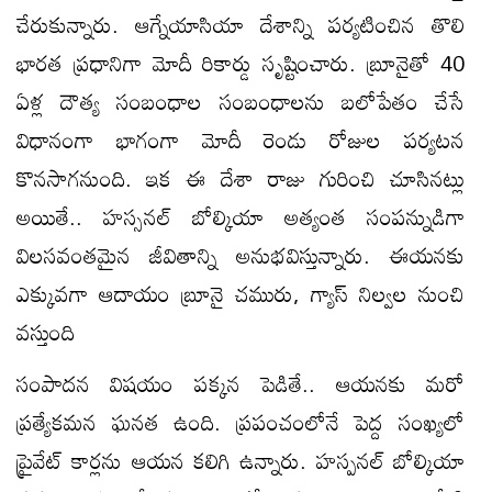
చేరుకున్నారు. ఆగ్నేయాసియా దేశాన్ని పర్యటించిన తొలి
భారత ప్రధానిగా మోదీ రికార్డు సృష్టించారు. బ్రూనైతో 40
ఏళ్ల దౌత్య సంబంధాల సంబంధాలను బలోపేతం చేసే
విధానంగా భాగంగా మోదీ రెండు రోజుల పర్యటన
కొనసాగనుంది. ఇక ఈ దేశా రాజు గురించి చూసినట్లు
అయితే.. హస్సనల్ బోల్కియా అత్యంత సంపన్నుడిగా
విలసవంతమైన జీవితాన్ని అనుభవిస్తున్నారు. ఈయనకు
ఎక్కువగా ఆదాయం బ్రూనై చమురు, గ్యాస్ నిల్వల నుంచి
వస్తుంది
సంపాదన విషయం పక్కన పెడితే.. ఆయనకు మరో
ప్రత్యేకమన ఘనత ఉంది. ప్రపంచంలోనే పెద్ద సంఖ్యలో
ప్రైవేట్ కార్లను ఆయన కలిగి ఉన్నారు. హస్పనల్ బోల్కియా