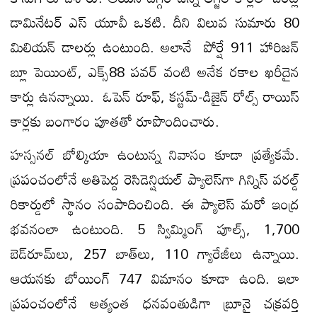
డామినేటర్ ఎస్ యూవీ ఒకటి. దీని విలువ సుమారు 80
మిలియన్ డాలర్లు ఉంటుంది. అలానే పోర్షే 911 హారిజన్
బ్లూ పెయింట్, ఎక్స్88 పవర్ వంటి అనేక రకాల ఖరీదైన
కార్లు ఉనన్నాయి. ఓపెన్ రూఫ్, కస్టమ్-డిజైన్ రోల్స్ రాయిస్
కార్లకు బంగారం పూతతో రూపొందించారు.
హస్సనల్ బోల్కియా ఉంటున్న నివాసం కూడా ప్రత్యేకమే.
ప్రపంచంలోనే అతిపెద్ద రెసిడెన్షియల్ ప్యాలెస్‌గా గిన్నిస్ వరల్డ్
రికార్డులో స్థానం సంపాదించింది. ఈ ప్యాలెస్ మరో ఇంద్ర
భవనంలా ఉంటుంది. 5 స్విమ్మింగ్ పూల్స్, 1,700
బెడ్‌రూమ్‌లు, 257 బాత్‌లు, 110 గ్యారేజీలు ఉన్నాయి.
ఆయనకు బోయింగ్ 747 విమానం కూడా ఉంది. ఇలా
ప్రపంచంలోనే అత్యంత ధనవంతుడిగా బ్రూనై చక్రవర్తి