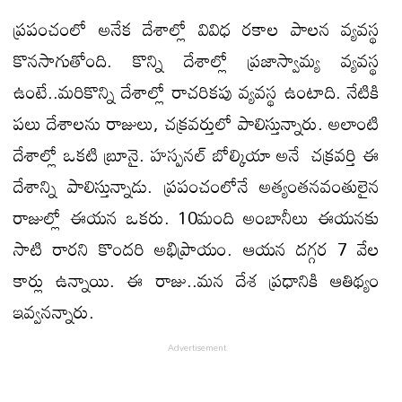
ప్రపంచంలో అనేక దేశాల్లో వివిధ రకాల పాలన వ్యవస్థ
కొనసాగుతోంది. కొన్ని దేశాల్లో ప్రజాస్వామ్య వ్యవస్థ
ఉంటే..మరికొన్ని దేశాల్లో రాచరికపు వ్యవస్థ ఉంటాది. నేటికి
పలు దేశాలను రాజులు, చక్రవర్తులో పాలిస్తున్నారు. అలాంటి
దేశాల్లో ఒకటి బ్రూనై. హస్పనల్ బోల్కియా అనే చక్రవర్తి ఈ
దేశాన్ని పాలిస్తున్నాడు. ప్రపంచంలోనే అత్యంతనవంతులైన
రాజుల్లో ఈయన ఒకరు. 10మంది అంబానీలు ఈయనకు
సాటి రారని కొందరి అభిప్రాయం. ఆయన దగ్గర 7 వేల
కార్లు ఉన్నాయి. ఈ రాజు..మన దేశ ప్రధానికి ఆతిథ్యం
ఇవ్వనన్నారు.