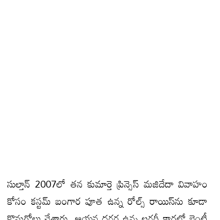
సుల్తాన్ 2007లో తన కుమార్తె ప్రిన్సెస్ మజిదేదా వివాహం
కోసం కస్టమ్ బంగార పూత ఉన్న రోల్స్ రాయిస్‌ను కూడా
కొనుగోలు చేశారు. ఆయన దగ్గర ఉన్న లగ్జరీ కార్లలో బెంట్లీ