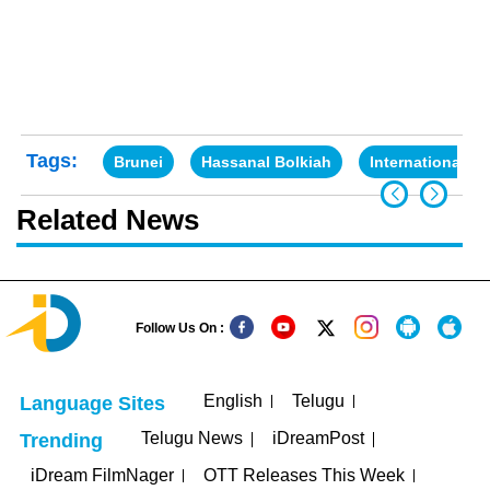
Tags:
Brunei
Hassanal Bolkiah
International N
Related News
Follow Us On :
English
Telugu
Language Sites
Telugu News
iDreamPost
Trending
iDream FilmNager
OTT Releases This Week