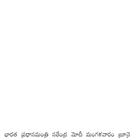
భారత ప్రధానమంత్రి నరేంద్ర మోదీ మంగళవారం బ్రూనై