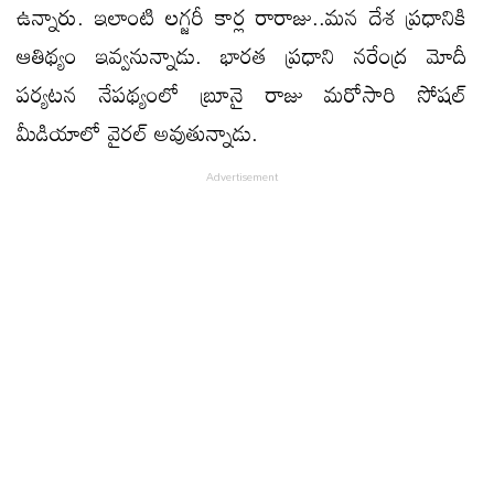
ఉన్నారు. ఇలాంటి లగ్జరీ కార్ల రారాజు..మన దేశ ప్రధానికి
ఆతిథ్యం ఇవ్వనున్నాడు. భారత ప్రధాని నరేంద్ర మోదీ
పర్యటన నేపథ్యంలో బ్రూనై రాజు మరోసారి సోషల్
మీడియాలో వైరల్ అవుతున్నాడు.