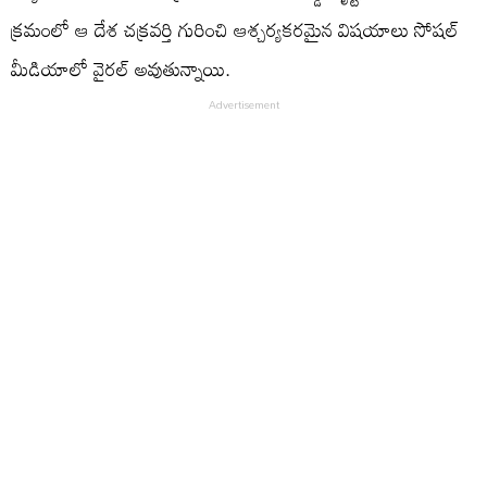
క్రమంలో ఆ దేశ చక్రవర్తి గురించి ఆశ్చర్యకరమైన విషయాలు సోషల్
మీడియాలో వైరల్ అవుతున్నాయి.