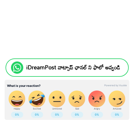
iDreamPost వాట్సాప్ ఛానల్ ని ఫాలో అవ్వండి