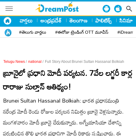
వార్తలు
ఆంధ్రప్రదేశ్
తెలంగాణ
పాలిటిక్స్
సినిమా
#తెలుగు వార్తలు
#ఈరోజు ట్రెండింగ్ OTT మూవీస్
#iDreamP
Telugu News
/
national
/
Full Story About Brunei Sultan Hassanal Bolkiah
బ్రూనైలో ప్రధాని మోదీ పర్యటన. 7వేల లగ్జరీ కార్ల
రారాజు సుల్తాన్ ఆతిథ్యం!
Brunei Sultan Hassanal Bolkiah: భారత ప్రధానమంత్రి
నరేంద్ర మోదీ రెండు రోజుల పర్యటన నిమిత్తం బ్రూనై వెళ్లనున్నారు.
మంగళవారం మోదీ బ్రూనై చేరుకున్నారు. ఆగ్నేయాసియా దేశాన్ని
పర్యటించిన తొలి భారత ప్రధానిగా మోదీ రికార్డు సృష్టించారు. ఈ