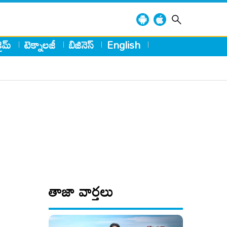
్రైమ్
టెక్నాలజీ
బిజినెస్
English
తాజా వార్తలు