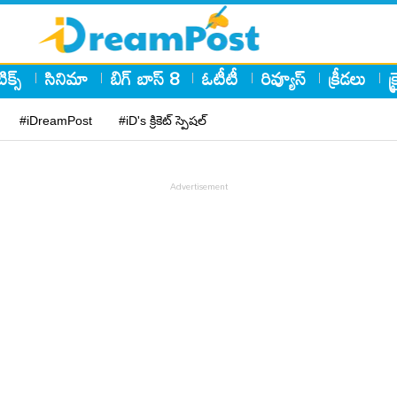
ిక్స్
సినిమా
బిగ్ బాస్ 8
ఓటీటీ
రివ్యూస్
క్రీడలు
క
#iDreamPost
#iD's క్రికెట్ స్పెషల్