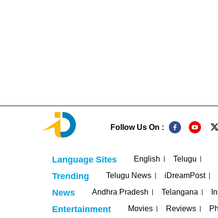
Follow Us On :
English
Telugu
Language Sites
Telugu News
iDreamPost
Trending
Andhra Pradesh
Telangana
In
News
Movies
Reviews
Ph
Entertainment