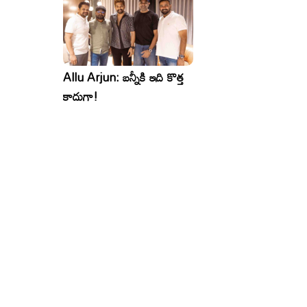
Allu Arjun: బన్నీకి ఇది కొత్త
కాదుగా!