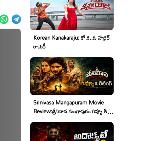
Korean Kanakaraju: కో.క..ఓ హర్రర్
కామెడీ
Srinivasa Mangapuram Movie
Review:శ్రీనివాస మంగాపురం రివ్యూ &
రేటింగ్