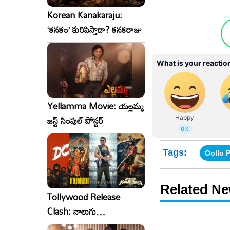
Korean Kanakaraju:
‘కనకం’ కురిపిస్తాడా? కనకరాజు
Yellamma Movie: యల్లమ్మ
జస్ట్ సింపుల్ పోస్టర్
Tags:
Oollo P
Related N
Tollywood Release
Clash: నాలుగు
సినిమాలు..ఒకేసారి..ఎందుకో?