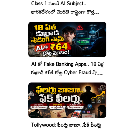
Class 1 నుంచే AI Subject..
భారతదేశంలో మొదటి రాష్ట్రంగా కొత్త
చరిత్ర!
AI తో Fake Banking Apps.. 18 ఏళ్ల
కుర్రాడి ₹64 కోట్ల Cyber Fraud షాకింగ్
ఆపరేషన్!
Tollywood: ఫీలర్లు బాబూ..ఫేక్ ఫీలర్లు