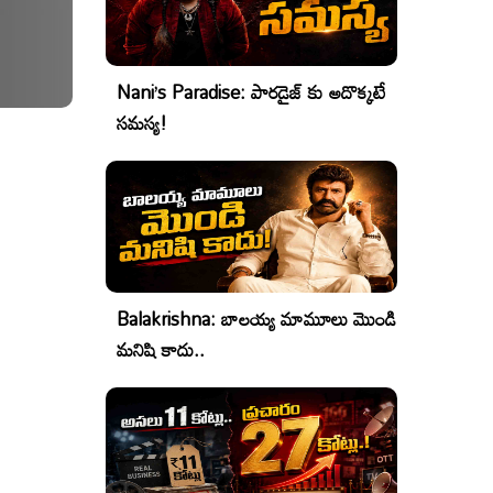
Nani’s Paradise: పారడైజ్ కు అదొక్కటే
సమస్య!
Balakrishna: బాలయ్య మామూలు మొండి
మనిషి కాదు..