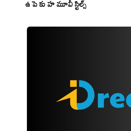
ఉ పె కు హ మూవీ స్టిల్స్