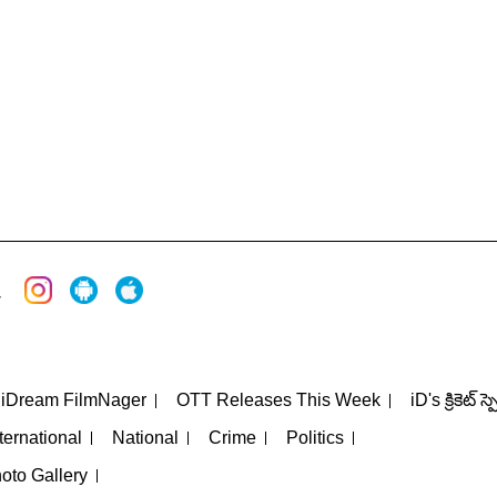
iDream FilmNager
OTT Releases This Week
iD's క్రికెట్ స్
ternational
National
Crime
Politics
oto Gallery