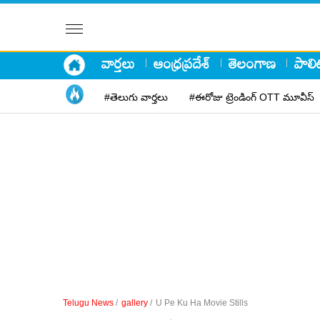
వార్తలు
ఆంధ్రప్రదేశ్
తెలంగాణ
పాలిట
#తెలుగు వార్తలు
#ఈరోజు ట్రెండింగ్ OTT మూవీస్
Telugu News
/
gallery
/
U Pe Ku Ha Movie Stills