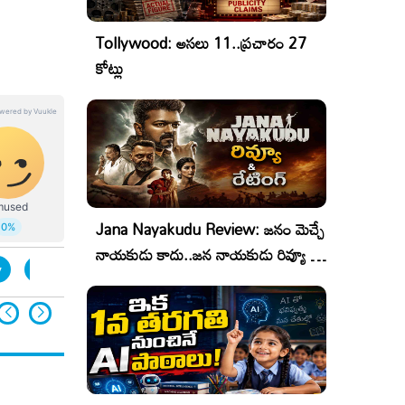
Tollywood: అసలు 11..ప్రచారం 27
కోట్లు
Jana Nayakudu Review: జనం మెచ్చే
నాయకుడు కాదు..జన నాయకుడు రివ్యూ &
y
u pe ku ha movie stills
రేటింగ్!