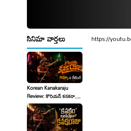
సినిమా వార్తలు
https://youtu.b
Korean Kanakaraju
Review: కొరియన్ కనకరాజు
రివ్యూ & రేటింగ్!