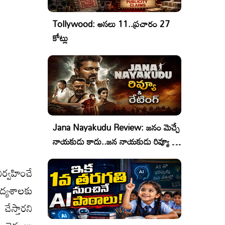
Tollywood: అసలు 11..ప్రచారం 27
కోట్లు
Jana Nayakudu Review: జనం మెచ్చే
నాయకుడు కాదు..జన నాయకుడు రివ్యూ &
రేటింగ్!
ిర్వహించే
ైద్యశాలకు
ేస్తారని