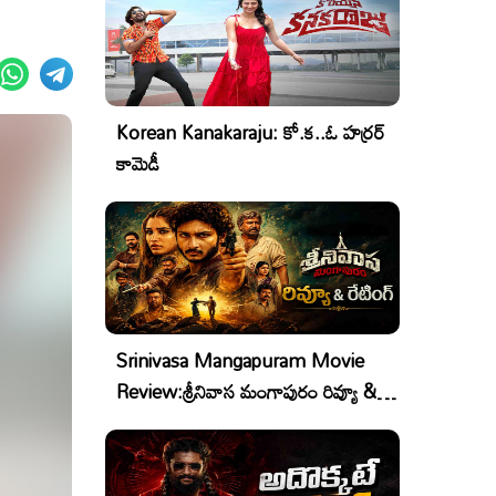
Korean Kanakaraju: కో.క..ఓ హర్రర్
కామెడీ
Srinivasa Mangapuram Movie
Review:శ్రీనివాస మంగాపురం రివ్యూ &
రేటింగ్