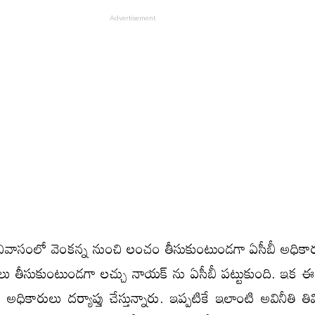
ివాసంలో వెంకన్న నుంచి లంచం తీసుకుంటుండగా ఏసీబీ అధికార
షలు తీసుకుంటుండగా లచ్చు నాయక్ ను ఏసీబీ పట్టుకుంది. ఇక
అధికారులు దర్యాప్తు చేస్తున్నారు. ఇప్పటికే ఇలాంటి అవినీతి 