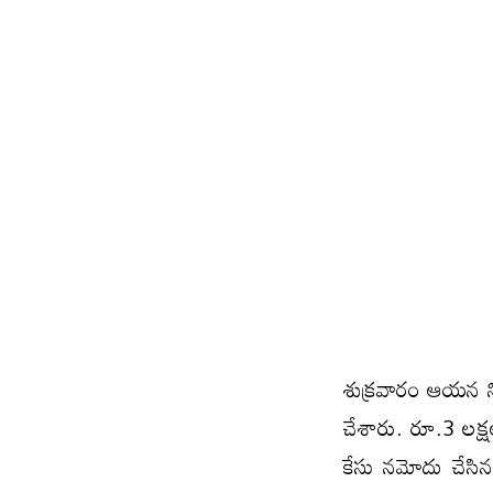
శుక్రవారం ఆయన న
చేశారు. రూ.3 లక్
కేసు నమోదు చేసిన 