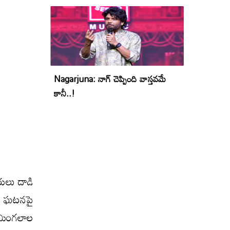
Nagarjuna: నాగ్ చెప్పింది వాస్తవమే
కానీ..!
ులు దాడి
 ఈ ఘటనపై
తిమింగలాల