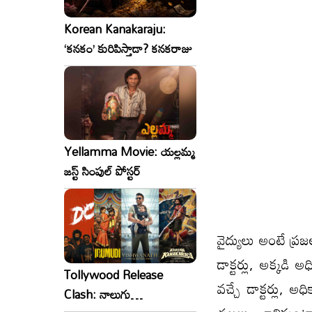
Korean Kanakaraju:
‘కనకం’ కురిపిస్తాడా? కనకరాజు
Yellamma Movie: యల్లమ్మ
జస్ట్ సింపుల్ పోస్టర్
వైద్యులు అంటే ప్రజ
డాక్టర్లు, అక్కడ
Tollywood Release
వచ్చే డాక్టర్లు,
Clash: నాలుగు