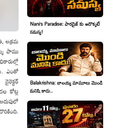
Nani’s Paradise: పారడైజ్ కు అదొక్కటే
సమస్య!
తి, అక్రమ
్ము పాము
కారుల్లో
ారు. ఎంతో
డైరెక్టర్
Balakrishna: బాలయ్య మామూలు మొండి
దల కోట్ల
మనిషి కాదు..
 అదుపులో
ొరికింది.