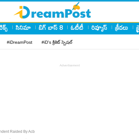
ిక్స్
సినిమా
బిగ్ బాస్ 8
ఓటీటీ
రివ్యూస్
క్రీడలు
క
#iDreamPost
#iD's క్రికెట్ స్పెషల్
ndent Raided By Acb