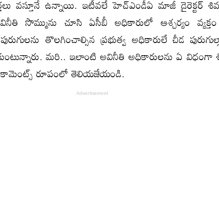
ర్తలు వస్తూనే ఉన్నాయి. ఇటీవలే హెచ్ఎండీఏ మాజీ డైరెక్టర్ శి
వినీతి సొమ్మును చూసి ఏసీబీ అధికారులో ఆశ్చర్యం వ్యక్తం
రుగులను తొలగించాల్సిన ప్రభుత్వ అధికారులే చీడ పురుగుల్ల
కుంటున్నారు. మరి.. ఇలాంటి అవినీతి అధికారులను ఏ విధంగా శిక
 కామెంట్స్ రూపంలో తెలియజేయండి.