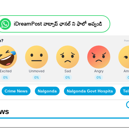
iDreamPost వాట్సాప్ ఛానల్ ని ఫాలో అవ్వండి
Crime News
Nalgonda
Nalgonda Govt Hospita
Te
ews