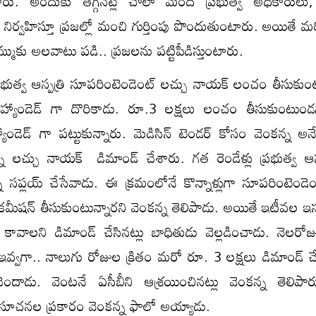
టారు. అందుకు తగ్గినట్లే చాలా మంది ప్రభుత్వ అధికారులు, 
 నిర్వహిస్తూ ప్రజల్లో మంచి గుర్తింపు పొందుతుంటారు. అయితే 
్ముకు అలవాటు పడి.. ప్రజలను పట్టిపీడిస్తుంటారు.
్రభుత్వ ఆస్పత్రి సూపరింటెండెంట్ లచ్చు నాయక్ లంచం తీసుకు
 హ్యాండెడ్ గా దొరికాడు. రూ.3 లక్షలు లంచం తీసుకుంటుండ
యాండెడ్ గా పట్టుకున్నారు. మెడిసిన్ టెండర్ కోసం వెంకన్న అనే
ని లచ్చు నాయక్ డిమాండ్‌ చేశారు. గత రెండేళ్లు ప్రభుత్వ ఆస
సప్లయ్ చేసేవాడు. ఈ క్రమంలోనే కొన్నాళ్లుగా సూపరింటెండెంట
షన్‌ తీసుకుంటున్నారని వెంకన్న తెలిపాడు. అయితే ఇటీవల ఇస్త
ావాలని డిమాండ్‌ చేసినట్లు బాధితుడు వెల్లడించాడు. నెలరోజ
వ్వగా.. నాలుగు రోజుల క్రితం మరో రూ. 3 లక్షలు డిమాండ్‌
ెందాడు. వెంటనే ఏసీబీని ఆశ్రయించినట్లు వెంకన్న తెలిపార
 సూచనల ప్రకారం వెంకన్న ఫాలో అయ్యాడు.