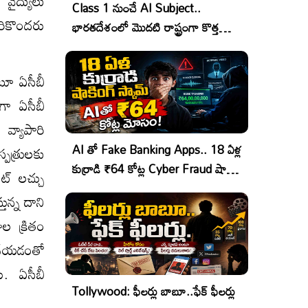
వైద్యులు
Class 1 నుంచే AI Subject..
మరికొందరు
భారతదేశంలో మొదటి రాష్ట్రంగా కొత్త
చరిత్ర!
ంటూ ఏసీబీ
గా ఏసీబీ
 వ్యాపారి
AI తో Fake Banking Apps.. 18 ఏళ్ల
్పత్రులకు
కుర్రాడి ₹64 కోట్ల Cyber Fraud షాకింగ్
్‌ లచ్చు
ఆపరేషన్!
ున్న దాని
ుల క్రితం
 చేయడంతో
ు. ఏసీబీ
Tollywood: ఫీలర్లు బాబూ..ఫేక్ ఫీలర్లు