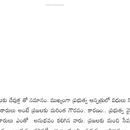
లకు దేవుళ్ల తో సమానం. ముఖ్యంగా ప్రభుత్వ ఆస్పత్రులో విధులు న
ి అధికారులు అంటే ప్రజలకు మరింత గౌరవం. కారణం.. ప్రభుత్వ వ
 అధికారులు ఎంతో అనుభవం కలిగిన వారు. ప్రజలకు మంచి సేవ చ