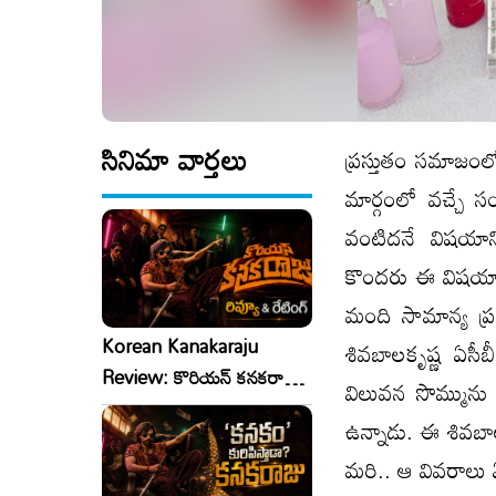
సినిమా వార్తలు
ప్రస్తుతం సమాజంల
మార్గంలో వచ్చే 
వంటిదనే విషయాన్
కొందరు ఈ విషయాన్న
మంది సామాన్య ప్రజ
Korean Kanakaraju
శివబాలకృష్ణ ఏసీ
Review: కొరియన్ కనకరాజు
విలువన సొమ్మును 
రివ్యూ & రేటింగ్!
ఉన్నాడు. ఈ శివబా
మరి.. ఆ వివరాలు 