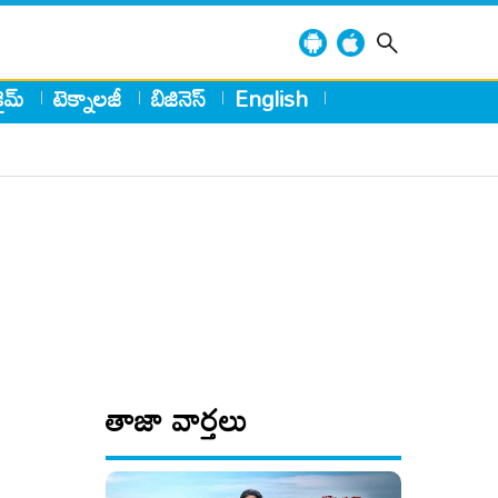
్రైమ్
టెక్నాలజీ
బిజినెస్
English
తాజా వార్తలు