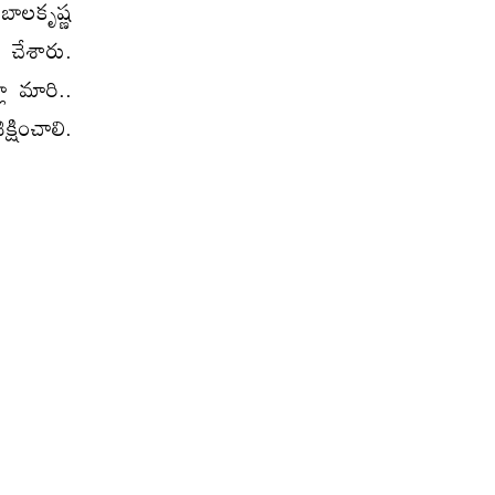
వబాలకృష్ణ
 చేశారు.
ా మారి..
్షించాలి.