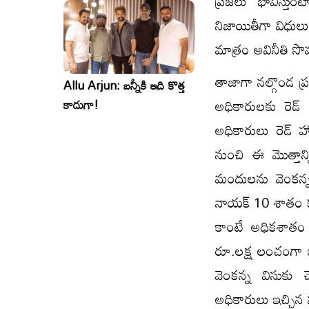
ప్రజలు భావిస్తుం
సినిమాలు..ఒకేసారి..ఎందుకో?
నిజాయితీగా విధులు
మాత్రం అవినీతి సొమ
తాజాగా నల్గొండ ప
Allu Arjun: బన్నీకి ఇది కొత్త
అధికారులకు రెడ్
కాదుగా!
అధికారులు రెడ్ హ్
నుంచి ఈ మొత్తాన్
మందులను వెంకన్న 
నాయక్ 10 శాతం కమీ
కాంటే అధికశాతం క
రూ.లక్ష లంచంగా ఇ
వెంకన్న విసుకు చ
అధికారులు ఇచ్చిన