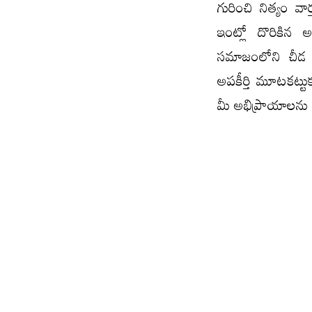
గురించి నిత్యం వా
ఇంట్లో దొరికిన అ
సమాజంలోని చీడ పు
అపకీర్తి మూటకట్టు
మీ అభిప్రాయాలను