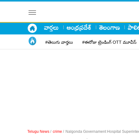
వార్తలు
ఆంధ్రప్రదేశ్
తెలంగాణ
పాలిట
#తెలుగు వార్తలు
#ఈరోజు ట్రెండింగ్ OTT మూవీస్
Telugu News
/
crime
/
Nalgonda Governament Hospital Superinte