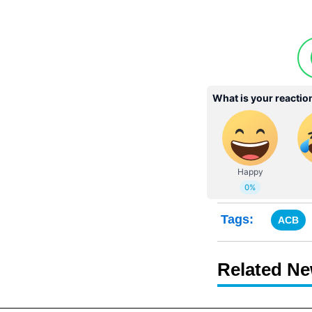
Tags:
ACB
Related N