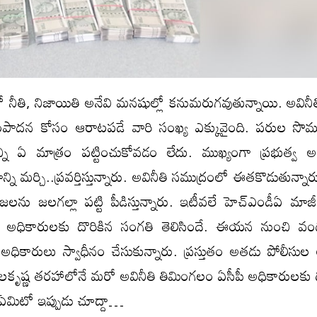
ో నీతి, నిజాయితి అనేవి మనషుల్లో కనుమరుగవుతున్నాయి. అవినీ
సంపాదన కోసం ఆరాటపడే వారి సంఖ్య ఎక్కువైంది. పరుల సొమ
ని ఏ మాత్రం పట్టించుకోవడం లేదు. ముఖ్యంగా ప్రభుత్వ అధి
ి మర్చి..ప్రవర్తిస్తున్నారు. అవినీతి సముద్రంలో ఈతకొడుతున్న
లను జలగల్లా పట్టి పీడిస్తున్నారు. ఇటీవలే హెచ్ఎండీఏ మాజీ 
బీ అధికారులకు దొరికిన సంగతి తెలిసిందే. ఈయన నుంచి వం
అధికారులు స్వాధీనం చేసుకున్నారు. ప్రస్తుతం అతడు పోలీసుల
లకృష్ణ తరహాలోనే మరో అవినీతి తిమింగలం ఏసీపీ అధికారులకు ద
ఏమిటో ఇప్పుడు చూద్దా…