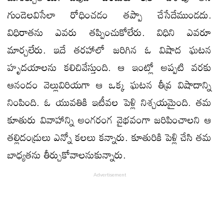
గుండెలవిసేలా రోధించడం తప్పా చేసేదేముండదు.
విధిరాతను ఎవరు తప్పించుకోలేరు. విధిని ఎవరూ
మార్చలేరు. ఇదే తరహాలో జరిగిన ఓ విషాద ఘటన
హృదయాలను కలిచివేస్తుంది. ఆ ఇంట్లో అప్పటి వరకు
ఆనందం వెల్లువిరియగా ఆ ఒక్క ఘటన తీవ్ర విషాదాన్ని
నింపింది. ఓ యువతికి ఇటీవల పెళ్లి నిశ్చయమైంది. తమ
కూతురు వివాహాన్ని అంగరంగ వైభవంగా జరిపించాలని ఆ
తల్లిదండ్రులు ఎన్నో కలలు కన్నారు. కూతురికి పెళ్లి చేసి తమ
బాధ్యతను తీర్చుకోవాలనుకున్నారు.