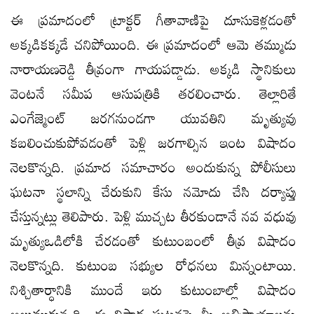
ఈ ప్రమాదంలో ట్రాక్టర్ గీతావాణిపై దూసుకెళ్లడంతో
అక్కడికక్కడే చనిపోయింది. ఈ ప్రమాదంలో ఆమె తమ్ముడు
నారాయణరెడ్డి తీవ్రంగా గాయపడ్డాడు. అక్కడి స్థానికులు
వెంటనే సమీప ఆసుపత్రికి తరలించారు. తెల్లారితే
ఎంగేజ్మెంట్ జరగనుండగా యువతిని మృత్యువు
కబలించుకుపోవడంతో పెళ్లి జరగాల్సిన ఇంట విషాదం
నెలకొన్నది. ప్రమాద సమాచారం అందుకున్న పోలీసులు
ఘటనా స్థలాన్ని చేరుకుని కేసు నమోదు చేసి దర్యాప్తు
చేస్తున్నట్లు తెలిపారు. పెళ్లి ముచ్చట తీరకుండానే నవ వధువు
మృత్యుఒడిలోకి చేరడంతో కుటుంబంలో తీవ్ర విషాదం
నెలకొన్నది. కుటుంబ సభ్యుల రోధనలు మిన్నంటాయి.
నిశ్చితార్ధానికి ముందే ఇరు కుటుంబాల్లో విషాదం
అలుముకున్నది. ఈ విషాద ఘటనపై మీ అభిప్రాయాలను