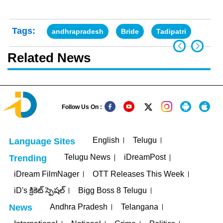
Tags:
andhrapradesh
Bride
Tadipatri
Related News
Follow Us On :
English
Telugu
Language Sites
Telugu News
iDreamPost
Trending
iDream FilmNager
OTT Releases This Week
iD's క్రికెట్ స్పెషల్
Bigg Boss 8 Telugu
Andhra Pradesh
Telangana
News