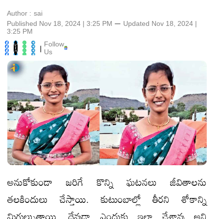
Author :
sai
Published Nov 18, 2024 | 3:25 PM
⚊
Updated
Nov 18, 2024 |
3:25 PM
Follow
|
Us
అనుకోకుండా జరిగే కొన్ని ఘటనలు జీవితాలను
తలకిందులు చేస్తాయి. కుటుంబాల్లో తీరని శోకాన్ని
మిగుల్చుతాయి. దేవుడా ఎందుకు ఇలా చేశావు అని