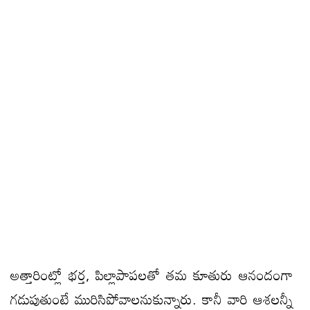
అత్తారింట్లో భర్త, పిల్లాపాపలతో తమ కూతురు ఆనందంగా
గడుపుతుంటే మురిసిపోవాలనుకున్నారు. కానీ వారి ఆశలన్నీ