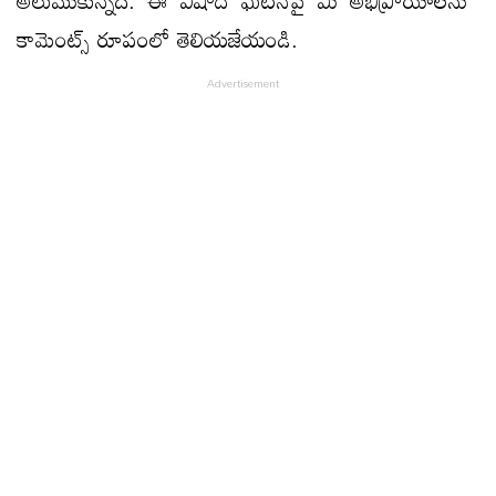
కామెంట్స్ రూపంలో తెలియజేయండి.