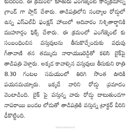
కుదిరింది. ఈ క్రమంలో కూతురు ఎంగేజ్మెంట్ కార్యక్రమాన్ని
గ్రాండ్ గా ప్లాన్ చేశారు. తాడిపత్రిలోని నంద్యాల రోడ్డులో
ఉన్న ఎస్ఎల్‌వీ ఫంక్షన్‌ హాలులో ఆదివారం నిశ్చితార్థానికి
ముహూర్తం ఫిక్స్ చేశారు. ఈ క్రమంలో ఎంగేజ్మెంట్ కు
సంబంధించిన వస్తువులను తీసుకొచ్చేందుకు వధువు
గీతావాణి తన తమ్ముడు నారాయణరెడ్డితో కలిసి బైక్‌పై
తాడిపత్రి వెళ్లారు. అక్కడ కావాల్సిన వస్తువులు తీసుకుని రాత్రి
8.30 గంటల సమయంలో తిరిగి సొంత ఊరికి
పయనమయ్యారు. ఇక్కడే వారిని రోడ్డు ప్రమాదం
వెంటాడింది. బైక్ పై వస్తున్న వారు రోడ్డు దాటుతుండగా
నాపరాయి బండల లోడుతో తాడిపత్రికి వస్తున్న ట్రాక్టర్ వీరిని
ఢీకొట్టింది.