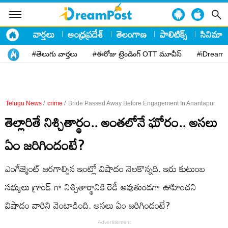
వార్తలు
ఆంధ్రప్రదేశ్
తెలంగాణ
పాలిటిక్స్
సినిమా
#తెలుగు వార్తలు
#ఈరోజు ట్రెండింగ్ OTT మూవీస్
#iDreamP
Telugu News
/
crime
/
Bride Passed Away Before Engagement In Anantapur
తెల్లారితే నిశ్చితార్థం.. అంతలోనే ఘోరం.. అసలు
ఏం జరిగిందంటే?
ఎంగేజ్మెంట్ జరగాల్సిన ఇంట్లో విషాదం నెలకొన్నది. ఇరు కుటుంబ
సభ్యులు గ్రాండ్ గా నిశ్చితార్థానికి రెడీ అవుతుండగా ఊహించని
విషాదం వారిని వెంటాడింది. అసలు ఏం జరిగిందంటే?