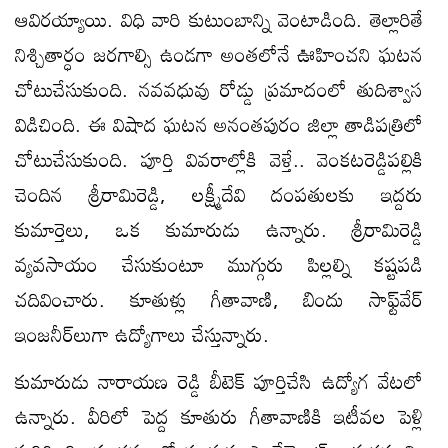
ఆవిరయ్యాయి. విధి వారి కుటుంబాన్ని వెంటాడింది. తెల్లారితే
నిశ్చితార్ధం జరగాల్సి ఉండగా అంతలోనే ఊహించని ఘటన
చోటుచేసుకుంది. నవవధువు రోడ్డు ప్రమాదంలో తుదిశ్వాస
విడిచింది. ఈ విషాద ఘటన అనంతపురం జిల్లా తాడిపత్రిలో
చోటుచేసుకుంది. పూర్తి వివరాల్లోకి వెళ్తే.. వెంకటరెడ్డిపల్లికి
చెందిన శ్రీరామిరెడ్డి, లక్ష్మీదేవి దంపతులకు ఇద్దరు
కుమార్తెలు, ఒక కుమారుడు ఉన్నారు. శ్రీరామిరెడ్డి
వ్యవసాయం చేసుకుంటూ ముగ్గురు పిల్లల్ని కష్టపడి
చదివించారు. కూతుళ్లు గీతావాణి, బిందు సాఫ్ట్‌వేర్
ఇంజనీర్‌లుగా ఉద్యోగాలు చేస్తున్నారు.
కుమారుడు నారాయణ రెడ్డి బీటెక్ పూర్తిచేసి ఉద్యోగ వేటలో
ఉన్నారు. వీరిలో పెద్ద కూతురు గీతావాణికి ఇటీవల పెళ్లి