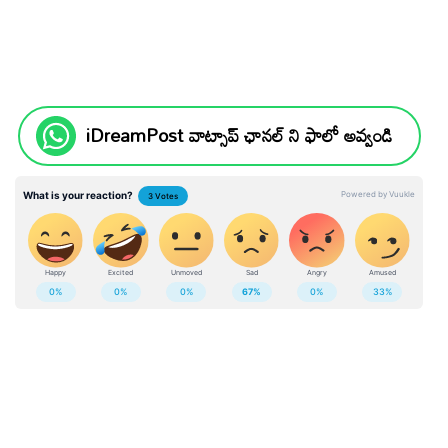
iDreamPost వాట్సాప్ ఛానల్ ని ఫాలో అవ్వండి