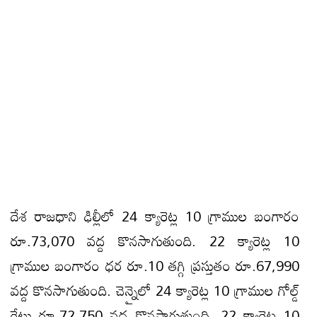
దేశ రాజధాని ఢిల్లీలో 24 క్యారెట్ల 10 గ్రాముల బంగారం
రూ.73,070 వద్ద కొనసాగుతుంది. 22 క్యారెట్ల 10
గ్రాముల బంగారం ధర రూ.10 తగ్గి ప్రస్తుతం రూ.67,990
వద్ద కొనసాగుతుంది. చెన్నైలో 24 క్యారెట్ల 10 గ్రాముల గోల్డ్
రేటు రూ.72,750 వద్ద కొనసాగుతుంది. 22 క్యారెట్ల 10