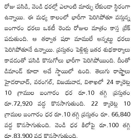
రోజు పసిడి, వెండి ధరల్లో ఎలాంటి మార్పు లేకుండా స్థిరంగా
ఉన్నాయి. ఈ మధ్య కాలంలో భారీగా పెరిగిపోతూ వస్తున్న
బంగారం ధరలు ఒకటీ రెండు రోజుల మాత్రం కాస్త బ్రేక్
పడుతుంది. ఆ తర్వాత షరా మాములే అన్నట్టు ధరలు
పెరిగిపోతూనే ఉన్నాయి. ప్రస్తుతం పెళ్లిళ్లు ఇతర శుభకార్యాలు
కావడంతో పసిడి కొనుగోలు భారీగా పెరిగిపోయింది. దీంతో
డిమాండ్ కూడా అదే స్థాయిలో ఉంది. తెలుగు రాష్ట్రాలు
హైదరాబాద్, వరంగల్, విజయవాడ, విశాఖలో 24 క్యారెట్ల
10 గ్రాముల బంగారం ధర రూ.10 తగ్గి ప్రస్తుతం
రూ.72,920 వద్ద కొనసాగుతుంది. 22 క్యారెట్ల 10
గ్రాముల బంగారం ధర రూ.10 తగ్గి ప్రస్తుతం రూ. 66,840
వద్ద కొనసాగుతుంది. వెండి ధర కిలోపై రూ.100 తగ్గి
రూ.83,900 వద్ద కొనసాగుతుంది.