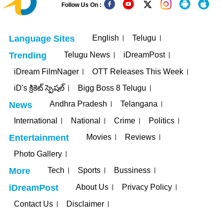
Follow Us On :
English
Telugu
Language Sites
Telugu News
iDreamPost
Trending
iDream FilmNager
OTT Releases This Week
iD's క్రికెట్ స్పెషల్
Bigg Boss 8 Telugu
Andhra Pradesh
Telangana
News
International
National
Crime
Politics
Movies
Reviews
Entertainment
Photo Gallery
Tech
Sports
Bussiness
More
About Us
Privacy Policy
iDreamPost
Contact Us
Disclaimer