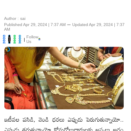
Author :
sai
Published Apr 29, 2024 | 7:37 AM
⚊
Updated
Apr 29, 2024 | 7:37
AM
Follow
|
Us
ఇటీవల పసిడి, వెండి ధరలు ఎప్పుడు పెరుగుతున్నాయో..
ఎప్పుడు తగ్గుతున్నాయో కోనుగోలుదారులకు అస్సలు అర్థం