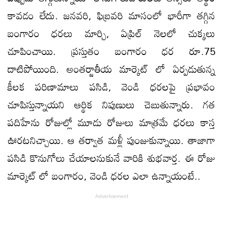
కావడం లేదు. జనవరి, ఫిబ్రవరి మాసంలో భారీగా తగ్గిన
బంగారం ధరలు మార్చి, ఏప్రిల్ నెలలో చుక్కలు
చూపించాయి. ప్రస్తుతం బంగారం ధర రూ.75
దాటిపోయింది. అంతర్జాతీయ మార్కెట్ లో ఏర్పడుతున్న
కీలక పరిణామాలు పసిడి, వెండి ధరలపై ప్రభావం
చూపిస్తున్నాయని ఆర్థిక నిపుణులు చెబుతున్నారు. గత
పదిహేను రోజుల్లో మూడు రోజులు మాత్రమే ధరలు కాస్త
ఊరటనిచ్చాయి. ఆ తర్వాత మళ్లీ పుంజుకున్నాయి. తాజాగా
పసిడి కొనుగోలు చేయాలనుకునే వారికి శుభవార్త. ఈ రోజు
మార్కెట్ లో బంగారం, వెండి ధరల ఎలా ఉన్నాయంటే..