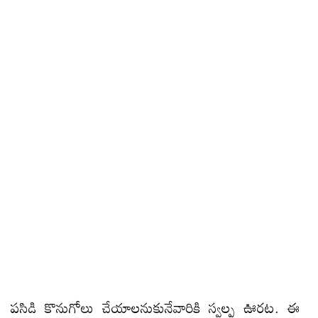
పసిడి కొనుగోలు చేయాలనుకునేవారికి స్వల్ప ఊరట. ఈ