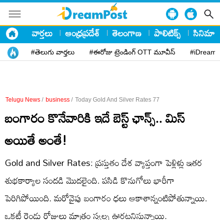
వార్తలు
ఆంధ్రప్రదేశ్
తెలంగాణ
పాలిటిక్స్
సినిమా
#తెలుగు వార్తలు
#ఈరోజు ట్రెండింగ్ OTT మూవీస్
#iDreamP
Telugu News
/
business
/
Today Gold And Silver Rates 77
బంగారం కొనేవారికి ఇదే బెస్ట్ ఛాన్స్.. మిస్
అయితే అంతే!
Gold and Silver Rates: ప్రస్తుతం దేశ వ్యాప్తంగా పెళ్లిళ్లు ఇతర
శుభకార్యాల సందడి మొదలైంది. పసిడి కొనుగోలు భారీగా
పెరిగిపోయింది. మరోవైపు బంగారం ధలు ఆకాశాన్నంటిపోతున్నాయి.
ఒకటీ రెండు రోజులు మాత్రం స్వల్ప ఊరటనిస్తున్నాయి.