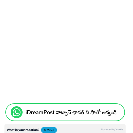
iDreamPost వాట్సాప్ ఛానల్ ని ఫాలో అవ్వండి