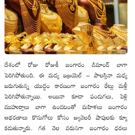
దేశంలో రోజు రోజుకీ బంగారం డిమాండ్ బాగా
పెరిగిపోతుంది. ఈ మద్య ఇజ్రయెల్ – పాలస్తినా మధ్య
జరుగుతున్న యుద్దం కారణంగా బంగారం రేట్లు మళ్లీ
పెరిగిపోతున్నాయి. అయినా కూడా పండుగలు, పెళ్లి
ముహుర్తాలు బాగా ఉండటంతో మహిళలు బంగారం
ఆభరణాలు కొనుగోలు కోసం జ్యువెలరీ షాపులకు క్యూ
కడుతున్నారు. గత నెల వరుసగా బంగారం ధరలు