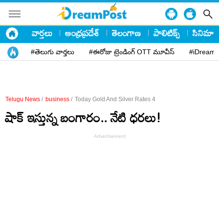
వార్తలు
ఆంధ్రప్రదేశ్
తెలంగాణ
పాలిటిక్స్
సినిమా
#తెలుగు వార్తలు
#ఈరోజు ట్రెండింగ్ OTT మూవీస్
#iDreamP
Telugu News
/
business
/
Today Gold And Silver Rates 4
షాక్ ఇస్తున్న బంగారం.. నేటి ధరలు!