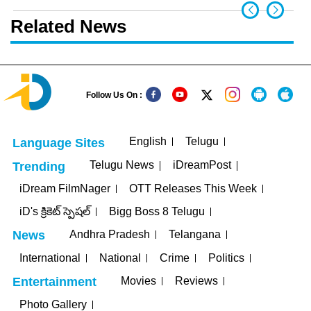
Related News
Follow Us On :
English
Telugu
Language Sites
Telugu News
iDreamPost
Trending
iDream FilmNager
OTT Releases This Week
iD's క్రికెట్ స్పెషల్
Bigg Boss 8 Telugu
Andhra Pradesh
Telangana
News
International
National
Crime
Politics
Movies
Reviews
Entertainment
Photo Gallery