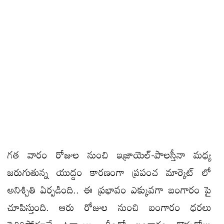
గత వారం రోజుల నుంచి ఇజ్రాయెల్-పాలస్తీనా మధ్య
జరుగుతున్న యుద్దం కారణంగా ప్రపంచ మార్కెట్ లో
అనిశ్చితి ఏర్పడింది.. ఈ ప్రభావం ఎక్కువగా బంగారం పై
చూపిస్తుంది. ఆరు రోజుల నుంచి బంగారం ధరలు