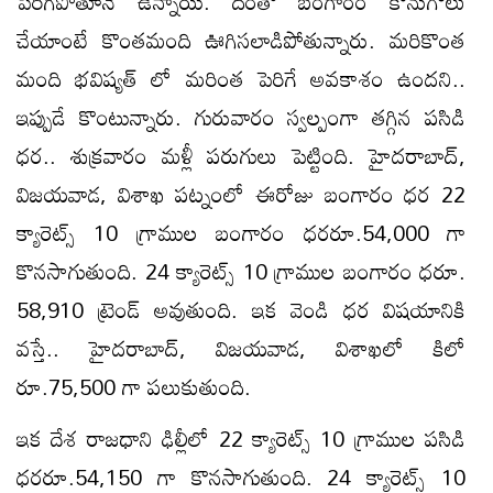
పెరిగిపోతూనే ఉన్నాయి. దీంతో బంగారం కొనుగోలు
చేయాంటే కొంతమంది ఊగిసలాడిపోతున్నారు. మరికొంత
మంది భవిష్యత్ లో మరింత పెరిగే అవకాశం ఉందని..
ఇప్పుడే కొంటున్నారు. గురువారం స్వల్పంగా తగ్గిన పసిడి
ధర.. శుక్రవారం మళ్లీ పరుగులు పెట్టింది. హైదరాబాద్‌,
విజయవాడ, విశాఖ పట్నంలో ఈరోజు బంగారం ధర 22
క్యారెట్స్ 10 గ్రాముల బంగారం ధరరూ.54,000 గా
కొనసాగుతుంది. 24 క్యారెట్స్ 10 గ్రాముల బంగారం ధరూ.
58,910 ట్రెండ్ అవుతుంది. ఇక వెండి ధర విషయానికి
వస్తే.. హైదరాబాద్, విజయవాడ, విశాఖలో కిలో
రూ.75,500 గా పలుకుతుంది.
ఇక దేశ రాజధాని ఢిల్లీలో 22 క్యారెట్స్ 10 గ్రాముల పసిడి
ధరరూ.54,150 గా కొనసాగుతుంది. 24 క్యారెట్స్ 10