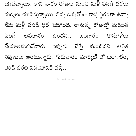
దిగివచ్చాయి. కానీ వారం రోజుల నుంచి మళ్లీ పసిడి ధరలు
చుక్కలు చూపిస్తున్నాయి. నిన్న ఒక్కరోజు కాస్త స్థిరంగా ఉన్నా
నేడు మళ్లీ పసిడి ధర పెరిగింది. రానున్న రోజుల్లో మరింత
పెరిగే అవకాశం ఉందని.. బంగారం కొనుగోలు
చేయాలనుకునేవారు ఇప్పుడు చేస్తే మంచిదని ఆర్థిక
నిపుణులు అంటున్నారు. గురువారం మార్కెట్ లో బంగారం,
వెండి ధరల విషయానికి వస్తే..