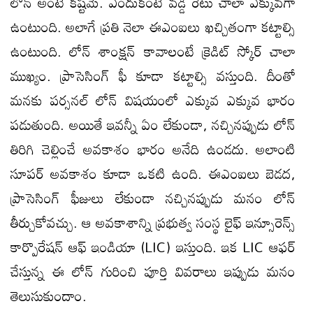
లోన్ అంటే కష్టమే. ఎందుకంటే వడ్డీ రేటు చాలా ఎక్కువగా
ఉంటుంది. అలాగే ప్రతి నెలా ఈఎంఐలు ఖచ్చితంగా కట్టాల్సి
ఉంటుంది. లోన్ శాంక్షన్ కావాలంటే క్రెడిట్ స్కోర్ చాలా
ముఖ్యం. ప్రాసెసింగ్ ఫీ కూడా కట్టాల్సి వస్తుంది. దీంతో
మనకు పర్సనల్ లోన్ విషయంలో ఎక్కువ ఎక్కువ భారం
పడుతుంది. అయితే ఇవన్నీ ఏం లేకుండా, నచ్చినప్పుడు లోన్
తిరిగి చెల్లించే అవకాశం భారం అనేది ఉండదు. అలాంటి
సూపర్ అవకాశం కూడా ఒకటి ఉంది. ఈఎంఐలు బెడద,
ప్రాసెసింగ్ ఫీజులు లేకుండా నచ్చినప్పుడు మనం లోన్
తీర్చుకోవచ్చు. ఆ అవకాశాన్ని ప్రభుత్వ సంస్థ లైఫ్ ఇన్సూరెన్స్
కార్పొరేషన్ ఆఫ్ ఇండియా (LIC) ఇస్తుంది. ఇక LIC ఆఫర్
చేస్తున్న ఈ లోన్ గురించి పూర్తి వివరాలు ఇప్పుడు మనం
తెలుసుకుందాం.