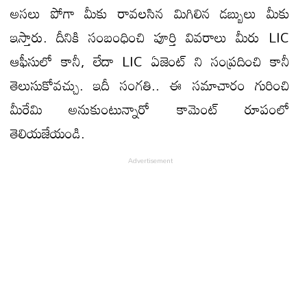
అసలు పోగా మీకు రావలసిన మిగిలిన డబ్బులు మీకు
ఇస్తారు. దీనికి సంబంధించి పూర్తి వివరాలు మీరు LIC
ఆఫీసులో కానీ, లేదా LIC ఏజెంట్ ని సంప్రదించి కానీ
తెలుసుకోవచ్చు. ఇదీ సంగతి.. ఈ సమాచారం గురించి
మీరేమి అనుకుంటున్నారో కామెంట్ రూపంలో
తెలియజేయండి.