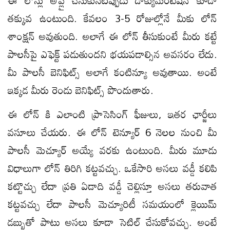
తక్కువ ఉంటుంది. కేవలం 3-5 రోజుల్లోనే మీకు లోన్
శాంక్షన్ అవుతుంది. అలాగే ఈ లోన్ తీసుకుంటే మీరు కట్టే
పాలసీపై ఎఫెక్ట్ పడుతుందని భయపడాల్సిన అవసరం లేదు.
మీ పాలసీ బెనిఫిట్స్ అలాగే కంటిన్యూ అవుతాయి. అంటే
ఇక్కడ మీరు రెండు బెనిఫిట్స్ పొందుతారు.
ఈ లోన్ కి ఎలాంటి ప్రాసెసింగ్ ఫీజులు, ఇతర ఛార్జీలు
వసూలు చేయరు. ఈ లోన్ టెన్యూర్ 6 నెలల నుంచి మీ
పాలసీ మెచ్యూర్ అయ్యే వరకు ఉంటుంది. మీరు మూడు
విధాలుగా లోన్ తిరిగి కట్టవచ్చు. ఒకేసారి అసలు వడ్డీ కలిపి
కట్టొచ్చు లేదా ప్రతి ఏడాది వడ్డీ చెల్లిస్తూ అసలు తరువాత
కట్టవచ్చు లేదా పాలసీ మెచ్యూరిటీ సమయంలో క్లెయిమ్
డబ్బుతో పాటు అసలు కూడా సెటిల్ చేసుకోవచ్చు. అంటే