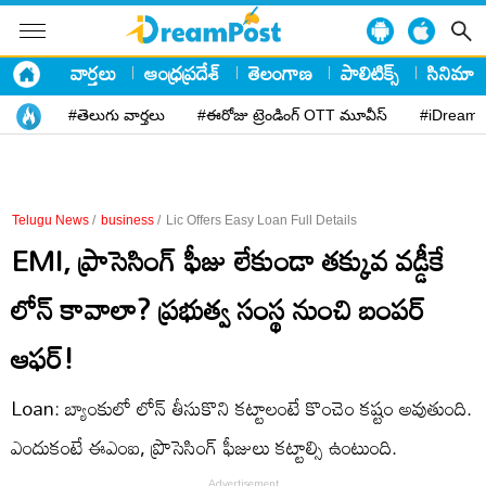
వార్తలు
ఆంధ్రప్రదేశ్
తెలంగాణ
పాలిటిక్స్
సినిమా
#తెలుగు వార్తలు
#ఈరోజు ట్రెండింగ్ OTT మూవీస్
#iDreamP
Telugu News
/
business
/
Lic Offers Easy Loan Full Details
EMI, ప్రాసెసింగ్ ఫీజు లేకుండా తక్కువ వడ్డీకే
లోన్ కావాలా? ప్రభుత్వ సంస్థ నుంచి బంపర్
ఆఫర్!
Loan: బ్యాంకులో లోన్ తీసుకొని కట్టాలంటే కొంచెం కష్టం అవుతుంది.
ఎందుకంటే ఈ‌ఎం‌ఐ, ప్రొసెసింగ్ ఫీజులు కట్టాల్సి ఉంటుంది.