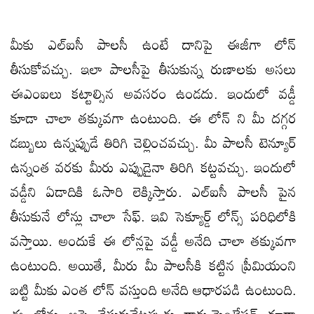
మీకు ఎల్ఐసీ పాలసీ ఉంటే దానిపై ఈజీగా లోన్
తీసుకోవచ్చు. ఇలా పాలసీపై తీసుకున్న రుణాలకు అసలు
ఈఎంఐలు కట్టాల్సిన అవసరం ఉండదు. ఇందులో వడ్డీ
కూడా చాలా తక్కువగా ఉంటుంది. ఈ లోన్ ని మీ దగ్గర
డబ్బులు ఉన్నప్పుడే తిరిగి చెల్లించవచ్చు. మీ పాలసీ టెన్యూర్
ఉన్నంత వరకు మీరు ఎప్పుడైనా తిరిగి కట్టవచ్చు. ఇందులో
వడ్డీని ఏడాదికి ఓసారి లెక్కిస్తారు. ఎల్ఐసీ పాలసీ పైన
తీసుకునే లోన్లు చాలా సేఫ్. ఇవి సెక్యూర్డ్ లోన్స్ పరిధిలోకి
వస్తాయి. అందుకే ఈ లోన్లపై వడ్డీ అనేది చాలా తక్కువగా
ఉంటుంది. అయితే, మీరు మీ పాలసీకి కట్టిన ప్రీమియంని
బట్టి మీకు ఎంత లోన్ వస్తుంది అనేది ఆధారపడి ఉంటుంది.
ఈ లోన్లు అప్లై చేసుకునేటప్పుడు డాక్యుమెంటేషన్ కూడా