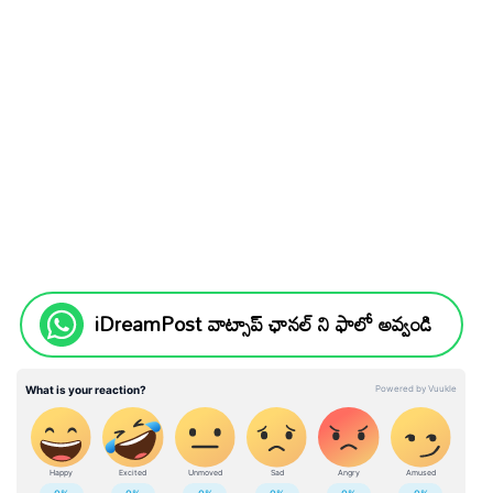
iDreamPost వాట్సాప్ ఛానల్ ని ఫాలో అవ్వండి