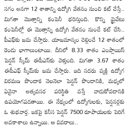
సగం అనగా 12 శాతాన్ని ఉద్యోగి వేతనం నుంచి కట్‌ చేస్తే..
మిగతా మొత్తాన్ని కంపెనీ భరిస్తుంది. కొన్ని ప్రైవేటు
కంపెనీల్లో ఈ మొత్తాన్ని ఉద్యోగి వేతనం నుంచే కట్‌ చేసి..
పీఎఫ్‌కు జమ చేస్తారు. యాజమాన్యం చెల్లించే 12 శాతంలో
రెండు భాగాలుంటాయి. దీనిలో 8.33 శాతం ఎంప్లాయిస్‌
పెన్షన్‌ స్కీమ్‌ ఈపీఎస్‌కు వెళ్తుంది. మిగతా 3.67 శాతం
ఈపీఎఫ్‌ స్కీమ్‌కు జమ చేస్తారు. ఇది సదరు వ్యక్తి ఉద్యోగ
విరమణ పొందాక నెలనెలా పెన్షన్‌ పొండానికి, మధ్యలో
ఏవైనా అత్యవసర పరిస్థితి వస్తే వాడుకోవడానికి
ఉపయోగపడతాయి. ఈ నేథ్యంలో ఉద్యోగులకు, పెన్షనర్లకు
ఓ శుభవార్త. ఇకపై కనీస పెన్షన్‌ 7500 రూపాయలకు పెరిగే
అవకాశాలు ఉన్నాయి. ఆ వివరాలు..