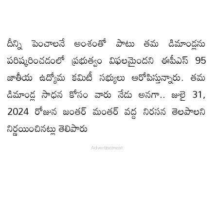
దీన్ని పెంచాలనే అంశంతో పాటు తమ డిమాండ్లను
పరిష్కరించడంలో ప్రభుత్వం విఫలమైందని ఈపీఎస్ 95
జాతీయ ఉద్యోమ కమిటీ సభ్యులు ఆరోపిస్తున్నారు. తమ
డిమాండ్ల సాధన కోసం వారు నేడు అనగా.. జులై 31,
2024 రోజున జంతర్ మంతర్ వద్ద నిరసన తెలపాలని
నిర్ణయించినట్లు తెలిపారు