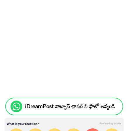
iDreamPost వాట్సాప్ ఛానల్ ని ఫాలో అవ్వండి