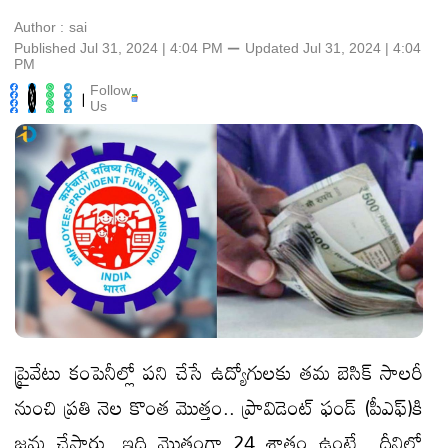
Author :
sai
Published Jul 31, 2024 | 4:04 PM
⚊
Updated
Jul 31, 2024 | 4:04
PM
Follow
|
Us
ప్రైవేటు కంపెనీల్లో పని చేసే ఉద్యోగులకు తమ బెసిక్‌ సాలరీ
నుంచి ప్రతి నెల కొంత మొత్తం.. ప్రావిడెంట్‌ ఫండ్‌ (పీఎఫ్‌)కి
జమ చేస్తారు. ఇది మొత్తంగా 24 శాతం ఉంటే.. దీనిలో