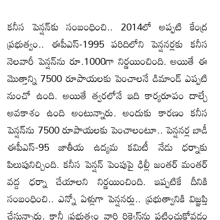
కనీస పెన్షన్‌కు సంబంధించి.. 2014లో అప్పటి కేంద్ర
ప్రభుత్వం.. ఈపీఎస్‌-1995 పరిదిలోని పెన్షనర్లకు కనీస
నెలవారీ పెన్షన్‌ను రూ.1000గా నిర్ణయించింది. అయితే ఈ
మొత్తాన్ని 7500 రూపాయలకు పెంచాలనే డిమాండ్‌ ఎప్పటి
నుంచో ఉంది. అయితే త్వరలోనే ఇది కార్యరూపం దాల్చే
అవకాశం ఉంది అంటున్నారు. అందుకు కారణం కనీస
పెన్షన్‌ను 7500 రూపాయలకు పెంచాలంటూ.. పెన్షనర్ల బాడీ
ఈపీఎస్‌-95 జాతీయ ఉద్యమ కమిటీ నేడు ధర్నాకు
పిలుపునిచ్చింది. కనీస పెన్షన్‌ పెంపుపై ఢిల్లీ జంతర్‌ మంతర్‌
వద్ద ధర్నా చేయాలని నిర్ణయించింది. ఇప్పటికే దీనికి
సంబంధించి.. ఎన్నో ఏళ్లుగా పెన్షనర్లు.. ప్రభుత్వానికి విజ్ఞప్తి
చేస్తున్నారు. కానీ ప్రభుత్వం వారి రిక్వెస్ట్‌ను పట్టించుకోవడం