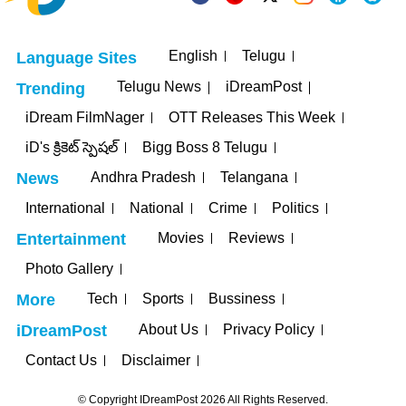
English
Telugu
Language Sites
Telugu News
iDreamPost
Trending
iDream FilmNager
OTT Releases This Week
iD's క్రికెట్ స్పెషల్
Bigg Boss 8 Telugu
Andhra Pradesh
Telangana
News
International
National
Crime
Politics
Movies
Reviews
Entertainment
Photo Gallery
Tech
Sports
Bussiness
More
About Us
Privacy Policy
iDreamPost
Contact Us
Disclaimer
© Copyright IDreamPost 2026 All Rights Reserved.