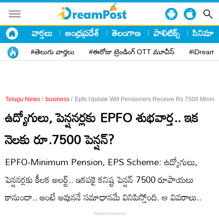
వార్తలు
ఆంధ్రప్రదేశ్
తెలంగాణ
పాలిటిక్స్
సినిమా
#తెలుగు వార్తలు
#ఈరోజు ట్రెండింగ్ OTT మూవీస్
#iDreamP
Telugu News
/
business
/
Epfo Update Will Pensioners Receive Rs 7500 Mini
ఉద్యోగులు, పెన్షనర్లకు EPFO శుభవార్త.. ఇక
నెలకు రూ.7500 పెన్షన్‌?
EPFO-Minimum Pension, EPS Scheme: ఉద్యోగులు,
పెన్షనర్లకు కీలక అలర్ట్‌.. ఇకపకై కనిష్ట పెన్షన్‌ 7500 రూపాయలు
కానుందా.. అంటే అవుననే సమాధానమే వినిపిస్తోంది. ఆ వివరాలు..