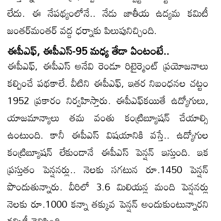
లేదు. ఈ నేపథ్యంలోనే.. నేడు జాతీయ ఉద్యమ కమిటీ
జంతర్‌మంతర్‌ వద్ద ధర్నాకు పిలుపునిచ్చింది.
ఈపీఎఫ్, ఈపీఎస్-95 మధ్య తేడా ఏంటంటే..
ఈపీఎఫ్, ఈపీఎస్ అనేవి రెండూ రిటైర్మెంట్ ప్రయోజనాలు
కల్పించే పథకాలే. వీటిని ఈపీఎఫ్, ఇతర నిబంధనల చట్టం
1952 ప్రకారం నిర్వహిస్తారు. ఈపీఎఫ్‌కయితే ఉద్యోగులు,
యాజమాన్యాలు తమ వంతు కంట్రిబ్యూషన్ చేయాల్సి
ఉంటుంది. కానీ ఈపీఎస్‌ విషయానికి వస్తే.. ఉద్యోగుల
కంట్రిబ్యూషన్ లేకుండానే ఈపీఎస్ పెన్షన్ ఇస్తుంది. ఇక
ప్రస్తుతం పెన్షనర్లు.. నెలకు సగటున రూ.1450 పెన్షన్‌
పొందుతున్నారు. వీరిలో 3.6 మిలియన్ల మంది పెన్షనర్లు
నెలకు రూ.1000 కన్నా తక్కువ పెన్షన్‌ అందుకుంటున్నారని
కమిటీ తెలిపింది.