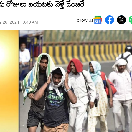
మూడు రోజులు బయటకు వెళ్తే డేంజరే
Follow Us
r 26, 2024 | 9:40 AM