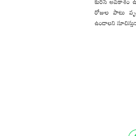
కురిసే అవకాశం ఉ
రోజుల పాటు వృద్ద
ఉండాలని సూచిస్తున