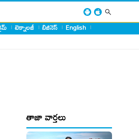
్రైమ్
టెక్నాలజీ
బిజినెస్
English
తాజా వార్తలు