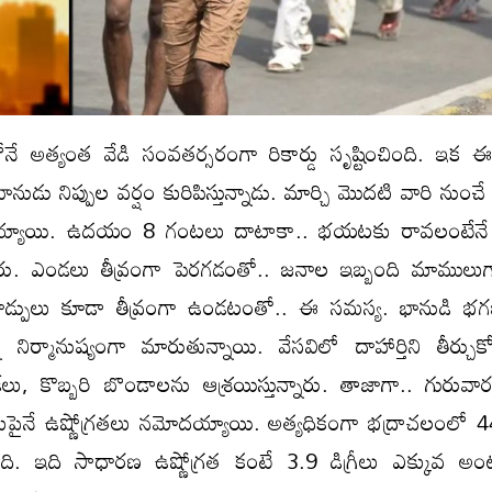
నే అత్యంత వేడి సంవతర్సరంగా రికార్డు సృష్టించింది. ఇక 
ానుడు నిప్పుల వర్షం కురిపిస్తున్నాడు. మార్చి మొదటి వారి నుంచ
యాయి. ఉదయం 8 గంటలు దాటాకా.. భయటకు రావలంటేనే
ు. ఎండలు తీవ్రంగా పెరగడంతో.. జనాల ఇబ్బంది మాములుగ
గాడ్పులు కూడా తీవ్రంగా ఉండటంతో.. ఈ సమస్య. భానుడి 
నీ నిర్మానుష్యంగా మారుతున్నాయి. వేసవిలో దాహార్తిని తీర్చుక
ంక్‌లు, కొబ్బరి బొండాలను ఆశ్రయిస్తున్నారు. తాజాగా.. గురువా
్రీలకుపైనే ఉష్ణోగ్రతలు నమోదయ్యాయి. అత్యధికంగా భద్రాచలంలో 44
ంది. ఇది సాధారణ ఉష్ణోగ్రత కంటే 3.9 డిగ్రీలు ఎక్కువ అంట