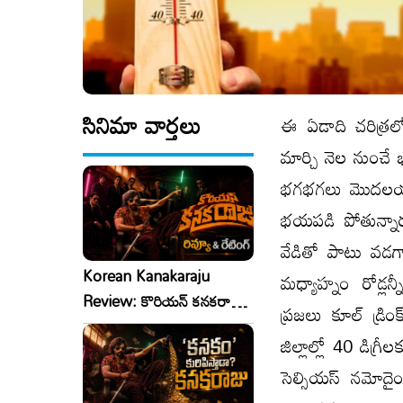
సినిమా వార్తలు
ఈ ఏడాది చరిత్రలో
మార్చి నెల నుంచే భ
భగభగలు మొదలయ్
భయపడి పోతున్నార
వేడితో పాటు వడ
Korean Kanakaraju
మధ్యాహ్నం రోడ్లన్
Review: కొరియన్ కనకరాజు
ప్రజలు కూల్‌ డ్రి
రివ్యూ & రేటింగ్!
జిల్లాల్లో 40 డిగ
సెల్సియస్‌ నమోదై