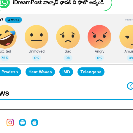
iDreamPost వాట్సాప్ ఛానల్ ని ఫాలో అవ్వండి
 Pradesh
Heat Waves
IMD
Telangana
ews