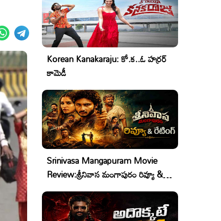
Korean Kanakaraju: కో.క..ఓ హర్రర్
కామెడీ
Srinivasa Mangapuram Movie
Review:శ్రీనివాస మంగాపురం రివ్యూ &
రేటింగ్