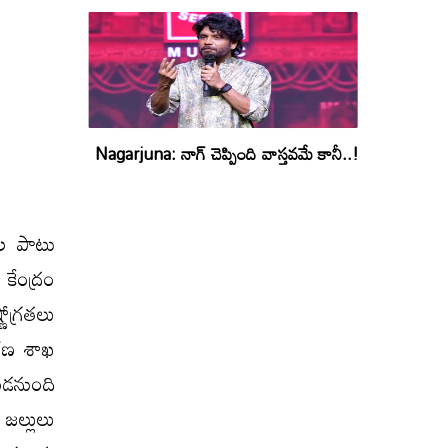
Nagarjuna: నాగ్ చెప్పింది వాస్తవమే కానీ..!
ుల పాటు
కేంద్రం
ోగ్రతలు
వరణ శాఖ
ండనుంది
 జల్లులు