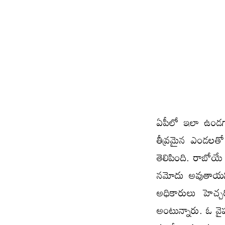
ఏపీలో ఇలా ఉండగా
తీవ్రమైన ఎండలతో
తెలిపింది. రాబోయ
నమోదు అవుతాయని,
అధికారులు హెచ్చ
అంటున్నారు. ఓ వైపు