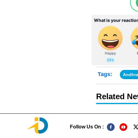
Tags:
Andhra
Related N
Follow Us On :