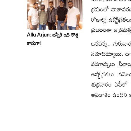
క్రమంలో వాతావరణ 
రోజుల్లో ఉష్ణోగ
ప్రజలంతా అప్రమత్
Allu Arjun: బన్నీకి ఇది కొత్త
ఒకపక్క.. గురువారం
కాదుగా!
నమోదయ్యాయి. దాద
వడగాడ్పులు వీచా
ఉష్ణోగ్రతలు న
శుక్రవారం ఏపీలో 
అవకాశం ఉందని అధి