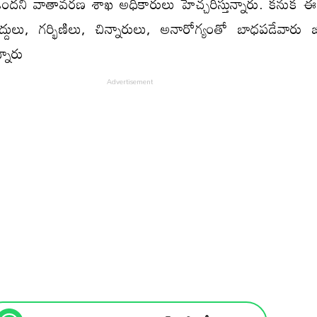
ందని వాతావరణ శాఖ అధికారులు హెచ్చరిస్తున్నారు. కనుక
ులు, గర్భిణిలు, చిన్నారులు, అనారోగ్యంతో బాధపడేవారు జాగ
్నారు