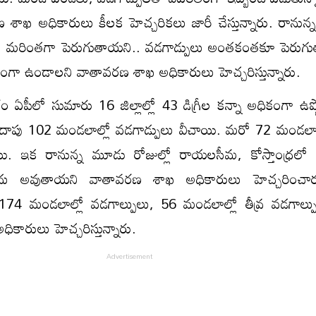
శాఖ అధికారులు కీలక హెచ్చరికలు జారీ చేస్తున్నారు. రానున
్రతలు మరింతగా పెరుగుతాయని.. వడగాడ్పులు అంతకంతకూ పెరుగ
తంగా ఉండాలని వాతావరణ శాఖ అధికారులు హెచ్చరిస్తున్నారు.
 ఏపీలో సుమారు 16 జిల్లాల్లో 43 డిగ్రీల కన్నా అధికంగా ఉష్ణ
ాపు 102 మండలాల్లో వడగాడ్పులు వీచాయి. మరో 72 మండలాల్ల
యి. ఇక రానున్న మూడు రోజుల్లో రాయలసీమ, కోస్తాంధ్రలో 
మోదు అవుతాయని వాతావరణ శాఖ అధికారులు హెచ్చరించా
174 మండలాల్లో వడగాల్పులు, 56 మండలాల్లో తీవ్ర వడగాల్పు
కారులు హెచ్చరిస్తున్నారు.