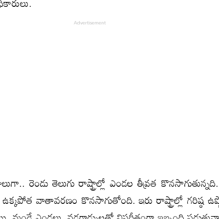
ికారులు.
లుగా.. రెండు తెలుగు రాష్ట్రాల్లో ఎండల తీవ్రత కొనసాగుతున్నద
ా ఉక్కపోత వాతావరణం కొనసాగుతోంది. ఇరు రాష్ట్రాల్లో గరిష్ఠ ఉష్
శాయి. మండే ఎండలు, వడగాడ్పులతో విపరీతంగా ఇబ్బంది పడుతున్