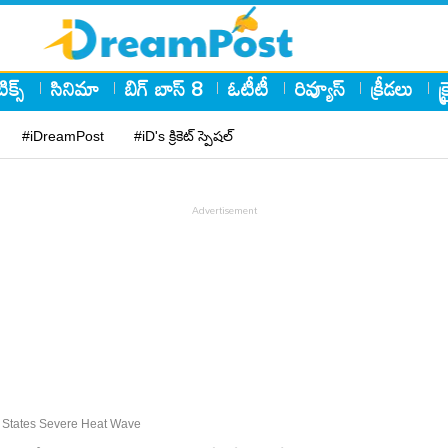
ిక్స్
సినిమా
బిగ్ బాస్ 8
ఓటీటీ
రివ్యూస్
క్రీడలు
క
#iDreamPost
#iD's క్రికెట్ స్పెషల్
u States Severe Heat Wave