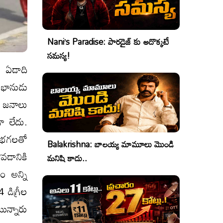
Nani’s Paradise: పారడైజ్ కు అదొక్కటే
సమస్య!
ఈ ఏడాది
ే భానుడు
 జనాలు
ా లేదు.
భగభగలతో
Balakrishna: బాలయ్య మామూలు మొండి
ోవడానికి
మనిషి కాదు..
రం అన్ని
 డిగ్రీల
ున్నారు