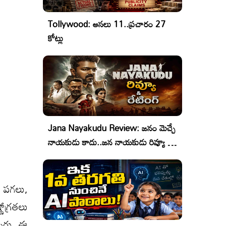
Tollywood: అసలు 11..ప్రచారం 27
కోట్లు
Jana Nayakudu Review: జనం మెచ్చే
నాయకుడు కాదు..జన నాయకుడు రివ్యూ &
రేటింగ్!
ి. పగలు,
ణోగ్రతలు
నారు. ఈ