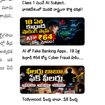
Class 1 నుంచే AI Subject..
్న మూడు
భారతదేశంలో మొదటి రాష్ట్రంగా కొత్త చరిత్ర!
ుతాయని,
ోగ్రతలు
ో తీవ్ర
అత్యధిక
AI తో Fake Banking Apps.. 18 ఏళ్ల
కుర్రాడి ₹64 కోట్ల Cyber Fraud షాకింగ్
రు. ఇక
ఆపరేషన్!
లు వీచే
Tollywood: ఫీలర్లు బాబూ..ఫేక్ ఫీలర్లు