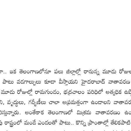
.. ఇక తెలంగాణలోనూ పలు జిల్లాల్లో రానున్న మూడు రోజ
 పాటు వడగాల్పులు కూడా వీస్తాయని హైదరాబాద్‌ వాతావరణ 
ే మూడు రోజుల్లో రామగుండం, భద్రచాలం పరిధిలో అత్యధిక ఉష్ణ
 వృద్ధులు, గర్భీణీలు చాలా అప్రమత్తంగా ఉండాలని వాతా
రిస్తున్నారు. అంతేకాక తెలంగాణలో మిశ్రమ వాతావరణం ఉ
 రాష్ట్రంలో మండే ఎండలతో పాటు.. కొన్ని ప్రాంతాల్లో తేలికపాటి