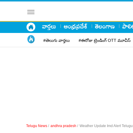
వార్తలు
ఆంధ్రప్రదేశ్
తెలంగాణ
పాలిట
#తెలుగు వార్తలు
#ఈరోజు ట్రెండింగ్ OTT మూవీస్
Telugu News
/
andhra pradesh
/
Weather Update Imd Alert Telug