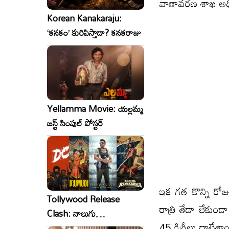
వాతావరణ శాఖ అధ
Korean Kanakaraju:
‘కనకం’ కురిపిస్తాడా? కనకరాజు
Yellamma Movie: యల్లమ్మ
జస్ట్ సింపుల్ పోస్టర్
ఇక గత కొన్ని రోజు
Tollywood Release
రాత్రి తేడా లేకుండ
Clash: నాలుగు
45 డిగ్రీలు దాటే
సినిమాలు..ఒకేసారి..ఎందుకో?