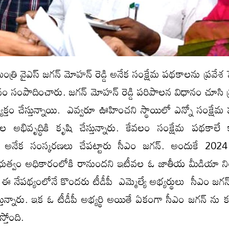
మంత్రి వైఎస్ జగన్ మోహన్ రెడ్డి అనేక సంక్షేమ పథకాలను ప్రవేశ పె
స్థానం సంపాదించారు. జగన్ మోహన్ రెడ్డి పరిపాలన విధానం చూసి ప్
 వ్యక్తం చేస్తున్నాయి. ఎవ్వరూ ఊహించని స్థాయిలో ఎన్నో సంక్ష
్రజల అభివృద్ధికి కృషి చేస్తున్నారు. కేవలం సంక్షేమ పథకాలే 
 కోసం అనేక సంస్కరణలు చేపట్టారు సీఎం జగన్. అందుకే 2024 ఎ
్రభుత్వం అధికారంలోకి రానుందని ఇటీవల ఓ జాతీయ మీడియా ని
ి. ఈ నేపథ్యంలోనే కొందరు టీడీపీ ఎమ్మెల్యే అభ్యర్థులు సీఎం జగన
న్నారు. ఇక ఓ టీడీపీ అభ్యర్థి అయితే ఏకంగా సీఎం జగన్ ను కలి
స్తోంది.