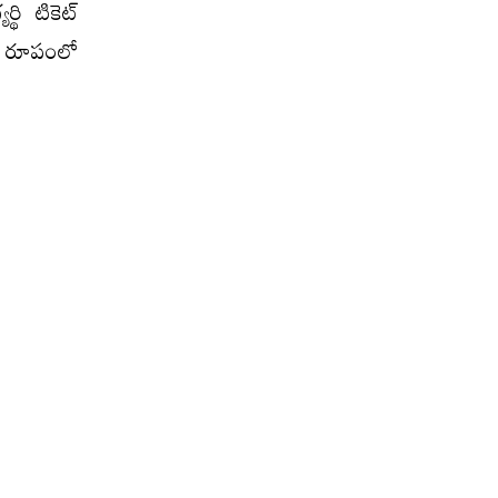
థి టికెట్
స్ రూపంలో