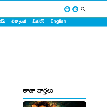
్రైమ్
టెక్నాలజీ
బిజినెస్
English
తాజా వార్తలు