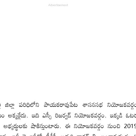
లి జిల్లా పరిధిలోని పాయకరావుపేట శాసనసభ నియోజకవర్గం
యం అక్కర్లేదు. ఇది ఎస్సీ రిజర్వడ్ నియోజకవర్గం. ఇక్కడి ఓట
స్తూ అభ్యర్థులకు షాకిస్తుంటారు. ఈ నియోజకవర్గం నుంచి 2019