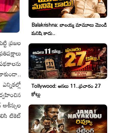
Balakrishna: బాలయ్య మామూలు మొండి
మనిషి కాదు..
ట్టి ప్రజల
రతిపక్షాలు
ేమ పథకాలను
కాకుండా..
న్నికల్లో
Tollywood: అసలు 11..ప్రచారం 27
ర్వహించిన
కోట్లు
్ ఆశీస్సుల
సి టికెట్