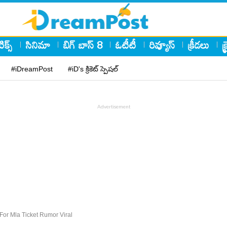
ిక్స్
సినిమా
బిగ్ బాస్ 8
ఓటీటీ
రివ్యూస్
క్రీడలు
క
#iDreamPost
#iD's క్రికెట్ స్పెషల్
or Mla Ticket Rumor Viral