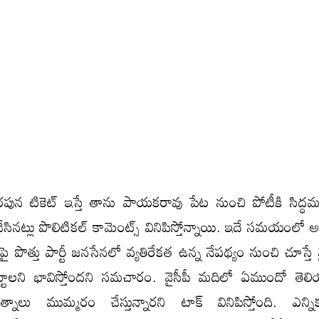
రపున టికెట్ ఇస్తే తాను పాయకరావు పేట నుంచి పోటీకి సిద
ి చేసినట్లు పొలిటికల్ కామెంట్స్ వినిపిస్తోన్నాయి. ఇదే సమయంలో అ
్వంపై పొత్తు పార్టీ జనసేనలో వ్యతిరేకత ఉన్న నేపథ్యం నుంచి చూస్తే వ
పెట్టాలని భావిస్తోందని సమచారం. వైసీపీ మదిలో ఏముందో తెల
నాలు ముమ్మరం చేస్తున్నారని టాక్ వినిపిస్తోంది. ఎన్