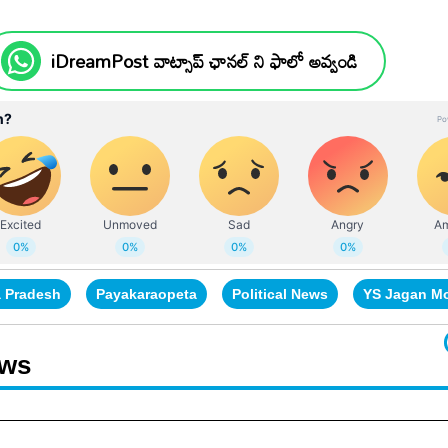
iDreamPost వాట్సాప్ ఛానల్ ని ఫాలో అవ్వండి
 Pradesh
Payakaraopeta
Political News
YS Jagan M
ews