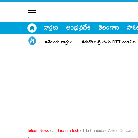
వార్తలు
ఆంధ్రప్రదేశ్
తెలంగాణ
పాలిట
#తెలుగు వార్తలు
#ఈరోజు ట్రెండింగ్ OTT మూవీస్
Telugu News
/
andhra pradesh
/
Tdp Candidate Asked Cm Jagan F