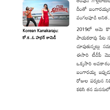
తరపున గొల్లబాబురా
దీంతో బంగారయ్యను 
వంగలపూడి అనిత.. 
2019లో ఆమె కొవ
Korean Kanakaraju:
పాయకరావు పేట నుంచ
కో.క..ఓ హర్రర్ కామెడీ
చూపుతున్నట్లు 
ఈసారి టీడీపీ మొ
ఒక్కసారి అవకాశం
బంగారయ్య ఇప్పుడు 
రోజుల పర్యటన నిమి
కలిసి తన మనసులో మ