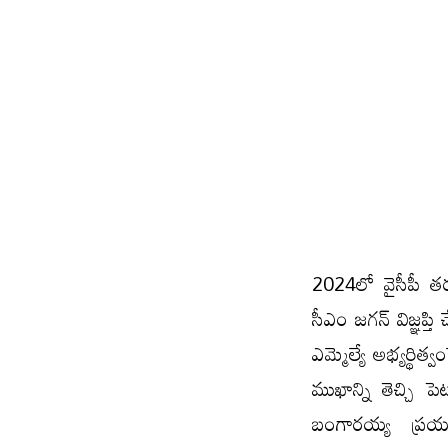
2024లో వైసీపీ త
సీఎం జగన్ విజ్ఞప్త
ఎమ్మెల్యే అభ్యర్థిత
ముఖాన్ని తెచ్చి 
బంగారయ్య ప్రయత్