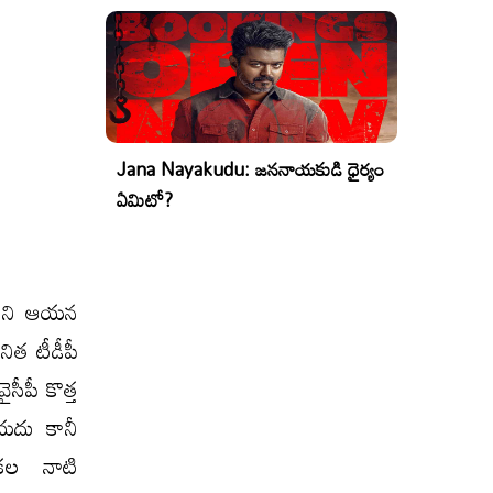
Jana Nayakudu: జననాయకుడి ధైర్యం
ఏమిటో?
్ధమని ఆయన
నిత టీడీపీ
ైసీపీ కొత్త
ియదు కానీ
నికల నాటి