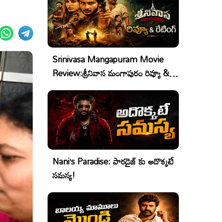
Srinivasa Mangapuram Movie
Review:శ్రీనివాస మంగాపురం రివ్యూ &
రేటింగ్
Nani’s Paradise: పారడైజ్ కు అదొక్కటే
సమస్య!