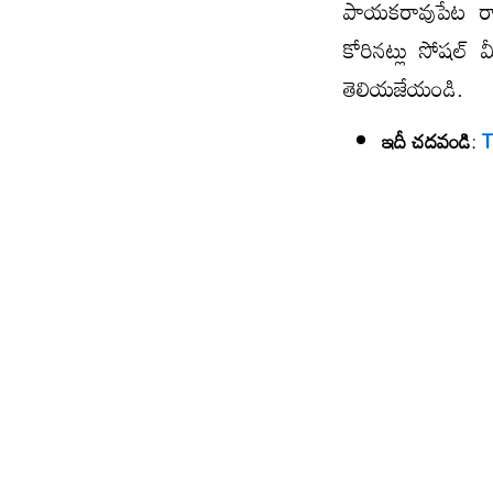
పాయకరావుపేట రాజక
కోరినట్లు సోషల్ 
తెలియజేయండి.
ఇదీ చదవండి
:
T