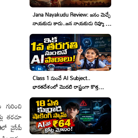
Jana Nayakudu Review: జనం మెచ్చే
నాయకుడు కాదు..జన నాయకుడు రివ్యూ &
రేటింగ్!
Class 1 నుంచే AI Subject..
భారతదేశంలో మొదటి రాష్ట్రంగా కొత్త
చరిత్ర!
 గురించి
ర్లు తరచూ
లో వైసీపీ