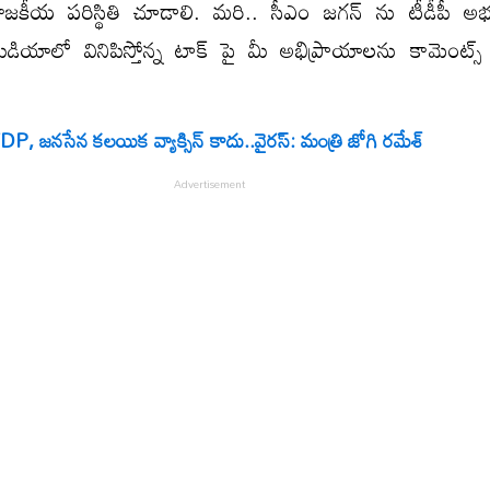
ీయ పరిస్థితి చూడాలి. మరి.. సీఎం జగన్ ను టీడీపీ అభ్యర్
మీడియాలో వినిపిస్తోన్న టాక్ పై మీ అభిప్రాయాలను కామెంట్
DP, జనసేన కలయిక వ్యాక్సిన్ కాదు..వైరస్: మంత్రి జోగి రమేశ్