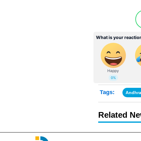
Tags:
Andhra
Related N