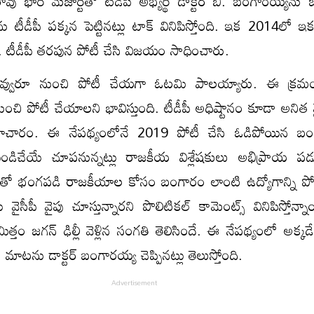
వు భారీ మెజార్టీతో టీడీపీ అభ్యర్థి డాక్టర్ బి. బంగారయ్యను
టీడీపీ పక్కన పెట్టినట్లు టాక్ వినిపిస్తోంది. ఇక 2014లో ఇక
టీడీపీ తరపున పోటీ చేసి విజయం సాధించారు.
్వురూ నుంచి పోటీ చేయగా ఓటమి పాలయ్యారు. ఈ క్రమంల
ి పోటీ చేయాలని భావిస్తుంది. టీడీపీ అధిష్టానం కూడా అనిత వై
సమాచారం. ఈ నేపథ్యంలోనే 2019 పోటీ చేసి ఓడిపోయిన బం
ండిచేయే చూపనున్నట్లు రాజకీయ విశ్లేషకులు అభిప్రాయ పడు
తో భంగపడి రాజకీయాల కోసం బంగారం లాంటి ఉద్యోగాన్ని పోగొ
వైసీపీ వైపు చూస్తున్నారని పొలిటికల్ కామెంట్స్ వినిపిస్తోన్న
త్తం జగన్ ఢిల్లీ వెళ్లిన సంగతి తెలిసిందే. ఈ నేపథ్యంలో అక్క
ాటను డాక్టర్ బంగారయ్య చెప్పినట్లు తెలుస్తోంది.