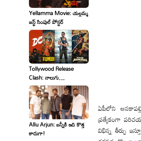
Yellamma Movie: యల్లమ్మ
జస్ట్ సింపుల్ పోస్టర్
Tollywood Release
Clash: నాలుగు
సినిమాలు..ఒకేసారి..ఎందుకో?
ఏపీలోని అనకాపల్
ప్రత్యేకంగా పరిచ
Allu Arjun: బన్నీకి ఇది కొత్త
విభిన్న తీర్పు ఇ
కాదుగా!