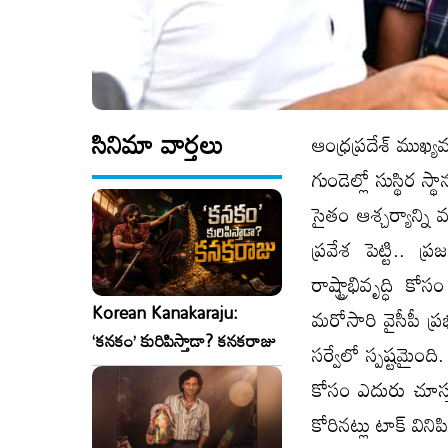
సినిమా వార్తలు
ఆంధ్రప్రదేశ్ ముఖ్య
గుండెల్లో సుస్థిర 
సైతం ఆశ్చర్యాన్ని
ప్రవేశ పెట్టి.. ప
రాష్ట్రాభివృద్ధి
Korean Kanakaraju:
మరోసారి వైసీపీ ప
‘కనకం’ కురిపిస్తాడా? కనకరాజు
సర్వేలో స్పష్టమైంద
కోసం ఎదురు చూస్తు
కోరినట్లు టాక్ వినిపి