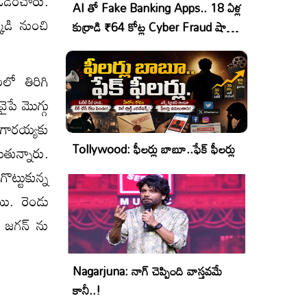
 ఓడించారు.
AI తో Fake Banking Apps.. 18 ఏళ్ల
్కడి నుంచి
కుర్రాడి ₹64 కోట్ల Cyber Fraud షాకింగ్
ఆపరేషన్!
ో తిరిగి
పే మొగ్గు
గారయ్యకు
Tollywood: ఫీలర్లు బాబూ..ఫేక్ ఫీలర్లు
తున్నారు.
ట్టుకున్న
ాయి. రెండు
డే జగన్ ను
Nagarjuna: నాగ్ చెప్పింది వాస్తవమే
కానీ..!