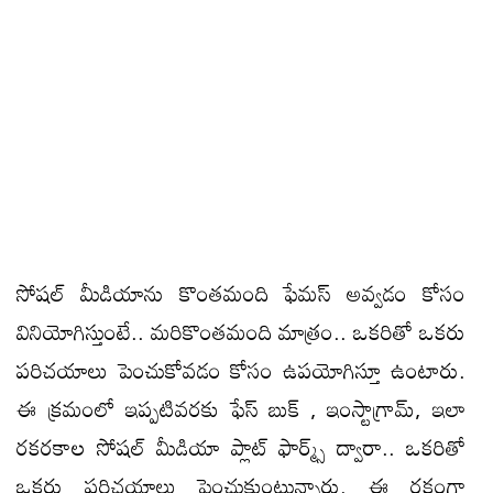
సోషల్ మీడియాను కొంతమంది ఫేమస్ అవ్వడం కోసం
వినియోగిస్తుంటే.. మరికొంతమంది మాత్రం.. ఒకరితో ఒకరు
పరిచయాలు పెంచుకోవడం కోసం ఉపయోగిస్తూ ఉంటారు.
ఈ క్రమంలో ఇప్పటివరకు ఫేస్ బుక్ , ఇంస్టాగ్రామ్, ఇలా
రకరకాల సోషల్ మీడియా ప్లాట్ ఫార్మ్స్ ద్వారా.. ఒకరితో
ఒకరు పరిచయాలు పెంచుకుంటున్నారు. ఈ రకంగా