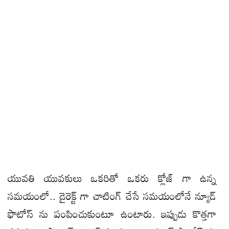
యువతి యువకులు ఒకరితో ఒకరు క్లోజ్ గా ఉన్న
సమయంలో.. డైరెక్ట్ గా చాటింగ్ చేసే సమయంలోనే న్యూడ్
ఫొటోస్ ను పంపించుకుంటూ ఉంటారు. ఇప్పుడు కొత్తగా