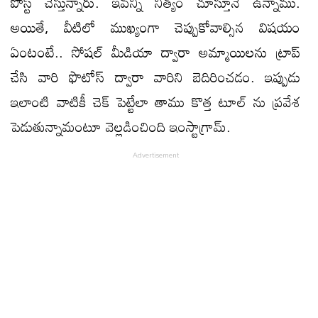
పోస్ట్ చేస్తున్నారు. ఇవన్నీ నిత్యం చూస్తూనే ఉన్నాము.
అయితే, వీటిలో ముఖ్యంగా చెప్పుకోవాల్సిన విషయం
ఏంటంటే.. సోషల్ మీడియా ద్వారా అమ్మాయిలను ట్రాప్
చేసి వారి ఫొటోస్ ద్వారా వారిని బెదిరించడం. ఇప్పుడు
ఇలాంటి వాటికీ చెక్ పెట్టేలా తాము కొత్త టూల్ ను ప్రవేశ
పెడుతున్నామంటూ వెల్లడించింది ఇంస్టాగ్రామ్.