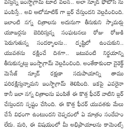
వస్తున్న ఇంస్టాగ్రామ్ టూల్ వలన.. అలా న్యూడ్ ఫొటోస్ ను
పంపిస్తే.. అవి ఆటోమాటిక్ గా బ్లర్ చేస్తుందని వెల్లడించింది.
ఇలాంటి నగ్న చిత్రాలను అదునుగా తీసుకుని స్కామర్లు
యూజర్లను బెదిరిస్తున్న సంఘటనలు రోజు రోజుకి
పెరుగుతున్న సందర్భాలను.. దృష్టిలో ఉంచుకుని..
యువతను రక్షించే దిశగా.. ఇటువంటి నిర్ణయాన్ని
తీసుకున్నట్లు ఇంస్టాగ్రామ్ వెల్లడించింది. అంతేకాకుండా డైరెక్ట్
మెసేజ్ న్యూడ్ రక్షణా సదుపాయాన్ని తాము
పరిరక్షిస్తున్నామని ఇంస్టాగ్రామ్ తెలిపింది. ఇకపై ఎవరైనా
కానీ ఇలా నగ్న చిత్రాలను పంపితే ఈ కొత్త ఫీచర్ వాటిని బ్లర్
చేస్తుందని స్పష్టం చేసింది. ఈ కొత్త ఫీచర్ యువతకు మేలు
చేసే విధంగా ఉంటుందని చెప్పడంలో ఏ మాత్రం సందేహం
లేదు. మరి, ఈ విషయంలో మీ అభిప్రాయాలను కామెంట్స్