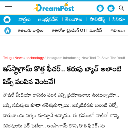
వార్తలు
ఆంధ్రప్రదేశ్
తెలంగాణ
పాలిటిక్స్
సినిమా
#తెలుగు వార్తలు
#ఈరోజు ట్రెండింగ్ OTT మూవీస్
#iDreamP
Telugu News
/
technology
/
Instagram Introducing New Tool To Save The Youth
ఇన్‌స్టాగ్రామ్‌ కొత్త ఫీచర్.. కరువు బ్యాచ్ అలాంటి
పిక్స్ పంపిన వెంటనే!
సోషల్ మీడియా రావడం వలన ఎన్ని ప్రయోజనాలు ఉంటున్నాయో..
అన్ని సమస్యలు కూడా తలెత్తుతున్నాయి. ఇప్పటివరకు అలంటి ఎన్నో
దారుణాలను నిత్యం చూస్తూనే ఉన్నాము. ఈ క్రమంలో వాటిలో కొన్ని
సమస్యలకు చెక్ పెట్టేలా.. ఇంస్టాగ్రామ్ కొన్ని కొత్త ఫీచర్స్ ను