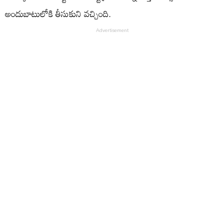
అందుబాటులోకి తీసుకుని వచ్చింది.