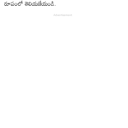
రూపంలో తెలియజేయండి.