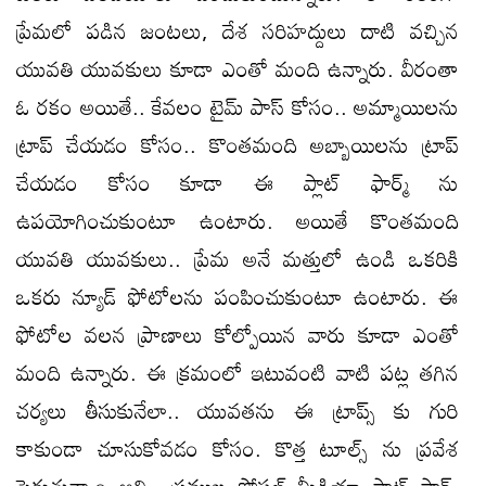
ప్రేమలో పడిన జంటలు, దేశ సరిహద్దులు దాటి వచ్చిన
యువతి యువకులు కూడా ఎంతో మంది ఉన్నారు. వీరంతా
ఓ రకం అయితే.. కేవలం టైమ్ పాస్ కోసం.. అమ్మాయిలను
ట్రాప్ చేయడం కోసం.. కొంతమంది అబ్బాయిలను ట్రాప్
చేయడం కోసం కూడా ఈ ప్లాట్ ఫార్మ్ ను
ఉపయోగించుకుంటూ ఉంటారు. అయితే కొంతమంది
యువతి యువకులు.. ప్రేమ అనే మత్తులో ఉండి ఒకరికి
ఒకరు న్యూడ్ ఫోటోలను పంపించుకుంటూ ఉంటారు. ఈ
ఫోటోల వలన ప్రాణాలు కోల్పోయిన వారు కూడా ఎంతో
మంది ఉన్నారు. ఈ క్రమంలో ఇటువంటి వాటి పట్ల తగిన
చర్యలు తీసుకునేలా.. యువతను ఈ ట్రాప్స్ కు గురి
కాకుండా చూసుకోవడం కోసం. కొత్త టూల్స్ ను ప్రవేశ
పెడుతున్నాం అని.. ప్రముఖ సోషల్ మీడియా ప్లాట్ ఫార్మ్