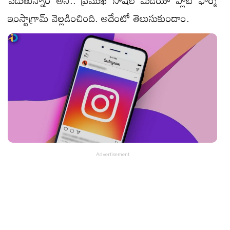
ఇంస్టాగ్రామ్ వెల్లడించింది. అదేంటో తెలుసుకుందాం.