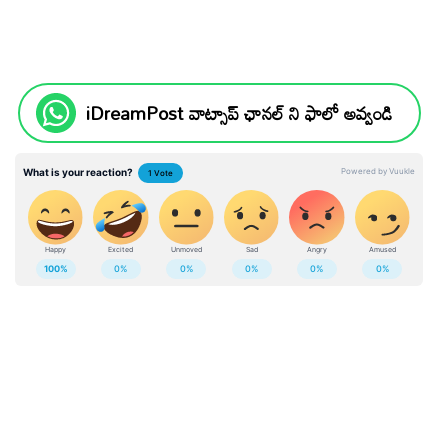
iDreamPost వాట్సాప్ ఛానల్ ని ఫాలో అవ్వండి