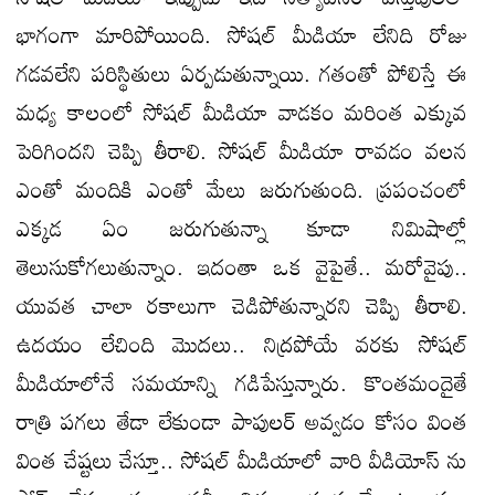
భాగంగా మారిపోయింది. సోషల్ మీడియా లేనిది రోజు
గడవలేని పరిస్థితులు ఏర్పడుతున్నాయి. గతంతో పోలిస్తే ఈ
మధ్య కాలంలో సోషల్ మీడియా వాడకం మరింత ఎక్కువ
పెరిగిందని చెప్పి తీరాలి. సోషల్ మీడియా రావడం వలన
ఎంతో మందికి ఎంతో మేలు జరుగుతుంది. ప్రపంచంలో
ఎక్కడ ఏం జరుగుతున్నా కూడా నిమిషాల్లో
తెలుసుకోగలుతున్నాం. ఇదంతా ఒక వైపైతే.. మరోవైపు..
యువత చాలా రకాలుగా చెడిపోతున్నారని చెప్పి తీరాలి.
ఉదయం లేచింది మొదలు.. నిద్రపోయే వరకు సోషల్
మీడియాలోనే సమయాన్ని గడిపేస్తున్నారు. కొంతమందైతే
రాత్రి పగలు తేడా లేకుండా పాపులర్ అవ్వడం కోసం వింత
వింత చేష్టలు చేస్తూ.. సోషల్ మీడియాలో వారి వీడియోస్ ను