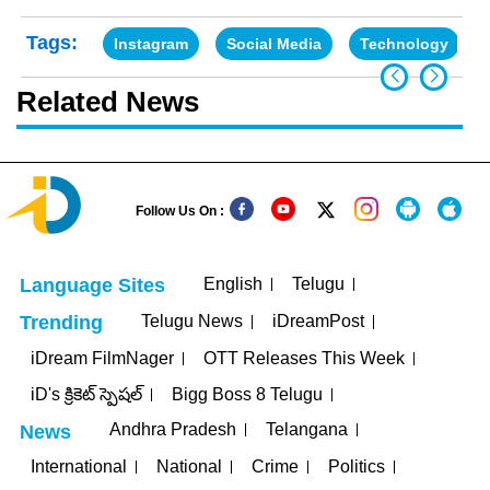
Tags:
Instagram
Social Media
Technology
Related News
Follow Us On :
English
Telugu
Language Sites
Telugu News
iDreamPost
Trending
iDream FilmNager
OTT Releases This Week
iD's క్రికెట్ స్పెషల్
Bigg Boss 8 Telugu
Andhra Pradesh
Telangana
News
International
National
Crime
Politics