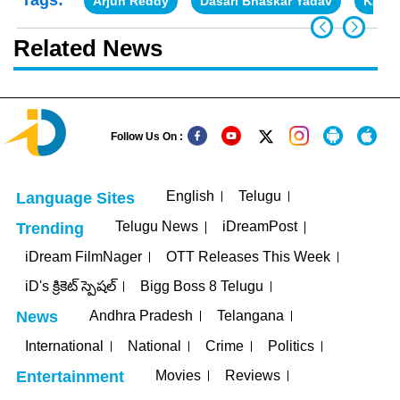
Arjun Reddy
Dasari Bhaskar Yadav
Kamal
Related News
Follow Us On :
English
Telugu
Language Sites
Telugu News
iDreamPost
Trending
iDream FilmNager
OTT Releases This Week
iD's క్రికెట్ స్పెషల్
Bigg Boss 8 Telugu
Andhra Pradesh
Telangana
News
International
National
Crime
Politics
Movies
Reviews
Entertainment