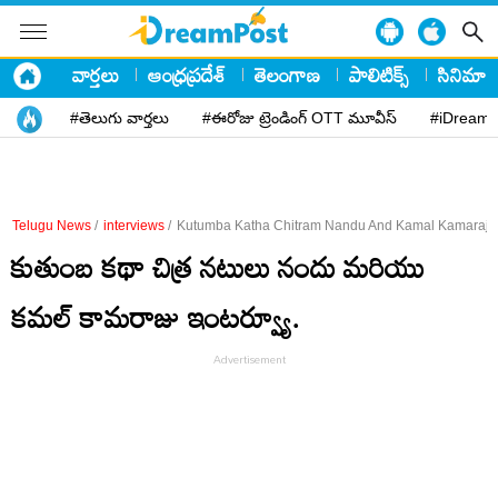
వార్తలు
ఆంధ్రప్రదేశ్
తెలంగాణ
పాలిటిక్స్
సినిమా
#తెలుగు వార్తలు
#ఈరోజు ట్రెండింగ్ OTT మూవీస్
#iDreamP
Telugu News
/
interviews
/
Kutumba Katha Chitram Nandu And Kamal Kamaraju 
కుతుంబ కథా చిత్ర నటులు నందు మరియు
కమల్ కామరాజు ఇంటర్వ్యూ.