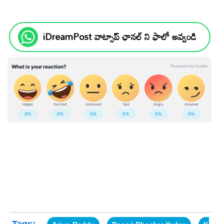
iDreamPost వాట్సాప్ ఛానల్ ని ఫాలో అవ్వండి
Tags: