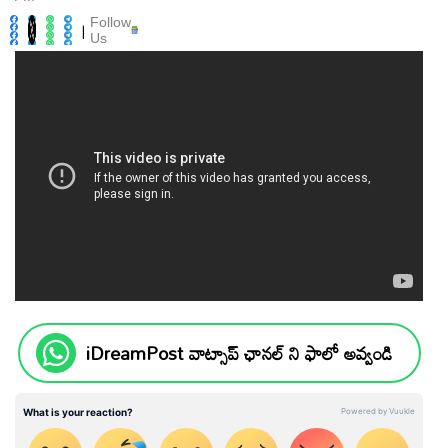
Follow
|
Us
iDreamPost వాట్సాప్ ఛానల్ ని ఫాలో అవ్వండి