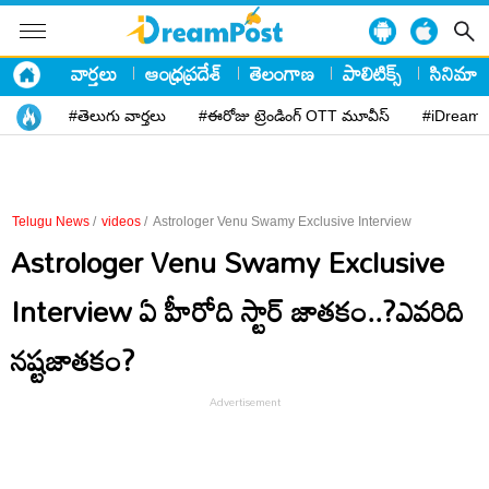
వార్తలు
ఆంధ్రప్రదేశ్
తెలంగాణ
పాలిటిక్స్
సినిమా
#తెలుగు వార్తలు
#ఈరోజు ట్రెండింగ్ OTT మూవీస్
#iDreamP
Telugu News
/
videos
/
Astrologer Venu Swamy Exclusive Interview
Astrologer Venu Swamy Exclusive
Interview ఏ హీరోది స్టార్ జాత‌కం..?ఎవ‌రిది
న‌ష్ట‌జాత‌కం?