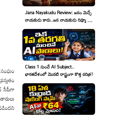
Jana Nayakudu Review: జనం మెచ్చే
నాయకుడు కాదు..జన నాయకుడు రివ్యూ &
రేటింగ్!
Class 1 నుంచే AI Subject..
కల సంఘం
భారతదేశంలో మొదటి రాష్ట్రంగా కొత్త చరిత్ర!
రస్తుతం
్ సీపీగా
ికారులు
పడిందని