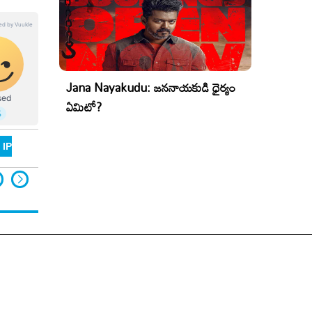
Jana Nayakudu: జననాయకుడి ధైర్యం
ఏమిటో?
 IPS