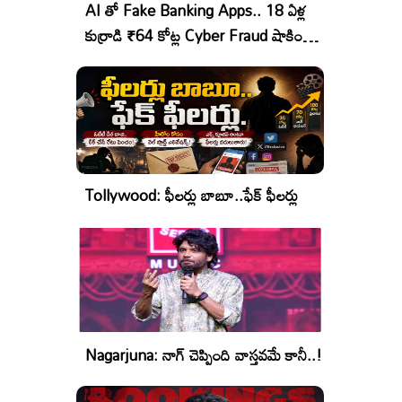
AI తో Fake Banking Apps.. 18 ఏళ్ల
కుర్రాడి ₹64 కోట్ల Cyber Fraud షాకింగ్
ఆపరేషన్!
Tollywood: ఫీలర్లు బాబూ..ఫేక్ ఫీలర్లు
Nagarjuna: నాగ్ చెప్పింది వాస్తవమే కానీ..!