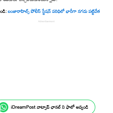
ండి:
బంజారాహిల్స్ పోలీస్ స్టేషన్ పరిధిలో భారీగా నగదు పట్టివేత
iDreamPost వాట్సాప్ ఛానల్ ని ఫాలో అవ్వండి