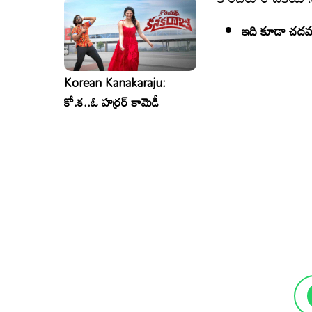
ఇది కూడా చదవ
Korean Kanakaraju:
కో.క..ఓ హర్రర్ కామెడీ