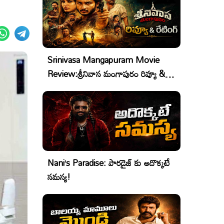
Srinivasa Mangapuram Movie
Review:శ్రీనివాస మంగాపురం రివ్యూ &
రేటింగ్
Nani’s Paradise: పారడైజ్ కు అదొక్కటే
సమస్య!