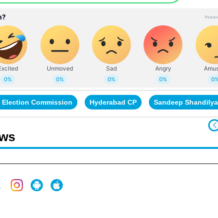
l Election Commission
Hyderabad CP
Sandeep Shandilya
ews