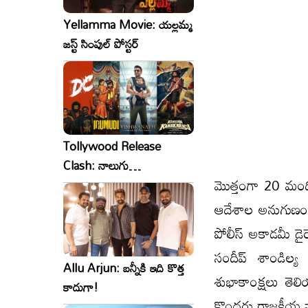
Yellamma Movie: యల్లమ్మ
జస్ట్ సింపుల్ పోస్టర్
Tollywood Release
Clash: నాలుగు
మొత్తంగా 20 మంద
సినిమాలు..ఒకేసారి..ఎందుకో?
ఆదేశాల అనుగుణంగా 
పోలీస్ అకాడమీ డైరె
సందీప్ శాండిల్
Allu Arjun: బన్నీకి ఇది కొత్త
శుభాకాంక్షలు తెలి
కాదుగా!
కొందరు రాజకీయ న