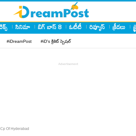
ిక్స్
సినిమా
బిగ్ బాస్ 8
ఓటీటీ
రివ్యూస్
క్రీడలు
క
#iDreamPost
#iD's క్రికెట్ స్పెషల్
 Cp Of Hyderabad