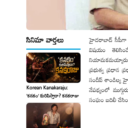
సినిమా వార్తలు
హైదరాబాద్ సీపీగా
విషయం తెలిసిం
నియామకమయ్యారు. 
ప్రభుత్వ ప్రధాన ప
సందీప్ శాండిల్య హ
Korean Kanakaraju:
నేపథ్యంలో ముగ్గుర
‘కనకం’ కురిపిస్తాడా? కనకరాజు
సంఘం బదిలీ చేసిం