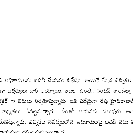
ి అధికారులను బదిలీ చేయడం విశేషం. అయితే కేంద్ర ఎన్ని
ఉత్తర్వులు జారీ అయ్యాయి. ఇదిలా ఉంటే.. సందీప్ శాండిల్య ప్
క్టర్ గా విధులు నిర్వహిస్తున్నారు. ఇక ఏదేమైనా రేపు హైదరాబాద
య బాధ్యతలు చేపట్టనున్నారు. దీంతో ఆయనకు పలువురు అధ
యజేస్తున్నారు. ఎన్నికల నేపథ్యంలోనే అధికారులపై బదిలీ వేటు 
ాయకులు చర్చించుకుంటున్నారు.