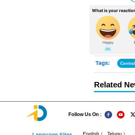
Tags:
Centra
Related N
Follow Us On :
English
Telugu
Language Sites