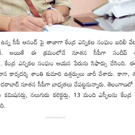
 ఉన్న సీపీ ఆనంద్ పై తాజాగా కేంద్ర ఎన్నికల సంఘం బదిలీ వేట
దే. అయితే ఈ క్రమంలోనే నూతన సీపీగా సందీప్ శా
కేంద్ర ఎన్నికల సంఘం ఆయన పేరును సిఫార్సు చేసింది. 
్రధాన కార్యదర్శి శాంతి కుమారి ఉత్తర్వులు జారీ చేశారు. కాగా,
ైదరాబాద్ నూతన సీపీగా బాధ్యతలు చేపట్టనున్నారు. తెలంగాణలో 
ు కమిషనర్లు, నలుగురు కలెక్టర్లు, 13 మంది ఎస్పీలను కేంద్ర 
ది.