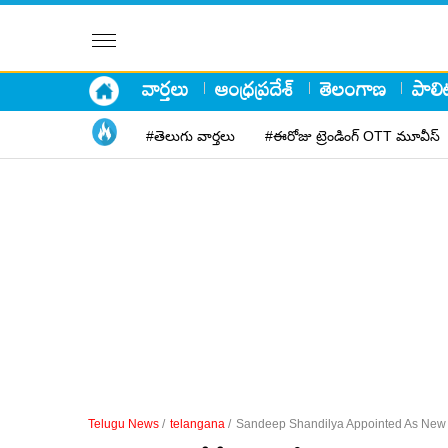
వార్తలు
ఆంధ్రప్రదేశ్
తెలంగాణ
పాలిట
#తెలుగు వార్తలు
#ఈరోజు ట్రెండింగ్ OTT మూవీస్
Telugu News
/
telangana
/
Sandeep Shandilya Appointed As New