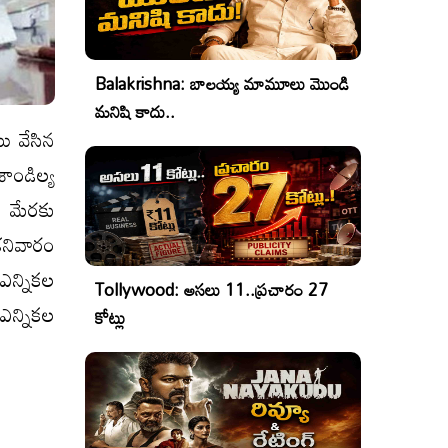
Balakrishna: బాలయ్య మామూలు మొండి
మనిషి కాదు..
ు వేసిన
ండిల్య
ఈ మేరకు
 శనివారం
ఎన్నికల
Tollywood: అసలు 11..ప్రచారం 27
ఎన్నికల
కోట్లు