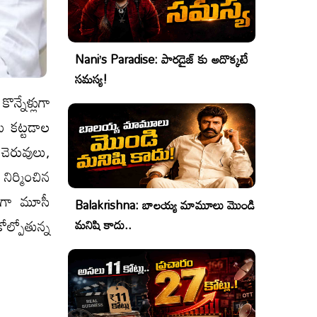
Nani’s Paradise: పారడైజ్ కు అదొక్కటే
సమస్య!
న్నేళ్లుగా
మ కట్టడాల
ే చెరువులు,
ిర్మించిన
గంగా మూసీ
Balakrishna: బాలయ్య మామూలు మొండి
ోల్పోతున్న
మనిషి కాదు..