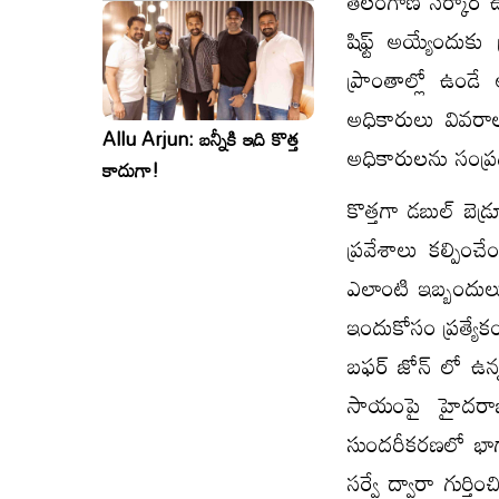
తెలంగాణ సర్కార్ ఉ
సినిమాలు..ఒకేసారి..ఎందుకో?
షిఫ్ట్ అయ్యేందు
ప్రాంతాల్లో ఉండే 
అధికారులు వివరా
Allu Arjun: బన్నీకి ఇది కొత్త
అధికారులను సంప్రది
కాదుగా!
కొత్తగా డబుల్ బెడ
ప్రవేశాలు కల్పిం
ఎలాంటి ఇబ్బందులు 
ఇందుకోసం ప్రత్యే
బఫర్ జోన్ లో ఉన్న
సాయంపై హైదరాబా
సుందరీకరణలో భాగా
సర్వే ద్వారా గుర్త