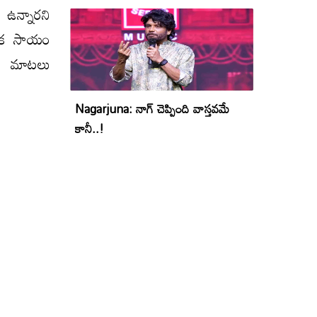
 ఉన్నారని
్థిక సాయం
ేతల మాటలు
Nagarjuna: నాగ్ చెప్పింది వాస్తవమే
కానీ..!