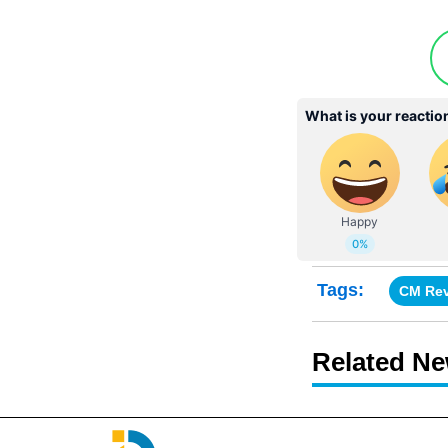
Tags:
CM Re
Related N