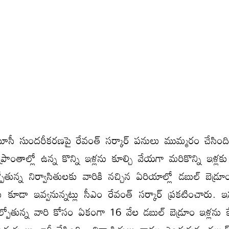
ూసీ సుందరీకరణపై రేవంత్ సర్కార్ పనులు ముమ్మరం చేసింది.
ంతాల్లో ఉన్న కొన్ని ఇళ్లను కూల్చి వేయగా మరికొన్ని ఇళ్లకు 
్పోతున్న నిర్వాసితులకు వారికి నచ్చిన ఏరియాల్లో డబుల్ బెడ్
కూడా ఇవ్వనున్నట్లు సీఎం రేవంత్ సర్కార్ ప్రకటించారు. ఇ
ు కోల్పోతున్న వారి కోసం ఏకంగా 16 వేల డబుల్ బెడ్రూం ఇళ్లను 