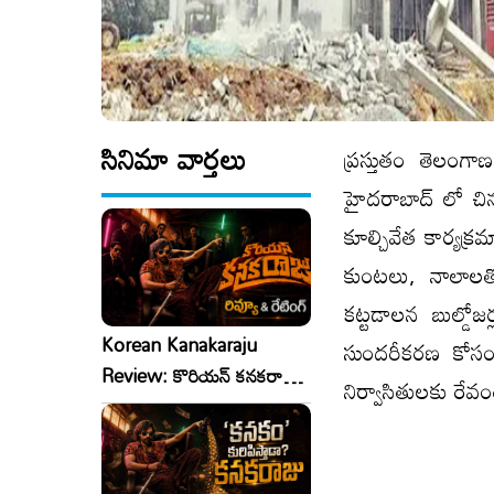
సినిమా వార్తలు
ప్రస్తుతం తెలంగాణ
హైదరాబాద్ లో చిన
కూల్చివేత కార్యక్రమ
కుంటలు, నాలాలతో
కట్టడాలన బుల్డోజ
Korean Kanakaraju
సుందరీకరణ కోసం అక
Review: కొరియన్ కనకరాజు
నిర్వాసితులకు రేవంత్
రివ్యూ & రేటింగ్!