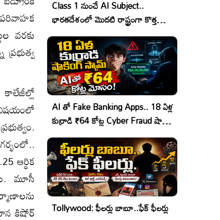
బెడ్రూం‌కి
Class 1 నుంచే AI Subject..
ీ పరివాహక
భారతదేశంలో మొదటి రాష్ట్రంగా కొత్త
చరిత్ర!
్థుల వరకు
 ప్రభుత్వ
కాలేజీల్లో
AI తో Fake Banking Apps.. 18 ఏళ్ల
ే విషయంలో
కుర్రాడి ₹64 కోట్ల Cyber Fraud షాకింగ్
ప్రభుత్వం.
ఆపరేషన్!
గర్భంలో..
25 ఆర్థిక
రు. మూసీ
ర్మాణాలను
Tollywood: ఫీలర్లు బాబూ..ఫేక్ ఫీలర్లు
దాన కిషోర్