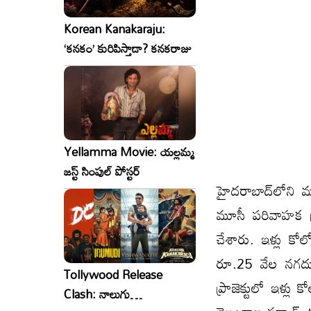
Korean Kanakaraju:
‘కనకం’ కురిపిస్తాడా? కనకరాజు
Yellamma Movie: యల్లమ్మ
జస్ట్ సింపుల్ పోస్టర్
హైదరాబాద్‌లోని మ
మూసీ పరివాహక ప్రా
చేశారు. ఇళ్లు కోల
రూ.25 వేల నగదు 
Tollywood Release
ప్రాజెక్టులో ఇళ్ల
Clash: నాలుగు