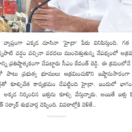
 వ్యాప్తంగా ఎక్కడ చూసినా ‘హైడ్రా’ పేరు వినిపిస్తుంది. గత కొ
్నపాటి వర్షం వచ్చినా వరదలు ముంచెత్తుతున్న నేపథ్యంలో అక్ర
ాన్ని ప్రతిష్టాత్మకంగా చేపట్టారు సీఎం రేవంత్ రెడ్డి. ఈ క్రమంలోన
 పాటు ప్రభుత్వ భూములు ఆక్రమించుకొని ఇష్టానుసారంగా న
ర్లతో కూల్చివేత కార్యక్రమం చేపట్టింది హైడ్రా. ఇందులో భా
్కడ నిర్మించిన ఇళ్లును కూల్చి వేస్తున్నారు. అయితే ఇళ్లు క
 సర్కార్ శుభవార్త చెప్పింది. వివరాల్లోకి వెళితే..