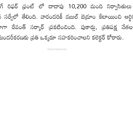
లాగే రిఫర్ ఫ్రంట్ లో దాదాపు 10,200 మంది నిర్వాసితులు
ిన సర్వేలో తేలింది. వారందరికీ డబుల్ బెడ్రూం కేటాయించి ఆర
ాగా రేవంత్ సర్కార్ ప్రకటించింది. పుకార్లు, ప్రతిపక్ష న
సుందరీకరణకు ప్రతి ఒక్కరూ సహకరించాలని కలెక్టర్ కోరారు.