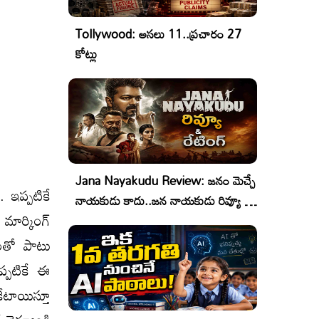
Tollywood: అసలు 11..ప్రచారం 27
కోట్లు
Jana Nayakudu Review: జనం మెచ్చే
 ఇప్పటికే
నాయకుడు కాదు..జన నాయకుడు రివ్యూ &
మార్కింగ్
రేటింగ్!
రూంతో పాటు
ప్పటికే ఈ
కేటాయిస్తూ