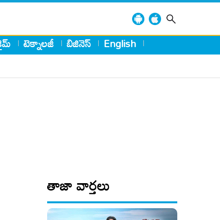
్రైమ్
టెక్నాలజీ
బిజినెస్
English
తాజా వార్తలు