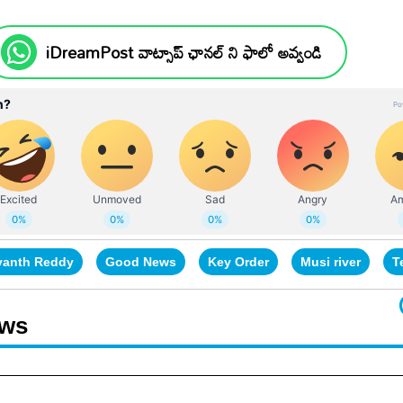
iDreamPost వాట్సాప్ ఛానల్ ని ఫాలో అవ్వండి
vanth Reddy
Good News
Key Order
Musi river
T
ews