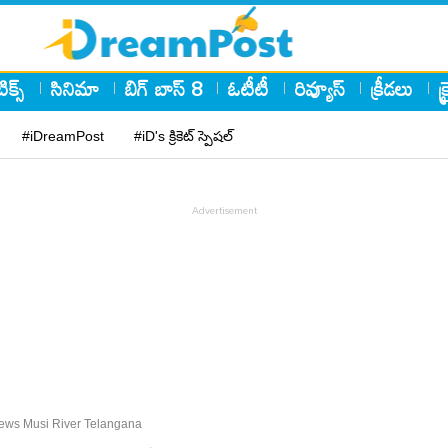
ిక్స్
సినిమా
బిగ్ బాస్ 8
ఓటీటీ
రివ్యూస్
క్రీడలు
క
#iDreamPost
#iD's క్రికెట్ స్పెషల్
ws Musi River Telangana