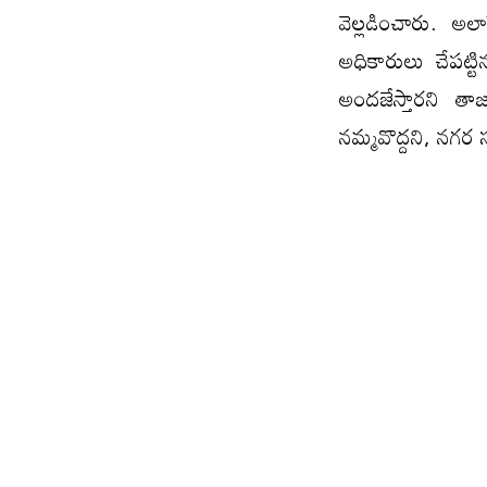
వెల్లడించారు. అ
అధికారులు చేపట్ట
అందజేస్తారని తాజ
నమ్మవొద్దని, నగర 