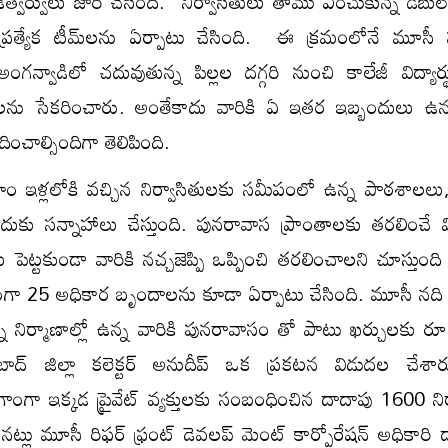
త్వర్వులు జారీ చేసింది. నిర్వాసితులు తాము ఎంచుకున్న డబుల్ 
కు ప్రత్యేక టీమ్‌లను ఏర్పాటు చేసింది. ఈ క్రమంలోనే మూస
అంగన్వాడిలో చదువుతున్న పిల్లల దగ్గరి నుంచి కాలేజీ విద్యార
లను సేకరించారు. అంతేకాదు వారికి ఏ ఇతర ఇబ్బందులు ఉన్న
ంచాల్సిందిగా తెలిపింది.
్రూం ఇళ్లలోకి వచ్చిన నిర్వాసితులకు సమీపంలో ఉన్న పాఠశాలలు, 
చేందుకు సన్నాహాలు చేస్తుంది. పునరావాస ప్రాంతాలకు తరలించ
పెట్టకుండా వారికి నచ్చజెప్పి ఒప్పించి తరలించాలని చూస్తుంది 
కంగా 25 అధికార బృందాలను కూడా ఏర్పాటు చేసింది. మూసీ నది 
 నిర్మాణాల్లో ఉన్న వారికి పునరావాసం తో పాటు ఖర్చులకు రూ.
ద్ జిల్లా కలెక్టర్ అనుదీప్ ఒక ప్రకటన విడుదల చేశా
ంగా ఇక్కడ ప్రైవేట్ వ్యక్తులకు సంబంధించిన దాదాపు 1600 ని
ించినట్లు మూసీ రిఫర్ ఫ్రంట్ డెవలప్ మెంట్ కార్పోరేషన్ అధికారి 