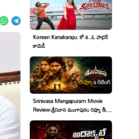
Korean Kanakaraju: కో.క..ఓ హర్రర్
కామెడీ
Srinivasa Mangapuram Movie
Review:శ్రీనివాస మంగాపురం రివ్యూ &
రేటింగ్