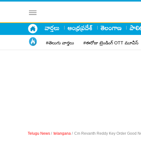
వార్తలు
ఆంధ్రప్రదేశ్
తెలంగాణ
పాలిట
#తెలుగు వార్తలు
#ఈరోజు ట్రెండింగ్ OTT మూవీస్
Telugu News
/
telangana
/
Cm Revanth Reddy Key Order Good Ne