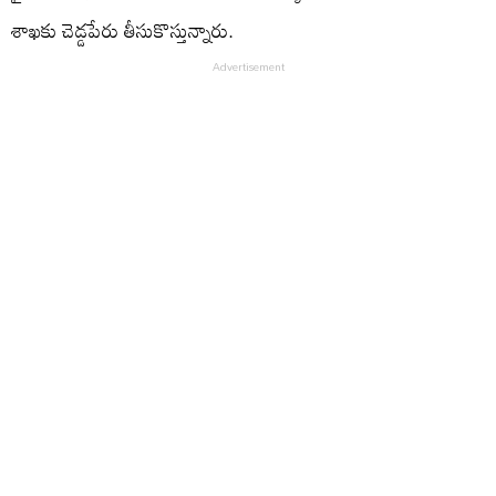
శాఖకు చెడ్డపేరు తీసుకొస్తున్నారు.