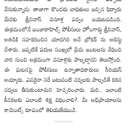
చేసుకున్నాడు. తాజాగా కొందరు బాధితులు ఇచ్చిన ఫిర్యాదు
మేరకు శ్రీనివాస్ వసూళ్ల పర్వం బయటపడింది.
ఈక్రమంలోనే బంజారాహిల్స్ పోలీసులు హోంగార్డు శ్రీనివాస్,
అతడికి సహకరించిన యాదగిరి అనే బ్రోకర్ ను అరెస్టు
చేశారు. ఇప్పటికే పదుల సంఖ్యలో ప్రేమ జంటలను వేధించి
వారి నుంచి అక్రమంగా వసూళ్లకు పాల్పడ్డాడని తెలుస్తోంది.
ఈ ఘటనపై పోలీసులు ఉన్నాతాధికారులు సీరియస్
అయ్యారు. ఎవరైనా సరే ఇటువంటి చర్యలకు పాల్పడితే కఠిన
చర్యలు తీసుకుంటామని హెచ్చరించారు. మరి.. ఇలాంటి
కీచకలకు ఎలాంటి శిక్ష విధించాలి?. మీ అభిప్రాయాలను
కామెంట్స్ రూపంలో తెలియజేయండి.