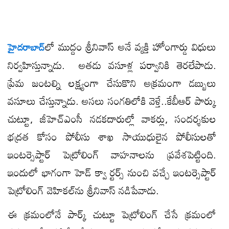
లో ముద్దం శ్రీనివాస్ అనే వ్యక్తి హోంగార్డు విధులు
హైదరాబాద్‌
నిర్వహిస్తున్నాడు. అతడు వసూళ్ల పర్వానికి తెరలేపాడు.
ప్రేమ జంటల్ని లక్ష్యంగా చేసుకొని అక్రమంగా డబ్బులు
వసూలు చేస్తున్నాడు. అసలు సంగతిలోకి వెళ్తే..కేబీఆర్ పార్కు
చుట్టూ, జీహెచ్ఎంసీ నడకదారుల్లో వాకర్లు, సందర్శకుల
భద్రత కోసం పోలీసు శాఖ సాయుధులైన పోలీసులతో
ఇంటర్సెప్టార్ పెట్రోలింగ్ వాహనాలను ప్రవేశపెట్టింది.
ఇందులో భాగంగా హెడ్ క్వా ర్టర్స్ నుంచి వచ్చే ఇంటర్సెప్టార్
పెట్రోలింగ్ వెహికల్‌ను శ్రీనివాస్ నడిపేవాడు.
ఈ క్రమంలోనే పార్క్ చుట్టూ పెట్రోలింగ్ చేసే క్రమంలో