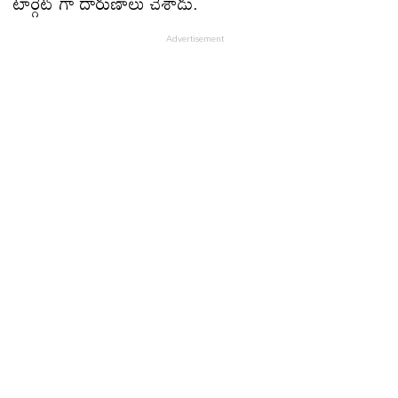
టార్గెట్ గా దారుణాలు చేశాడు.