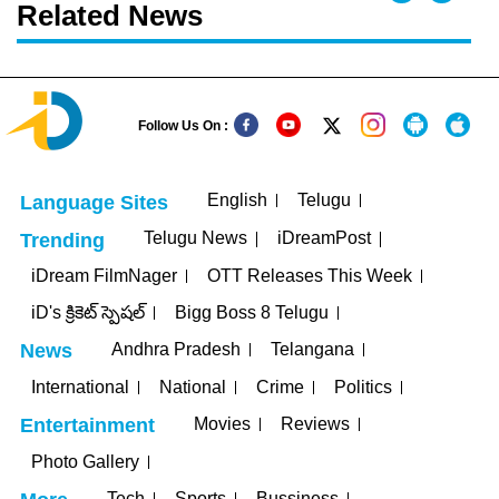
Related News
Follow Us On :
English
Telugu
Language Sites
Telugu News
iDreamPost
Trending
iDream FilmNager
OTT Releases This Week
iD's క్రికెట్ స్పెషల్
Bigg Boss 8 Telugu
Andhra Pradesh
Telangana
News
International
National
Crime
Politics
Movies
Reviews
Entertainment
Photo Gallery
Tech
Sports
Bussiness