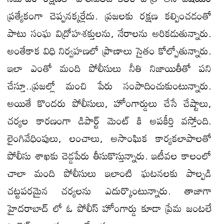
ప్రత్యేకంగా చెప్పనక్కర్లేదు. ప్రజలకు రక్షణ కల్పించడంతో
పాటు సంఘ విద్రోహశక్తులను, నేరాలను అరికడుతున్నారు.
అంతేకాక విధి నిర్వహణలో ప్రాణాలు సైతం కోల్పోతున్నారు.
ఇలా ఎంతో మంది పోలీసులు నీతి నిజాయితీతో పని
చేస్తూ..ప్రజల్లో మంచి పేరు సంపాదించుకుంటున్నారు.
అయితే కొందరు పోలీసులు, హోంగార్డులు చేసే చేష్టాలు,
చర్యల కారణంగా డిపార్ట్ మెంట్ కి అపకీర్తి వస్తోంది.
లైంగివేధింపులు, లంచాలు, అసాంఘిక కార్యకలాపాలతో
పోలీసు శాఖకు చెడ్డపేరు తీసుకొస్తున్నారు. ఇటీవల కాలంలో
చాలా మంది పోలీసులు ఇలాంటి ఘటనలకు పాల్పడి
చట్టపరమైన చర్యలను ఎదుర్కొంటున్నారు. తాజాగా
హైదరాబాద్ లో ఓ పోలీస్ హోంగార్డు కూడా ప్రేమ జంటలే