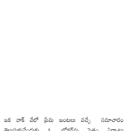
ఇక వాక్ వేలో ప్రేమ జంటలు వచ్చే సమాచారం
తెలుసుకునేందుకు ఓ బ్రోకర్‌ను సైతం ఏర్పాటు