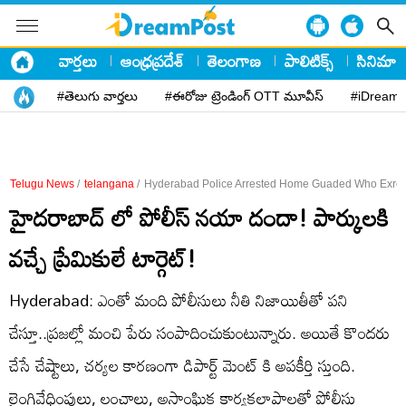
వార్తలు
ఆంధ్రప్రదేశ్
తెలంగాణ
పాలిటిక్స్
సినిమా
#తెలుగు వార్తలు
#ఈరోజు ట్రెండింగ్ OTT మూవీస్
#iDreamP
Telugu News
/
telangana
/
Hyderabad Police Arrested Home Guaded Who Exro
హైదరాబాద్ లో పోలీస్ నయా దందా! పార్కులకి
వచ్చే ప్రేమికులే టార్గెట్!
Hyderabad: ఎంతో మంది పోలీసులు నీతి నిజాయితీతో పని
చేస్తూ..ప్రజల్లో మంచి పేరు సంపాదించుకుంటున్నారు. అయితే కొందరు
చేసే చేష్టాలు, చర్యల కారణంగా డిపార్ట్ మెంట్ కి అపకీర్తి స్తుంది.
లైంగివేధింపులు, లంచాలు, అసాంఘిక కార్యకలాపాలతో పోలీసు