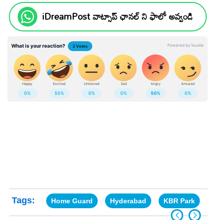
iDreamPost వాట్సాప్ ఛానల్ ని ఫాలో అవ్వండి
Tags:
Home Guard
Hyderabad
KBR Park
Po