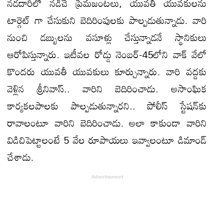
నడదారిలో నడిచే ప్రేమజంటలు, యువతీ యువకులను
టార్గెట్ గా చేసుకుని బెదిరింపులకు పాల్పడుతున్నాడు. వారి
నుంచి డబ్బులను వసూళ్లు చేస్తున్నాడనే స్థానికులు
ఆరోపిస్తున్నారు. ఇటీవల రోడ్డు నెంబర్-45లోని వాక్ వేలో
కొందరు యువతీ యువకులు కూర్చున్నారు. వారి వద్దకు
వెళ్లిన శ్రీనివాస్.. వారిని బెదిరించాడు. అసాంఘిక
కార్యకలపాలకు పాల్పడుతున్నారని.. పోలీస్ స్టేషన్‌కు
రావాలంటూ వారిని బెదిరించాడు. అలా కాకుండా వారిని
విడిచిపెట్టాలంటే 5 వేల రూపాయలు ఇవ్వాలంటూ డిమాండ్
చేశాడు.