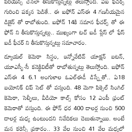
పీరియన్స్ చేసేలా తీసుకొస్తున్నట్లు తెలుస్తోంది. ఏఐ ఫీచర్స్
గురించి పక్కన పెడితే.. ఈ ఐఫోన్ ఎస్ఈ 4 గణనీయమైన
డిజైన్ తో రాబోతుంది. ఐఫోన్ 14కి సమాన ఫీచర్స్ తో ఈ
ఫోన్ ని తీసుకొస్తున్నట్లు.. ముఖ్యంగా టచ్ ఐడీ ప్లేస్ లో ఫేస్
ఐడీ ఫీచర్ ని తీసుకొస్తున్నట్లు సమాచారం.
డ్యూయల్ కెమెరా సిస్టం, ఇన్నోవేటివ్ యాక్షన్ బటన్,
యూఎస్బీ-సీ కనెక్టివిటీతో రాబోతున్నట్లు తెలుస్తోంది. ఐఫోన్
ఎస్ఈ 4 6.1 అంగుళాల ఓఎల్ఈడీ డిస్ప్లేతో.. ఏ18
బయోనిక్ చిప్ సెట్ తో వస్తుంది. 48 మెగా పిక్సెల్ సింగిల్
కెమెరా, సెల్ఫీలు, వీడియో కాల్స్ కోసం 12 ఎంపీ ఫ్రంట్
కెమెరాతో వస్తుంది. ఈ ఫోన్ ధర 400 డాలర్ల నుంచి 500
డాలర్ల మధ్య ఉంటుందని నివేదికలు చెబుతున్నాయి. అంటే
మన కరెన్సీ ప్రకారం.. 33 వేల నుంచి 41 వేల మధ్యలో