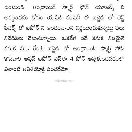
ఉంటుంది. ఆండ్రాయిడ్ స్మార్ట్ ఫోన్ యూజర్స్ ని
ఆకర్షించడం కోసం యాపిల్ కంపెనీ ఈ బడ్జెట్ లో బెస్ట్
ఫీచర్స్ తో ఐఫోన్ ని అందించాలని నిర్ణయించుకున్నట్లు పలు
నివేదికలు చెబుతున్నాయి. ఒకవేళ ఇదే కనుక నిజమైతే
కనుక మిడ్ రేంజ్ బడ్జెట్ లో ఆండ్రాయిడ్ స్మార్ట్ ఫోన్
కొనేవారి ఆప్షన్ ఐఫోన్ ఎస్ఈ 4 ఫోన్ అవుతుందనడంలో
ఎలాంటి అతిశయోక్తి ఉండదేమో.