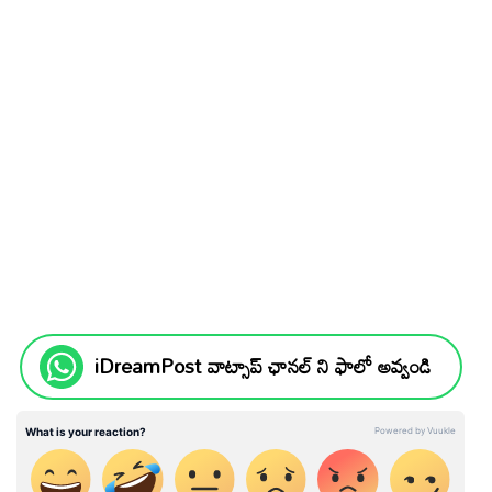
iDreamPost వాట్సాప్ ఛానల్ ని ఫాలో అవ్వండి