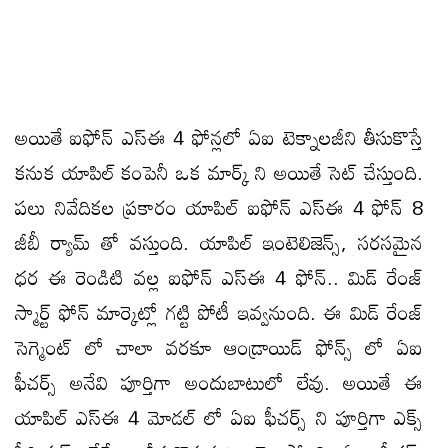
అయితే ఐఫోన్ ఎస్ఈ 4 ఫోన్లలో ఏఐ టెక్నాలజీని తీసుకొస్తే
కనుక యాపిల్ కంపెనీ ఒక మార్క్ ని అయితే సెట్ చేస్తుంది.
పలు నివేదికల ప్రకారం యాపిల్ ఐఫోన్ ఎస్ఈ 4 ఫోన్ 8
జీబీ ర్యామ్ తో వస్తుంది. యాపిల్ ఇంటెలిజెన్స్, సరసమైన
ధర ఈ రెండిటి వల్ల ఐఫోన్ ఎస్ఈ 4 ఫోన్.. మిడ్ రేంజ్
స్మార్ట్ ఫోన్ మార్కెట్లో గట్టి పోటీ ఇవ్వనుంది. ఈ మిడ్ రేంజ్
సెగ్మెంట్ లో చాలా వరకూ ఆండ్రాయిడ్ ఫోన్స్ లో ఏఐ
ఫీచర్స్ అనేవి పూర్తిగా అందుబాటులో లేవు. అయితే ఈ
యాపిల్ ఎస్ఈ 4 మోడల్ లో ఏఐ ఫీచర్స్ ని పూర్తిగా ఎక్స్