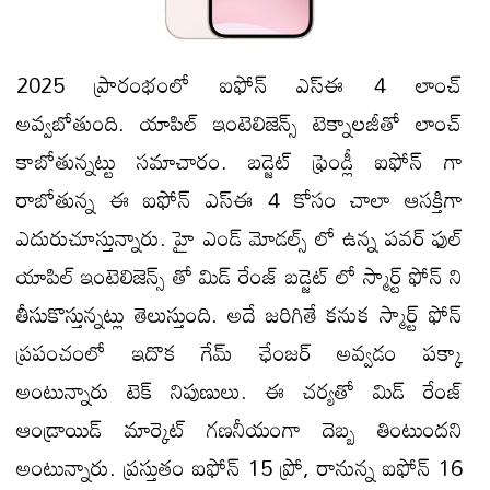
2025 ప్రారంభంలో ఐఫోన్ ఎస్ఈ 4 లాంచ్
అవ్వబోతుంది. యాపిల్ ఇంటెలిజెన్స్ టెక్నాలజీతో లాంచ్
కాబోతున్నట్టు సమాచారం. బడ్జెట్ ఫ్రెండ్లీ ఐఫోన్ గా
రాబోతున్న ఈ ఐఫోన్ ఎస్ఈ 4 కోసం చాలా ఆసక్తిగా
ఎదురుచూస్తున్నారు. హై ఎండ్ మోడల్స్ లో ఉన్న పవర్ ఫుల్
యాపిల్ ఇంటెలిజెన్స్ తో మిడ్ రేంజ్ బడ్జెట్ లో స్మార్ట్ ఫోన్ ని
తీసుకొస్తున్నట్లు తెలుస్తుంది. అదే జరిగితే కనుక స్మార్ట్ ఫోన్
ప్రపంచంలో ఇదొక గేమ్ ఛేంజర్ అవ్వడం పక్కా
అంటున్నారు టెక్ నిపుణులు. ఈ చర్యతో మిడ్ రేంజ్
ఆండ్రాయిడ్ మార్కెట్ గణనీయంగా దెబ్బ తింటుందని
అంటున్నారు. ప్రస్తుతం ఐఫోన్ 15 ప్రో, రానున్న ఐఫోన్ 16