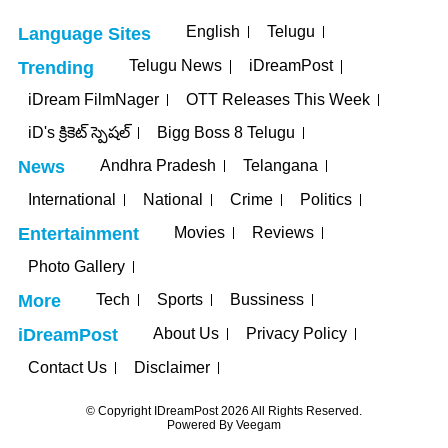
English
Telugu
Language Sites
Telugu News
iDreamPost
Trending
iDream FilmNager
OTT Releases This Week
iD's క్రికెట్ స్పెషల్
Bigg Boss 8 Telugu
Andhra Pradesh
Telangana
News
International
National
Crime
Politics
Movies
Reviews
Entertainment
Photo Gallery
Tech
Sports
Bussiness
More
About Us
Privacy Policy
iDreamPost
Contact Us
Disclaimer
© Copyright IDreamPost 2026 All Rights Reserved.
Powered By
Veegam