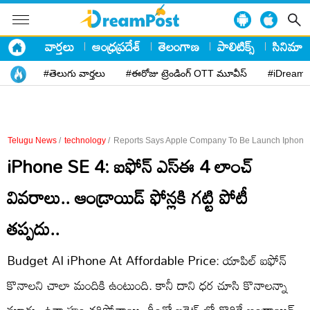
వార్తలు
ఆంధ్రప్రదేశ్
తెలంగాణ
పాలిటిక్స్
సినిమా
#తెలుగు వార్తలు
#ఈరోజు ట్రెండింగ్ OTT మూవీస్
#iDreamP
Telugu News
/
technology
/
Reports Says Apple Company To Be Launch Iphone 
iPhone SE 4: ఐఫోన్ ఎస్ఈ 4 లాంచ్
వివరాలు.. ఆండ్రాయిడ్ ఫోన్లకి గట్టి పోటీ
తప్పదు..
Budget AI iPhone At Affordable Price: యాపిల్ ఐఫోన్
కొనాలని చాలా మందికి ఉంటుంది. కానీ దాని ధర చూసి కొనాలన్నా