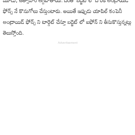
మూడు, ఉత్సాహం తగ్గిపోతాయి. దీంతో బడ్జెట్ లో దొరికే ఆండ్రాయిడ్
ఫోన్స్ నే కొనుగోలు చేస్తుంటారు. అయితే ఇప్పుడు యాపిల్ కంపెనీ
ఆండ్రాయిడ్ ఫోన్స్ ని టార్గెట్ చేస్తూ బడ్జెట్ లో ఐఫోన్ ని తీసుకొస్తున్నట్లు
తెలుస్తోంది.