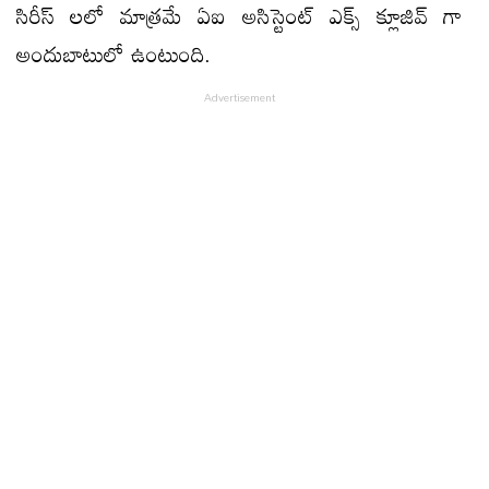
సిరీస్ లలో మాత్రమే ఏఐ అసిస్టెంట్ ఎక్స్ క్లూజివ్ గా
అందుబాటులో ఉంటుంది.