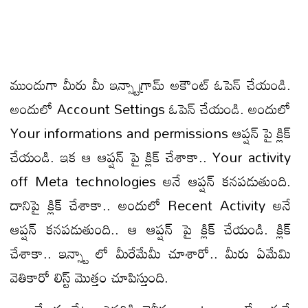
ముందుగా మీరు మీ ఇన్స్టాగ్రామ్ అకౌంట్ ఓపెన్ చేయండి.
అందులో Account Settings ఓపెన్ చేయండి. అందులో
Your informations and permissions ఆప్షన్ పై క్లిక్
చేయండి. ఇక ఆ ఆప్షన్ పై క్లిక్ చేశాకా.. Your activity
off Meta technologies అనే ఆప్షన్ కనపడుతుంది.
దానిపై క్లిక్ చేశాకా.. అందులో Recent Activity అనే
ఆప్షన్ కనపడుతుంది.. ఆ ఆప్షన్ పై క్లిక్ చేయండి. క్లిక్
చేశాకా.. ఇన్స్టా లో మీరేమేమీ చూశారో.. మీరు ఏమేమి
వెతికారో లిస్ట్ మొత్తం చూపిస్తుంది.