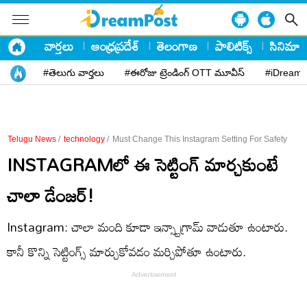
వార్తలు
ఆంధ్రప్రదేశ్
తెలంగాణ
పాలిటిక్స్
సినిమా
#తెలుగు వార్తలు
#ఈరోజు ట్రెండింగ్ OTT మూవీస్
#iDreamP
Telugu News
/
technology
/
Must Change This Instagram Setting For Safety
INSTAGRAMలో ఈ సెట్టింగ్ మార్చకుంటే
చాలా డేంజర్!
Instagram: చాలా మంది కూడా ఇన్స్టాగ్రామ్ వాడుతూ ఉంటారు.
కానీ కొన్ని సెట్టింగ్స్ మార్చుకోవడం మర్చిపోతూ ఉంటారు.