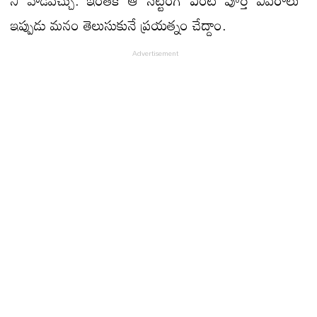
ఇప్పుడు మనం తెలుసుకునే ప్రయత్నం చేద్దాం.