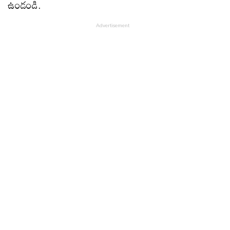
ఉండండి.