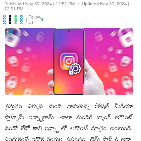
Published Nov 30, 2024 | 12:51 PM
⚊
Updated
Nov 30, 2024 |
12:51 PM
Follow
|
Us
ప్రస్తుతం ఎక్కువ మంది వాడుతున్న సోషల్ మీడియా
ప్లాట్ఫామ్ ఇన్స్టాగ్రామ్. చాలా మందికి బ్యాంక్ అకౌంట్
ఉందో లేదో కానీ ఇన్స్టా లో అకౌంట్ మాత్రం ఉంటుంది.
ఎందుకంటే ఇదొక రంగుల ప్రపంచం. టైమ్ పాస్ కి అడ్డా.