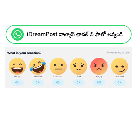
iDreamPost వాట్సాప్ ఛానల్ ని ఫాలో అవ్వండి