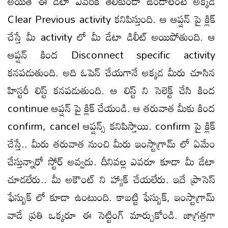
అయితే ఈ డేటా ఎవరికి తెలీకుండా ఉండాలంటే అక్కడే
Clear Previous activity కనిపిస్తుంది. ఆ ఆప్షన్ పై క్లిక్
చేస్తే మీ activity లో మీ డేటా డిలీట్ అయిపోతుంది. ఆ
ఆప్షన్ కింద Disconnect specific activity
కనపడుతుంది. అది ఓపెన్ చేయగానే అక్కడ మీరు చూసిన
హిస్టరీ లిస్ట్ కనపడుతుంది. ఆ లిస్ట్ ని సెలెక్ట్ చేసి కింద
continue ఆప్షన్ పై క్లిక్ చేయండి. ఆ తరువాత మీకు కింద
confirm, cancel ఆప్షన్స్ కనిపిస్తాయి. confirm పై క్లిక్
చేస్తే.. మీరు తరువాత నుంచి మీరు ఇంస్టాగ్రామ్ లో ఏమేం
చేస్తున్నారో స్టోర్ అవ్వదు. దీనివల్ల ఎవరూ కూడా మీ డేటా
చూడలేరు.. మీ అకౌంట్ ని హ్యాక్ చేయలేరు. ఇదే ప్రాసెస్
ఫేస్బుక్ లో కూడా ఉంటుంది. కాబట్టి ఫేస్బుక్, ఇంస్టాగ్రామ్
వాడే ప్రతి ఒక్కరూ ఈ సెట్టింగ్ మార్చుకోండి. జాగ్రత్తగా