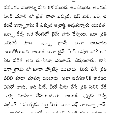
ప్రపంచం మొత్తాన్ని మన కళ్ల ముందు ఉంచేస్తుంది. అందుకే
దీనికి యూత్ లో క్రేజ్ చాలా ఎక్కువ. ఫేస్ బుక్, ఎక్స్ ల
కంటే ఇన్స్టాగ్రామ్ కే ఎక్కువ అట్రాక్ట్ అవుతున్నారు యువత.
ఇన్స్టా రీల్స్ ఒక రేంజిలో టైమ్ పాస్ చేస్తాయి. ఇలా ప్రతి
ఒక్కరికీ కూడా ఇన్స్టా గ్రామ్ బాగా అలవాటు
అయిపోయింది. అయితే బాగా టైమ్ పాస్ అవుతుంది? అని
ఏది పడితే అది చూసేస్తూ ఎంజాయ్ చేస్తుంటారు. కానీ
ఇన్స్టాగ్రామ్ లో కూడా హ్యాకర్స్ ఉంటారు. మీరు చేసే ప్రతి
పనిని కూడా చూస్తూ ఉంటారు. అలా జరగడానికి కారణం
ఎవరో కాదు. అది మీరే. మీరే మీరు చేసే ప్రతి పనిని వేరే
వాళ్ళు చూసేలా చేసుకుంటారు. అయితే ఇప్పుడు చెప్పే
సెట్టింగ్ ని మార్చడం వల్ల మీరు చాలా సేఫ్ గా ఇన్స్టాగ్రామ్
ని వాడవచ్చు. ఇంతకీ ఆ సెట్టింగ్ ఏంటి పూర్తి వివరాలు