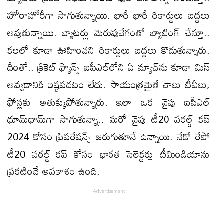
హోరాహోరీగా సాగుతున్నాయి. భారీ భారీ రికార్డులు బద్దలు
అవుతున్నాయి. బ్యాటర్లు మెరుపువేగంతో బ్యాటింగ్‌ చేస్తూ..
కలలో కూడా ఊహించని రికార్డులు బద్దలు కొడుతున్నారు.
దీంతో.. క్రికెట్‌ ఫ్యాన్స్‌ ఐపీఎల్‌లోని ఏ మ్యాచ్‌ను కూడా మిస్‌
అవ్వడానికి ఇష్టపడటం లేదు. సాయంత్రమైతే చాలు టీవీలు,
ఫోన్లకు అతుక్కుపోతున్నారు. ఇలా ఒక వైపు ఐపీఎల్‌
ధూమ్‌ధామ్‌గా సాగుతున్నా.. మరో వైపు టీ20 వరల్డ్‌ కప్‌
2024 కోసం ప్రిపరేషన్స్‌ జరుగుతూనే ఉన్నాయి. నేడో రేపో
టీ20 వరల్డ్‌ కప్‌ కోసం భారత సెలెక్టర్లు టీమిండియాను
ప్రకటించే అవకాశం ఉంది.