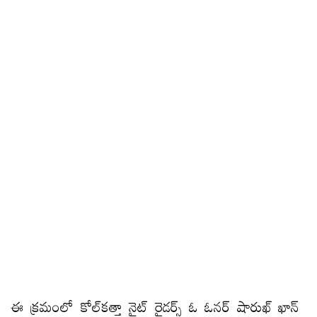
ఈ క్రమంలో కోల్‌కత్తా నైట్‌ రైడర్స్‌ ఓ ఓనర్‌ షారుఖ్‌ ఖాన్‌