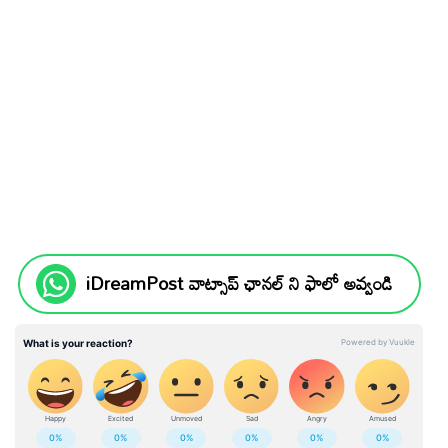
iDreamPost వాట్సాప్ ఛానల్ ని ఫాలో అవ్వండి