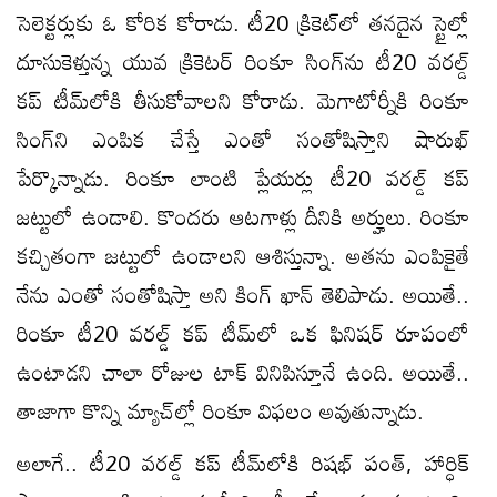
సెలెక్టర్లుకు ఓ కోరిక కోరాడు. టీ20 క్రికెట్‌లో తనదైన స్టైల్లో
దూసుకెళ్తున్న యువ క్రికెటర్‌ రింకూ సింగ్‌ను టీ20 వరల్డ్‌
కప్‌ టీమ్‌లోకి తీసుకోవాలని కోరాడు. మెగాటోర్నీకి రింకూ
సింగ్‌ని ఎంపిక చేస్తే ఎంతో సంతోషిస్తాని షారుఖ్‌
పేర్కొన్నాడు. రింకూ లాంటి ప్లేయర్లు టీ20 వరల్డ్ కప్
జట్టులో ఉండాలి. కొందరు ఆటగాళ్లు దీనికి అర్హులు. రింకూ
కచ్చితంగా జట్టులో ఉండాలని ఆశిస్తున్నా. అతను ఎంపికైతే
నేను ఎంతో సంతోషిస్తా అని కింగ్‌ ఖాన్‌ తెలిపాడు. అయితే..
రింకూ టీ20 వరల్డ్‌ కప్‌ టీమ్‌లో ఒక ఫినిషర్‌ రూపంలో
ఉంటాడని చాలా రోజుల టాక్‌ వినిపిస్తూనే ఉంది. అయితే..
తాజాగా కొన్ని మ్యాచ్‌ల్లో రింకూ విఫలం అవుతున్నాడు.
అలాగే.. టీ20 వరల్డ్‌ కప్‌ టీమ్‌లోకి రిషభ్‌ పంత్‌, హార్ధిక్‌