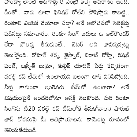
పాండ్యా లాంటి ఆటగాళ్లు రీ ఎంట్రీ ఇచ్చే అవకాశం ఉంది.
దీంతో.. వారు కూడా ఫినిషర్‌ రోల్‌ని పోషిస్తారు కాబట్టి..
రింకూని ఎంపిక చేయాలా వద్దా? అనే ఆలోచనలో సెలెక్టర్లు
పడినట్లు సమాచారం. రింకూ సింగ్‌ బదులు ఓ ఆల్‌రౌండర్‌
లేదా బౌలర్లు తీసుకుంటే.. బెటర్‌ అని భావిస్తున్నట్లు
తెలుస్తోంది. రోహిత్‌ శర్మ, జైస్వాల్‌, విరాట్‌ కోహ్లీ, రిషభ్‌
పంత్‌, జస్ప్రీత్‌ బుమ్రా, కుల్దీప్‌ యాదవ్‌ పేర్లు కచ్చితంగా
వరల్డ్‌ కప్‌ టీమ్‌లో ఉంటాయని బలంగా టాక్‌ వినిపిస్తోంది.
వీళ్లు కాకుండా ఇంకెవరు టీమ్‌లో ఉంటారా? అనే
విషయంపైనే అందరిలోనూ ఆసక్తి నెలకొంది. మరి రింకూ
సింగ్‌ను టీ20 వరల్డ్‌ కప్‌ టీమ్‌లోకి తీసుకోవాలని షారుఖ్‌
ఖాన్‌ కోరడంపై మీ అభిప్రాయాలను కామెంట్ల రూపంలో
తెలియజేయండి.