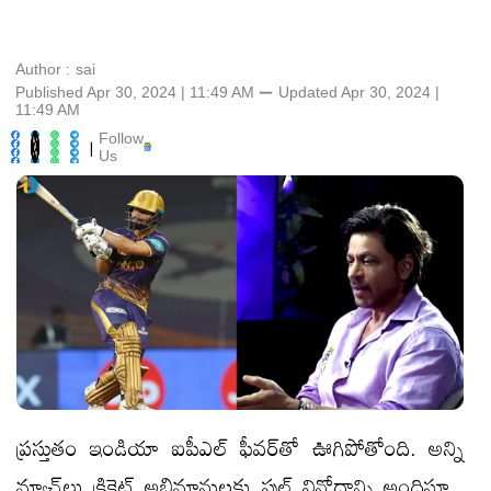
Author :
sai
Published Apr 30, 2024 | 11:49 AM
⚊
Updated
Apr 30, 2024 |
11:49 AM
Follow
|
Us
ప్రస్తుతం ఇండియా ఐపీఎల్‌ ఫీవర్‌తో ఊగిపోతోంది. అన్ని
మ్యాచ్‌లు క్రికెట్‌ అభిమానులకు ఫుల్‌ వినోదాన్ని అందిస్తూ..