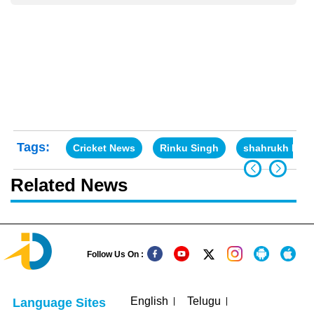
Tags:
Cricket News
Rinku Singh
shahrukh kha
Related News
Follow Us On :
English
Telugu
Language Sites