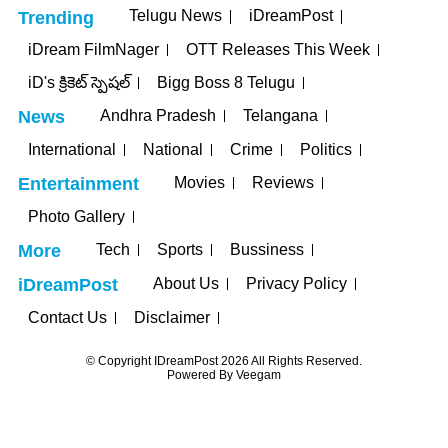
Telugu News
iDreamPost
Trending
iDream FilmNager
OTT Releases This Week
iD's క్రికెట్ స్పెషల్
Bigg Boss 8 Telugu
Andhra Pradesh
Telangana
News
International
National
Crime
Politics
Movies
Reviews
Entertainment
Photo Gallery
Tech
Sports
Bussiness
More
About Us
Privacy Policy
iDreamPost
Contact Us
Disclaimer
© Copyright IDreamPost 2026 All Rights Reserved.
Powered By
Veegam
bet
Holiganbet
Holiganbet
jojobet
nakitbahis
betpark
casibom
iptv sat