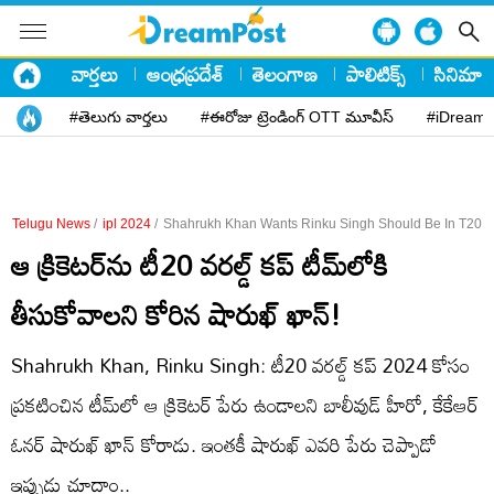
వార్తలు
ఆంధ్రప్రదేశ్
తెలంగాణ
పాలిటిక్స్
సినిమా
#తెలుగు వార్తలు
#ఈరోజు ట్రెండింగ్ OTT మూవీస్
#iDreamP
Telugu News
/
ipl 2024
/
Shahrukh Khan Wants Rinku Singh Should Be In T20 
ఆ క్రికెటర్‌ను టీ20 వరల్డ్‌ కప్‌ టీమ్‌లోకి
తీసుకోవాలని కోరిన షారుఖ్‌ ఖాన్‌!
Shahrukh Khan, Rinku Singh: టీ20 వరల్డ్‌ కప్‌ 2024 కోసం
ప్రకటించిన టీమ్‌లో ఆ క్రికెటర్‌ పేరు ఉండాలని బాలీవుడ్‌ హీరో, కేకేఆర్‌
ఓనర్‌ షారుఖ్‌ ఖాన్‌ కోరాడు. ఇంతకీ షారుఖ్‌ ఎవరి పేరు చెప్పాడో
ఇప్పుడు చూద్దాం..