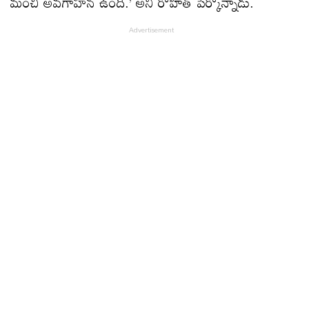
మంచి అవగాహన ఉంది.’ అని రోహిత్‌ పేర్కొన్నాడు.