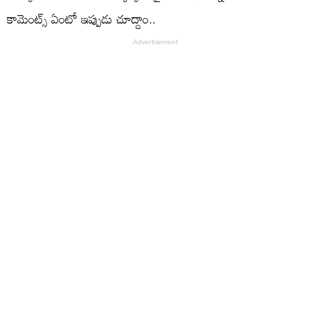
కామెంట్స్‌ ఏంటో ఇప్పుడు చూద్దాం..