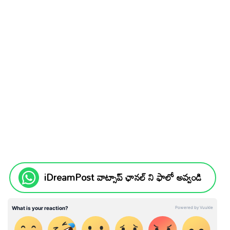
iDreamPost వాట్సాప్ ఛానల్ ని ఫాలో అవ్వండి