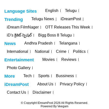
English
Telugu
Language Sites
Telugu News
iDreamPost
Trending
iDream FilmNager
OTT Releases This Week
iD's క్రికెట్ స్పెషల్
Bigg Boss 8 Telugu
Andhra Pradesh
Telangana
News
International
National
Crime
Politics
Movies
Reviews
Entertainment
Photo Gallery
Tech
Sports
Bussiness
More
About Us
Privacy Policy
iDreamPost
Contact Us
Disclaimer
© Copyright IDreamPost 2026 All Rights Reserved.
Powered By
Veegam