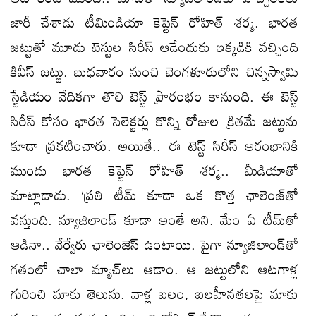
జారీ చేశాడు టీమిండియా కెప్టెన్‌ రోహిత్‌ శర్మ. భారత
జట్టుతో మూడు టెస్టుల సిరీస్‌ ఆడేందుకు ఇక్కడికి వచ్చింది
కివీస్‌ జట్టు. బుధవారం నుంచి బెంగళూరులోని చిన్నస్వామి
స్టేడియం వేదికగా తొలి టెస్ట్‌ ప్రారంభం కానుంది. ఈ టెస్ట్‌
సిరీస్‌ కోసం భారత సెలెక్టర్లు కొన్ని రోజుల క్రితమే జట్టును
కూడా ప్రకటించారు. అయితే.. ఈ టెస్ట్‌ సిరీస్‌ ఆరంభానికి
ముందు భారత కెప్టెన్‌ రోహిత్‌ శర్మ.. మీడియాతో
మాట్లాడాడు. ‘ప్రతి టీమ్‌ కూడా ఒక కొత్త ఛాలెంజ్‌తో
వస్తుంది. న్యూజిలాండ్‌ కూడా అంతే అని. మేం ఏ టీమ్‌తో
ఆడినా.. వేర్వేరు ఛాలెంజెస్‌ ఉంటాయి. పైగా న్యూజిలాండ్‌తో
గతంలో చాలా మ్యాచ్‌లు ఆడాం. ఆ జట్టులోని ఆటగాళ్ల
గురించి మాకు తెలుసు. వాళ్ల బలం, బలహీనతలపై మాకు