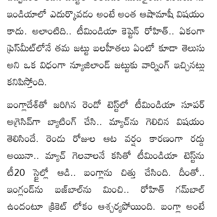
ఇండియాలో ఎదుర్కొవడం అంటే అంత ఆషామాషీ విషయం
కాదు. అలాంటిది.. టీమిండియా కెప్టెన్‌ రోహిత్‌.. ఏకంగా
ప్రెస్‌మీట్‌లోనే తమ జట్టు బలహీతలు ఏంటో కూడా తెలుసు
అని ఒక విధంగా న్యూజిలాండ్‌ జట్టుకు వార్నింగ్‌ ఇచ్చినట్లు
కనిపిస్తోంది.
బంగ్లాదేశ్‌తో జరిగిన రెండో టెస్ట్‌లో టీమిండియా సూపర్‌
అగ్రెసివ్‌గా బ్యాటింగ్‌ చేసి.. మ్యాచ్‌ను గెలిచిన విషయం
తెలిసిందే. రెండు రోజుల ఆట వర్షం కారణంగా రద్దు
అయినా.. మ్యాచ్‌ గెలవాలనే కసితో టీమిండియా టెస్ట్‌ను
టీ20 స్టైల్లో ఆడి.. బంగ్లాను చిత్తు చేసింది. దీంతో..
ఇంగ్లండ్‌ను బజ్‌బాల్‌ను మించి.. రోహిత్‌ గమ్‌బాల్‌
ఉందంటూ క్రికెట్‌ లోకం ఆశ్చర్యపోయింది. బంగ్లా అంటే