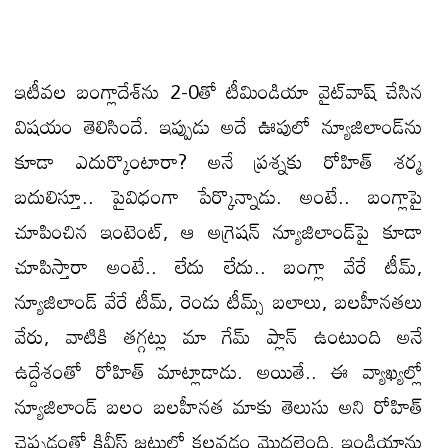
ఇటీవల బంగ్లాదేశ్‌ను 2-0తో టీమిండియా వైట్‌వాష్‌ చేసిన
విషయం తెలిసిందే. ఇప్పుడు అదే ఊపులో న్యూజిలాండ్‌ను
కూడా ఎదుర్కొంటారా? అనే ప్రశ్నకు రోహిత్‌ శర్మ
బదులిస్తూ.. పైవిధంగా పేర్కొన్నాడు. అంటే.. బంగ్లాపై
చూపించిన ఇంటెంట్‌, ఆ అగ్రెషన్‌ న్యూజిలాండ్‌పై కూడా
చూపిస్తారా అంటే.. లేదు లేదు.. బంగ్లా వేరే టీమ్‌,
న్యూజిలాండ్‌ వేరే టీమ్‌, రెండు టీమ్స్‌ బలాలు, బలహీనతలు
వేరు, వాటికి తగ్గట్లు మా గేమ్‌ ప్లాన్‌ ఉంటుంది అనే
ఉద్దేశంతో రోహిత్‌ మాట్లాడాడు. అయితే.. ఈ వ్యాఖ్యల్లో
న్యూజిలాండ్‌ బలం బలహీనత మాకు తెలుసు అని రోహిత్‌
చెప్పడంతో కివీస్‌ జట్టులో కలవడం మొదలైంది. ఇండియాను