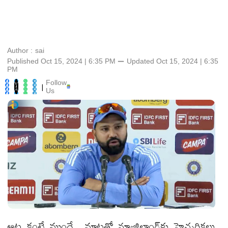
Author :
sai
Published Oct 15, 2024 | 6:35 PM
⚊
Updated
Oct 15, 2024 | 6:35
PM
Follow
|
Us
ఆట కంటే ముందే.. మాటతో న్యూజిలాండ్‌కు హెచ్చరికలు