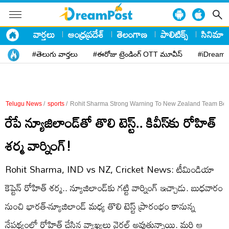
వార్తలు
ఆంధ్రప్రదేశ్
తెలంగాణ
పాలిటిక్స్
సినిమా
#తెలుగు వార్తలు
#ఈరోజు ట్రెండింగ్ OTT మూవీస్
#iDreamP
Telugu News
/
sports
/
Rohit Sharma Strong Warning To New Zealand Team Befo
రేపే న్యూజిలాండ్‌తో తొలి టెస్ట్‌.. కివీస్‌కు రోహిత్‌
శర్మ వార్నింగ్‌!
Rohit Sharma, IND vs NZ, Cricket News: టీమిండియా
కెప్టెన్‌ రోహిత్‌ శర్మ.. న్యూజిలాండ్‌కు గట్టి వార్నింగ్‌ ఇచ్చాడు. బుధవారం
నుంచి భారత్‌-న్యూజిలాండ్‌ మధ్య తొలి టెస్ట్‌ ప్రారంభం కానున్న
నేపథ్యంలో రోహిత్‌ చేసిన వ్యాఖ్యలు వైరల్‌ అవుతున్నాయి. మరి ఆ