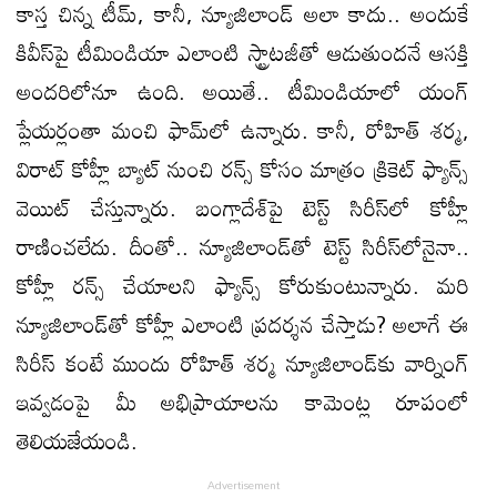
కాస్త చిన్న టీమ్‌, కానీ, న్యూజిలాండ్‌ అలా కాదు.. అందుకే
కివీస్‌పై టీమిండియా ఎలాంటి స్ట్రాటజీతో ఆడుతుందనే ఆసక్తి
అందరిలోనూ ఉంది. అయితే.. టీమిండియాలో యంగ్‌
ప్లేయర్లంతా మంచి ఫామ్‌లో ఉన్నారు. కానీ, రోహిత్‌ శర్మ,
విరాట్‌ కోహ్లీ బ్యాట్‌ నుంచి రన్స్‌ కోసం మాత్రం క్రికెట్‌ ఫ్యాన్స్‌
వెయిట్‌ చేస్తున్నారు. బంగ్లాదేశ్‌పై టెస్ట్‌ సిరీస్‌లో కోహ్లీ
రాణించలేదు. దీంతో.. న్యూజిలాండ్‌తో టెస్ట్‌ సిరీస్‌లోనైనా..
కోహ్లీ రన్స్‌ చేయాలని ఫ్యాన్స్‌ కోరుకుంటున్నారు. మరి
న్యూజిలాండ్‌తో కోహ్లీ ఎలాంటి ప్రదర్శన చేస్తాడు? అలాగే ఈ
సిరీస్‌ కంటే ముందు రోహిత్‌ శర్మ న్యూజిలాండ్‌కు వార్నింగ్‌
ఇవ్వడంపై మీ అభిప్రాయాలను కామెంట్ల రూపంలో
తెలియజేయండి.