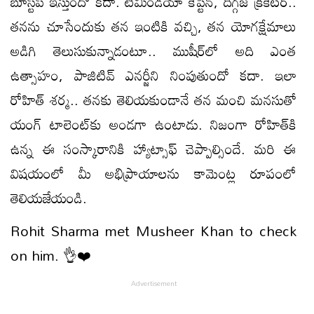
బూస్ట్‌ప్‌ ఇస్తుందో కదా. టీమిండియా కెప్టెన్‌, దిగ్గజ క్రికెటర్‌..
తనను చూసేందుకు తన ఇంటికి వచ్చి, తన యోగక్షేమాలు
అడిగి తెలుసుకున్నాడంటూ.. ముషీర్‌లో అది ఎంత
ఉత్సాహం, పాజిటివ్‌ ఎనర్జీని నింపుతుందో కదా. ఇలా
రోహిత్‌ శర్మ.. తనకు తెలియకుండానే తన మంచి మనసుతో
యంగ్‌ టాలెంట్‌కు అండగా ఉంటాడు. నిజంగా రోహిత్‌కి
ఉన్న ఈ సంస్కారానికి హ్యాట్సాఫ్‌ చెప్పాల్సిందే. మరి ఈ
విషయంలో మీ అభిప్రాయాలను కామెంట్ల రూపంలో
తెలియజేయండి.
Rohit Sharma met Musheer Khan to check
on him. 👌❤️