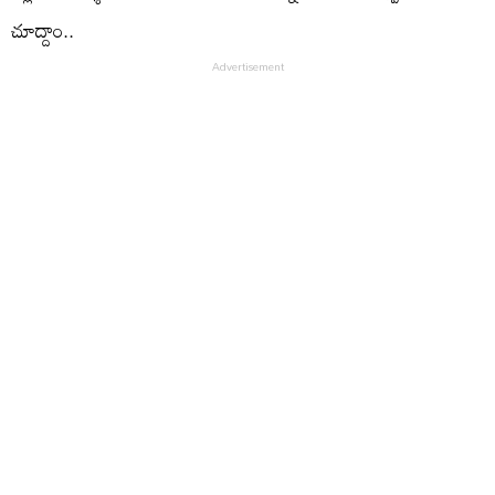
చూద్దాం..