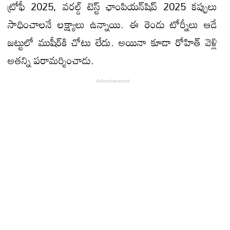
ట్రోఫీ 2025, వరల్డ్‌ టెస్ట్‌ ఛాంపియన్‌షిప్‌ 2025 కప్పులు
సాధించాలనే లక్ష్యాలు ఉన్నాయి. ఈ రెండు టోర్నీలు ఆడే
జట్టులో ముషీర్‌కి చోటు లేదు. అయినా కూడా రోహిత్‌ వెళ్లి
అతన్ని పరామర్శించాడు.