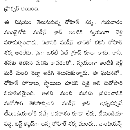
ఫ్రాక్చర్‌ అయింది.
ఈ విషయం తెలుసుకున్న రోహిత్‌ శర్మ.. గురువారం
ముంబైలోని ముషీర్‌ ఖాన్‌ ఇంటికి స్వయంగా వెళ్లి
పరామర్శించాడు. నిజానికి ముషీర్‌ ఖాన్‌తో కలిసి రోహిత్‌
శర్మ ఆడలేదు. పైగా ఒకటే ఏజ్‌ గ్రూప్‌ కూడా కాదు. కానీ,
తనకు తెలిసిన మనిషి కావడంతో.. స్వయంగా ఇంటికి వెళ్లి
మరీ మంచి చెడ్డా అడిగి తెలుసుకున్నాడు. ఈ ఘటనతో..
రోహిత్‌ హోదాలు, స్థాయిలు చూడని వ్యక్తి అని మరోసారి
నిరూపితమైంది. అతని మంచి మనసు ప్రపంచానికి
మరోసారి తెలిసొచ్చింది. ముషీర్‌ ఖాన్‌.. ఇప్పుడప్పుడే
టీమిండియాలోకి వచ్చే అవకాశం కూడా లేదు, టీమిండియా
వన్డే, టెస్ట్‌ కెప్టెన్‌గా ఉన్న రోహిత్‌ శర్మ ముందు.. ఛాంపియన్స్‌