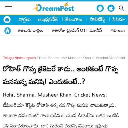
వార్తలు
ఆంధ్రప్రదేశ్
తెలంగాణ
పాలిటిక్స్
సినిమా
#తెలుగు వార్తలు
#ఈరోజు ట్రెండింగ్ OTT మూవీస్
#iDreamP
Telugu News
/
sports
/
Rohit Sharma Met Musheer Khan In Mumbai After Accide
రోహిత్‌ గొప్ప క్రికెటరే కాదు.. అంతకంటే గొప్ప
మనసున్న మనిషి! ఎందుకంటే..?
Rohit Sharma, Musheer Khan, Cricket News:
టీమిండియా కెప్టెన్‌ రోహిత్‌ శర్మ తన గొప్ప మనసు చాటుకున్నాడు.
తాజాగా ప్రమాదంలో గాయపడిన ఓ యువ క్రికెటర్‌ను అతని ఇంటికి
వెళ్లి పరామర్శించాడు. దాని గురించి మరిన్ని వివరాలు ఇప్పుడు