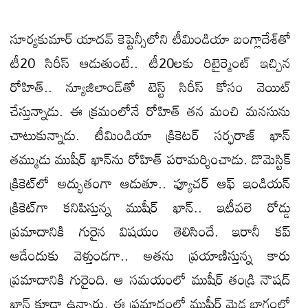
సూర్యకుమార్‌ యాదవ్‌ కెప్టెన్సీలోని టీమిండియా బంగ్లాదేశ్‌తో
టీ20 సిరీస్‌ ఆడుతుంటే.. టీ20లకు రిటైర్మెంట్‌ ఇచ్చిన
రోహిత్.. న్యూజిలాండ్‌తో టెస్ట్‌ సిరీస్ కోసం వెయిట్‌
చేస్తున్నాడు. ఈ క్రమంలోనే రోహిత్‌ తన మంచి మనసును
చాటుకున్నాడు. టీమిండియా క్రికెటర్‌ సర్ఫరాజ్‌ ఖాన్‌
తమ్ముడు ముషీర్‌ ఖాన్‌ను రోహిత్‌ పరామర్శించాడు. డొమెస్టిక్‌
క్రికెట్‌లో అద్భుతంగా ఆడుతూ.. ఫ్యూచర్‌ ఆఫ్‌ ఇండియన్‌
క్రికెట్‌గా కనిపిస్తున్న ముషీర్‌ ఖాన్‌.. ఇటీవలె రోడ్డు
ప్రమాదానికి గురైన విషయం తెలిసిందే. ఇరానీ కప్‌
ఆడేందుకు వెళ్తుండగా.. అతను ప్రయాణిస్తున్న కారు
ప్రమాదానికి గురైంది. ఆ సమయంలో ముషీర్‌ తండ్రి నౌషద్‌
ఖాన్‌ కూడా ఉన్నారు. ఈ ప్రమాదంలో ముషీర్‌ మెడ భాగంలో