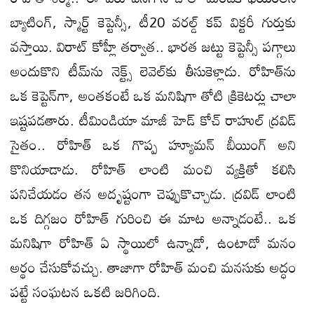
బ్యాటింగ్‌, స్మార్ట్‌ కెప్టెన్సీ, టీ20 వరల్డ్‌ కప్‌ విక్టరీ గుర్తుకు
వస్తాయి. విరాట్‌ కోహ్లీ తర్వాత.. భారత జట్టు కెప్టెన్సీ పగ్గాలు
అందుకొని టీమ్‌ను నెక్ట్స్‌ లెవెల్‌కు తీసుకెళ్లాడు. రోహిత్‌ను
ఒక కెప్టెన్‌గా, అంతకంటే ఒక మనిషిగా తోటి క్రికెటర్లు చాలా
ఇష్టపడతారు. టీమిండియా మాజీ హెడ్‌ కోచ్‌ రాహుల్‌ ద్రవిడ్‌
సైతం.. రోహిత్‌ ఒక గొప్ప హ్యూమన్‌ బీయింగ్‌ అని
కొనియాడాడు. రోహిత్‌ లాంటి మంచి వ్యక్తితో కలిసి
పనిచేయడం తన అదృష్టంగా చెప్పుకొచ్చాడు. ద్రవిడ్‌ లాంటి
ఒక దిగ్గజం రోహిత్‌ గురించి ఈ మాట అన్నాడంటే.. ఒక
మనిషిగా రోహిత్‌ ఏ స్థాయిలో ఉన్నాడో, ఉంటాడో మనం
అర్థం చేసుకోవచ్చు. తాజాగా రోహిత్‌ మంచి మనసుకు అద్ధం​
పట్టే సంఘటన ఒకటి జరిగింది.