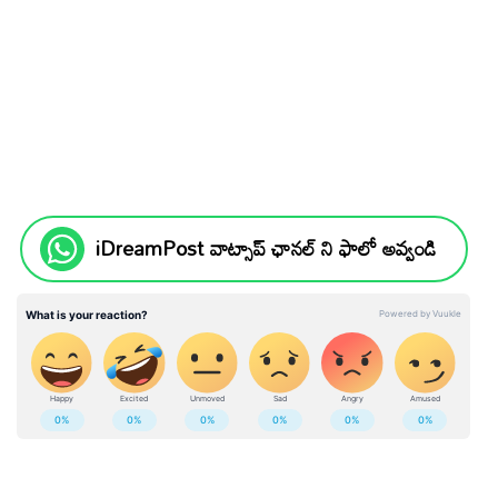
iDreamPost వాట్సాప్ ఛానల్ ని ఫాలో అవ్వండి