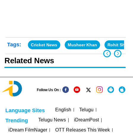
Tags:
Cricket News
Musheer Khan
Rohit Sharm
Related News
Follow Us On :
English
Telugu
Language Sites
Telugu News
iDreamPost
Trending
iDream FilmNager
OTT Releases This Week