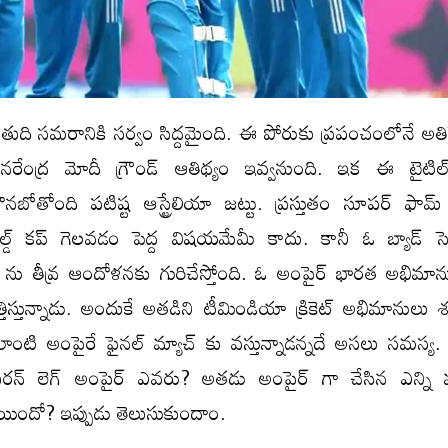
ుది సమరానికి సర్వం సిద్దమైంది. ఈ పోరుకు ప్రపంచంలోనే అతిపెద్
నరేంద్ర మోదీ గ్రౌండ్ ఆతిథ్యం ఇవ్వనుంది. ఇక ఈ టైటిల
నబోతోంది పటిష్ట ఆస్ట్రేలియా జట్టు. ప్రస్తుతం సూపర్ ఫామ
్డ్ కప్ గెలవడం పెద్ద విషయమేమీ కాదు. కానీ ఓ బ్యాడ్ స
స్ ను తీవ్ర ఆందోళనకు గురిచేస్తోంది. ఓ అంపైర్ భారత అభిమ
ెత్తిస్తున్నాడు. అందుకే అతడిని టీమిండియా క్రికెట్ అభిమానులు శ
ఇలాంటి అంపైరే ఫైనల్ మ్యాచ్ కు వస్తున్నాడన్నదే అసలు సమస్య
ఐరన్ లెగ్ అంపైర్ ఎవరు? అతడు అంపైర్ గా చేసిన ఎన్ని మ్
ిందో? ఇప్పుడు తెలుసుకుందాం.