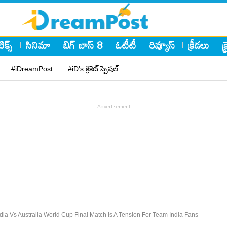
ిక్స్
సినిమా
బిగ్ బాస్ 8
ఓటీటీ
రివ్యూస్
క్రీడలు
క
#iDreamPost
#iD's క్రికెట్ స్పెషల్
dia Vs Australia World Cup Final Match Is A Tension For Team India Fans