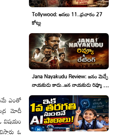
Tollywood: అసలు 11..ప్రచారం 27
కోట్లు
Jana Nayakudu Review: జనం మెచ్చే
నాయకుడు కాదు..జన నాయకుడు రివ్యూ &
రేటింగ్!
ోసమే ఎంతో
ంద్ర మోదీ
ు ఓ విషయం
విస్తారు ఓ