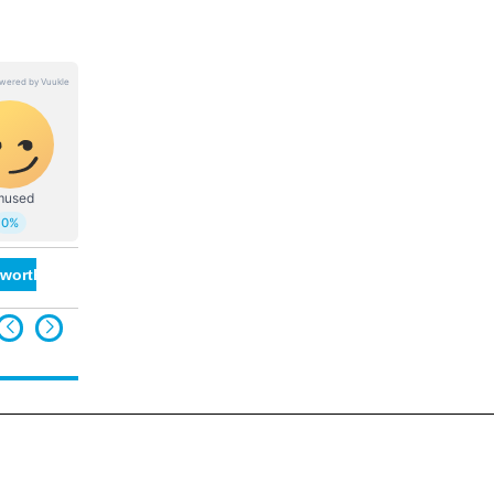
gworth
Richard Kettleborough
Team India fans
umpir