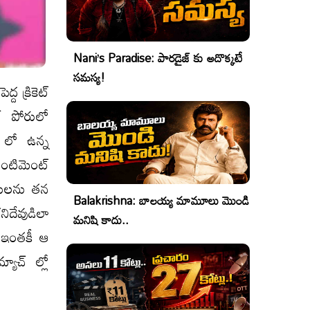
Nani’s Paradise: పారడైజ్ కు అదొక్కటే
సమస్య!
ద క్రికెట్
్ పోరులో
్ లో ఉన్న
ెంటిమెంట్
ానులను తన
Balakrishna: బాలయ్య మామూలు మొండి
నిదేవుడిలా
మనిషి కాదు..
. ఇంతకీ ఆ
యాచ్ ల్లో