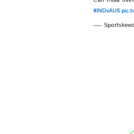
#INDvAUS
pic.
— Sportskeed