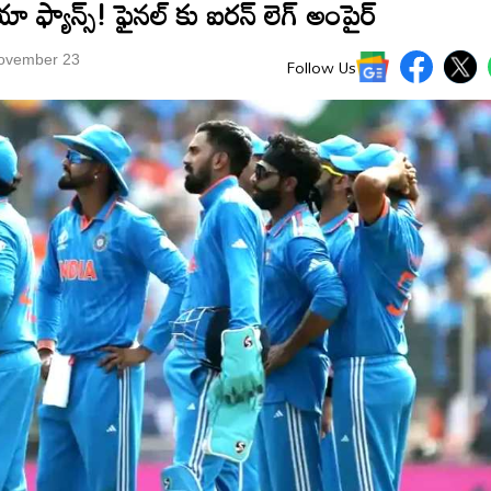
 ఫ్యాన్స్! ఫైనల్ కు ఐరన్ లెగ్ అంపైర్
November 23
Follow Us