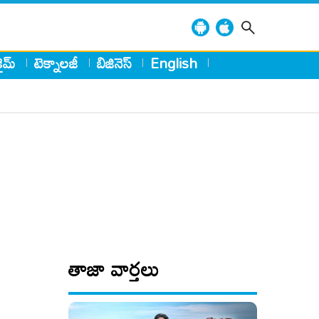
్రైమ్
టెక్నాలజీ
బిజినెస్
English
తాజా వార్తలు