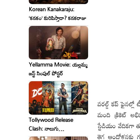
Korean Kanakaraju:
‘కనకం’ కురిపిస్తాడా? కనకరాజు
Yellamma Movie: యల్లమ్మ
జస్ట్ సింపుల్ పోస్టర్
వరల్డ్ కప్ ఫైనల్ల
మంది క్రికెట్ అ
Tollywood Release
స్టేడియం వేదికగా
Clash: నాలుగు
తెగ ఆందోళనకు గురి
సినిమాలు..ఒకేసారి..ఎందుకో?