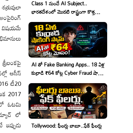
Class 1 నుంచే AI Subject..
 శత్రువులా
భారతదేశంలో మొదటి రాష్ట్రంగా కొత్త
ంపైరింగ్
చరిత్ర!
 ఈ విషయమే
అభిమానులు
 శ్రీలంకపై
AI తో Fake Banking Apps.. 18 ఏళ్ల
్లో ఆసీస్
కుర్రాడి ₹64 కోట్ల Cyber Fraud షాకింగ్
ఆపరేషన్!
2016 టీ20
. ఇక 2017
తిలో ఓటమి
మ్యాచ్ లో
ే ఇప్పుడు
Tollywood: ఫీలర్లు బాబూ..ఫేక్ ఫీలర్లు