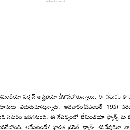
ో టీమిండియా వర్సెస్ ఆస్ట్రేలియా ఢీకొనబోతున్నాయి. ఈ సమరం క
భిమానులు ఎదురుచూస్తున్నారు. ఆదివారం(నవంబర్ 19న) నరే
 తుది సమరం జరగనుంది. ఈ నేపథ్యంలో టీమిండియా ఫ్యాన్స్ న
చేస్తోంది. అదేంటంటే? భారత క్రికెట్ ఫ్యాన్స్ శనిదేవుడిలా భా