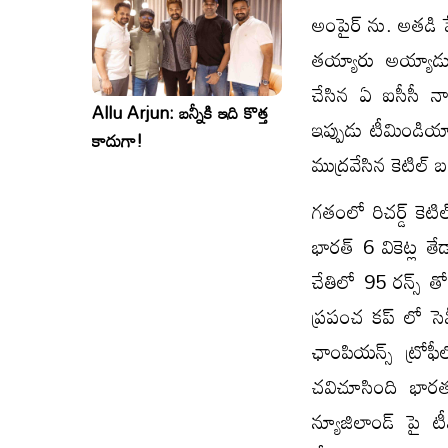
అంపైర్ ను. అతడి పే
తయ్యారు అయ్యాడు
చేసిన ఏ ఐసీసీ న
Allu Arjun: బన్నీకి ఇది కొత్త
ఇప్పుడు టీమిండియా
కాదుగా!
ముద్రవేసిన కెటిల్ బ
గతంలో రిచర్డ్ కెట
భారత్ 6 వికెట్ల త
చేతిలో 95 రన్స్ 
ప్రపంచ కప్ లో సె
ఛాంపియన్స్ ట్రో
చవిచూసింది భారత
న్యూజిలాండ్ పై 