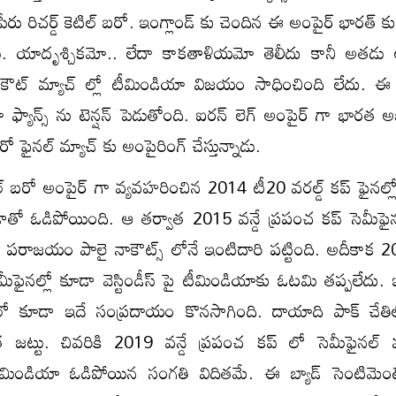
రు రిచర్డ్ కెటిల్ బరో. ఇంగ్లాండ్ కు చెందిన ఈ అంపైర్ భారత్ కు
. యాదృశ్చికమో.. లేదా కాకతాళియమో తెలీదు కానీ అతడు అ
ాకౌట్ మ్యాచ్ ల్లో టీమిండియా విజయం సాధించింది లేదు.
 ఫ్యాన్స్ ను టెన్షన్ పెడుతోంది. ఐరన్ లెగ్ అంపైర్ గా భారత 
రో ఫైనల్ మ్యాచ్ కు అంపైరింగ్ చేస్తున్నాడు.
ిల్ బరో అంపైర్ గా వ్యవహరించిన 2014 టీ20 వరల్డ్ కప్ ఫైనల్లో
ేడాతో ఓడిపోయింది. ఆ తర్వాత 2015 వన్డే ప్రపంచ కప్ సెమీఫైనల
తో పరాజయం పాలై నాకౌట్స్ లోనే ఇంటిదారి పట్టింది. అదీకాక 
మీఫైనల్లో కూడా వెస్టిండీస్ పై టీమిండియాకు ఓటమి తప్పలేదు
ఫీలో కూడా ఇదే సంప్రదాయం కొనసాగింది. దాయాది పాక్ చే
 జట్టు. చివరికి 2019 వన్డే ప్రపంచ కప్ లో సెమీఫైనల్ 
టీమిండియా ఓడిపోయిన సంగతి విదితమే. ఈ బ్యాడ్ సెంటిమెంట