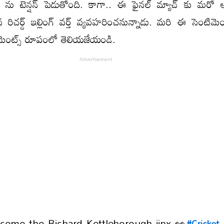
స్ ను టెన్షన్ పెడుతోంది. కాగా.. ఈ ఫైనల్ మ్యాచ్ కు మరో 
ిన రిచర్డ్ ఇల్లింగ్ వర్త్ వ్యవహరించనున్నాడు. మరి ఈ సెంటిమ
మెంట్స్ రూపంలో తెలియజేయండి.
rcome the Richard Kettleborough jinx 👀
#Cricket