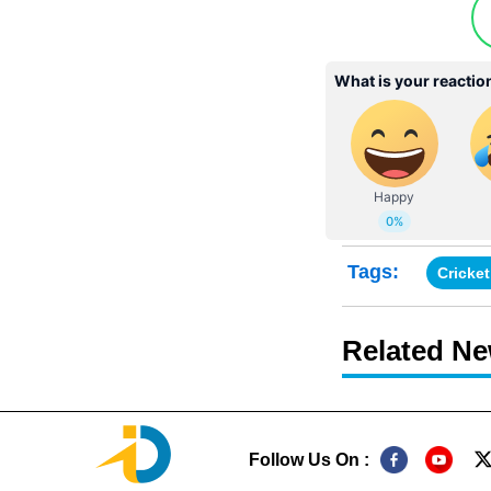
Tags:
Cricke
Related N
Follow Us On :