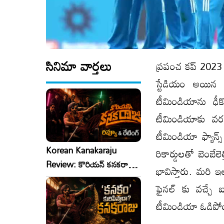
సినిమా వార్తలు
ప్రపంచ కప్ 2023 త
స్టేడియం అయిన 
టీమిండియాను ఢీకొ
టీమిండియాకు వరల
టీమిండియా ఫ్యాన్
Korean Kanakaraju
రికార్డులతో బెంబేల
Review: కొరియన్ కనకరాజు
భావిస్తారు. మరి 
రివ్యూ & రేటింగ్!
ఫైనల్ కు వచ్చే 
టీమిండియా ఓడిపోయ