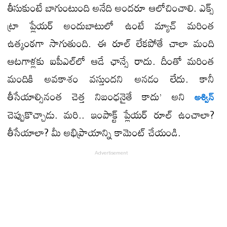
తీసుకుంటే బాగుంటుంది అనేది అందరూ ఆలోచించాలి. ఎక్స్​
ట్రా ప్లేయర్ అందుబాటులో ఉంటే మ్యాచ్ మరింత
ఉత్కంఠగా సాగుతుంది. ఈ రూల్ లేకపోతే చాలా మంది
ఆటగాళ్లకు ఐపీఎల్​లో ఆడే ఛాన్సే రాదు. దీంతో మరింత
మందికి అవకాశం వస్తుందని అనడం లేదు. కానీ
తీసేయాల్సినంత చెత్త నిబంధనైతే కాదు’ అని
అశ్విన్
చెప్పుకొచ్చాడు. మరి.. ఇంపాక్ట్ ప్లేయర్ రూల్ ఉంచాలా?
తీసేయాలా? మీ అభిప్రాయాన్ని కామెంట్ చేయండి.