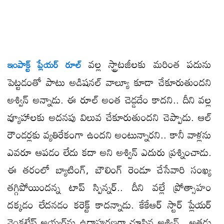
వల్ల స్ట్రాటజీలకు మరింత పదును
ఇంపాక్ట్ ప్లేయర్ రూల్
పెట్టడంతో పాటు అడిషనల్ వాల్యూ కూడా చేకూరుతుందని
అశ్విన్ అన్నాడు. ఈ రూల్ అంత చెడ్డదేం కాదని.. దీని వల్ల
వ్యూహాలకు అదనపు విలువ చేకూరుతుందని చెప్పాడు. ఆల్​
రౌండర్లకు వ్యతిరేకంగా ఉందని అంటున్నారని.. కానీ వాళ్లను
ఎవరూ ఆపడం లేదు కదా అని అశ్విన్ ఎదురు ప్రశ్నించాడు.
ఈ తరంలో బ్యాటింగ్, బౌలింగ్ రెండూ చేసేవారి సంఖ్య
తగ్గిపోయిందన్న టాప్ స్పిన్నర్.. దీని వల్లే ప్రోత్సాహం
దక్కడం లేదనడం కరెక్ట్ కాదన్నాడు. కేకేఆర్ స్టార్ ప్లేయర్​
వెంకటేష్ అయ్యర్​ను ఉదాహరణగా చూపిన అశ్విన్.. అతడు