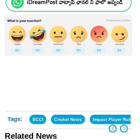
iDreamPost వాట్సాప్ ఛానల్ ని ఫాలో అవ్వండి
Tags:
BCCI
Cricket News
Impact Player Rule
Related News