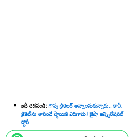
ఇదీ చదవండి:
గొప్ప క్రికెటర్‌ అవ్వాలనుకున్నాడు.. కానీ,
క్రికెట్‌ను శాసించే స్థాయికి ఎదిగాడు! జైషా ఇన్స్పిరేషనల్‌
స్టోరీ