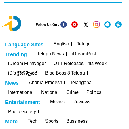
Follow Us On :
English
Telugu
Language Sites
Telugu News
iDreamPost
Trending
iDream FilmNager
OTT Releases This Week
iD's క్రికెట్ స్పెషల్
Bigg Boss 8 Telugu
Andhra Pradesh
Telangana
News
International
National
Crime
Politics
Movies
Reviews
Entertainment
Photo Gallery
Tech
Sports
Bussiness
More