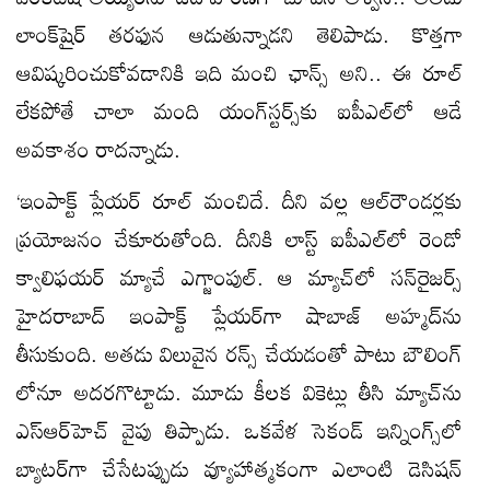
లాంక్​షైర్ తరఫున ఆడుతున్నాడని తెలిపాడు. కొత్తగా
ఆవిష్కరించుకోవడానికి ఇది మంచి ఛాన్స్ అని.. ఈ రూల్
లేకపోతే చాలా మంది యంగ్​స్టర్స్​కు ఐపీఎల్​లో ఆడే
అవకాశం రాదన్నాడు.
‘ఇంపాక్ట్ ప్లేయర్ రూల్ మంచిదే. దీని వల్ల ఆల్​రౌండర్లకు
ప్రయోజనం చేకూరుతోంది. దీనికి లాస్ట్ ఐపీఎల్​లో రెండో
క్వాలిఫయర్ మ్యాచే ఎగ్జాంపుల్. ఆ మ్యాచ్​లో సన్​రైజర్స్
హైదరాబాద్ ఇంపాక్ట్ ప్లేయర్​గా షాబాజ్ అహ్మద్​ను
తీసుకుంది. అతడు విలువైన రన్స్ చేయడంతో పాటు బౌలింగ్​
లోనూ అదరగొట్టాడు. మూడు కీలక వికెట్లు తీసి మ్యాచ్​ను
ఎస్​ఆర్​హెచ్​ వైపు తిప్పాడు. ఒకవేళ సెకండ్ ఇన్నింగ్స్​లో
బ్యాటర్​గా చేసేటప్పుడు వ్యూహాత్మకంగా ఎలాంటి డెసిషన్