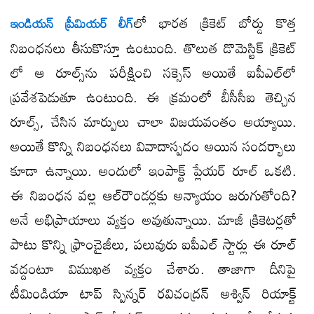
​లో భారత క్రికెట్ బోర్డు కొత్త
ఇండియన్ ప్రీమియర్ లీగ్
నిబంధనలు తీసుకొస్తూ ఉంటుంది. తొలుత డొమెస్టిక్ క్రికెట్​
లో ఆ రూల్స్​ను పరీక్షించి సక్సెస్ అయితే ఐపీఎల్​లో
ప్రవేశపెడుతూ ఉంటుంది. ఈ క్రమంలో బీసీసీఐ తెచ్చిన
రూల్స్, చేసిన మార్పులు చాలా విజయవంతం అయ్యాయి.
అయితే కొన్ని నిబంధనలు వివాదాస్పదం అయిన సందర్భాలు
కూడా ఉన్నాయి. అందులో ఇంపాక్ట్ ప్లేయర్ రూల్ ఒకటి.
ఈ నిబంధన వల్ల ఆల్​రౌండర్లకు అన్యాయం జరుగుతోంది?
అనే అభిప్రాయాలు వ్యక్తం అవుతున్నాయి. మాజీ క్రికెటర్లతో
పాటు కొన్ని ఫ్రాంచైజీలు, పలువురు ఐపీఎల్ స్టార్లు ఈ రూల్​
వద్దంటూ విముఖత వ్యక్తం చేశారు. తాజాగా దీనిపై
టీమిండియా టాప్ స్పిన్నర్ రవిచంద్రన్ అశ్విన్ రియాక్ట్