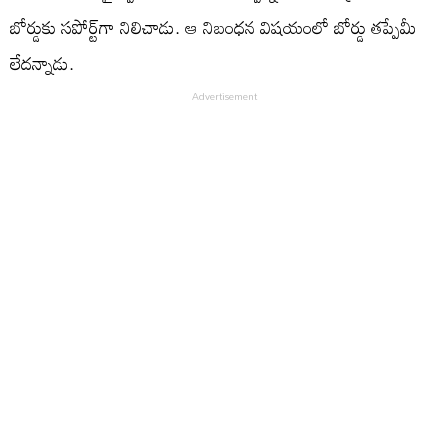
బోర్డుకు సపోర్ట్​గా నిలిచాడు. ఆ నిబంధన విషయంలో బోర్డు తప్పేమీ
లేదన్నాడు.