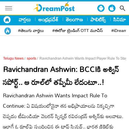
వార్తలు
ఆంధ్రప్రదేశ్
తెలంగాణ
పాలిటిక్స్
సినిమా
#తెలుగు వార్తలు
#ఈరోజు ట్రెండింగ్ OTT మూవీస్
#iDreamP
Telugu News
/
sports
/
Ravichandran Ashwin Wants Impact Player Rule To Stay I
Ravichandran Ashwin: BCCIకి అశ్విన్
సపోర్ట్.. ఆ రూల్​లో తప్పేమీ లేదంటూ..!
Ravichandran Ashwin Wants Impact Rule To
Continue: ఏ విషయంలోనైనా తన అభిప్రాయాలను నిక్కచ్చిగా
చెప్పడం టీమిండియా వెటరన్ స్పిన్నర్ రవిచంద్రన్ అశ్విన్​కు అలవాటు.
ఇలాగే ఓ రూల్​పై స్పందించిన ఈ టాప్ స్పిన్నర్.. భారత క్రికెట్​కు