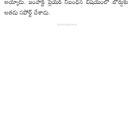
అయ్యాడు. ఇంపాక్ట్ ప్లేయర్ నిబంధన విషయంలో బోర్డుకు
అతడు సపోర్ట్ చేశాడు.