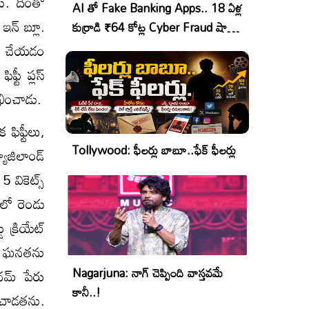
ు. దీంతో
AI తో Fake Banking Apps.. 18 ఏళ్ల
 ఇన్ బ్లూ.
కుర్రాడి ₹64 కోట్ల Cyber Fraud షాకింగ్
ఆపరేషన్!
ోరు చేయడం
్టీ ప్లస్
లిఖించాడు.
 ఫిఫ్టీలు,
Tollywood: ఫీలర్లు బాబూ..ఫేక్ ఫీలర్లు
్యూజిలాండ్
 వికెట్స్
ికలో రెండు
ు క్రియేట్
ల ఘనతను
Nagarjuna: నాగ్ చెప్పింది వాస్తవమే
థమ్ పేరు
కానీ..!
ించాడతను.