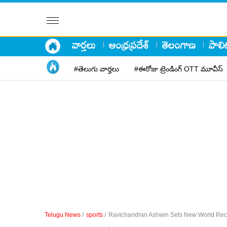
వార్తలు
ఆంధ్రప్రదేశ్
తెలంగాణ
పాలిట
#తెలుగు వార్తలు
#ఈరోజు ట్రెండింగ్ OTT మూవీస్
Telugu News
/
sports
/
Ravichandran Ashwin Sets New World Reco