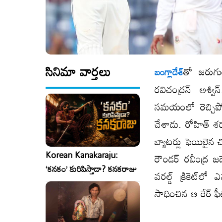
సినిమా వార్తలు
​తో జరుగు
బంగ్లాదేశ్
రవిచంద్రన్ అశ్వ
సమయంలో రెచ్చిపో
చేశాడు. రోహిత్ శర్
బ్యాటర్లు ఫెయిలైన చో
Korean Kanakaraju:
రౌండర్ రవీంద్ర జ
‘కనకం’ కురిపిస్తాడా? కనకరాజు
వరల్డ్ క్రికెట్​
సాధించిన ఆ రేర్ ఫీ