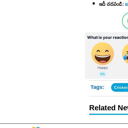
ఇదీ చదవండి:
బ
Tags:
Cricke
Related N