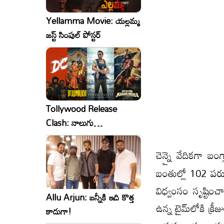
Yellamma Movie: యల్లమ్మ
జస్ట్ సింపుల్ పోస్టర్
Tollywood Release
Clash: నాలుగు
సినిమాలు..ఒకేసారి..ఎందుకో?
చెన్నై వేదికగా బంగ
బంతుల్లో 102 పరు
విధ్వంసం సృష్టించ
Allu Arjun: బన్నీకి ఇది కొత్త
ఉన్న టైమ్​లోకి క్ర
కాదుగా!