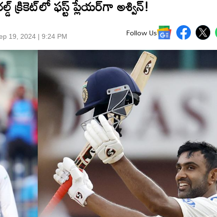
్ క్రికెట్​లో ఫస్ట్ ప్లేయర్​గా అశ్విన్!
Follow Us
ep 19, 2024 | 9:24 PM