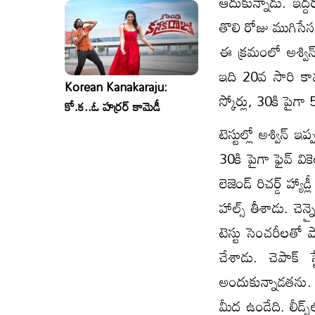
ఆదుకున్నాడు. ఇద
తొలి రోజు ముగిసేసర
ఈ క్రమంలో అశ్విన్ 
ఇది 20వ సారి కావడం
Korean Kanakaraju:
స్కోర్లు, 30కి పైగా 
కో.క..ఓ హర్రర్ కామెడీ
టెస్టుల్లో అశ్విన్
30కి పైగా ఫైవ్ వికె
లెజెండ్ రిచర్డ్ హ్
హాల్స్ తీశాడు. చెన్
టెస్టు సెంచరీలతో పాట
చేశాడు. చెపాక్
అందుకున్నాడతను. 
మీద ఉండేది. లీడ్