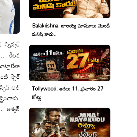
Balakrishna: బాలయ్య మామూలు మొండి
మనిషి కాదు..
స్పిన్నర్
ు.. కీలక
ట్లాలేలా
టి స్టార్
్పిన్ ఆల్​
Tollywood: అసలు 11..ప్రచారం 27
్టించాడు.
కోట్లు
 అశ్విన్