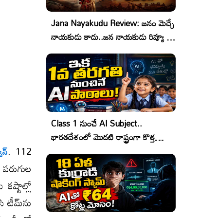
Jana Nayakudu Review: జనం మెచ్చే
నాయకుడు కాదు..జన నాయకుడు రివ్యూ &
రేటింగ్!
Class 1 నుంచే AI Subject..
భారతదేశంలో మొదటి రాష్ట్రంగా కొత్త
. 112
ిన్
చరిత్ర!
ు పరుగుల
కష్టాల్లో
ి టీమ్​ను