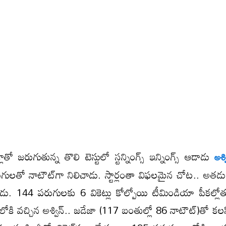
్లాతో జరుగుతున్న తొలి టెస్టులో స్టన్నింగ్స్ ఇన్నింగ్స్ ఆడాడు
అశ్వ
గులతో నాటౌట్​గా నిలిచాడు. స్టార్లంతా విఫలమైన చోట.. అతడ
ాడు. 144 పరుగులకు 6 వికెట్లు కోల్పోయి టీమిండియా పీకల్లోతు 
ీజులోకి వచ్చిన అశ్విన్.. జడేజా (117 బంతుల్లో 86 నాటౌట్)తో కలస