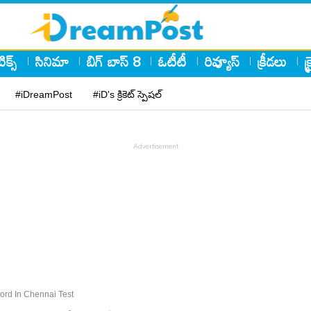
ిక్స్
సినిమా
బిగ్ బాస్ 8
ఓటీటీ
రివ్యూస్
క్రీడలు
క
#iDreamPost
#iD's క్రికెట్ స్పెషల్
rd In Chennai Test