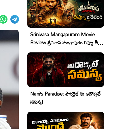
Srinivasa Mangapuram Movie
Review:శ్రీనివాస మంగాపురం రివ్యూ &
రేటింగ్
Nani’s Paradise: పారడైజ్ కు అదొక్కటే
సమస్య!