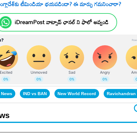
ంగ్లాదేశ్‌కు టీమిండియా భయపడిందా? ఈ మార్పు గమనించారా?
iDreamPost వాట్సాప్ ఛానల్ ని ఫాలో అవ్వండి
t News
IND vs BAN
New World Record
Ravichandran
ews