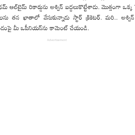
మ్ ఆల్​టైమ్ రికార్డును అశ్విన్ బద్దలుకొట్టేశాడు. మొత్తంగా ఒక్క
్డులను తన ఖాతాలో వేసుకున్నాడు స్టార్ క్రికెటర్. మరి.. అశ్వి
పై మీ ఒపీనియన్​ను కామెంట్ చేయండి.