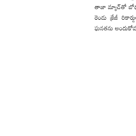
తాజా మ్యాచ్​తో బోథ
రెండు క్రేజీ రికార
ఘనతను అందుకోవడం