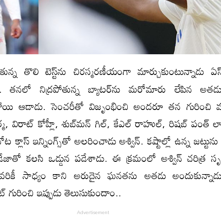
తున్న తొలి టెస్ట్​ను చిరస్మరణీయంగా మార్చుకుంటున్నాడు ఏస్ 
ిన్. తనలో నిద్రపోతున్న బ్యాటర్​ను మరోమారు లేపిన అతడ
యి ఆడాడు. సెంచరీతో విజృంభించి అందరూ తన గురించి మా
మ, విరాట్ కోహ్లీ, శుబ్​మన్ గిల్, కేఎల్ రాహుల్, రిషబ్ పంత్ లాం
ట క్లాస్ ఇన్నింగ్స్​తో అలరించాడు అశ్విన్. కష్టాల్లో ఉన్న జట్టును స
డేజాతో కలసి ఒడ్డున పడేశాడు. ఈ క్రమంలో అశ్విన్ చరిత్ర సృష
లో ఎవరికీ సాధ్యం కాని అరుదైన ఘనతను అతడు అందుకున్నాడు.
ట్ గురించి ఇప్పుడు తెలుసుకుందాం..