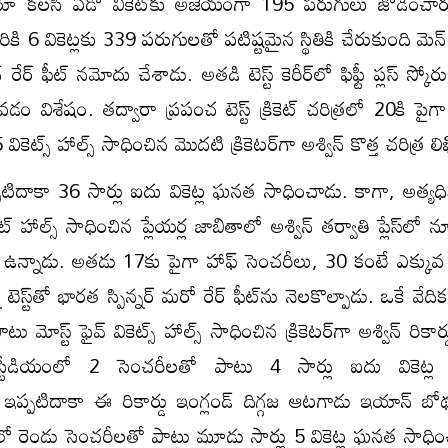
్దరూ కలసి ఏడో వికెట్​కు అజేయంగా 195 పరుగులు జోడించార
ికి 6 వికెట్లకు 339 పరుగులతో పటిష్టమైన స్థితికి చేరుకుంది మెన్
రేర్ ఫీట్ నమోదు చేశాడు. అతడి టెస్ట్ కెరీర్​లో ఫిఫ్టీ ప్లస్ స్క
 విశేషం. తద్వారా ప్రపంచ టెస్ట్ క్రికెట్ చరిత్రలో 20కి పైగా ఫిఫ
5 వికెట్స్ హాల్స్ సాధించిన మొదటి క్రికెటర్​గా అశ్విన్ కొత్త చరిత్ర 
 ఇప్పటిదాకా 36 సార్లు ఐదు వికెట్ల ఘనత సాధించాడు. కాగా, అత్యధిక
ట్ హాల్స్ సాధించిన ప్లేయర్ల జాబితాలో అశ్విన్ తర్వాతి ప్లేస్​లో న
యాడ్లీ ఉన్నాడు. అతడు 17కు పైగా హాఫ్ సెంచరీలు, 30 కంటే ఎక్కువ 5
నై టెస్ట్​తో భారత స్పిన్నర్ మరో రేర్ ఫీట్​ను నెలకొల్పాడు. ఒకే వేద
ు మోస్ట్ ఫైవ్ వికెట్స్ హాల్స్ సాధించిన క్రికెటర్​గా అశ్విన్ రికార్డ
 స్టేడియంలో 2 సెంచరీలతో పాటు 4 సార్లు ఐదు వికెట్
ఇప్పటిదాకా ఈ రికార్డు ఇంగ్లండ్ దిగ్గజ ఆటగాడు ఇయాన్ బో
స్​లో రెండు సెంచరీలతో పాటు మూడు సార్లు 5 వికెట్ల ఘనత సాధ