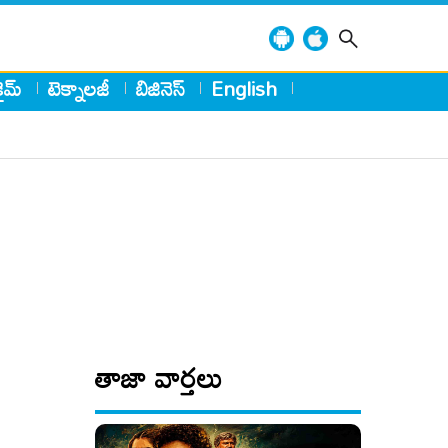
్రైమ్
టెక్నాలజీ
బిజినెస్
English
తాజా వార్తలు