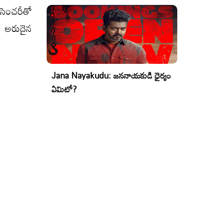
 సెంచరీతో
న్ అరుదైన
Jana Nayakudu: జననాయకుడి ధైర్యం
ఏమిటో?