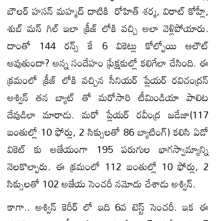
బౌలర్ హసన్ మహ్మద్ దాటికి రోహిత్ శర్మ, విరాట్ కోహ్లీ,
శుబ్ మన్ గిల్ ఇలా క్రీజ్ లోకి వచ్చి అలా వెళ్లిపోయారు.
దాంతో 144 రన్స్ కే 6 వికెట్లు కోల్పోయి ఆలౌట్
అవుతుందా? అన్న సందేహం ప్రేక్షకుల్లో కలిగేలా చేసింది. ఈ
క్రమంలో క్రీజ్ లోకి వచ్చిన సీనియర్ ప్లేయర్ రవిచంద్రన్
అశ్విన్ తన బ్యాట్ తో మరోసారి టీమిండియా పాలిట
దేవుడిలా మారాడు. మరో ప్లేయర్ రవీంద్ర జడేజా(117
బంతుల్లో 10 ఫోర్లు, 2 సిక్సులతో 86 బ్యాటింగ్) కలిసి ఏడో
వికెట్ కు అజేయంగా 195 పరుగుల భాగస్వామ్యాన్ని
నెలకొల్పారు. ఈ క్రమంలో 112 బంతుల్లో 10 ఫోర్లు, 2
సిక్సులతో 102 అజేయ సెంచరీ నమోదు చేశాడు అశ్విన్.
కాగా.. అశ్విన్ కెరీర్ లో ఇది 6వ టెస్ట్ సెంచరీ. ఇక ఈ