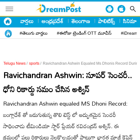
వార్తలు
ఆంధ్రప్రదేశ్
తెలంగాణ
పాలిటిక్స్
సినిమా
#తెలుగు వార్తలు
#ఈరోజు ట్రెండింగ్ OTT మూవీస్
#iDreamP
Telugu News
/
sports
/
Ravichandran Ashwin Equaled Ms Dhonis Record During 
Ravichandran Ashwin: సూపర్ సెంచరీ..
ధోని రికార్డు సమం చేసిన అశ్విన్
Ravichandran Ashwin equaled MS Dhoni Record:
బంగ్లాదేశ్ తో జరుగుతున్న తొలి టెస్ట్ లో అద్భుతమైన సెంచరీ
సాధించాడు టీమిండియా స్టార్ ప్లేయర్ రవిచంద్రన్ అశ్విన్. ఈ
క్రమంలో పలు రికార్డులు నెలకొల్పడంతో పాటుగా భారత మాజీ కెప్టెన్