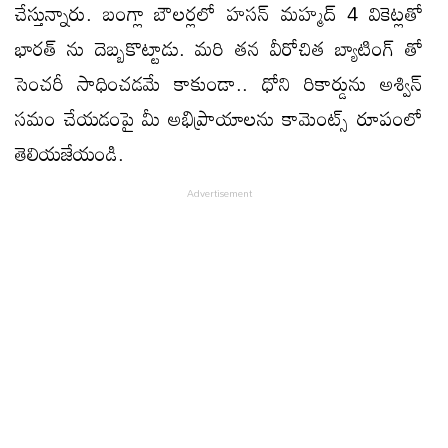
చేస్తున్నారు. బంగ్లా బౌలర్లలో హసన్ మహ్మద్ 4 వికెట్లతో
భారత్ ను దెబ్బకొట్టాడు. మరి తన వీరోచిత బ్యాటింగ్ తో
సెంచరీ సాధించడమే కాకుండా.. ధోని రికార్డును అశ్విన్
సమం చేయడంపై మీ అభిప్రాయాలను కామెంట్స్ రూపంలో
తెలియజేయండి.