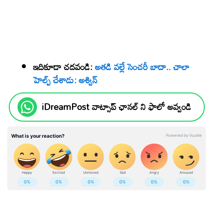
ఇదికూడా చదవండి:
అతడి వల్లే సెంచరీ బాదా.. చాలా
హెల్ప్ చేశాడు: అశ్విన్
iDreamPost వాట్సాప్ ఛానల్ ని ఫాలో అవ్వండి