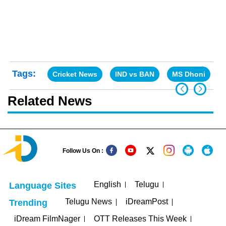
Tags:
Cricket News
IND vs BAN
MS Dhoni
Related News
Follow Us On :
English
Telugu
Language Sites
Telugu News
iDreamPost
Trending
iDream FilmNager
OTT Releases This Week