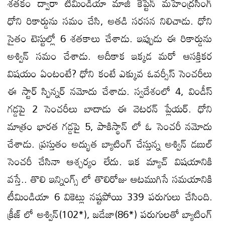
శతకం ద్వారా టీమిండియా మాజీ కెప్టెన్ మహేంద్రసింగ్
ధోని రికార్డును సమం చేసి, అతడి సరసన నిలిచాడు. ధోని
సైతం టెస్టుల్లో 6 శతకాలు చేశాడు. ఇప్పుడు ఈ రికార్డును
అశ్విన్ సమం చేశాడు. అదీకాక ఇక్కడ మరో ఆసక్తికర
విషయం ఏంటంటే? ధోని కంటే ఎక్కువ ఓవర్సీస్ సెంచరీలు
ఈ స్టార్ స్పిన్నర్ నమోదు చేశాడు. స్వదేశంలో 4, విండీస్
గడ్డపై 2 సెంచరీలు బాదాడు ఈ వెటరన్ ప్లేయర్. ధోని
మాత్రం భారత గడ్డపై 5, పాకిస్థాన్ లో ఓ సెంచరీ నమోదు
చేశాడు. ప్రస్తుతం అద్భుత బ్యాటింగ్ చేస్తున్న అశ్విన్ డబుల్
సెంచరీ చేసినా ఆశ్చర్యం లేదు. ఇక మ్యాచ్ విషయానికి
వస్తే.. తొలి ఇన్నింగ్స్ లో తొలిరోజు ఆటముగిసే సమయానికి
టీమిండియా 6 వికెట్లు నష్టపోయి 339 పరుగులు చేసింది.
క్రీజ్ లో అశ్విన్(102*), జడేజా(86*) పరుగులతో బ్యాటింగ్