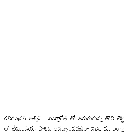
రవిచంద్రన్ అశ్విన్.. బంగ్లాదేశ్ తో జరుగుతున్న తొలి టెస్ట్
లో టీమిండియా పాలిట ఆపద్భాంధవుడిలా నిలిచాడు. బంగ్లా