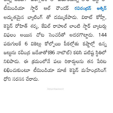
టీమిండియా స్టార్ ఆల్ రౌండర్
రవిచంద్రన్ అశ్విన్
అద్భుతమైన బ్యాటింగ్ తో దమ్మురేపాడు. విరాట్ కోహ్లీ,
కెప్టెన్ రోహిత్ శర్మ, కేెఎల్ రాహుల్ లాంటి స్టార్ బ్యాటర్లు
విఫలం అయిన చోట సెంచరీతో అదరగొట్టాడు. 144
పరుగులకే 6 వికెట్లు కోల్పోయి పీకల్లోతు కష్టాల్లో ఉన్న
జట్టును రవీంద్ర జడేజాతో(86 నాటౌట్) కలిసి పటిష్ట స్థితిలో
నిలిపాడు. ఈ క్రమంలోనే పలు రికార్డులను తన పేరిట
లిఖించుకుంటూ టీమిండియా మాజీ కెప్టెన్ మహేంద్రసింగ్
ధోని సరసన చేరాడు.