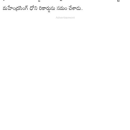
మహేంద్రసింగ్ ధోని రికార్డును సమం చేశాడు.