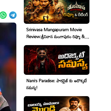
Srinivasa Mangapuram Movie
Review:శ్రీనివాస మంగాపురం రివ్యూ &
రేటింగ్
Nani’s Paradise: పారడైజ్ కు అదొక్కటే
సమస్య!