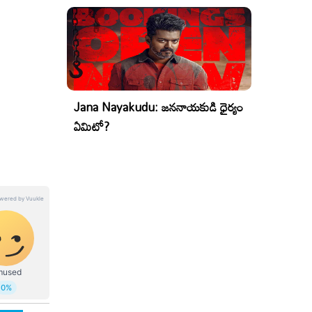
Jana Nayakudu: జననాయకుడి ధైర్యం
ఏమిటో?