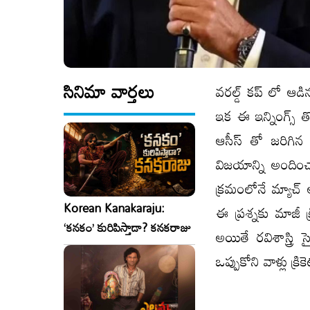
సినిమా వార్తలు
వరల్డ్ కప్ లో ఆడిన
ఇక ఈ ఇన్నింగ్స్ తో 
ఆసీస్ తో జరిగిన
విజయాన్ని అందించా
క్రమంలోనే మ్యాచ్
Korean Kanakaraju:
ఈ ప్రశ్నకు మాజీ క్ర
‘కనకం’ కురిపిస్తాడా? కనకరాజు
అయితే రవిశాస్త్
ఒప్పుకోని వాళ్లు 