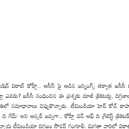
ిన్ విరాట్ కోహ్లీ.. ఆసీస్ పై ఆడిన ఇన్నింగ్స్ తర్వాత ఐసీసీ 
్లీ ఎవరు? ఐసీసీ సంధించిన ఈ ప్రశ్నకు మాజీ క్రికెటర్లు, దిగ్గజాలు
 రీతిలో సమాధానాలు చెప్పుకొచ్చారు. టీమిండియా హెడ్ కోచ్ రాహు
 ది గేమ్’ అని ఆన్సర్ ఇవ్వగా.. కోహ్లీ వన్ ఆఫ్ ది గ్రేటెస్ట్ క్రికె
చాడు టీమిండియా దిగ్గజం సౌరవ్ గంగూలీ. మిగతా వారిలో విరాట్ బె