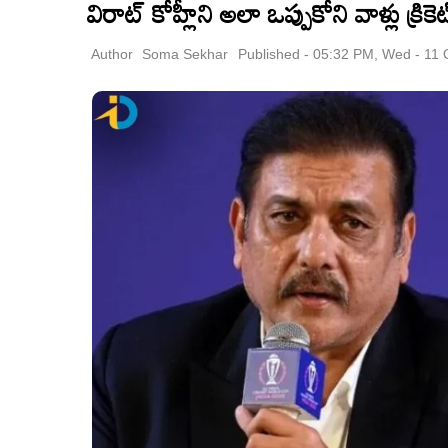
విరాట్ కోహ్లీని అలా ఒప్పుకోని వాళ్లు క్ర
Author
Soma Sekhar
Published - 05:32 PM, Wed - 11 