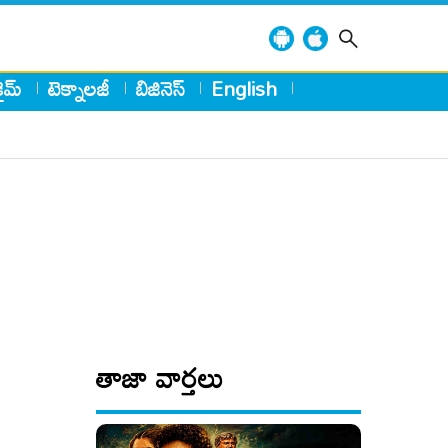
్రైమ్
టెక్నాలజీ
బిజినెస్
English
తాజా వార్తలు