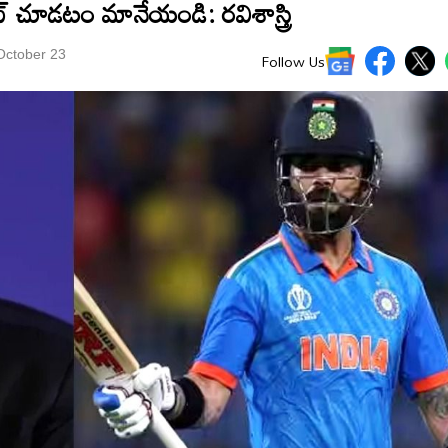
ికెట్ చూడటం మానేయండి: రవిశాస్త్రి
October 23
Follow Us