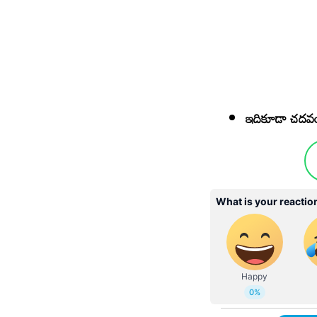
ఇదికూడా చదవ