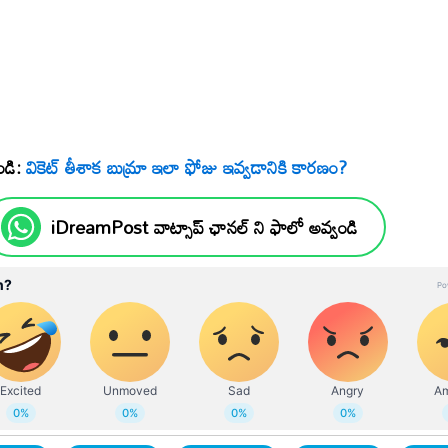
ండి:
వికెట్ తీశాక బుమ్రా ఇలా ఫోజు ఇవ్వడానికి కారణం?
iDreamPost వాట్సాప్ ఛానల్ ని ఫాలో అవ్వండి