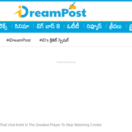
ిక్స్
సినిమా
బిగ్ బాస్ 8
ఓటీటీ
రివ్యూస్
క్రీడలు
క
#iDreamPost
#iD's క్రికెట్ స్పెషల్
at Virat Kohli Is The Greatest Player To Stop Watching Cricket