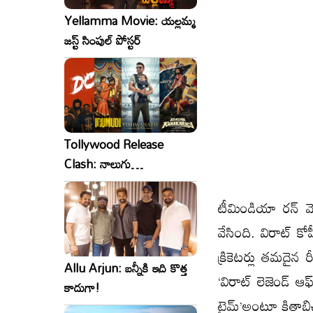
Yellamma Movie: యల్లమ్మ
జస్ట్ సింపుల్ పోస్టర్
Tollywood Release
Clash: నాలుగు
సినిమాలు..ఒకేసారి..ఎందుకో?
టీమిండియా రన్ మెష
వేసింది. విరాట్ కోహ
క్రికెటర్లు తమదైన
Allu Arjun: బన్నీకి ఇది కొత్త
‘విరాట్ లెజెండ్ ఆఫ్
కాదుగా!
టైమ్’అంటూ కితాబిచ్