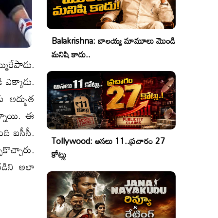
Balakrishna: బాలయ్య మామూలు మొండి
మనిషి కాదు..
్మురేపాడు.
ి ఎక్కాడు.
కు అద్భుత
ున్నాయి. ఈ
ది ఐసీసీ.
Tollywood: అసలు 11..ప్రచారం 27
పుకొచ్చారు.
కోట్లు
తడిని అలా