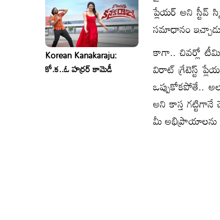
ప్లేయర్ అని స్టీవ
సమాధానం ఇచ్చాడు
కాగా.. చివర్లో టీమి
Korean Kanakaraju:
విరాట్ గ్రేటెస్ట్ 
కో.క..ఓ హర్రర్ కామెడీ
ఒప్పుకోకపోతే.. అ
అని కాస్త గట్టిగానే
మీ అభిప్రాయాలను