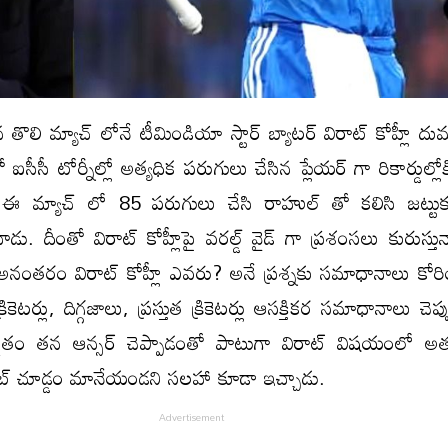
 తొలి మ్యాచ్ లోనే టీమిండియా స్టార్ బ్యాటర్ విరాట్ కోహ్లీ దుమ
ఐసీసీ టోర్నీల్లో అత్యధిక పరుగులు చేసిన ప్లేయర్ గా రికార్డుల్లోక
 ఈ మ్యాచ్ లో 85 పరుగులు చేసి రాహుల్ తో కలిసి జట్టు
డు. దీంతో విరాట్ కోహ్లీపై వరల్డ్ వైడ్ గా ప్రశంసలు కురుస్త
 అనంతరం విరాట్ కోహ్లీ ఎవరు? అనే ప్రశ్నకు సమాధానాలు కోరిం
ికెటర్లు, దిగ్గజాలు, ప్రస్తుత క్రికెటర్లు ఆసక్తికర సమాధానాలు చెప్
రి సైతం తన ఆన్సర్ చెప్పాడంతో పాటుగా విరాట్ విషయంలో అ
క్రికెట్ చూడ్డం మానేయండని సలహా కూడా ఇచ్చాడు.