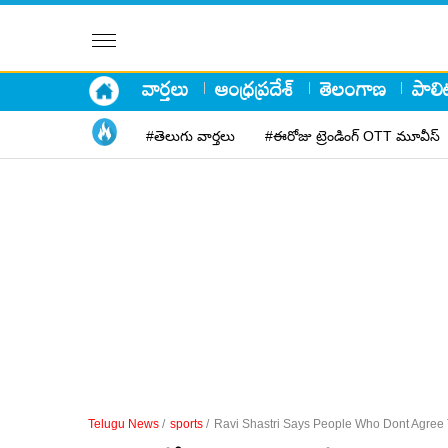
వార్తలు
ఆంధ్రప్రదేశ్
తెలంగాణ
పాలిట
#తెలుగు వార్తలు
#ఈరోజు ట్రెండింగ్ OTT మూవీస్
Telugu News
/
sports
/
Ravi Shastri Says People Who Dont Agree Th