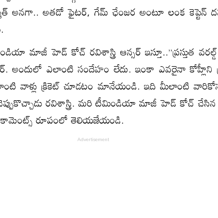
్ స్మిత్ అనగా.. అతడో ఫైటర్, గేమ్ ఛేంజర అంటూ లంక కెప్టెన్ 
.
ండియా మాజీ హెడ్ కోచ్ రవిశాస్త్రి ఆన్సర్ ఇస్తూ..”ప్రస్తుత వరల్డ్ 
ప్లేయర్. అందులో ఎలాంటి సందేహం లేదు. ఇంకా ఎవరైనా కోహ్లీని గ్రే
లాంటి వాళ్లు క్రికెట్ చూడటం మానేయండి. ఇది మీలాంటి వారిక
 చెప్పుకొచ్చాడు రవిశాస్త్రి. మరి టీమిండియా మాజీ హెడ్ కోచ్ చేసిన
 కామెంట్స్ రూపంలో తెలియజేయండి.