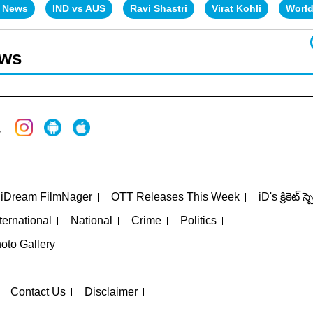
t News
IND vs AUS
Ravi Shastri
Virat Kohli
World
ews
iDream FilmNager
OTT Releases This Week
iD's క్రికెట్ స్
ternational
National
Crime
Politics
oto Gallery
Contact Us
Disclaimer