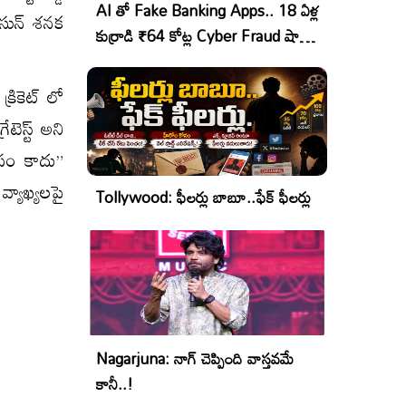
AI తో Fake Banking Apps.. 18 ఏళ్ల
దసున్ శనక
కుర్రాడి ₹64 కోట్ల Cyber Fraud షాకింగ్
ఆపరేషన్!
క్రికెట్ లో
టెస్ట్ అని
ోసం కాదు”
 వ్యాఖ్యలపై
Tollywood: ఫీలర్లు బాబూ..ఫేక్ ఫీలర్లు
Nagarjuna: నాగ్ చెప్పింది వాస్తవమే
కానీ..!