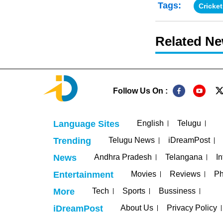
Tags:
Cricke
Related N
Follow Us On :
English
Telugu
Language Sites
Telugu News
iDreamPost
Trending
Andhra Pradesh
Telangana
In
News
Movies
Reviews
Ph
Entertainment
Tech
Sports
Bussiness
More
About Us
Privacy Policy
iDreamPost