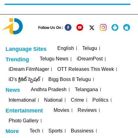
Follow Us On :
English
Telugu
Language Sites
Telugu News
iDreamPost
Trending
iDream FilmNager
OTT Releases This Week
iD's క్రికెట్ స్పెషల్
Bigg Boss 8 Telugu
Andhra Pradesh
Telangana
News
International
National
Crime
Politics
Movies
Reviews
Entertainment
Photo Gallery
Tech
Sports
Bussiness
More