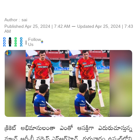
Author :
sai
Published Apr 25, 2024 | 7:42 AM
⚊
Updated
Apr 25, 2024 | 7:43
AM
Follow
|
Us
క్రికెట్‌ అభిమానులంతా ఎంతో ఆసక్తిగా ఎదురుచూస్తున్న
మ్యాచ్‌ ఆర్సీబీ వర్సెస్‌ ఎస్‌ఆర్‌హెచ్‌. గురువారం ఉప్పల్‌లోని