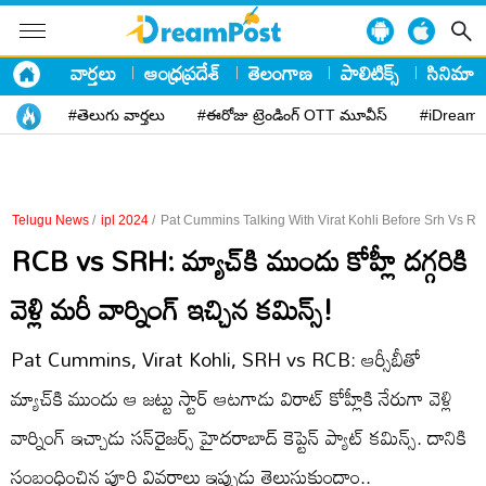
వార్తలు
ఆంధ్రప్రదేశ్
తెలంగాణ
పాలిటిక్స్
సినిమా
#తెలుగు వార్తలు
#ఈరోజు ట్రెండింగ్ OTT మూవీస్
#iDreamP
Telugu News
/
ipl 2024
/
Pat Cummins Talking With Virat Kohli Before Srh Vs Rcb
RCB vs SRH: మ్యాచ్‌కి ముందు కోహ్లీ దగ్గరికి
వెళ్లి మరీ వార్నింగ్‌ ఇచ్చిన కమిన్స్‌!
Pat Cummins, Virat Kohli, SRH vs RCB: ఆర్సీబీతో
మ్యాచ్‌కి ముందు ఆ జట్టు స్టార్‌ ఆటగాడు విరాట్‌ కోహ్లీకి నేరుగా వెళ్లి
వార్నింగ్‌ ఇచ్చాడు సన్‌రైజర్స్‌ హైదరాబాద్‌ కెప్టెన్‌ ప్యాట్‌ కమిన్స్‌. దానికి
సంబంధించిన పూర్తి వివరాలు ఇప్పుడు తెలుసుకుందాం..