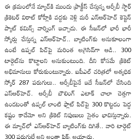
ఈ క్రమంలోనే మ్యాచ్‌కి ముందు ప్రాక్టీస్‌ చేస్తున్న ఆర్సీబీ స్టార్‌
క్రికెటర్‌ విరాట్‌ కోహ్లీకి వద్దకు వెళ్లి మరీ ఎస్‌ఆర్‌హెచ్‌ కెప్టెన్‌
ప్యాట్‌ కమిన్స్‌ వార్నింగ్‌ ఇచ్చాడు. ఈ సీజన్‌లో భారీ భారీ
స్కోర్లు చేస్తున్న ఎస్‌ఆర్‌హెచ్‌.. బ్యాటింగ్‌కు అనుకూలంగా
ఉంటే ఉప్పల్‌ పిచ్‌పై మరింత అగ్రెసివ్‌గా ఆడి.. 300
టార్గెట్‌ను కొట్టాలని అనుకుంటుంది. దీని కోసమే క్రికెట్‌
అభిమానులు కోరుకుంటున్నారు. ఐపీఎల్‌ చరిత్రలో అత్యధిక
స్కోర్‌ 287 పరుగులు.. ఆర్సీబీపైనే ఇదే సీజన్‌లో చేసింది
ఎస్‌ఆర్‌హెచ్‌. ఆర్సీబీ బౌలింగ్‌ ఎటాక్‌ చాలా చెత్తగా
ఉండటంతో ఉప్పల్‌ లాంటి ఫ్లాట్‌ పిచ్‌పై 300 ​కొట్టడం పెద్ద
కష్టం కాదేమో అని క్రికెట్‌ నిపుణులు సైతం భావిస్తున్నారు.
ఈ మ్యాచ్‌లో ఎస్‌ఆర్‌హెచ్‌ బ్యాటింగ్‌కు దిగితే.. వారి టార్గెట్‌
300 పరుగులే అని అంతా ఫిక్స్‌ అయ్యారు.