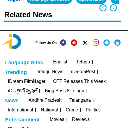
Related News
Follow Us On :
English
Telugu
Language Sites
Telugu News
iDreamPost
Trending
iDream FilmNager
OTT Releases This Week
iD's క్రికెట్ స్పెషల్
Bigg Boss 8 Telugu
Andhra Pradesh
Telangana
News
International
National
Crime
Politics
Movies
Reviews
Entertainment