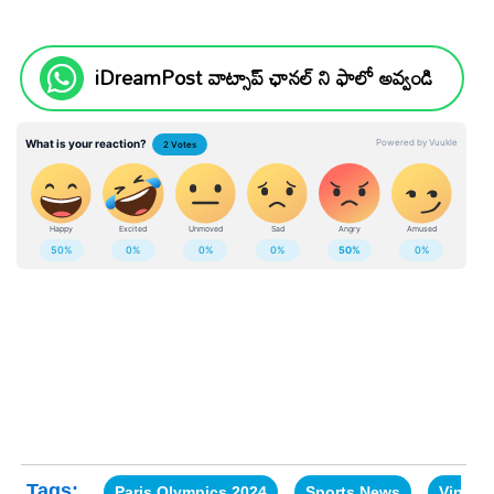
iDreamPost వాట్సాప్ ఛానల్ ని ఫాలో అవ్వండి
Tags:
Paris Olympics 2024
Sports News
Vinesh