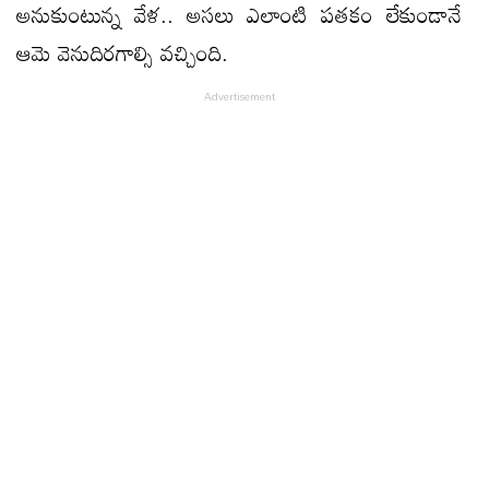
అనుకుంటున్న వేళ.. అసలు ఎలాంటి పతకం లేకుండానే
ఆమె వెనుదిరగాల్సి వచ్చింది.