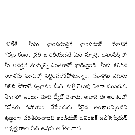
‘‘వినేశ్‌.. మీరు ఛాంపియన్లకే ఛాంపియన్‌. దేశానికే
గర్వకారణం. ప్రతీ భారతీయుడికి మీరే స్ఫూర్తి. ఒలింపిక్స్‌లో
మీ అనర్హత మమ్మల్ని ఎంతగానో భాదిస్తుంది. మీకు కలిగిన
నిరాశను మాటల్లో వర్ణించలేకపోతున్నాం. సవాళ్లకు ఎదురు
నిలిచి పోరాడే స్వభావం మీది. మళ్లీ గెలుపు దిశగా ముందుకు
సాగాలి’’ అంటూ మోదీ ట్వీట్‌ చేశారు. అలానే ఈ అంశంలో
వినేశ్‌కు సహాయం చేసేందుకు వీలైన అంశాలన్నింటిని
క్షుణ్ణంగా పరిశీలించాలని ఇండియన్‌ ఒలింపిక్‌ అసోసిషేయన్‌
అధ్యక్షురాలు పీటీ ఉషను ఆదేశించారు.