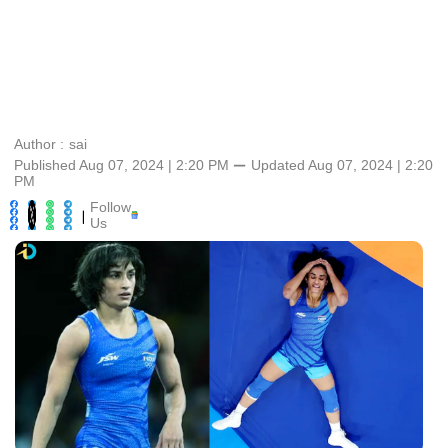
Author :
sai
Published Aug 07, 2024 | 2:20 PM
⚊
Updated
Aug 07, 2024 | 2:20
PM
Follow
|
Us