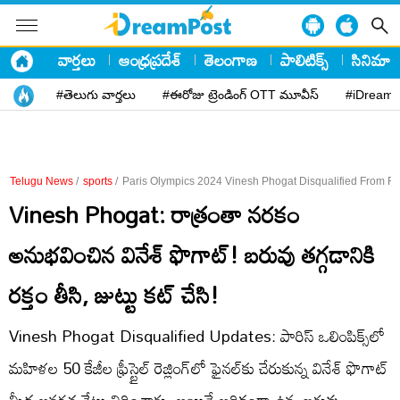
వార్తలు
ఆంధ్రప్రదేశ్
తెలంగాణ
పాలిటిక్స్
సినిమా
#తెలుగు వార్తలు
#ఈరోజు ట్రెండింగ్ OTT మూవీస్
#iDreamP
Telugu News
/
sports
/
Paris Olympics 2024 Vinesh Phogat Disqualified From Fi
Vinesh Phogat: రాత్రంతా నరకం
అనుభవించిన వినేశ్‌ ఫొగాట్‌! బరువు తగ్గడానికి
రక్తం తీసి, జుట్టు కట్‌ చేసి!
Vinesh Phogat Disqualified Updates: పారిస్‌ ఒలింపిక్స్‌లో
మహిళల 50 కేజీల ఫ్రీస్టైల్ రెజ్లింగ్‌లో ఫైనల్‌కు చేరుకున్న వినేశ్‌ ఫొగాట్‌