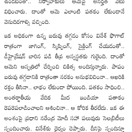
ఉండటంతో.. నిర్వాహకులు ఆమెపై అనర్హత వేటు
విధించారు. దాంతో ఆమె ఎలాంటి పతకం లేకుండానే
వెనుదిరగాల్సి వచ్చింది.
ఇక అధికంగా ఉన్న బరువు తగ్గడం కోసం వినేశ్‌ ఫొగాట్‌
రాత్రంగా జాగింగ్‌, స్కిప్పింగ్‌, సైక్లింగ్‌ చేయడంతో..
డీహైడ్రేషన్‌ బారిన పడి తీవ్ర అస్వస్థతకు గురైంది. దాంతో
ఆమెని ఆస్పత్రిలో చేర్పించి చికిత్స అందిస్తున్నారు. పాపం
బరువు తగ్గడానికి రాత్రంతా నరకం అనుభవిచింనా.. ఆఖరికి
రక్తం తీసినా.. లాభం లేకుండా పోయింది. పతకం సాధించి..
అంతర్జాతీయ వేదిక మీద ఇండియా పతాకం
రెపరెపలాడించాలని ఆశించినా.. ఆ కోరిక తీరలేదు. ఇక ఈ
అంశంపై ప్రధాని నరేంద్ర మోదీ సహా పలువురు సెలబ్రిటీలు
స్పందించారు. వినేశ్‌కు ధైర్యం చెప్పారు. దీనిపై స్పందిస్తూ