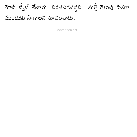
మోదీ ట్వీట్‌ చేశారు. నిరశపడవద్దని.. మళ్లీ గెలుపు దిశగా
ముందుకు సాగాలని సూచించారు.