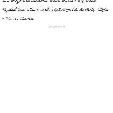
మీద అనర్హత వేటు విధించారు. అయితే అధికంగా ఉన్న బరువు
తగ్గించుకోవడం కోసం ఆమె చేసిన ప్రయత్నాల గురించి తెలిస్తే.. కన్నీరు
ఆగదు. ఆ వివరాలు..