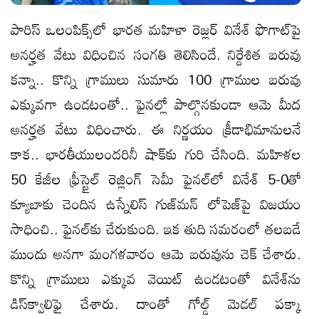
పారిస్‌ ఒలంపిక్స్‌లో భారత మహిళా రెజ్లర్‌ వినేశ్‌ ఫొగాట్‌పై
అనర్హత వేటు విధించిన సంగతి తెలిసిందే. నిర్దేశిత బరువు
కన్నా.. కొన్ని గ్రాములు సుమారు 100 గ్రాముల బరువు
ఎక్కువగా ఉండటంతో.. ఫైనల్లో పాల్గొనకుండా ఆమె మీద
అనర్హత వేటు విధించారు. ఈ నిర్ణయం క్రీడాభిమానులనే
కాక.. భారతీయులందరినీ షాక్‌కు గురి చేసింది. మహిళల
50 కేజీల ఫ్రీస్టైల్ రెజ్లింగ్ సెమీ ఫైనల్‌లో వినేశ్ 5-0తో
క్యూబాకు చెందిన ఉస్నేలిస్ గుజ్‌మన్ లోపెజ్‌పై విజయం
సాధించి.. ఫైనల్‌కు చేరుకుంది. ఇక తుది సమరంలో తలబడే
ముందు అనగా మంగళవారం ఆమె బరువును చెక్‌ చేశారు.
కొన్ని గ్రాములు ఎక్కువ వెయిట్‌ ఉండటంతో వినేశ్‌ను
డిస్‌క్వాలిఫై చేశారు. దాంతో గోల్డ్‌ మెడల్‌ పక్కా