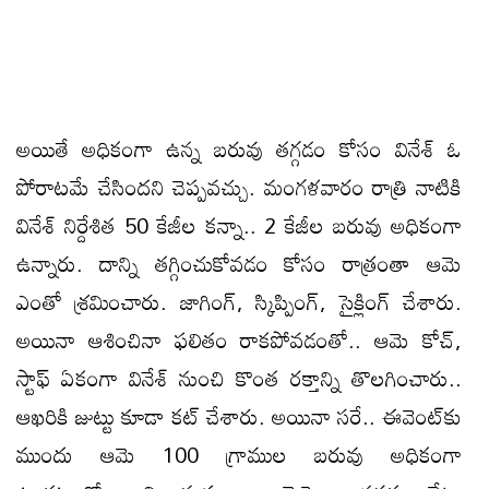
అయితే అధికంగా ఉన్న బరువు తగ్గడం కోసం వినేశ్‌ ఓ
పోరాటమే చేసిందని చెప్పవచ్చు. మంగళవారం రాత్రి నాటికి
వినేశ్‌ నిర్దేశిత 50 కేజీల కన్నా.. 2 కేజీల బరువు అధికంగా
ఉన్నారు. దాన్ని తగ్గించుకోవడం కోసం రాత్రంతా ఆమె
ఎంతో శ్రమించారు. జాగింగ్‌, స్కిప్పింగ్‌, సైక్లింగ్‌ చేశారు.
అయినా ఆశించినా ఫలితం రాకపోవడంతో.. ఆమె కోచ్‌,
స్టాఫ్‌ ఏకంగా వినేశ్‌ నుంచి కొంత రక్తాన్ని తొలగించారు..
ఆఖరికి జుట్టు కూడా కట్‌ చేశారు. అయినా సరే.. ఈవెంట్‌కు
ముందు ఆమె 100 గ్రాముల బరువు అధికంగా