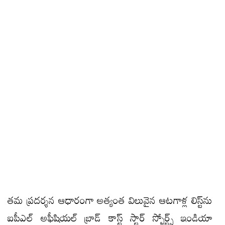
తమ ప్రదర్శన ఆధారంగా అత్యంత విలువైన ఆటగాళ్ల లిస్ట్‌ను
ఐపీఎల్‌ అఫీషియల్‌ బ్రాడ్‌ కాస్ట్‌ స్టార్‌ స్పోర్ట్స్‌ ఇండియా