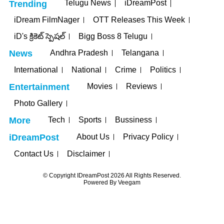
Telugu News
iDreamPost
Trending
iDream FilmNager
OTT Releases This Week
iD's క్రికెట్ స్పెషల్
Bigg Boss 8 Telugu
Andhra Pradesh
Telangana
News
International
National
Crime
Politics
Movies
Reviews
Entertainment
Photo Gallery
Tech
Sports
Bussiness
More
About Us
Privacy Policy
iDreamPost
Contact Us
Disclaimer
© Copyright IDreamPost 2026 All Rights Reserved.
Powered By
Veegam
asinolevant
Casinolevant
holiganbet
jojobet
grandpashabet
betpark