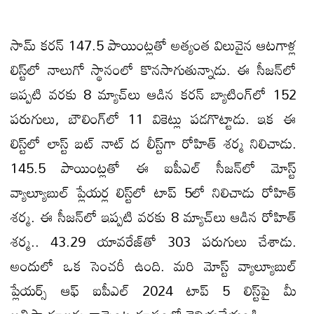
సామ్‌ కరన్‌ 147.5 పాయింట్లతో అత్యంత విలువైన ఆటగాళ్ల
లిస్ట్‌లో నాలుగో స్థానంలో కొనసాగుతున్నాడు. ఈ సీజన్‌లో
ఇప్పటి వరకు 8 మ్యాచ్‌లు ఆడిన కరన్‌ బ్యాటింగ్‌లో 152
పరుగులు, బౌలింగ్‌లో 11 వికెట్లు పడగొట్టాడు. ఇక ఈ
లిస్ట్‌లో లాస్ట్‌ బట్‌ నాట్‌ ద లీస్ట్‌గా రోహిత్‌ శర్మ నిలిచాడు.
145.5 పాయింట్లతో ఈ ఐపీఎల్‌ సీజన్‌లో మోస్ట్‌
వ్యాల్యూబుల్‌ ప్లేయర్ల లిస్ట్‌లో టాప్‌ 5లో నిలిచాడు రోహిత్‌
శర్మ. ఈ సీజన్‌లో ఇప్పటి వరకు 8 మ్యాచ్‌లు ఆడిన రోహిత్‌
శర్మ.. 43.29 యావరేజ్‌తో 303 పరుగులు చేశాడు.
అందులో ఒక సెంచరీ ఉంది. మరి మోస్ట్‌ వ్యాల్యూబుల్‌
ప్లేయర్స్‌ ఆఫ్‌ ఐపీఎల్‌ 2024 టాప్‌ 5 లిస్ట్‌పై మీ