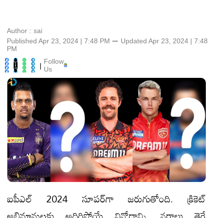
Author :
sai
Published Apr 23, 2024 | 7:48 PM
⚊
Updated
Apr 23, 2024 | 7:48
PM
Follow
|
Us
ఐపీఎల్‌ 2024 సూపర్‌గా జరుగుతోంది. క్రికెట్‌
అభిమానులకు అదిరిపోయే వినోదాన్ని, నరాలు తెగే