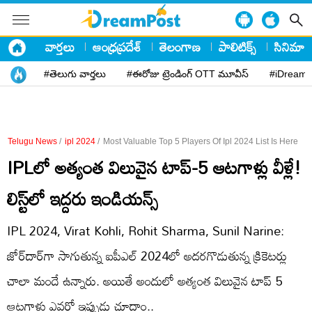
వార్తలు
ఆంధ్రప్రదేశ్
తెలంగాణ
పాలిటిక్స్
సినిమా
#తెలుగు వార్తలు
#ఈరోజు ట్రెండింగ్ OTT మూవీస్
#iDreamP
Telugu News
/
ipl 2024
/
Most Valuable Top 5 Players Of Ipl 2024 List Is Here
IPLలో అత్యంత విలువైన టాప్‌-5 ఆటగాళ్లు వీళ్లే!
లిస్ట్‌లో ఇద్దరు ఇండియన్స్‌
IPL 2024, Virat Kohli, Rohit Sharma, Sunil Narine:
జోర్‌దార్‌గా సాగుతున్న ఐపీఎల్‌ 2024లో అదరగొడుతున్న క్రికెటర్లు
చాలా మందే ఉన్నారు. అయితే అందులో అత్యంత విలువైన టాప్‌ 5
ఆటగాళ్లు ఎవరో ఇప్పుడు చూద్దాం..