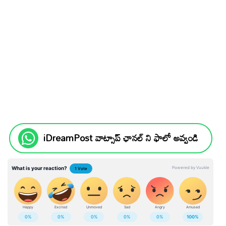
iDreamPost వాట్సాప్ ఛానల్ ని ఫాలో అవ్వండి