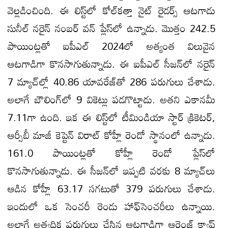
వెల్లడించింది. ఈ లిస్ట్‌లో కోల్‌కత్తా నైట్‌ రైడర్స్‌ ఆటగాడు
సునీల్‌ నరైన్‌ నంబర్‌ వన్‌ ప్లేస్‌లో ఉన్నాడు. మొత్తం 242.5
పాయింట్లతో ఐపీఎల్‌ 2024లో అత్యంత విలువైన
ఆటగాడిగా కొనసాగుతున్నాడు. ఈ ఐపీఎల్‌ సీజన్‌లో నరైన్‌
7 మ్యాచ్‌ల్లో 40.86 యావరేజ్‌తో 286 పరుగులు చేశాడు.
అలాగే బౌలింగ్‌లో 9 వికెట్లు పడగొట్టాడు. అతని ఎకానమీ
7.11గా ఉంది. ఇక ఈ లిస్ట్‌లో టీమిండియా స్టార్‌ క్రికెటర్‌,
ఆర్సీబీ మాజీ కెప్టెన్‌ విరాట్‌ కోహ్లీ రెండో స్థానంలో ఉన్నాడు.
161.0 పాయింట్లతో కోహ్లీ రెండో ప్లేస్‌లో
కొనసాగుతున్నాడు. ఈ సీజన్‌లో ఇప్పటి వరకు 8 మ్యాచ్‌లు
ఆడిన కోహ్లీ 63.17 సగటుతో 379 పరుగులు చేశాడు.
ఇందులో ఒక సెంచరీ రెండు హాఫ్‌సెంచరీలు ఉన్నాయి.
అలాగే అత్యధిక పరుగులు చేసిన ఆటగాడిగా ఆరెంజ్‌ క్యాప్‌