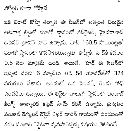
హోల్డర్‌ కూడా కోహ్లీనే.
ఇక విరాట్‌ కోహ్లీ తర్వాత ఈ సీజన్‌లో అత్యంత విలువైన
ఆటగాళ్ల లిస్ట్‌లో మూడో స్థానంలో సన్‌రైజర్స్‌ హైదరాబాద్‌
ఓపెనర్‌ ట్రావిస్‌ హెడ్‌ ఉన్నాడు. హెడ్‌ 160.5 పాయింట్లతో
మూడో స్థానంలో కొనసాగుతున్నాడు. కోహ్లీకి, హెడ్‌కి కేవలం
0.5 తేడా మాత్రమే ఉంది. అయితే.. హెడ్‌ ఈ సీజన్‌లో
ఇప్పటి వరకు 6 మ్యాచ్‌లు ఆడి 54 యావరేజ్‌తో 324
పరుగులు చేశాడు. అందులో ఒక సెంచరీ, రెండు హాఫ్‌
సెంచరీలు ఉన్నాయి. ఈ లిస్ట్‌లో నాలుగో స్థానంలో పంజాబ్‌
కింగ్స్‌ తాత్కాలిక కెప్టెన్‌ సామ్‌ కరన్‌ ఉన్నాడు. ప్రస్తుతం
పంజాబ్‌ రెగ్యులర్‌ కెప్టెన్‌ శిఖర్‌ ధావన్‌ గాయంతో ఉండటంతో
కరన్‌ పంజాబ్‌ కెప్టెన్‌గా వ్యవహరిస్తున్న విషయం తెలిసిందే.