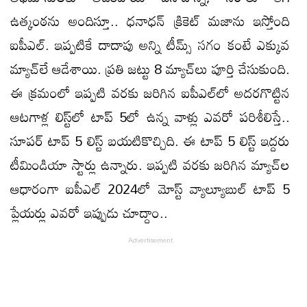
ఉత్కంఠను అందిస్తూ.. ధనాధన్‌ క్రికెట్‌ మజాను ఇస్తోంది
ఐపీఎల్‌. ఇప్పటికే దాదాపు అన్ని టీమ్స్‌ సగం కంటే ఎక్కువ
మ్యాచ్‌లే ఆడేశాయి. ప్రతి జట్టు 8 మ్యాచ్‌లు పూర్తి చేసుకుంది.
ఈ క్రమంలో ఇప్పటి వరకు జరిగిన ఐపీఎల్‌లో అదరగొట్టిన
ఆటగాళ్ల లిస్ట్‌లో టాప్‌ 5లో ఉన్న వాళ్లు ఎవరో పరిశీలిస్తే..
సూపర్‌ టాప్‌ 5 లిస్ట్‌ బయటికొచ్చిది. ఈ టాప్‌ 5 లిస్ట్‌ ఇద్దరు
టీమిండియా స్టార్లు ఉన్నారు. ఇప్పటి వరకు జరిగిన మ్యాచ్‌ల
ఆధారంగా ఐపీఎల్‌ 2024లో మోస్ట్‌ వ్యాల్యూబుల్‌ టాప్‌ 5
ప్లేయర్లు ఎవరో ఇప్పుడు చూద్దాం..