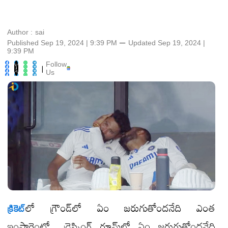
Author :
sai
Published Sep 19, 2024 | 9:39 PM
⚊
Updated
Sep 19, 2024 |
9:39 PM
Follow
|
Us
లో గ్రౌండ్​లో ఏం జరుగుతోందనేది ఎంత
క్రికెట్​
ఇంపార్టెంటో.. డ్రెస్సింగ్ రూమ్​లో ఏం జరుగుతోందనేది