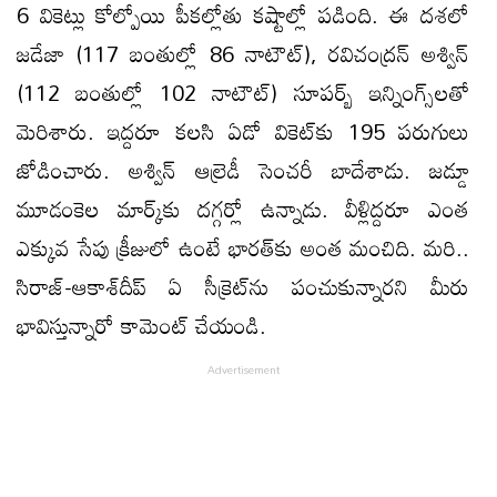
6 వికెట్లు కోల్పోయి పీకల్లోతు కష్టాల్లో పడింది. ఈ దశలో
జడేజా (117 బంతుల్లో 86 నాటౌట్), రవిచంద్రన్ అశ్విన్
(112 బంతుల్లో 102 నాటౌట్) సూపర్బ్ ఇన్నింగ్స్​లతో
మెరిశారు. ఇద్దరూ కలసి ఏడో వికెట్​కు 195 పరుగులు
జోడించారు. అశ్విన్ ఆల్రెడీ సెంచరీ బాదేశాడు. జడ్డూ
మూడంకెల మార్క్​కు దగ్గర్లో ఉన్నాడు. వీళ్లిద్దరూ ఎంత
ఎక్కువ సేపు క్రీజులో ఉంటే భారత్​కు అంత మంచిది. మరి..
సిరాజ్-ఆకాశ్​దీప్ ఏ సీక్రెట్​ను పంచుకున్నారని మీరు
భావిస్తున్నారో కామెంట్ చేయండి.