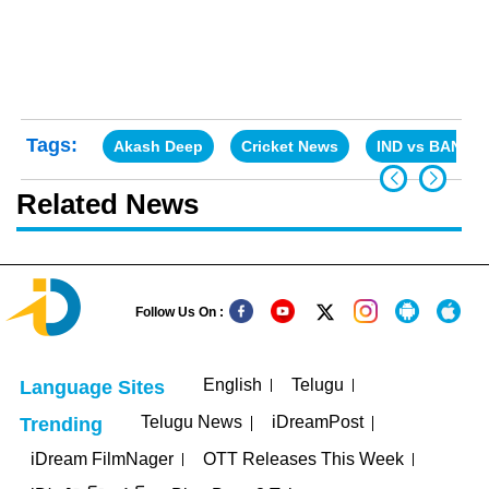
Tags:
Akash Deep
Cricket News
IND vs BAN
Related News
Follow Us On :
English
Telugu
Language Sites
Telugu News
iDreamPost
Trending
iDream FilmNager
OTT Releases This Week