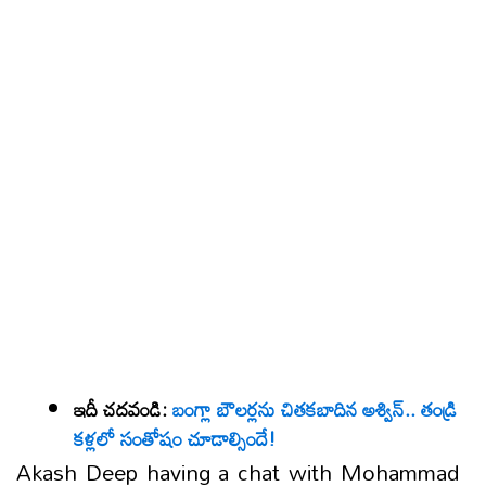
ఇదీ చదవండి:
బంగ్లా బౌలర్లను చితకబాదిన అశ్విన్.. తండ్రి
కళ్లలో సంతోషం చూడాల్సిందే!
Akash Deep having a chat with Mohammad