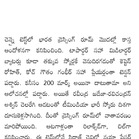
చెన్నై టెస్ట్​లో భారత డ్రెస్సింగ్ రూమ్ మొదట్లో కాస్త
ఆందోళనగా కనిపించింది. టాపార్డర్ సహా మిడిలార్డర్
బ్యాటర్లు కూడా తక్కువ స్కోర్లకే వెనుదిరగడంతో కెప్టెన్
రోహిత్, కోచ్ గౌతం గంభీర్ సహా ప్లేయర్లంతా టెన్షన్
పడ్డారు. కనీసం 200 మార్క్ అయినా దాటుతామా అని
ఆలోచనల్లో పడ్డారు. అయితే రవీంద్ర జడేజా-రవిచంద్రన్
అశ్విన్ చెలరేగి ఆడటంతో టీమిండియా భారీ స్కోరు దిశగా
దూసుకెళ్లసాగింది. దీంతో డ్రెస్సింగ్ రూమ్​లో వాతావరణం
మారిపోయింది. ఆటగాళ్లంతా రిలాక్స్​డ్​గా, చిల్​గా
కనిపించారు. ఈ టైమ్​లోనే సిరాజ్ చెవిలో నయా పేసర్