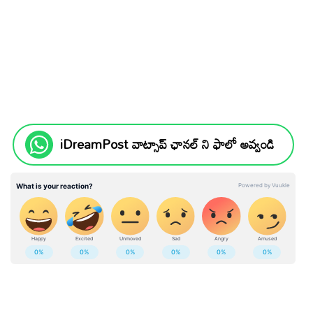
iDreamPost వాట్సాప్ ఛానల్ ని ఫాలో అవ్వండి