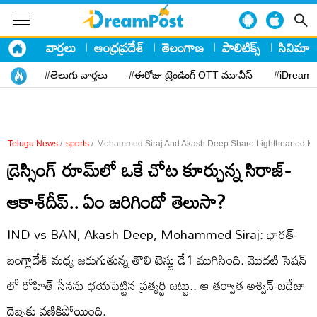
వార్తలు
ఆంధ్రప్రదేశ్
తెలంగాణ
పాలిటిక్స్
సినిమా
#తెలుగు వార్తలు
#ఈరోజు ట్రెండింగ్ OTT మూవీస్
#iDreamP
Telugu News
/
sports
/
Mohammed Siraj And Akash Deep Share Lighthearted Mom
డ్రెస్సింగ్ రూమ్​లో ఒకే చోట కూర్చున్న సిరాజ్-
ఆకాశ్​దీప్.. ఏం జరిగిందో తెలుసా?
IND vs BAN, Akash Deep, Mohammed Siraj: భారత్-
బంగ్లాదేశ్ మధ్య జరుగుతున్న తొలి టెస్టు డే1 ముగిసింది. మొదటి సెషన్​
లో రోహిత్ సేనను భయపెట్టిన ప్రత్యర్థి జట్టు.. ఆ తర్వాత అశ్విన్-జడేజా
దెబ్బకు వణికిపోయింది.