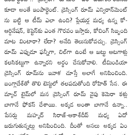
కూడా అంతే ఇంపార్టెంట్. డ్రెస్సింగ్ రూమ్ ఎన్విరాన్​మెంట్​
ను బట్టి ఆ టీమ్ ఎలా ఉంది? ప్లేయర్ల మధ్య ఉన్న కో-
ఆర్డినేషన్, కెప్టెన్​కు ఎంత గౌరవం ఇస్తారు, కోచింగ్ సిబ్బంది
మాట వింటారా? లేదా? అనేది తెలుసుకోవచ్చు. డ్రెస్సింగ్
రూమ్ ఎప్పుడూ ఫన్నీగా, చిల్​గా ఉంటే ఆ జట్టు ఆటగాళ్లు
కలసికట్టుగా ఉన్నారని అర్థం చేసుకోవాలి. టీమిండియా
డ్రెస్సింగ్ రూమ్​ను ఇవాళ చూస్తే అలాగే అనిపించింది.
బంగ్లాదేశ్​తో తొలి టెస్టులో తలపడుతోంది రోహిత్ సేన. ఈ
మ్యాచ్ టైమ్​లో మన డ్రెస్సింగ్ రూమ్​ వైపు కెమెరా కళ్లు
బాగానే ఫోకస్ చేశాయి. అక్కడ అంతా బాగానే ఉన్నా..
పేసర్లు మహ్మద్ సిరాజ్-ఆకాశ్​దీప్ మధ్య ఏదో
జరుగుతున్నట్లు అనిపించింది. దీంతో అసలు అక్కడ ఏం