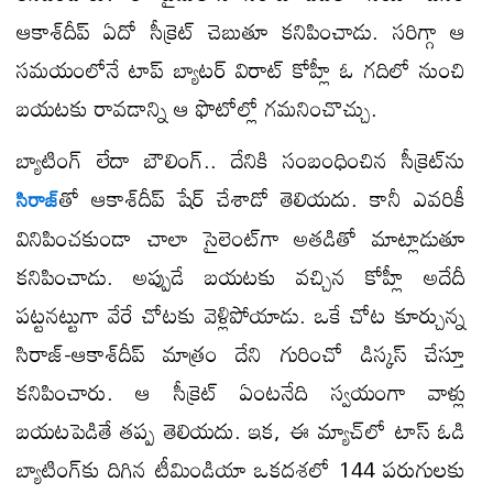
ఆకాశ్​దీప్ ఏదో సీక్రెట్ చెబుతూ కనిపించాడు. సరిగ్గా ఆ
సమయంలోనే టాప్ బ్యాటర్ విరాట్ కోహ్లీ ఓ గదిలో నుంచి
బయటకు రావడాన్ని ఆ ఫొటోల్లో గమనించొచ్చు.
బ్యాటింగ్ లేదా బౌలింగ్​.. దేనికి సంబంధించిన సీక్రెట్​ను
తో ఆకాశ్​దీప్ షేర్ చేశాడో తెలియదు. కానీ ఎవరికీ
సిరాజ్​
వినిపించకుండా చాలా సైలెంట్​గా అతడితో మాట్లాడుతూ
కనిపించాడు. అప్పుడే బయటకు వచ్చిన కోహ్లీ అదేదీ
పట్టనట్టుగా వేరే చోటకు వెళ్లిపోయాడు. ఒకే చోట కూర్చున్న
సిరాజ్-ఆకాశ్​దీప్ మాత్రం దేని గురించో డిస్కస్ చేస్తూ
కనిపించారు. ఆ సీక్రెట్ ఏంటనేది స్వయంగా వాళ్లు
బయటపెడితే తప్ప తెలియదు. ఇక, ఈ మ్యాచ్​లో టాస్ ఓడి
బ్యాటింగ్​కు దిగిన టీమిండియా ఒకదశలో 144 పరుగులకు