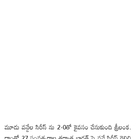
మూడు వన్డేల సిరీస్ ను 2-0తో కైవసం చేసుకుంది శ్రీలంక.
దాంతో 27 సంవత్సరాల తర్వాత భారత్ పై వన్డే సిరీస్ గెలిచి