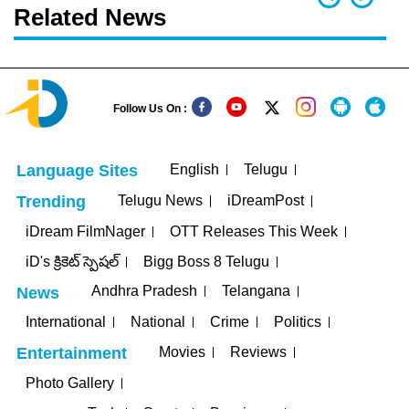
Related News
Follow Us On :
English
Telugu
Language Sites
Telugu News
iDreamPost
Trending
iDream FilmNager
OTT Releases This Week
iD's క్రికెట్ స్పెషల్
Bigg Boss 8 Telugu
Andhra Pradesh
Telangana
News
International
National
Crime
Politics
Movies
Reviews
Entertainment
Photo Gallery