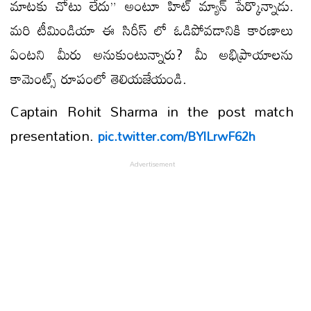
మాటకు చోటు లేదు” అంటూ హిట్ మ్యాన్ పేర్కొన్నాడు.
మరి టీమిండియా ఈ సిరీస్ లో ఓడిపోవడానికి కారణాలు
ఏంటని మీరు అనుకుంటున్నారు? మీ అభిప్రాయాలను
కామెంట్స్ రూపంలో తెలియజేయండి.
Captain Rohit Sharma in the post match
presentation.
pic.twitter.com/BYlLrwF62h