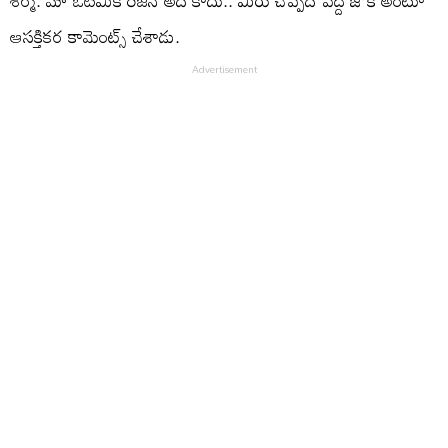
శర్మ. మా ఓటమికి రీజన్ అది కాదు.. మీరు చెప్పేది పెద్ద జోక్ అంటూ
ఆసక్తికర కామెంట్స్ చేశాడు.