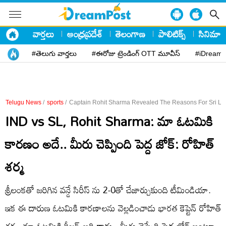
వార్తలు
ఆంధ్రప్రదేశ్
తెలంగాణ
పాలిటిక్స్
సినిమా
#తెలుగు వార్తలు
#ఈరోజు ట్రెండింగ్ OTT మూవీస్
#iDreamP
Telugu News
/
sports
/
Captain Rohit Sharma Revealed The Reasons For Sri La
IND vs SL, Rohit Sharma: మా ఓటమికి
కారణం అదే.. మీరు చెప్పింది పెద్ద జోక్: రోహిత్
శర్మ
శ్రీలంకతో జరిగిన వన్డే సిరీస్ ను 2-0తో చేజార్చుకుంది టీమిండియా.
ఇక ఈ దారుణ ఓటమికి కారణాలను వెల్లడించాడు భారత కెప్టెన్ రోహిత్