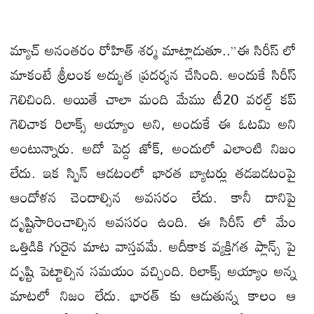
మ్యాచ్ అనంతరం రోహిత్ శర్మ మాట్లాడుతూ..”ఈ సిరీస్ లో
మాకంటే శ్రీలంక అద్భుత ప్రదర్శన చేసింది. అందుకే సిరీస్
గెలిచింది. అయితే చాలా మంది మేము టీ20 వరల్డ్ కప్
గెలిచాక రిలాక్స్ అయ్యాం అని, అందుకే ఈ ఓటమి అని
అంటున్నారు. అదో పెద్ద జోక్, అందులో ఎలాంటి నిజం
లేదు. ఇక స్పిన్ ఆడటంలో భారత బ్యాటర్లు తడబడటంపై
ఆందోళన చెందాల్సిన అవసరం లేదు. కానీ దానిపై
దృష్టిసారించాల్సిన అవసరం ఉంది. ఈ సిరీస్ లో మేం
ఒత్తిడికి గురైన మాట వాస్తవమే. అదీకాక వ్యక్తిగత ప్లాన్స్ పై
దృష్టి పెట్టాల్సిన సమయం వచ్చింది. రిలాక్స్ అయ్యాం అన్న
మాటలో నిజం లేదు. భారత్ కు ఆడుతున్న కాలం ఆ