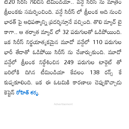
టీ20 సిరీస్ గెలిచిన టీమిండియా.. వన్డే సిరీస్ ను మాత్రం
శ్రీలంకకు సమర్పించింది. వన్డే సిరీస్ లో శ్రీలంక ఆది నుంచి
భారత్ పై ఆధిపత్యాన్ని ప్రదర్శిస్తూనే వచ్చింది. తొలి మ్యాచ్ టై
కాగా.. ఆ తర్వాత మ్యాచ్ లో 32 పరుగులతో ఓడిపోయింది.
ఇక సిరీస్ నిర్ణయాత్మకమైన మూడో వన్డేలో 110 పరుగుల
భారీ తేడాతో ఓడిపోయి సిరీస్ ను చేజార్చుకుంది. మూడో
వన్డేలో శ్రీలంక నిర్దేశించిన 249 పరుగుల టార్గెట్ తో
బరిలోకి దిగిన టీమిండియా కేవలం 138 రన్స్ కే
కుప్పకూలింది. ఇక ఈ ఓటమికి కారణాలు చెప్పుకొచ్చాడు
కెప్టెన్
.
రోహిత్ శర్మ