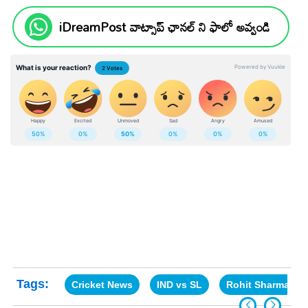
iDreamPost వాట్సాప్ ఛానల్ ని ఫాలో అవ్వండి
Tags:
Cricket News
IND vs SL
Rohit Sharma