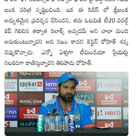
లంక చరిత్ర సృష్టించింది. ఇక ఈ సిరీస్ లో శ్రీలంక
అద్భుతమైన ప్రదర్శన చేసిందని, తమ ఓటమికి టీ20 వరల్డ్
కప్ గెలిచిన తర్వాత రిలాక్స్ అవ్వడమే అని చాలా మంది
అనుకుంటున్నారని అది నిజం కాదని కెప్టెన్ రోహిత్ శర్మ
చెప్పుకొచ్చాడు. ఎన్నో ఏళ్లుగా టీమిండియా ప్లేయర్లు
నిలకడగా రాణిస్తున్నారని తెలిపాడు రోహిత్.