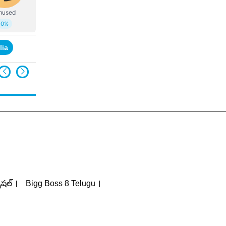
lia
Jasprit Bumrah
Mitchell Marsh
పెషల్
Bigg Boss 8 Telugu