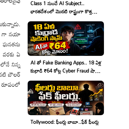
తీరాలవైపు
Class 1 నుంచే AI Subject..
భారతదేశంలో మొదటి రాష్ట్రంగా కొత్త
చరిత్ర!
ుకున్నాడు.
ర్ గా నయా
ా ఈ ఘనతను
టి వరకు ఏ
AI తో Fake Banking Apps.. 18 ఏళ్ల
ోనే నిన్న
కుర్రాడి ₹64 కోట్ల Cyber Fraud షాకింగ్
ొదటి బౌలర్
ఆపరేషన్!
్ల రూపంలో
Tollywood: ఫీలర్లు బాబూ..ఫేక్ ఫీలర్లు