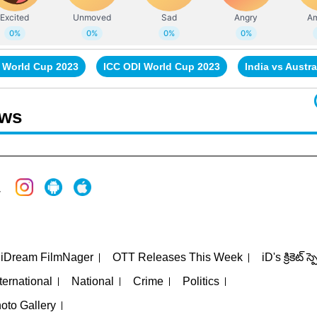
t World Cup 2023
ICC ODI World Cup 2023
India vs Austra
ews
iDream FilmNager
OTT Releases This Week
iD's క్రికెట్ స్
ternational
National
Crime
Politics
oto Gallery