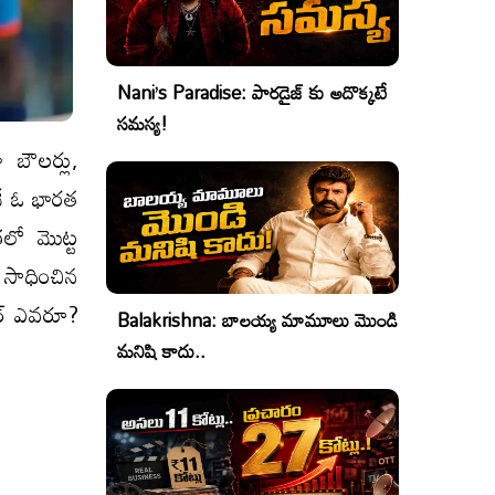
Nani’s Paradise: పారడైజ్ కు అదొక్కటే
సమస్య!
 బౌలర్లు,
ోనే ఓ భారత
రలో మొట్ట
 సాధించిన
లర్ ఎవరూ?
Balakrishna: బాలయ్య మామూలు మొండి
మనిషి కాదు..