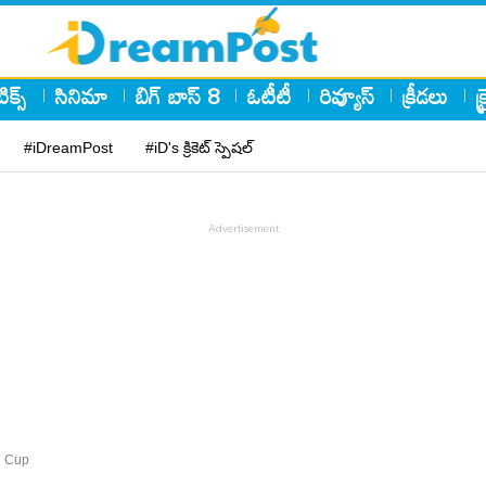
ిక్స్
సినిమా
బిగ్ బాస్ 8
ఓటీటీ
రివ్యూస్
క్రీడలు
క
#iDreamPost
#iD's క్రికెట్ స్పెషల్
d Cup