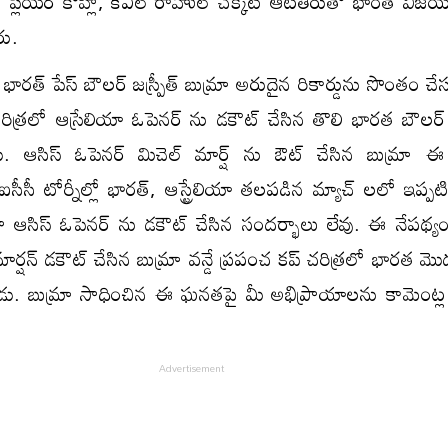
 ప్లేయర్ కోహ్లీ, కేఎల్ రాహుల్ చక్కటి ఆటతీరుతో భారత్ విజయ
రు.
ారత్ పేస్ బౌలర్ జస్ప్రీత్ బుమ్రా అరుదైన రికార్డును సొంతం చేస
 చరిత్రలో ఆస్రేలియా ఓపెనర్ ను డకౌట్ చేసిన తొలి భారత బౌల
్పాడు. ఆసిస్ ఓపెనర్ మిచెల్ మార్ష్ ను ఔట్ చేసిన బుమ్ర
సీసీ టోర్నీల్లో భారత్, ఆస్ట్రేలియా తలపడిన మ్యాచ్ లలో ఇప్ప
ఆసిస్ ఓపెనర్ ను డకౌట్ చేసిన సందర్భాలు లేవు. ఈ నేపథ్యంల
మార్షన్ డకౌట్ చేసిన బుమ్రా వన్డే ప్రపంచ కప్ చరిత్రలో భారత మ
ంచాడు. బుమ్రా సాధించిన ఈ ఘనతపై మీ అభిప్రాయాలను కామెంట