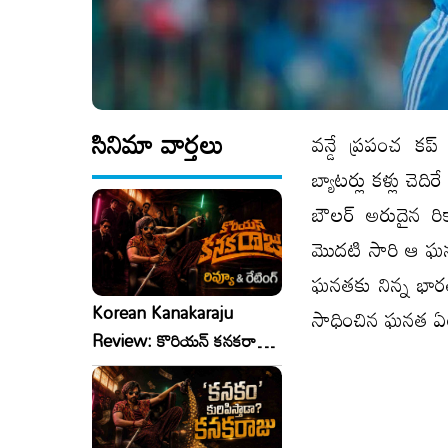
సినిమా వార్తలు
వన్డే ప్రపంచ కప
బ్యాటర్లు కళ్లు చ
బౌలర్ అరుదైన రిక
మొదటి సారి ఆ ఘనత
ఘనతకు నిన్న భారత
Korean Kanakaraju
సాధించిన ఘనత ఏం
Review: కొరియన్ కనకరాజు
రివ్యూ & రేటింగ్!