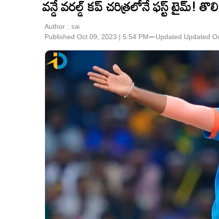
వన్డే వరల్డ్ కప్ చరిత్రలోనే ఫస్ట్‌ టైమ్‌! 
Author :
sai
Published Oct 09, 2023 | 5:54 PM
⚊
Updated
Updated Oc