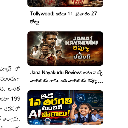
Tollywood: అసలు 11..ప్రచారం 27
కోట్లు
మ్యాచ్ లో
Jana Nayakudu Review: జనం మెచ్చే
. ముందుగా
నాయకుడు కాదు..జన నాయకుడు రివ్యూ &
ింది. భారత
రేటింగ్!
రేలియా 199
యా ఛేదనలో
 ఇచ్చారు.