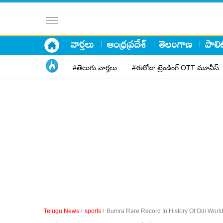
వార్తలు
ఆంధ్రప్రదేశ్
తెలంగాణ
పాలిట
#తెలుగు వార్తలు
#ఈరోజు ట్రెండింగ్ OTT మూవీస్
Telugu News
/
sports
/
Bumra Rare Record In History Of Odi Worl