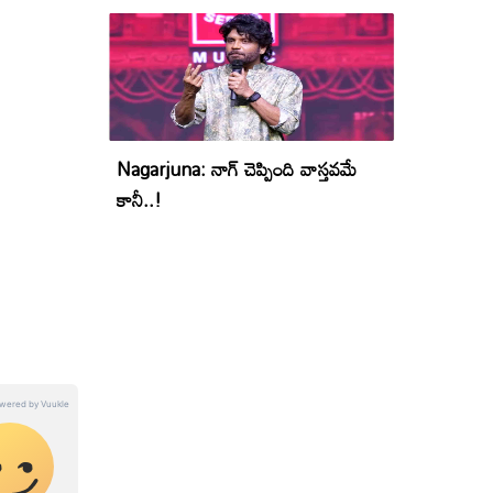
Nagarjuna: నాగ్ చెప్పింది వాస్తవమే
కానీ..!