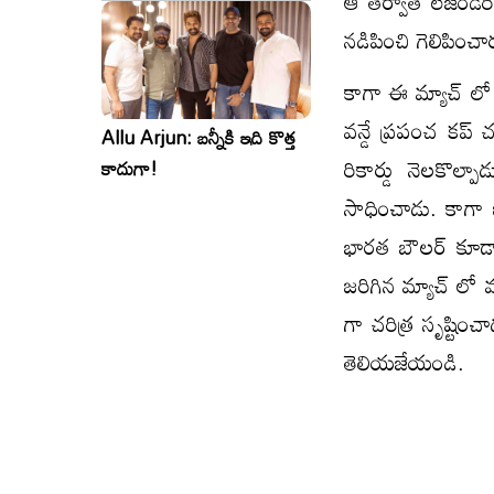
ఆ తర్వాత లెజెండరీ
సినిమాలు..ఒకేసారి..ఎందుకో?
నడిపించి గెలిపించా
కాగా ఈ మ్యాచ్ లో భ
వన్డే ప్రపంచ కప్
Allu Arjun: బన్నీకి ఇది కొత్త
రికార్డు నెలకొల
కాదుగా!
సాధించాడు. కాగా ఐ
భారత బౌలర్ కూడా 
జరిగిన మ్యాచ్ లో 
గా చరిత్ర సృష్టి
తెలియజేయండి.