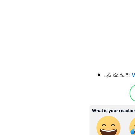
ఇది చదవండి:
W