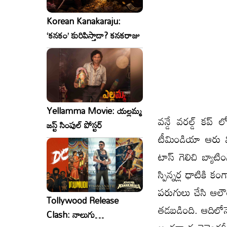
Korean Kanakaraju:
‘కనకం’ కురిపిస్తాడా? కనకరాజు
Yellamma Movie: యల్లమ్మ
వన్డే వరల్డ్ కప్
జస్ట్ సింపుల్ పోస్టర్
టీమిండియా ఆరు వి
టాస్ గెలిచి బ్యాట
స్పిన్నర్ల ధాటికి క
పరుగులు చేసి ఆలౌ
Tollywood Release
తడబడింది. ఆదిలోన
Clash: నాలుగు