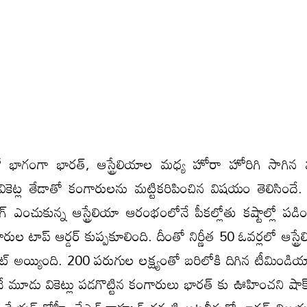
 లో భాగంగా భారత్, ఆస్ట్రేలియాల మధ్య హోరా హోరిగి సాగిన 
కెట్ల తేడాతో కంగారులను మట్టికరిపించిన విషయం తెలిసిందే
ింగ్ ఎంచుకున్న ఆస్ట్రేలియా ఆరంభంలోనే పీకల్లోతు కష్టాల్లో పడ
ంగారుల టాప్ ఆర్డర్ కుప్పకూలింది. దీంతో నిర్ణీత 50 ఓవర్లలో ఆస్ట్
ట్ అయ్యింది. 200 పరుగుల లక్ష్యంతో బరిలోకి దిగిన టీమిండి
ే మూడు వికెట్లు పడగొట్టిన కంగారులు భారత్ కు ఊహించని షాక్