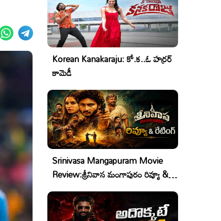
Korean Kanakaraju: కో.క..ఓ హర్రర్
కామెడీ
Srinivasa Mangapuram Movie
Review:శ్రీనివాస మంగాపురం రివ్యూ &
రేటింగ్