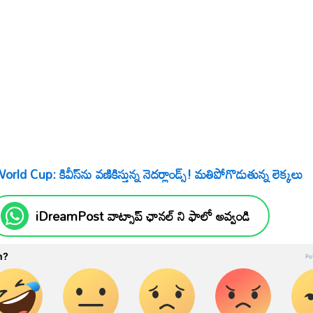
orld Cup: కివీస్‌ను వణికిస్తున్న నెదర్లాండ్స్‌! మతిపోగొడుతున్న లెక్కలు
iDreamPost వాట్సాప్ ఛానల్ ని ఫాలో అవ్వండి