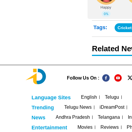
Tags:
Cricke
Related N
Follow Us On :
English
Telugu
Language Sites
Telugu News
iDreamPost
Trending
Andhra Pradesh
Telangana
In
News
Movies
Reviews
Ph
Entertainment