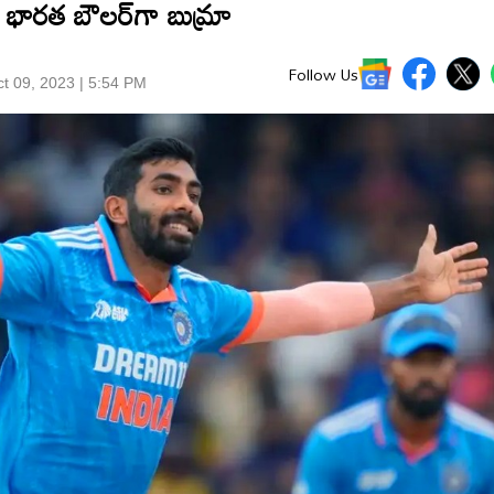
తొలి భారత బౌలర్‌గా బుమ్రా
Follow Us
t 09, 2023 | 5:54 PM