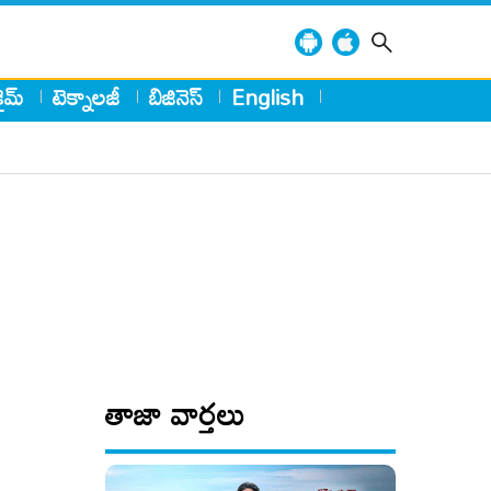
్రైమ్
టెక్నాలజీ
బిజినెస్
English
తాజా వార్తలు