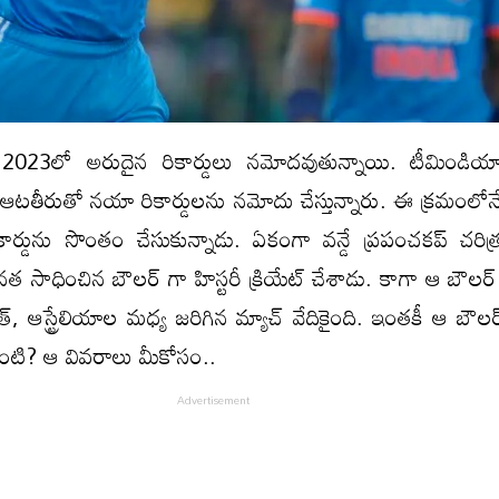
్ 2023లో అరుదైన రికార్డులు నమోదవుతున్నాయి. టీమిండియా
ెదిరే ఆటతీరుతో నయా రికార్డులను నమోదు చేస్తున్నారు. ఈ క్రమంల
ార్డును సొంతం చేసుకున్నాడు. ఏకంగా వన్డే ప్రపంచకప్ చరిత్
 సాధించిన బౌలర్ గా హిస్టరీ క్రియేట్ చేశాడు. కాగా ఆ బౌలర్
్, ఆస్ట్రేలియాల మధ్య జరిగిన మ్యాచ్ వేదికైంది. ఇంతకీ ఆ బౌ
టి? ఆ వివరాలు మీకోసం..