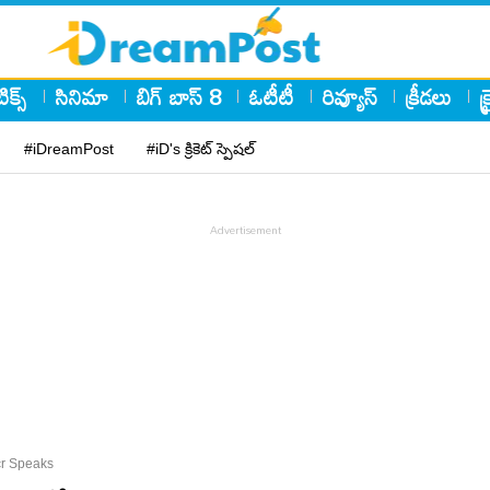
ిక్స్
సినిమా
బిగ్ బాస్ 8
ఓటీటీ
రివ్యూస్
క్రీడలు
క
#iDreamPost
#iD's క్రికెట్ స్పెషల్
cr Speaks