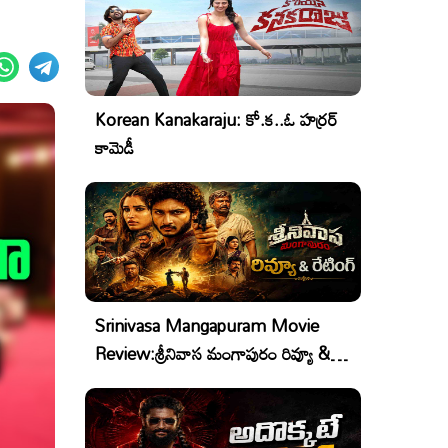
Korean Kanakaraju: కో.క..ఓ హర్రర్
కామెడీ
Srinivasa Mangapuram Movie
Review:శ్రీనివాస మంగాపురం రివ్యూ &
రేటింగ్