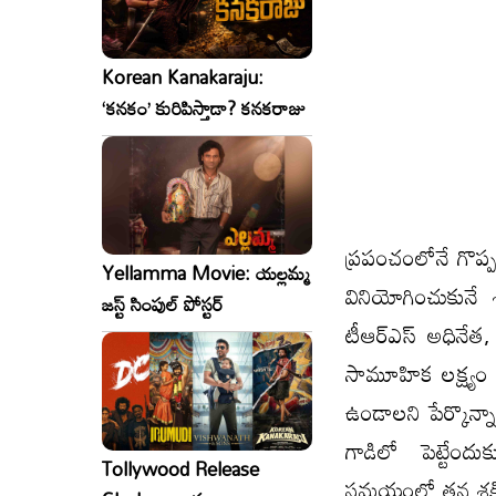
Korean Kanakaraju:
‘కనకం’ కురిపిస్తాడా? కనకరాజు
ప్రపంచంలోనే గొప్ప
Yellamma Movie: యల్లమ్మ
వినియోగించుకునే శ
జస్ట్ సింపుల్ పోస్టర్
టీఆర్‌ఎస్‌ అధినేత,
సామూహిక లక్ష్యం
ఉండాలని పేర్కొన్నా
గాడిలో పెట్టేం
Tollywood Release
సమయంలో తన శక్తివ