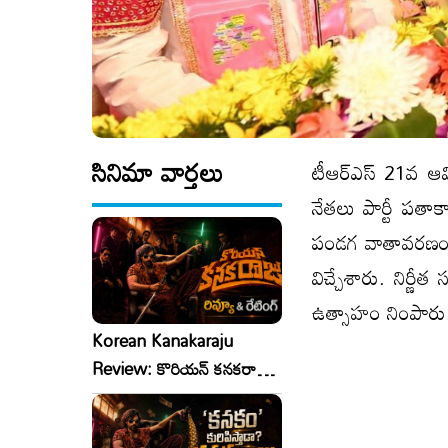
సినిమా వార్తలు
టీఆర్‌ఎస్‌ 21వ ఆవ
నేతలు పార్టీ పతాక
పండగ వాతావరణం ఏర
విచ్చేశారు. నిర్ణీ
ఉత్సాహం నింపారు
Korean Kanakaraju
Review: కొరియన్ కనకరాజు
రివ్యూ & రేటింగ్!