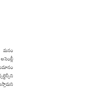
తే మనం
సెంబ్లీ
అనుమానం
న్సీని
ుస్తామని