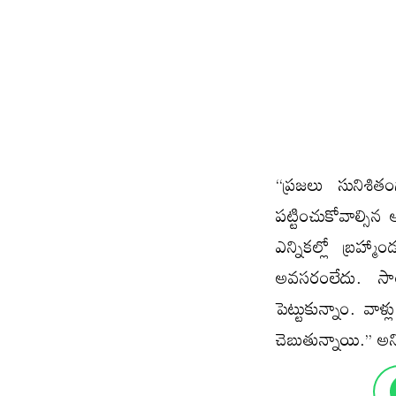
‘‘ప్రజలు సునిశ
పట్టించుకోవాల్సిన
ఎన్నికల్లో బ్రహ్
అవసరంలేదు. సాం
పెట్టుకున్నాం. వా
చెబుతున్నాయి.’’ అని