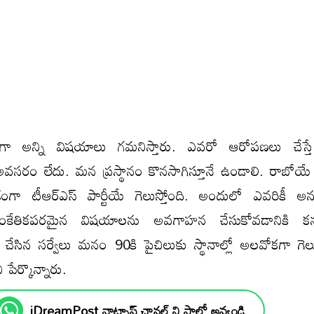
ితంగా అన్ని విషయాలు గమనిస్తారు. ఎవరో ఆరోపణలు చేస్
 అవసరం లేదు. మన ప్రస్థానం కొనసాగిస్తూనే ఉండాలి. రాబోయే అ
మాండంగా టీఆర్‌ఎస్‌ పార్టీయే గెలుస్తోంది. అందులో ఎవరికీ 
కేతికపరమైన విషయాలను అవగాహన చేసుకోవడానికి కన్సల్టె
ళ్లు చేసిన సర్వేలు మనం 90కి పైచిలుకు స్థానాల్లో అలవోకగా గెల
 పేర్కొన్నారు.
iDreamPost వాట్సాప్ ఛానల్ ని ఫాలో అవ్వండి