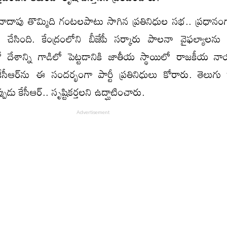
న దాదాపు తొమ్మిది గంటలపాటు సాగిన ప్రతినిధుల సభ.. ప్రధానంగ
గెట్‌ చేసింది. కేంద్రంలోని బీజేపీ సర్కారు పాలనా వైఫల్యాలను సర
దేశాన్ని గాడిలో పెట్టడానికి జాతీయ స్థాయిలో రాజకీయ న
సీఆర్‌ను ఈ సందర్భంగా పార్టీ ప్రతినిధులు కోరారు. తెలుగు రాష్
పుడు కేసీఆర్‌.. సృష్టికర్తలని ఉద్ఘాటించారు.