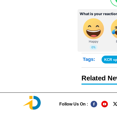
Tags:
KCR s
Related N
Follow Us On :