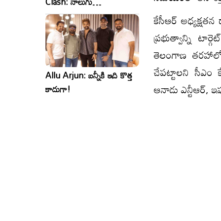
Clash: నాలుగు
సినిమాలు..ఒకేసారి..ఎందుకో?
కేసీఆర్‌ అధ్యక్షత
ప్రభుత్వాన్ని టార్
తెలంగాణ తరహాలో 
చేపట్టాలని సీఎం కే
Allu Arjun: బన్నీకి ఇది కొత్త
ఆనాడు ఎన్టీఆర్‌, ఇప్
కాదుగా!