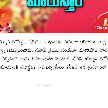
ిర్భావ దినోత్సవ వేడుకలు బుధవారం ఘనంగా జరిగాయి. రాష్ట్రవ్య
ాన్ని ఆవిష్కరించారు. గులాబీ శ్రేణుల సందడితో మాదాపూర్‌ హెచ్
్పడింది. సుమారు మూడువేల మంది టీఆర్‌ఎస్‌ ఆవిర్భావ దినోత్
త సమాయానికి సభాస్థలికి చేరుకున్న సీఎం కేసీఆర్‌ తన ప్రసంగంతో శ్
.