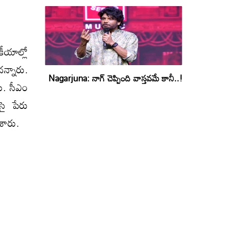
కీయాల్లో
దన్నారు.
Nagarjuna: నాగ్ చెప్పింది వాస్తవమే కానీ..!
రు. సీఎం
ిసై పేరు
శారు.