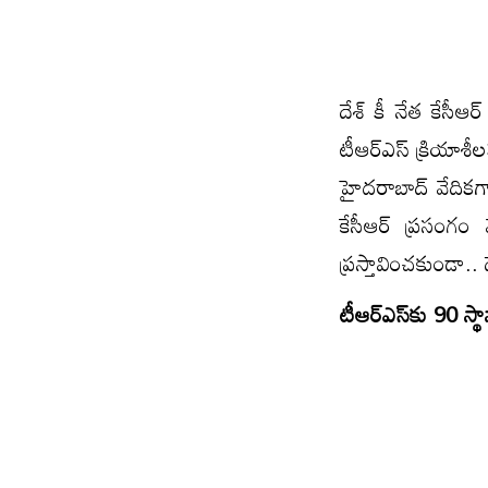
దేశ్‌ కీ నేత కేసీ
టీఆర్‌ఎస్‌ క్రియా
హైదరాబాద్‌ వేదికగ
కేసీఆర్‌ ప్రసంగం 
ప్రస్తావించకుండా.
టీఆర్‌ఎస్‌కు 90 స్థ