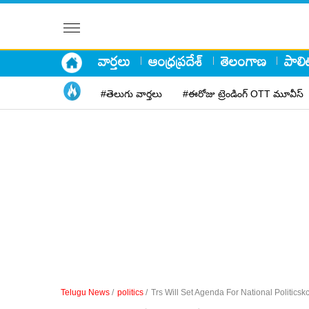
వార్తలు
ఆంధ్రప్రదేశ్
తెలంగాణ
పాలిట
#తెలుగు వార్తలు
#ఈరోజు ట్రెండింగ్ OTT మూవీస్
Telugu News
/
politics
/
Trs Will Set Agenda For National Politicsk