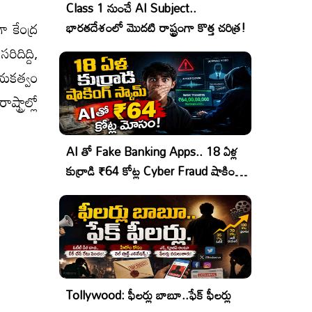
Class 1 నుంచే AI Subject..
ా కేంద్ర
భారతదేశంలో మొదటి రాష్ట్రంగా కొత్త చరిత్ర!
ిదిద్ది,
ాయకత్వం
ట్రాల్లో
AI తో Fake Banking Apps.. 18 ఏళ్ల
కుర్రాడి ₹64 కోట్ల Cyber Fraud షాకింగ్
ఆపరేషన్!
Tollywood: ఫీలర్లు బాబూ..ఫేక్ ఫీలర్లు