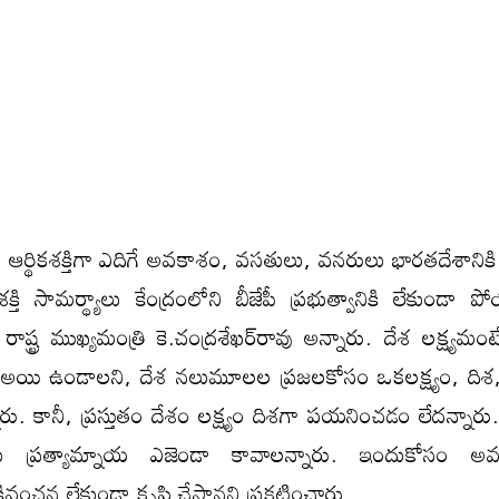
 ఆర్థికశక్తిగా ఎదిగే అవకాశం, వసతులు, వనరులు భారతదేశానికి 
క్తి సామర్థ్యాలు కేంద్రంలోని బీజేపీ ప్రభుత్వానికి లేకుండా
 రాష్ట్ర ముఖ్యమంత్రి కె.చంద్రశేఖర్‌రావు అన్నారు. దేశ లక్ష్యమం
 అయి ఉండాలని, దేశ నలుమూలల ప్రజలకోసం ఒకలక్ష్యం, దిశ
రు. కానీ, ప్రస్తుతం దేశం లక్ష్యం దిశగా పయనించడం లేదన్నారు. 
దుకు ప్రత్యామ్నాయ ఎజెండా కావాలన్నారు. ఇందుకోసం అ
ంచన లేకుండా కృషి చేస్తానని ప్రకటించారు.