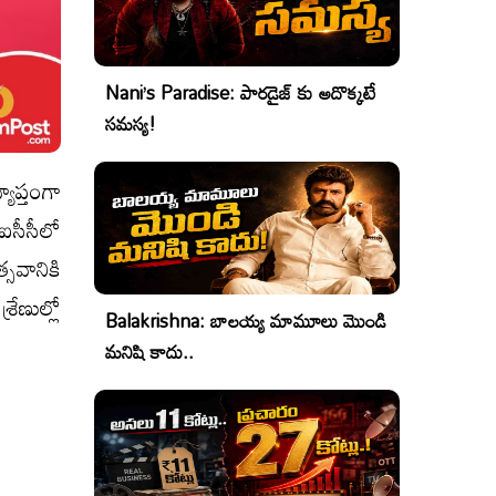
Nani’s Paradise: పారడైజ్ కు అదొక్కటే
సమస్య!
ాప్తంగా
‌ఐసీసీలో
సవానికి
రేణుల్లో
Balakrishna: బాలయ్య మామూలు మొండి
మనిషి కాదు..