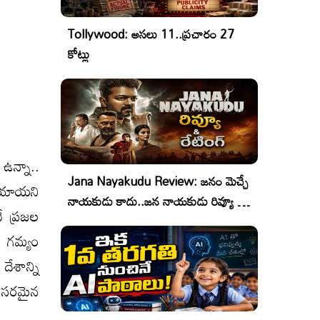
Tollywood: అసలు 11..ప్రచారం 27
కోట్లు
ఉన్నా..
Jana Nayakudu Review: జనం మెచ్చే
 పోయాయని
నాయకుడు కాదు..జన నాయకుడు రివ్యూ &
టే ప్రజల
రేటింగ్!
, గమ్యం
దేశాన్ని
వసరమైన