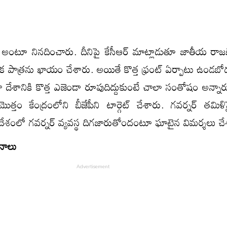
ఆర్‌ అంటూ నినదించారు. దీనిపై కేసీఆర్‌ మాట్లాడుతూ జాతీయ రాజ
శీలక పాత్రను ఖాయం చేశారు. అయితే కొత్త ఫ్రంట్‌ ఏర్పాటు ఉండబో
ా దేశానికి కొత్త ఎజెండా రూపుదిద్దుకుంటే చాలా సంతోషం అన్నా
మొత్తం కేంద్రంలోని బీజేపీని టార్గెట్‌ చేశారు. గవర్నర్‌ తమిళ
. దేశంలో గవర్నర్‌ వ్యవస్థ దిగజారుతోందంటూ ఘాటైన విమర్శలు చే
ానాలు