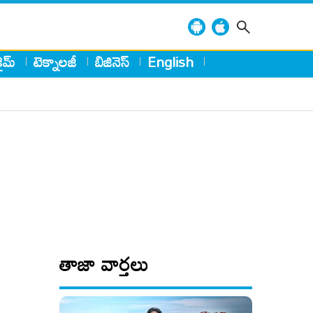
్రైమ్
టెక్నాలజీ
బిజినెస్
English
తాజా వార్తలు