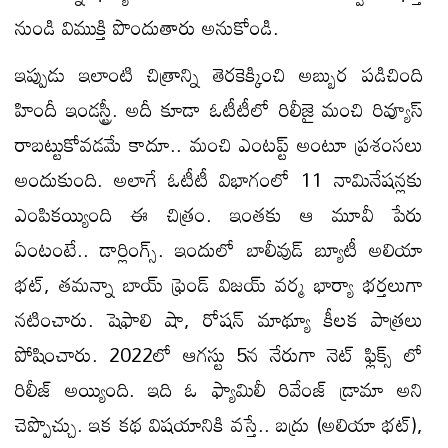
నుండి విముక్తి పొందుతారు అనుకోండి.
ఇప్పుడు ఇలాంటి చిత్రాన్ని తెరకెక్కించి అబ్బుర పడిచింది
హిందీ ఇండస్ట్రీ. అదీ కూడా ఓటీటీలో రిలీజై మంచి రివ్యూస్
రాబట్టుకోవడమే కాదూ.. మంచి ఎంటప్ట్ అంటూ ప్రశంసలు
అందుకుంది. అలాగే ఓటీటీ విభాగంలో 11 నామినేషన్లకు
ఎంపికయ్యింది ఈ చిత్రం. ఇంతకు ఆ మూవీ పేరు
ఏంటంటే.. డార్లింగ్స్. ఇందులో బాలీవుడ్ బ్యూటీ అలియా
భట్, తమన్నా బాయ్ ఫ్రెండ్ విజయ్ వర్మ భార్యా భర్తలుగా
నటించారు. షెఫాలి షా, రోషన్ మాథ్యూ కీలక పాత్రలు
పోషించారు. 2022లో ఆగస్టు 5న నేరుగా నెట్ ఫ్లిక్స్ లో
రిలీజ్ అయ్యింది. ఇది ఓ ఫ్యామిలీ రివేంజ్ డ్రామా అని
చెప్పొచ్చు. ఇక కథ విషయానికి వస్తే.. బద్రు (అలియా భట్),