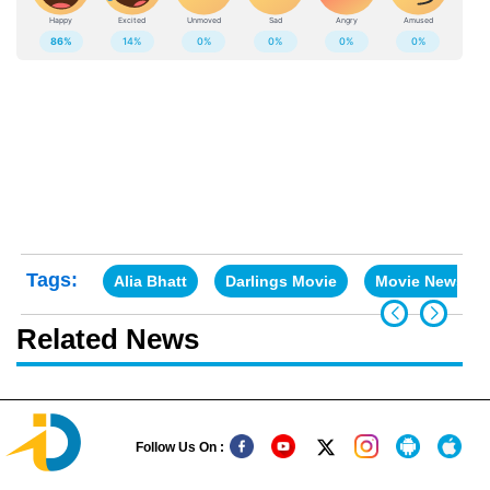
Tags:
Alia Bhatt
Darlings Movie
Movie News
Related News
Follow Us On :