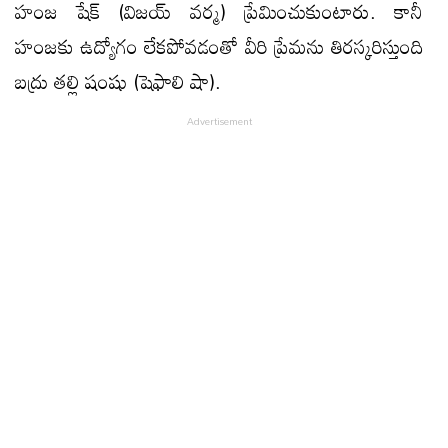
హంజ షేక్ (విజయ్ వర్మ) ప్రేమించుకుంటారు. కానీ
హంజకు ఉద్యోగం లేకపోవడంతో వీరి ప్రేమను తిరస్కరిస్తుంది
బద్రు తల్లి షంషు (షెఫాలి షా).