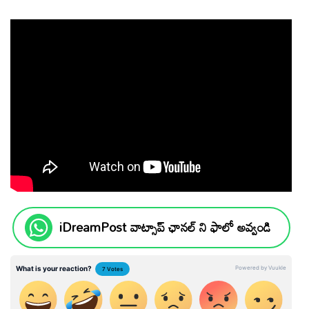
iDreamPost వాట్సాప్ ఛానల్ ని ఫాలో అవ్వండి