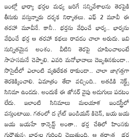
ఇంట్లో భార్యా భర్తల మధ్య జరిగే సన్నివేశాలను తెరపైకి
తీసుకు వస్తున్నారు దర్శక నిర్మాతలు. ఎఫ్ 2 మూవీ ఈ
తరహా మూవీనే. కానీ.. భర్తను వేధించే భార్య.. భార్యను
వేధించే భర్త ఆ తరహా కథలు రావడం చాలా అరుదు. ఇవి
సున్నితమైన అంశం. వీటిని తెరపై చూపించాలంటే
సాహసమనే చెప్పాలి. ఎవరి మనోభావాలు దెబ్బతినకుండా..
సొసైటీలో ఎలాంటి వ్యతిరేకత రాకుండా.. చాలా జాగ్రత్తగా
తెరకెక్కించాలి. ఏమాత్రం తేడా వచ్చింది.. అతడికి నెక్ట్స్
సినిమా ఉండదు. అందుకే ఈ జోనర్ వైపు అడుగులు పడటం
లేదు. ఇలాంటి సినిమాలు మలయాళ ఇండస్ట్రీలో
వస్తుంటాయి. గతంలో ద గ్రేట్ ఇండియన్ కిచెన్, జయ జయ
జయ జయహే కాన్సెప్ట్ అంతా.. భర్త చేతిలో హింసకు
గురౌతున్న భార్యల గురించి చెబుతుంది. ఆ తర్వాత భర్త