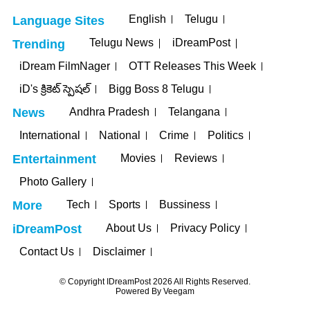
English
Telugu
Language Sites
Telugu News
iDreamPost
Trending
iDream FilmNager
OTT Releases This Week
iD's క్రికెట్ స్పెషల్
Bigg Boss 8 Telugu
Andhra Pradesh
Telangana
News
International
National
Crime
Politics
Movies
Reviews
Entertainment
Photo Gallery
Tech
Sports
Bussiness
More
About Us
Privacy Policy
iDreamPost
Contact Us
Disclaimer
© Copyright IDreamPost 2026 All Rights Reserved.
Powered By
Veegam