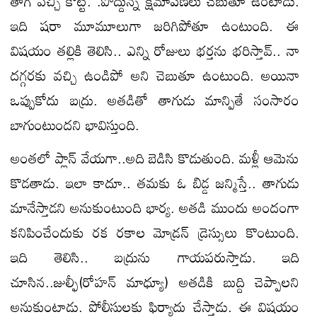
తాగి వచ్చి కొట్టి. .పొద్దున్న క్షమాపణలు చెబుతూ ఉంటాడు.
ఇది షరా మూమూలుగా జరిగిపోతూ ఉంటుంది. ఈ
విషయం తల్లికి తెలిసి.. ఎన్ని రోజులు భర్తను భరిస్తావ్.. నా
దగ్గరకు వచ్చి ఉండిపో అని చెబుతూ ఉంటుంది. అయినా
ఒప్పుకోదు బద్రు. అతడితో తాగుడు మాన్పితే సంసారం
బాగుంటుందని భావిస్తుంది.
అంతలో ప్లాన్ వేయగా..అది బెడిసి కొడుతుంది. మళ్లీ ఆమెను
కొడతాడు. ఇలా కాదూ.. తమకు ఓ బిడ్డ జన్మిస్తే.. తాగుడు
మానేస్తాడని అనుకుంటుంది భార్య. అతడి ముందు అందంగా
కనిపించేందుకు రక రకాల మోడ్రన్ డ్రెస్సులు కొంటుంది.
ఇది తెలిసి.. బద్రును గాయపరుస్తాడు. ఇది
చూసిన..జుల్ఫీ(రోహన్ మాధ్యూ) అతడికి బుద్ది చెప్పాలని
అనుకుంటాడు. పోలీసులకు ఫిర్యాదు చేస్తాడు. ఈ విషయం