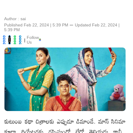
Author :
sai
Published Feb 22, 2024 | 5:39 PM
⚊
Updated
Feb 22, 2024 |
5:39 PM
Follow
|
Us
కుటుంబ కథా చిత్రాలకు ఎప్పుడూ డిమాండే. మాస్ సినిమా
కూడా థియేటర్లకు రప్పిస్తుందో లేదో తెలియదు కానీ..