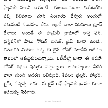
ఫ్యామిలీ మూవీ బాగుంటే.. కుటుంబమంతా థియేటర్‌కు
వచ్చి సినిమాలు చూసి ఎంజాయ్ చేస్తారు అందులో
ఎటువంటి సందేహం లేదు. ఆల్రెడీ చాలా సినిమాలు ఫ్రూవ్
చేశాయి. అయితే ఈ ఫ్యామిలీ డ్రామాలో కాస్త ఫన్‌,
ప్రస్టేషన్‌తో పాటు సోషల్ మెసేజ్, క్రైమ్ కూడా ఉంటే..
వినడానికి వింతగా ఉన్న ఈ టైప్ జోనర్ మూవీస్ ఇటీవల
కాలంలో ఆకట్టుకుంటున్నాయి. ఓటీటీల్లో కూడా ఈ తరహా
జోనర్ కథలు పుట్టుకు వస్తున్నాయి. అనూహ్యంగా వీటికి
చాలా మంచి ఆదరణ లభిస్తుంది. కేవలం థ్రిల్లర్, హార్రర్,
క్రైమ్, సస్పెన్సే కాదూ..ఈ టైప్ ఆఫ్ ఫ్యామిలీ డ్రామా కూడా
ఆడియన్స్ పెరిగారు.