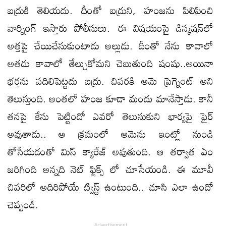
బద్రుకి తెలియదు. దీంతో బద్రుని, హంజను పిలిపించి
వార్నింగ్ ఇస్తారు పోలీసులు. ఈ విషయంపై డిస్కషన్‌లో
అత్తపై చేయిచేసుకుంటాడు అల్లుడు. దీంతో నేను కావాలో
అతడు కావాలో తేల్చుకోమని చెబుతుంది షంషు..అయినా
భర్తను వదిలిపెట్టదు బద్రు. చివరకి ఆమె ప్రెగ్నెంట్ అని
తెలుస్తుంది. అంతలో హంజ కూడా మందు మానేస్తాడు. కానీ
తనపై కేసు పెట్టిందో ఎవరో తెలుసుకుని భార్యపై ఫైర్
అవుతాడు.. ఆ క్రమంలో ఆమెను ఇంట్లో నుండి
తోసేయడంతో మిస్ క్యారేజ్ అవుతుంది. ఆ తర్వాత ఏం
జరిగింది అన్నది నెట్ ఫ్లిక్స్ లో చూసేయండి. ఈ మూవీ
చివరిలో అదిరిపోయే ట్విస్ట్ ఉంటుంది.. చూసి ఎలా ఉందో
చెప్పండి.