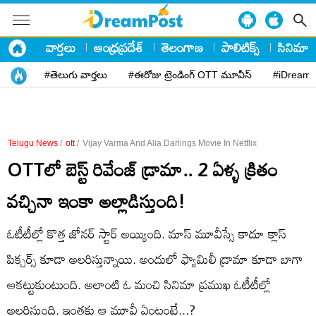
వార్తలు
ఆంధ్రప్రదేశ్
తెలంగాణ
పాలిటిక్స్
సినిమా
#తెలుగు వార్తలు
#ఈరోజు ట్రెండింగ్ OTT మూవీస్
#iDreamP
Telugu News
/
ott
/
Vijay Varma And Alia Darlings Movie In Netflix
OTTలో బెస్ట్ రివేంజ్ డ్రామా.. 2 ఏళ్ళ క్రితం
వచ్చినా ఇంకా అల్లాడిస్తుంది!
ఓటీటీల్లో కొత్త జోనర్ స్టార్ అయ్యింది. మాస్ మూవీస్సే కాదూ క్లాస్
పిక్చర్స్ కూడా అలరిస్తున్నాయి. అందులో ఫ్యామిలీ డ్రామా కూడా బాగా
ఆకట్టుకుంటుంది. అలాంటి ఓ మంచి సినిమా ప్రముఖ ఓటీటీల్లో
అలరిస్తుంది. ఇంతకు ఆ మూవీ ఏంటంటే...?