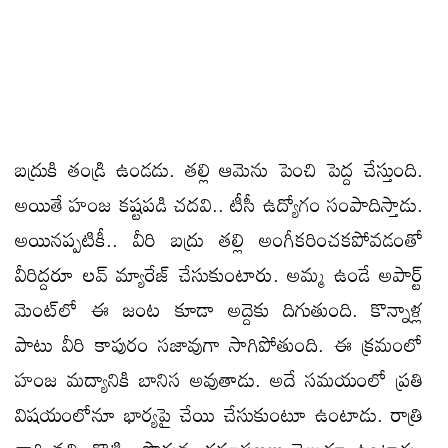
బద్రుకి తండ్రి ఉండడు. తల్లి ఆమెను పెంచి పెద్ద చేస్తుంది.
అయితే హంజ కష్టపడి చదవి.. టీసీ ఉద్యోగం సంపాదిస్తాడు.
అయినప్పటికీ.. వీరి బద్రు తల్లి అంగీకరించకపోవడంతో
వీరిద్దరూ లవ్ మ్యారేజ్ చేసుకుంటారు. అమ్మ ఉండే అపార్ట్
మెంట్‌లో ఈ జంట కూడా అద్దెకు దిగుతుంది. కొన్నాళ్ల
పాటు వీరి కాపురం సజావుగా సాగిపోతుంది. ఈ క్రమంలో
హంజ మద్యానికి బానిస అవుతాడు. అదే సమయంలో ప్రతి
విషయంలోనూ భార్యపై చేయి చేసుకుంటూ ఉంటాడు. రాత్రి