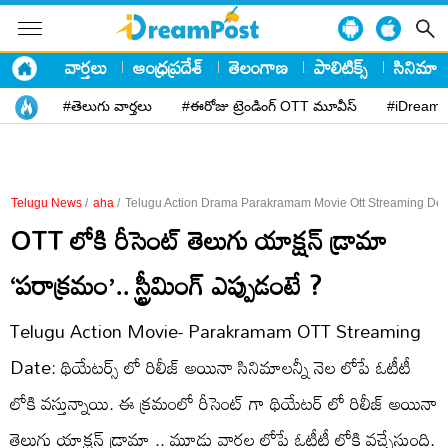
వార్తలు
ఆంధ్రప్రదేశ్
తెలంగాణ
పాలిటిక్స్
సినిమా
#తెలుగు వార్తలు
#ఈరోజు ట్రెండింగ్ OTT మూవీస్
#iDreamP
Telugu News
/
aha
/
Telugu Action Drama Parakramam Movie Ott Streaming Deta
OTT లోకి రీసెంట్ తెలుగు యాక్షన్ డ్రామా
‘పరాక్రమం’.. స్ట్రీమింగ్ ఎప్పుడంటే ?
Telugu Action Movie- Parakramam OTT Streaming
Date: థియేటర్స్ లో రిలీజ్ అయినా సినిమాలన్నీ నెల లోపే ఓటీటీ
లోకి వస్తున్నాయి. ఈ క్రమంలో రీసెంట్ గా థియేటర్ లో రిలీజ్ అయినా
తెలుగు యాక్షన్ డ్రామా .. మూడు వారల లోపే ఓటీటీ లోకి వచ్చేస్తుంది.