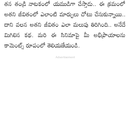
తన తండ్రి నాటకంలో యముడిగా చేస్తాడు.. ఈ క్రమంలో
అతని జీవితంలో ఎలాంటి మార్పులు చోటు చేసుకున్నాయి..
దాని వలన అతని జీవితం ఎలా మలుపు తిరిగింది.. అనేదే
మిగిలిన కథ. మరి ఈ సినిమాపై మీ అభిప్రాయాలను
కామెంట్స్ రూపంలో తెలియజేయండి.