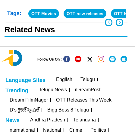
Tags:
OTT Movies
OTT new releases
OTT News
Related News
Follow Us On :
English
Telugu
Language Sites
Telugu News
iDreamPost
Trending
iDream FilmNager
OTT Releases This Week
iD's క్రికెట్ స్పెషల్
Bigg Boss 8 Telugu
Andhra Pradesh
Telangana
News
International
National
Crime
Politics