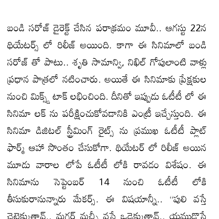
బండి సరోజ్ డైరెక్ట్ చేసిన పరాక్రమం మూవీ.. ఆగస్టు 22న
థియేటర్స్ లో రిలీజ్ అయింది. కాగా ఈ సినిమాలో బండి
సరోజ్ తో పాటు.. శృతి సామాన్వి, నిఖిల్ గోపులాంటి వాళ్లు
ప్రధాన పాత్రలో నటించారు. అయితే ఈ సినిమాకు ప్రేక్షకుల
నుంచి మిక్స్డ్ టాక్ లభించింది. దీనితో ఇప్పుడు ఓటీటీ లో ఈ
సినిమా లక్ ను పరీక్షించుకోవడానికి ఎంట్రీ ఇచ్చేస్తుంది. ఈ
సినిమా డిజిటల్ స్ట్రీమింగ్ రైట్స్ ను ప్రముఖ ఓటీటీ ప్లాట్
ఫార్మ్ ఆహా సొంతం చేసుకోగా. థియేటర్ లో రిలీజ్ అయిన
మూడు వారాల లోపే ఓటీటీ లోకి రావడం విశేషం. ఈ
సినిమాను సెప్టెంబర్ 14 నుంచి ఓటీటీ లోకి
తీసుకురానున్నారు మేకర్స్. ఈ విషయాన్నీ.. “పులి వస్తే
చెట్టెక్కుతావ్.. మగర్ మచ్చీ వస్తే ఒడ్డెక్కుతావ్.. యముడొస్తే