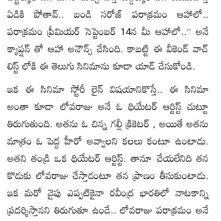
ఏడికి పోతావ్.. బండి సరోజ్ పరాక్రమం ఆహాలో..
పరాక్రమం ప్రీమియర్ సెప్టెంబర్ 14న మీ ఆహాలో..” అనే
క్యాప్షన్ తో ఆహా అనౌన్స్ చేసింది. కాబట్టి ఈ వీకెండ్ వాచ్
లిస్ట్ లోకి ఈ తెలుగు సినిమాను కూడా యాడ్ చేసుకోండి.
ఇక ఈ సినిమా స్టోరీ లైన్ విషయానికొస్తే.. ఈ సినిమా
అంతా కూడా లోవరాజు అనే ఓ థియేటర్ ఆర్టిస్ట్ చుట్టూ
తిరుగుతుంది. అతను ఓ చిన్న గల్లీ క్రికెటర్ , అయితే అతను
మాత్రం ఓ పెద్ద హీరో అవ్వాలని కలలు కంటూ ఉంటాడు.
అతని తండ్రి ఒక థియేటర్ ఆర్టిస్ట్. తానూ చేయలేనిది తన
కొడుకు లోవరాజు చేస్తాడంటూ తన ప్రాణం తీసుకుంటాడు.
ఇక మరో వైపు ఎప్పటికైనా రవీంద్ర భారతిలో నాటకాన్ని
ప్రదర్శిస్తానని తిరుగుతూ ఉండే.. లోవరాజు పరాక్రమం అనే