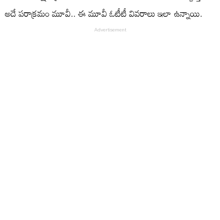
అదే పరాక్రమం మూవీ.. ఈ మూవీ ఓటీటీ వివరాలు ఇలా ఉన్నాయి.