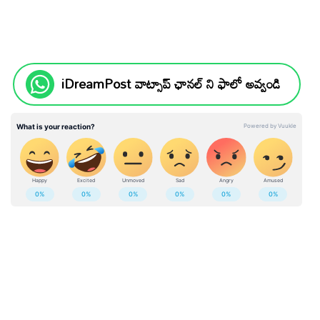
iDreamPost వాట్సాప్ ఛానల్ ని ఫాలో అవ్వండి