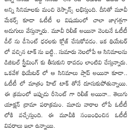
అన్ని సినిమాలకు మంచి రెస్పాన్స్ లభిస్తుంది. దీనితో మూవీ
మేకర్స్ కూడా ఓటీటీ ల విషయంలో చాలా జాగ్రత్తగా
అడుగులు వేస్తున్నారు. మూవీ రిలీజ్ అయినా వెంటనే ఓటీటీ
డీల్ ను డీసెంట్ ధరలకు క్లోజ్ చేసుకోవడం. ఇక థియేటర్
లో వచ్చిన టాక్ ను బట్టి.. సుమారు నెలలోపే ఆ సినిమాలను
డిజిటల్ స్ట్రీమింగ్ కు తీసుకుని రావడం లాంటివి చేస్తున్నారు.
ఒకవేళ థియేటర్ లో ఆ సినిమాలు ప్లాప్ అయినా కూడా..
ఓటీటీ లో మాత్రం హిట్ టాక్ తోనే దూసుకుపోతున్నాయి.
ఈ క్రమంలో ఇప్పుడు రీసెంట్ గా రిలీజ్ అయినా.. తెలుగు
యాక్షన్ డ్రామా పరాక్రమం. మూడు వారాల లోపే ఓటీటీ
లోకి వచ్చేస్తుంది. ఈ మూవీకి సంబంధించిన ఓటీటీ
వివరాలు ఇలా ఉన్నాయి.