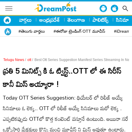
వార్తలు
ఆంధ్రప్రదేశ్
తెలంగాణ
పాలిటిక్స్
సినిమా
#తెలుగు వార్తలు
#ఈరోజు ట్రెండింగ్ OTT మూవీస్
#iDreamP
Telugu News
/
ott
/
Best Ott Series Suggestion Manifest Series Streaming In Netfl
ప్రతి 5 మినిట్స్ కి ఓ ట్విస్ట్..OTT లో ఈ సిరీస్
కానీ మిస్ అయ్యారా !
Today OTT Series Suggestion: థియేటర్ లో రిలీజ్ అయ్యే
సినిమాలు ఓ లెక్క.. OTT లో రిలీజ్ అయ్యే సినిమాలు మరో లెక్క .
ఎప్పటికప్పుడు OTTలో కొత్త కంటెంట్ వస్తూనే ఉంటుంది. అయినా సరే
ఒక్కోసారి ప్రేక్షకులు కొన్ని మంచి మూవీస్ ని మిస్ అవుతూ ఉంటారు.