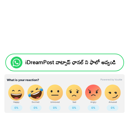
iDreamPost వాట్సాప్ ఛానల్ ని ఫాలో అవ్వండి