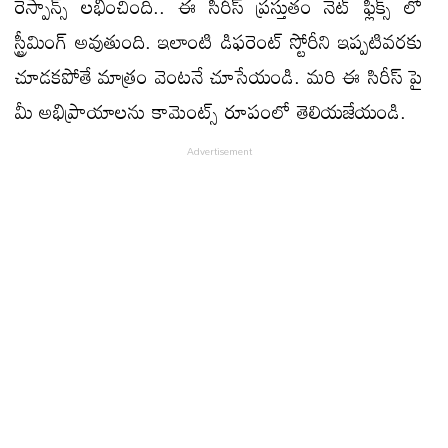
రెస్పాన్స్ లభించింది.. ఈ సిరీస్ ప్రస్తుతం నెట్ ఫ్లిక్స్ లో
స్ట్రీమింగ్ అవుతుంది. ఇలాంటి డిఫరెంట్ స్టోరీని ఇప్పటివరకు
చూడకపోతే మాత్రం వెంటనే చూసేయండి. మరి ఈ సిరీస్ పై
మీ అభిప్రాయాలను కామెంట్స్ రూపంలో తెలియజేయండి.