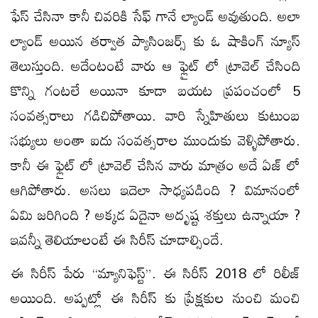
ఫేస్ చేసినా కానీ చివరికి సేఫ్ గానే ల్యాండ్ అవుతుంది. అలా
ల్యాండ్ అయిన తర్వాత ప్యాసింజర్స్ కు ఓ షాకింగ్ న్యూస్
తెలుస్తుంది. అదేంటంటే వారు ఆ ఫ్లైట్ లో ట్రావెల్ చేసింది
కొన్ని గంటలే అయినా కూడా బయట ప్రపంచంలో 5
సంవత్సరాలు గడిచిపోతాయి. వారి స్నేహితులు కుటుంబ
సభ్యులు అంతా ఐదు సంవత్సరాల ముందుకు వెళ్ళిపోతారు.
కానీ ఈ ఫ్లైట్ లో ట్రావెల్ చేసిన వారు మాత్రం అదే ఏజ్ లో
ఆగిపోతారు. అసలు ఇదెలా సాధ్యపడింది ? విమానంలో
ఏమి జరిగింది ? అక్కడ ఏదైనా అదృష్ట శక్తులు ఉన్నాయా ?
ఇవన్నీ తెలియాలంటే ఈ సిరీస్ చూడాల్సిందే.
ఈ సిరీస్ పేరు “మ్యానిఫెస్ట్”. ఈ సిరీస్ 2018 లో రిలీజ్
అయింది. అప్పట్లో ఈ సిరీస్ కు ప్రేక్షకుల నుంచి మంచి