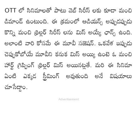
OTT లో సినిమాలతో పాటు వెబ్ సిరీస్ లకు కూడా మంచి
డిమాండ్ ఉంటుంది. ఈ క్రమంలో ఆడియన్స్ అప్పుడప్పుడు
కొన్ని మంచి థ్రిల్లర్ సిరీస్ లను మిస్ అయ్యే ఛాన్స్ ఉంది.
అలాంటి వారి కోసమే ఈ మూవీ సజెషన్. ఒకవేళ ఇప్పుడు
చెప్పుకోబోయే మూవీని కనుక మిస్ అయ్యి ఉంటె ఓ మంచి
హార్ట్ గ్రిప్పింగ్ థ్రిల్లర్ మిస్ అయినట్లతే. మరి ఈ సినిమా
ఏంటి ఎక్కడ స్ట్రీమింగ్ అవుతుంది అనే విషయాలు
చూసేద్దాం.