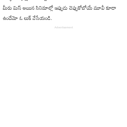
మీరు మిస్ అయిన సినిమాల్లో ఇప్పుడు చెప్పుకోబోయే మూవీ కూడా
ఉందేమో ఓ లుక్ వేసేయండి.