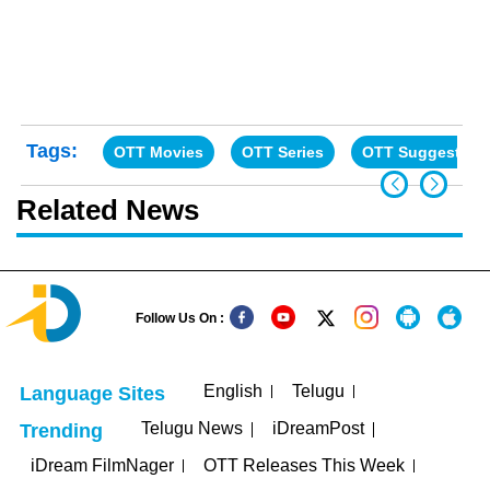
Tags:
OTT Movies
OTT Series
OTT Suggestion
Related News
Follow Us On :
English
Telugu
Language Sites
Telugu News
iDreamPost
Trending
iDream FilmNager
OTT Releases This Week