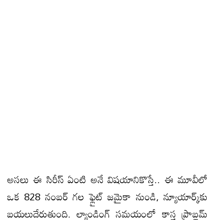
అసలు ఈ సిరీస్ ఏంటి అనే విషయానికొస్తే.. ఈ మూవీలో
ఒక 828 నంబర్ గల ఫ్లైట్ జమైకా నుండి, న్యూయార్క్‌కు
బయలుదేరుతుంది. ల్యాండింగ్ సమయంలో కాస్త ప్రాబ్లమ్