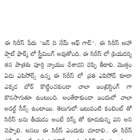
ఈ సిరీస్ పేరు “ఇన్ ది నేమ్ ఆఫ్ గాడ్”. ఈ సిరీస్ ఆహా
ప్లాట్ ఫార్మ్ లో స్ట్రీమింగ్ అవుతోంది. ఈ సిరీస్ లో ప్రియదర్శి
తన పాత్రకు పూర్తి న్యాయం చేశాడని చెప్పి తీరాలి. మొత్తం
ఏడు ఎపిసోడ్స్ ఉన్న ఈ సిరీస్ లో ప్రతి ఎపిసోడ్ కూడా
ఎక్కడ బోర్ కొట్టించకుండా చాలా ఇంట్రెస్టింగ్ గా
కొనసాగుతూ ఉంటుంది. అంతేకాకుండా ఇందులో చాలా
అడల్ట్ సీన్స్ ఉంటాయి. తెలుగులో ఇటువంటి కంటెంట్ తో
సిరీస్ లను తీయడం అంటే రిస్క్ తో కూడుకున్న పని అని
చెప్పాలి. అసలు ఈ సిరీస్ ఎందుకు చూడాలి.. ఈ సిరీస్