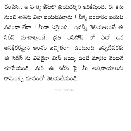
చంపేసి.. ఆ హత్య కేసులో ప్రియదర్శిని ఇరికిస్తుంది. ఈ కేసు
నుంచి అతను ఎలా బయటపడ్డాడు ! వీళ్ళ బండారం బయట
పడిందా లేదా ! మీనా ఏమైంది ! ఇవన్నీ తెలియాలంటే ఈ
సిరీస్ చూడాల్సిందే. ప్రతి ఎపిసోడ్ లో ఏదో ఒక
ఆసక్తికరమైన అంశం ఖచ్చితంగా ఉంటుంది. ఇప్పటివరకు
ఈ సిరీస్ ను ఎవరైనా మిస్ అయ్యి ఉంటే మాత్రం వెంటనే
చూసేయండి. మరి ఈ సిరీస్ పై మీ అభిప్రాయాలను
కామెంట్స్ రూపంలో తెలియజేయండి.