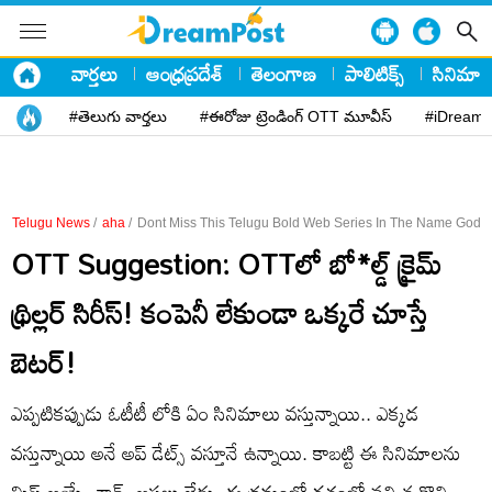
వార్తలు
ఆంధ్రప్రదేశ్
తెలంగాణ
పాలిటిక్స్
సినిమా
#తెలుగు వార్తలు
#ఈరోజు ట్రెండింగ్ OTT మూవీస్
#iDreamP
Telugu News
/
aha
/
Dont Miss This Telugu Bold Web Series In The Name God
OTT Suggestion: OTTలో బో*ల్డ్ క్రైమ్
థ్రిల్లర్ సిరీస్! కంపెనీ లేకుండా ఒక్కరే చూస్తే
బెటర్!
ఎప్పటికప్పుడు ఓటీటీ లోకి ఏం సినిమాలు వస్తున్నాయి.. ఎక్కడ
వస్తున్నాయి అనే అప్ డేట్స్ వస్తూనే ఉన్నాయి. కాబట్టి ఈ సినిమాలను