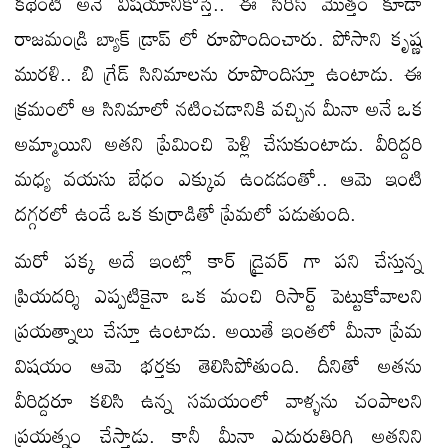
కథేంటి అనే విషయానికొస్తే.. ఈ సిరీస్ మొత్తం కూడా
రాజమండ్రి బ్యాక్ డ్రాప్ లో రూపొందించారు. పోసాని కృష్ణ
మురళి.. బి గ్రేడ్ సినిమాలను రూపొందిస్తూ ఉంటాడు. ఈ
క్రమంలో ఆ సినిమాలో నటించడానికి వచ్చిన మీనా అనే ఒక
అమ్మాయిని అతని ప్రేమించి పెళ్లి చేసుకుంటాడు. వీరిద్దరి
మధ్య వయసు బేధం ఎక్కువ ఉండడంతో.. ఆమె ఇంటి
దగ్గరలో ఉండే ఒక కుర్రాడితో ప్రేమలో పడుతుంది.
మరో పక్క అదే ఇంట్లో కార్ డ్రైవర్ గా పని చేస్తున్న
ప్రియదర్శి ఎప్పటికైనా ఒక మంచి రిసార్ట్ పెట్టుకోవాలని
ప్రయత్నాలు చేస్తూ ఉంటాడు. అయితే ఇంతలో మీనా ప్రేమ
విషయం ఆమె భర్తకు తెలిసిపోతుంది. దీనితో అతను
వీరిద్దరూ కలిసి ఉన్న సమయంలో వాళ్ళను చంపాలని
ప్రయత్నం చేస్తాడు. కానీ మీనా ఎదురుతిరిగి అతనిని