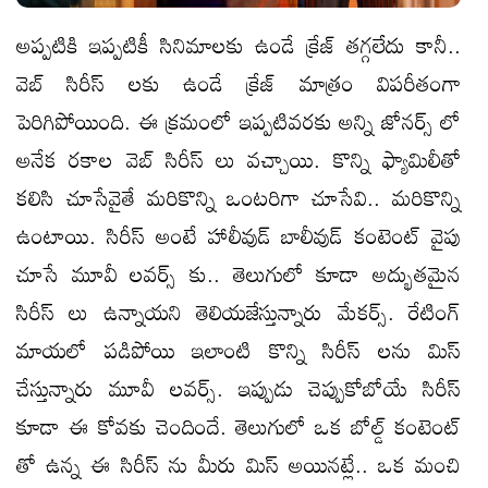
అప్పటికి ఇప్పటికీ సినిమాలకు ఉండే క్రేజ్ తగ్గలేదు కానీ..
వెబ్ సిరీస్ లకు ఉండే క్రేజ్ మాత్రం విపరీతంగా
పెరిగిపోయింది. ఈ క్రమంలో ఇప్పటివరకు అన్ని జోనర్స్ లో
అనేక రకాల వెబ్ సిరీస్ లు వచ్చాయి. కొన్ని ఫ్యామిలీతో
కలిసి చూసేవైతే మరికొన్ని ఒంటరిగా చూసేవి.. మరికొన్ని
ఉంటాయి. సిరీస్ అంటే హాలీవుడ్ బాలీవుడ్ కంటెంట్ వైపు
చూసే మూవీ లవర్స్ కు.. తెలుగులో కూడా అద్భుతమైన
సిరీస్ లు ఉన్నాయని తెలియజేస్తున్నారు మేకర్స్. రేటింగ్
మాయలో పడిపోయి ఇలాంటి కొన్ని సిరీస్ లను మిస్
చేస్తున్నారు మూవీ లవర్స్. ఇప్పుడు చెప్పుకోబోయే సిరీస్
కూడా ఈ కోవకు చెందిందే. తెలుగులో ఒక బోల్డ్ కంటెంట్
తో ఉన్న ఈ సిరీస్ ను మీరు మిస్ అయినట్లే.. ఒక మంచి