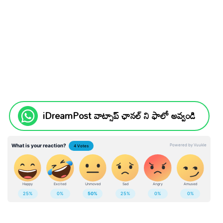
iDreamPost వాట్సాప్ ఛానల్ ని ఫాలో అవ్వండి