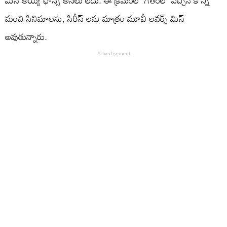
మిస్ అయ్యే ఛాన్స్ అసలు లేదు. ఈ క్రమంలో గతంలో వచ్చిన కొన్ని
మంచి సినిమాలను, సిరీస్ లను మాత్రం మూవీ లవర్స్ మిస్
అవుతున్నారు.