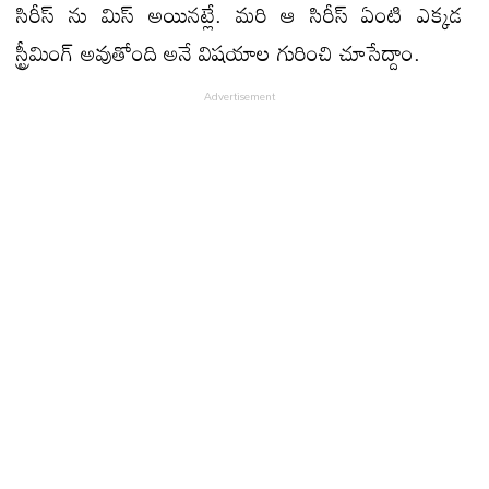
సిరీస్ ను మిస్ అయినట్లే. మరి ఆ సిరీస్ ఏంటి ఎక్కడ
స్ట్రీమింగ్ అవుతోంది అనే విషయాల గురించి చూసేద్దాం.