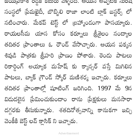
జయప్రకాశ్ రెడ్డికి కబురు వెళ్ళింది. ఆయన అప్పటికే సురేష్
సంస్థలో ప్రేమఖైదీ, బొబ్బిలి రాజా లాంటి బ్లాక్ బస్టర్స్ లో
నటించారు. మేకప్ టెస్ట్ లో బ్రహ్మాండంగా పాసయ్యారు.
రాయలసీమ యాస కోసం కర్నూలు శ్రీశైలం నంద్యాల
తదితర ప్రాంతాలు ఓ రౌండ్ వేసొచ్చారు. ఆయన పక్కన
శివుడి పాత్రకు శ్రీహరి ప్రాణం పోశారు. రెండు పాటలు
రికార్డింగ్ అయ్యాక మహేష్ కు క్యాన్సర్ వస్తే మిగిలిన
పాటలు, బ్యాక్ గ్రౌండ్ స్కోర్ మణిశర్మ ఇచ్చారు. కర్నూలు
తదితర ప్రాంతాల్లో షూటింగ్ జరిగింది. 1997 మే 9న
విడుదలైన ప్రేమించుకుందాం రాను ప్రేక్షకులు మనసారా
దగ్గరకు తీసుకున్నారు. శతదినోత్సవాన్ని కానుకగా ఇచ్చి
వెంకీకి బెస్ట్ లవ్ క్లాసిక్ ని ఇచ్చారు.