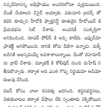
నచ్చదేమోనన్న అభిప్రాయం అందరిలోనూ వ్యక్తమయింది.
చేంజ్ చేయాలని డిసైడ్ అయ్యారు. పరుచూరి బ్రదర్స్ తో
కలిసి కూర్చుని హీరోకి ఫ్యాక్షనిస్ట్ కూతురైన హీరోయిన్ కి
ప్రేమకథను సెట్ చేశారు. అందరికీ సంతృప్తిగా
అనిపించింది. సూపర్ పోలీస్ కి అచ్చి రాలేదు. ఇప్పుడేమో
ప్రాజెక్ట్ ఆగిపోయింది. దానికి తోడు బిజీగా ఉన్నాడు. మళ్ళీ
అడిగితే ఆలస్యమయ్యే అవకాశాలున్నాయి. దీంతో రెహమాన్
ను డ్రాప్ చేశారు. మ్యూజిక్ కి కోలీవుడ్ నుంచి మహేష్ ని
తీసుకొచ్చారు. తర్వాత అది ఎంత గొప్ప నిర్ణయమో ఆడియో
రుజువు చేసింది.
విలన్ కోసం చాలా కసరత్తు జరిగింది. తర్జనభర్జనలు,
వెతుకులాటల తర్వాత వేషాలు లేక స్వంతూరు వెళ్ళిపోయిన