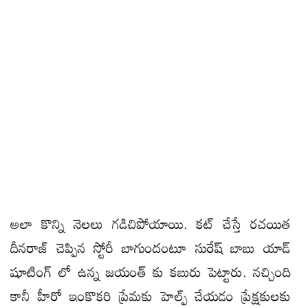
అలా కొన్ని నెలలు గడిచిపోయాయి. కట్ చేస్తే రచయిత
దీనరాజ్ చెప్పిన స్టోరీ బాగుందంటూ సురేష్ బాబు యాడ్
షూటింగ్ లో ఉన్న జయంత్ కు కబురు పెట్టారు. నచ్చింది
కానీ హీరో ఇంకొకరి ప్రేమకు హెల్ప్ చేయడం ప్రేక్షకులకు