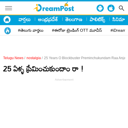
వార్తలు
ఆంధ్రప్రదేశ్
తెలంగాణ
పాలిటిక్స్
సినిమా
#తెలుగు వార్తలు
#ఈరోజు ట్రెండింగ్ OTT మూవీస్
#iDreamP
Telugu News
/
nostalgia
/
25 Years O Blockbuster Preminchukundam Raa Anjala
25 ఏళ్ళ ప్రేమించుకుందాం రా !