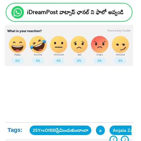
iDreamPost వాట్సాప్ ఛానల్ ని ఫాలో అవ్వండి
Tags:
25YrsOfBBప్రేమించుకుందాంరా
a
Anjala Zaveri