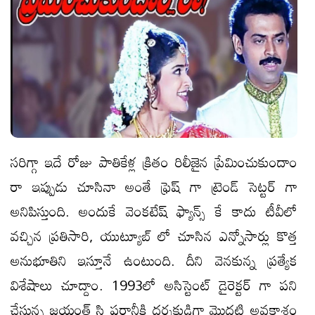
సరిగ్గా ఇదే రోజు పాతికేళ్ల క్రితం రిలీజైన ప్రేమించుకుందాం
రా ఇప్పుడు చూసినా అంతే ఫ్రెష్ గా ట్రెండ్ సెట్టర్ గా
అనిపిస్తుంది. అందుకే వెంకటేష్ ఫ్యాన్స్ కే కాదు టీవీలో
వచ్చిన ప్రతిసారి, యుట్యూబ్ లో చూసిన ఎన్నోసార్లు కొత్త
అనుభూతిని ఇస్తూనే ఉంటుంది. దీని వెనకున్న ప్రత్యేక
విశేషాలు చూద్దాం. 1993లో అసిస్టెంట్ డైరెక్టర్ గా పని
చేస్తున్న జయంత్ సి పరాన్జీకి దర్శకుడిగా మొదటి అవకాశం