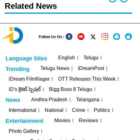
Related News
Follow Us On :
English
Telugu
Language Sites
Telugu News
iDreamPost
Trending
iDream FilmNager
OTT Releases This Week
iD's క్రికెట్ స్పెషల్
Bigg Boss 8 Telugu
Andhra Pradesh
Telangana
News
International
National
Crime
Politics
Movies
Reviews
Entertainment
Photo Gallery