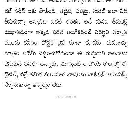
నిజానికి ఈ తెలుగుని అవమానపరిచే ట్రెండ్ సినిమాల నుంచి
వెబ్ సిరీస్ లకు పాకింది. తలైవి, వలిమై, సుడల్ ఇలా ఏది
తీసుకున్నా అన్నిటిది ఒకటే తంతు. అదే మనవి తీసుకెళ్లి
యధాతథంగా అక్కడ పెడితే అంగీకరించే పరిస్థితి తర్వాత
ముందు కనీసం పోస్టర్ వైపు కూడా చూడరు. మనవాళ్ళు
మాత్రం అదేమీ పట్టించుకోకుండా ఈ రుద్దుడుని అలవాటు
చేసుకునే పనిలో ఉన్నారు. చూస్తుంటే రాబోయే రోజుల్లో ఈ
టైటిల్స్ వల్లే తమిళ మలయాళ బాషలను టాలీవుడ్ ఆడియన్స్
నేర్చేసుకున్నా ఆశ్చర్యం లేదు