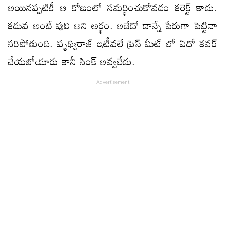
అయినప్పటికీ ఆ కోణంలో సమర్ధించుకోవడం కరెక్ట్ కాదు.
కడువ అంటే పులి అని అర్థం. అదేదో దాన్నే పేరుగా పెట్టినా
సరిపోతుంది. పృథ్విరాజ్ ఇటీవలే ప్రెస్ మీట్ లో ఏదో కవర్
చేయబోయారు కానీ సింక్ అవ్వలేదు.