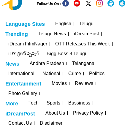
Follow Us On :
English
Telugu
Language Sites
Telugu News
iDreamPost
Trending
iDream FilmNager
OTT Releases This Week
iD's క్రికెట్ స్పెషల్
Bigg Boss 8 Telugu
Andhra Pradesh
Telangana
News
International
National
Crime
Politics
Movies
Reviews
Entertainment
Photo Gallery
Tech
Sports
Bussiness
More
About Us
Privacy Policy
iDreamPost
Contact Us
Disclaimer