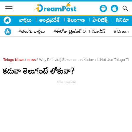
వార్తలు
ఆంధ్రప్రదేశ్
తెలంగాణ
పాలిటిక్స్
సినిమా
#తెలుగు వార్తలు
#ఈరోజు ట్రెండింగ్ OTT మూవీస్
#iDreamP
Telugu News
/
news
/
Why Prithviraj Sukumarans Kaduva Is Not Use Telugu Titl
కడువా తెలుగంటే లోకువా?