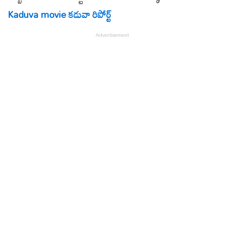
Kaduva movie కడువా రిపోర్ట్