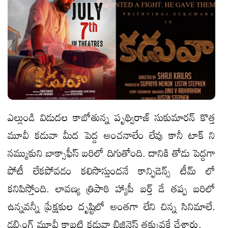
ఎల్లుండి విడుదల కాబోతున్న పృథ్విరాజ్ సుకుమారన్ కొత్త
మూవీ కడువా మీద పెద్ద అంచనాలేం లేవు కానీ టాక్ ని
నమ్ముకుని బాక్సాఫీస్ బరిలో దిగుతోంది. దానికి తోడు పెద్దగా
పోటీ లేకపోవడం కలిసొస్తుందనే కాన్ఫిడెన్స్ టీమ్ లో
కనిపిస్తోంది. లావణ్య త్రిపాఠి హ్యాపీ బర్త్ డే తప్ప బరిలో
ఉన్నవన్నీ ప్రేక్షకుల దృష్టిలో అంతగా లేని చిన్న సినిమాలే.
డబ్బింగ్ మూవీ కాబట్టి కడువా బిజినెస్ తక్కువకే చేశారు.