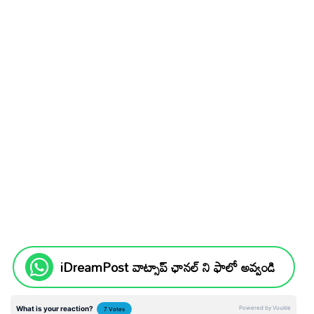
iDreamPost వాట్సాప్ ఛానల్ ని ఫాలో అవ్వండి