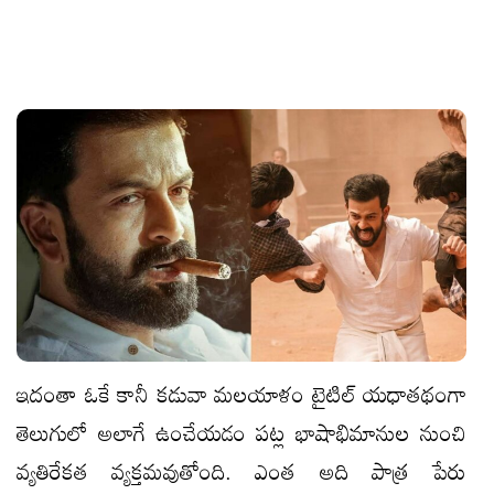
ఇదంతా ఓకే కానీ కడువా మలయాళం టైటిల్ యధాతథంగా
తెలుగులో అలాగే ఉంచేయడం పట్ల భాషాభిమానుల నుంచి
వ్యతిరేకత వ్యక్తమవుతోంది. ఎంత అది పాత్ర పేరు