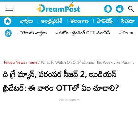
వార్తలు
ఆంధ్రప్రదేశ్
తెలంగాణ
పాలిటిక్స్
సినిమా
#తెలుగు వార్తలు
#ఈరోజు ట్రెండింగ్ OTT మూవీస్
#iDreamP
Telugu News
/
news
/
What To Watch On Ott Platforms This Week Like Parampa
ది గ్రే మ్యాన్, పరంపర సీజన్ 2, ఇండియన్
ప్రిడేటర్: ఈ వారం OTTలో ఏం చూడాలి?