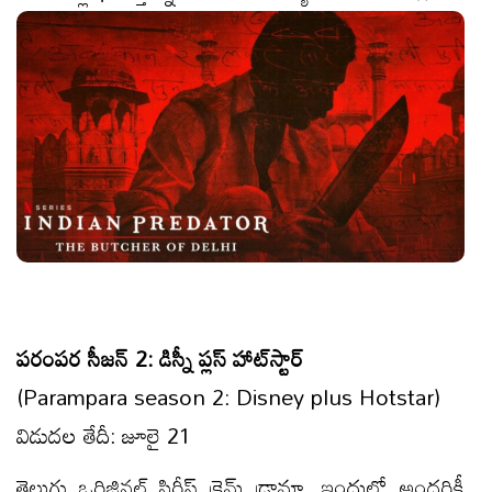
పరంపర సీజన్ 2: డిస్నీ ప్లస్ హాట్‌స్టార్
(Parampara season 2: Disney plus Hotstar)
విడుదల తేదీ: జూలై 21
తెలుగు ఒరిజినల్ సిరీస్ క్రైమ్ డ్రామా, ఇందులో అందరికీ