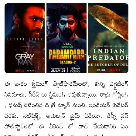
ఈ వారం స్ట్రీమింగ్ ప్లాట్‌ఫారమ్‌లలో, కొన్ని ఎగ్జైటింగ్
సినిమాలు, సీరీస్ లు స్ట్రీమింగ్ అవుతున్నాయి. ర్యాన్ గోస్లింగ్
, ధనుష్ నటించిన ది గ్రే మ్యాన్ నుంచి, ఇండియన్ ప్రిడేటర్
వరకు, నెట్‌ఫ్లిక్స్, అమెజాన్ ప్రైమ్ వీడియో, డిస్నీ ప్లస్
హాట్‌స్టార్‌లలో ఈ వీకెండ్ లో వాచ్ చేయ‌డానికి ఏం