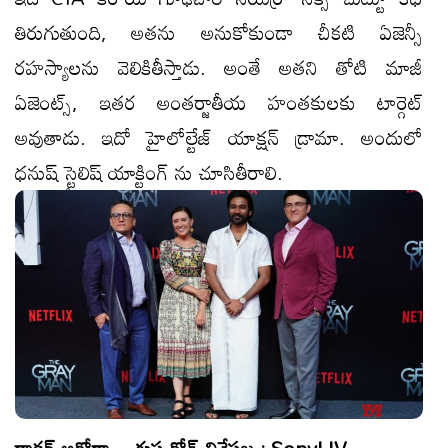
తిరుగుతుంది, అతను అనుకోకుండా చీకటి ఏజెన్సీ
రహస్యాలను వెలికితీస్తాడు. అంతే అత‌ని తోటి మాజీ
ఏజెంట్స్, ఇత‌ర అంతర్జాతీయ హంత‌కుల‌కు టార్గెట్
అవుతాడు. ఇదో హైలోల్టేజ్ యాక్ష‌న్ డ్రామా. అందులో
ధ‌నుష్ స్టైలిష్ యాక్టింగ్ ను చూసితీరాలి.