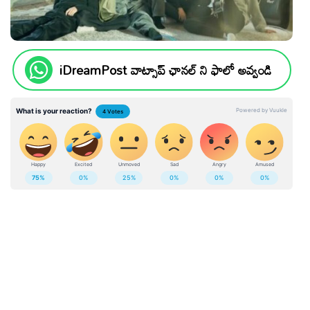
iDreamPost వాట్సాప్ ఛానల్ ని ఫాలో అవ్వండి