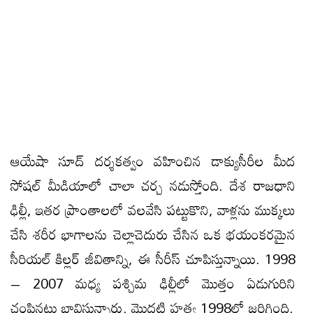
ఆయేషా సూద్ దర్శకత్వం వహించిన డాక్యుసీరీల మీద
సోషల్ మీడియాలో చాలా చ‌ర్చ న‌డుస్తోంది. దేశ రాజధాని
ఢిల్లీ, ఇతర ప్రాంతాలలో వ‌ల‌వేసి ప‌ట్టుకొని, వాళ్ల‌ను ముక్కలు
చేసి శరీర భాగాలను చెల్లాచెదురు చేసిన ఒక భయంకరమైన
సీరియల్ కిల్లర్ జీవితాన్ని, ఈ సీరీస్ చూపిస్తున్నాయి. 1998
– 2007 మధ్య పశ్చిమ ఢిల్లీలో మొత్తం ఏడుగురిని
చంపినట్లు భావిస్తున్నారు. మొదటి హత్య 1998లో జరిగింది.