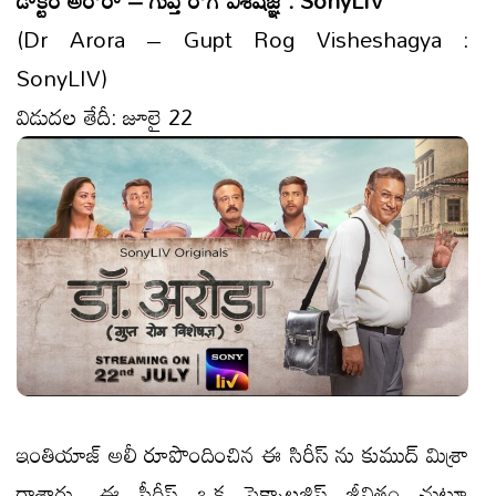
డాక్టర్ అరోరా – గుప్త రోగ్ విశేషజ్ఞ : SonyLIV
(Dr Arora – Gupt Rog Visheshagya :
SonyLIV)
విడుదల తేదీ: జూలై 22
ఇంతియాజ్ అలీ రూపొందించిన ఈ సిరీస్ ను కుముద్ మిశ్రా
రాశారు. ఈ సీరీస్ ఒక సెక్సాలజిస్ట్ జీవితం చుట్టూ