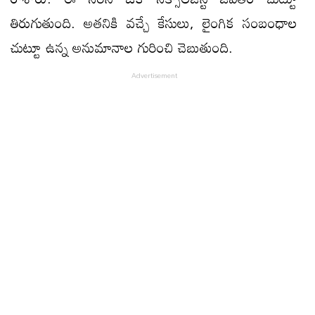
తిరుగుతుంది. అతనికి వ‌చ్చే కేసులు, లైంగిక సంబంధాల
చుట్టూ ఉన్న అనుమానాల గురించి చెబుతుంది.