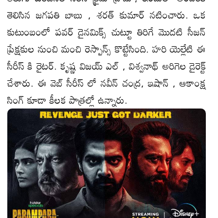
తెలిసిన జగపతి బాబు , శరత్ కుమార్ నటించారు. ఒక
కుటుంబంలో పవర్ డైనమిక్స్ చుట్టూ తిరిగే మొదటి సీజన్
ప్రేక్షకుల నుంచి మంచి రెస్పాన్స్ కొట్టేసింది. హరి యెల్లేటి ఈ
సీరీస్ కి రైట‌ర్. కృష్ణ విజయ్ ఎల్ , విశ్వనాథ్ అరిగెల డైరెక్ట్
చేశారు. ఈ వెబ్ సీరీస్ లో నవీన్ చంద్ర, ఇషాన్ , ఆకాంక్ష
సింగ్ కూడా కీల‌క పాత్ర‌ల్లో ఉన్నారు.