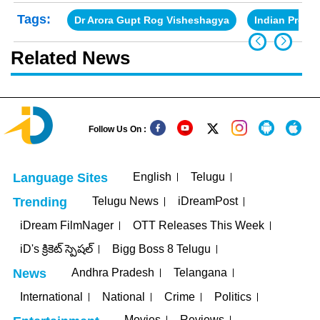
Tags:
Dr Arora Gupt Rog Visheshagya
Indian Predat
Related News
Follow Us On :
English
Telugu
Language Sites
Telugu News
iDreamPost
Trending
iDream FilmNager
OTT Releases This Week
iD's క్రికెట్ స్పెషల్
Bigg Boss 8 Telugu
Andhra Pradesh
Telangana
News
International
National
Crime
Politics
Movies
Reviews