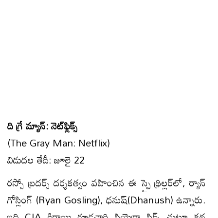
ది గ్రే మ్యాన్: నెట్‌ఫ్లిక్స్
(The Gray Man: Netflix)
విడుదల తేదీ: జూలై 22
రస్సో బ్రదర్స్ దర్శకత్వం వహించిన ఈ స్పై థ్రిల్లర్‌లో, ర్యాన్
గోస్లింగ్ (Ryan Gosling), ధనుష్(Dhanush) ఉన్నారు.
ఇది CIA కిరాయి గూఢచారి సియెర్రా సిక్స్ చుట్టూ క‌థ‌