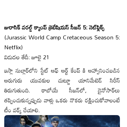
జురాసిక్ వరల్డ్ క్యాంప్ క్రెటేషియస్ సీజన్ 5: నెట్‌ఫ్లిక్స్
(Jurassic World Camp Cretaceous Season 5:
Netflix)
విడుదల తేదీ: జూలై 21
ఇస్లా నుబ్లార్‌లోని స్టేట్ ఆఫ్ ఆర్ట్ కేంప్ కి ఆహ్వానించబడిన
ఆరుగురు యువకుల చుట్టూ యానిమేటెడ్ సిరీస్
తిరుగుతుంది. రాబోయే సీజన్‌లో, డైనోసార్‌లు
త‌ప్పించుకున్న‌ప్పుడు వాళ్లు ఒక‌రు నొక‌రు ర‌క్షించుకోవాలంటే
టీం వ‌ర్క్ చేయాలి.