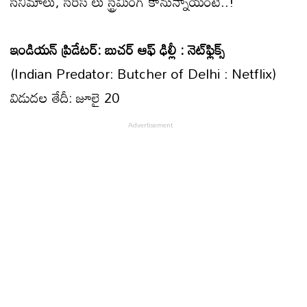
సినిమాలు, సీరీస్ లు స్ట్రీమింగ్ కానున్నాయంటే..!
ఇండియన్ ప్రిడేటర్: బుచర్ ఆఫ్ ఢిల్లీ : నెట్‌ఫ్లిక్స్
(Indian Predator: Butcher of Delhi : Netflix)
విడుదల తేదీ: జూలై 20