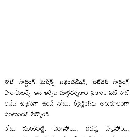
నోట్ సార్టింగ్ మెషీన్స్ అథెంటికేషన్, ఫిట్‌నెస్ సార్టింగ్
పారామీటర్స్’ అనే ఆర్బీఐ మార్గదర్శకాల ప్రకారం ఫిట్ నోట్
అనేది శుభ్రంగా ఉండే నోటు. రీసైక్లింగ్‌కు అనుకూలంగా
ఉంటుంద‌ని పేర్కొంది.
నోటు మురికిప‌ట్టి, చిరిగిపోయి, చివ‌ర్లు పాడైపోయి,