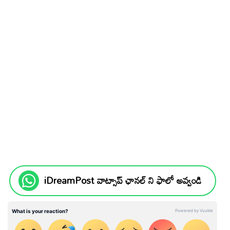
iDreamPost వాట్సాప్ ఛానల్ ని ఫాలో అవ్వండి