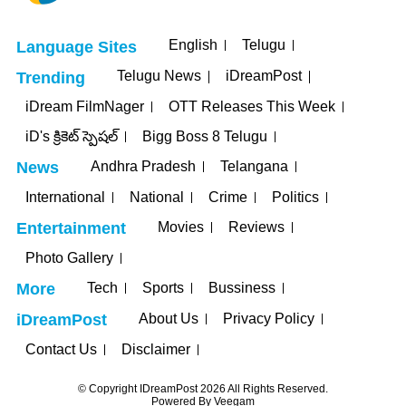
English
Telugu
Language Sites
Telugu News
iDreamPost
Trending
iDream FilmNager
OTT Releases This Week
iD's క్రికెట్ స్పెషల్
Bigg Boss 8 Telugu
Andhra Pradesh
Telangana
News
International
National
Crime
Politics
Movies
Reviews
Entertainment
Photo Gallery
Tech
Sports
Bussiness
More
About Us
Privacy Policy
iDreamPost
Contact Us
Disclaimer
© Copyright IDreamPost 2026 All Rights Reserved.
Powered By
Veegam