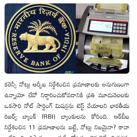
కరెన్సీ నోట్లు ఆర్బీఐ నిర్ధేశించిన ప్ర‌మాణాల‌కు అనుగుణంగా
ఉన్నాయో లేవో నిర్ధారించుకోవడానికి ప్రతి మూడునెల‌ల‌కు
ఒక‌సారి నోట్ సార్టింగ్ మిషన్లను టెస్ట్ చేయాల‌ని భారతీయ
రిజర్వ్ బ్యాంక్ (RBI) బ్యాంకులను కోరింది. ఆర్‌బీఐ
నిర్దేశించిన‌ 11 ప్రమాణాలను బ‌ట్టే, నోట్లు నిజ‌మైనా? కావా