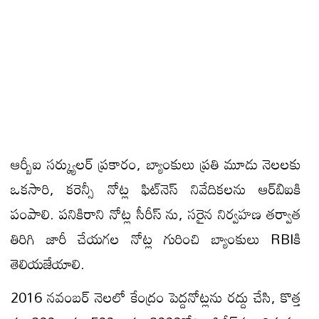
ఆర్బీఐ సర్క్యులర్ ప్రకారం, బ్యాంకులు ప్రతి మూడు నెలలకు
ఒకసారి, కరెన్సీ నోట్ల ఫిట్‌నెస్ నివేదికలను ఆర్‌బిఐకి
పంపాలి. పనికిరాని నోట్ల సీరీస్ ను, సరైన నిర్వహణ తర్వాత
తిరిగి జారీ చేయగల నోట్ల గురించి బ్యాంకులు RBIకి
తెలియజేయాలి.
2016 నవంబర్‌ నెలలో కేంద్రం పెద్దనోట్లను రద్దు చేసి, కొత్త