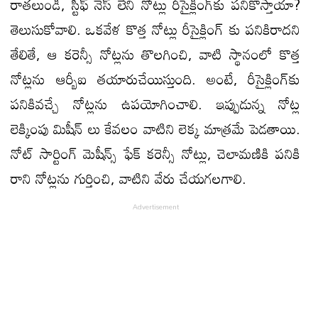
రాత‌లుండి, స్టిఫ్ నెస్ లేని నోట్లు రీసైక్లింగ్‌కు పనికొస్తాయా?
తెలుసుకోవాలి. ఒక‌వేళ కొత్త నోట్లు రీసైక్లింగ్ కు ప‌నికిరాద‌ని
తేలితే, ఆ కరెన్సీ నోట్లను తొలగించి, వాటి స్థానంలో కొత్త
నోట్లను ఆర్బీఐ త‌యారుచేయిస్తుంది. అంటే, రీసైక్లింగ్‌కు
ప‌నికివ‌చ్చే నోట్లను ఉప‌యోగించాలి. ఇప్పుడున్న నోట్ల
లెక్కింపు మిషీన్ లు కేవ‌లం వాటిని లెక్క మాత్ర‌మే పెడ‌తాయి.
నోట్ సార్టింగ్ మెషీన్స్ ఫేక్‌ కరెన్సీ నోట్లు, చెలామణికి పనికి
రాని నోట్లను గుర్తించి, వాటిని వేరు చేయగలగాలి.