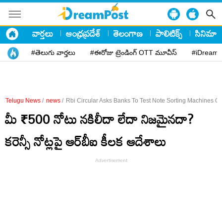
వార్తలు
ఆంధ్రప్రదేశ్
తెలంగాణ
పాలిటిక్స్
సినిమా
#తెలుగు వార్తలు
#ఈరోజు ట్రెండింగ్ OTT మూవీస్
#iDreamP
Telugu News
/
news
/
Rbi Circular Asks Banks To Test Note Sorting Machines On
మీ ₹500 నోటు నకిలీదా లేదా నిజ‌మైన‌దా?
క‌రెన్సీ నోట్ల‌పై ఆర్‌బీఐ కీల‌క ఆదేశాలు