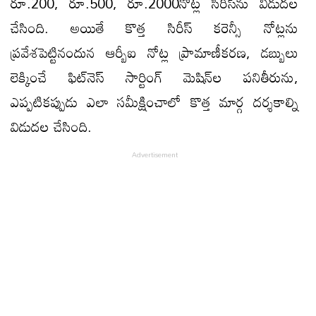
రూ.200, రూ.500, రూ.2000నోట్ల సిరీస్‌ను విడుదల
చేసింది. అయితే కొత్త సిరీస్ కరెన్సీ నోట్లను
ప్రవేశపెట్టినందున‌ ఆర్బీఐ నోట్ల ప్రామాణీకరణ, డబ్బులు
లెక్కించే ఫిట్‌నెస్ సార్టింగ్ మెషిన్‌ల పనితీరును,
ఎప్పటికప్పుడు ఎలా సమీక్షించాలో కొత్త మార్గ దర్శకాల్ని
విడుదల చేసింది.