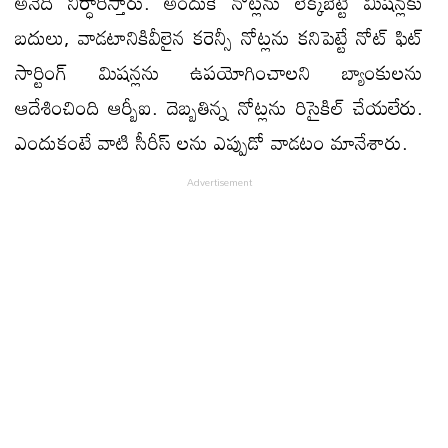
అనేది నిర్ధారిస్తారు. అందుకే నోట్ల‌ను లెక్క‌బెట్టే మిష‌న్ల‌కు
బ‌దులు, వాడ‌టానికివీలైన‌ క‌రెన్సీ నోట్ల‌ను క‌నిపెట్టే నోట్ ఫిట్
సార్టింగ్ మిషన్లను ఉపయోగించాలని బ్యాంకులను
ఆదేశించింది ఆర్బీఐ. దెబ్బ‌తిన్న నోట్లను రిసైకిల్ చేయ‌లేరు.
ఎందుకంటే వాటి సీరీస్ ల‌ను ఎప్పుడో వాడ‌టం మానేశారు.